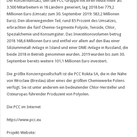
Der Konzernumsatz, den die PCC-Gruppe mit ihren heute mehr als
3.500 Mitarbeitern in 18 Ländern generiert, lag 2018 bei 779,2
Millionen Euro (Umsatz zum 30. September 2019: 583,2 Millionen
Euro). Den überwiegenden Teil, rund 85 Prozent des Umsatzes,
erbrachten die fünf Chemie-Segmente Polyole, Tenside, Chlor,
Spezialchemie und Konsumgüter. Das Investitionsvolumen betrug
2018 168,6 Millionen Euro und entfiel vor allem auf den Bau einer
Siliziummetall-Anlage in Island und einer DME-Anlage in Russland, die
beide 2018 in Betrieb genommen wurden. 2019 wurden bis zum 30.
September bereits weitere 101,1 Millionen Euro investiert.
Die größte Konzerngesellschaft ist die PCC Rokita SA, die in der Nähe
von Wroclaw (Breslau) über eines der größten Chemiewerke Polens
verfügt. Sie ist unter anderem ein bedeutender Chlor-Hersteller und
Osteuropas führender Produzent von Polyolen.
Die PCC im Internet
https://www.pcc.eu
Projekt-Website: