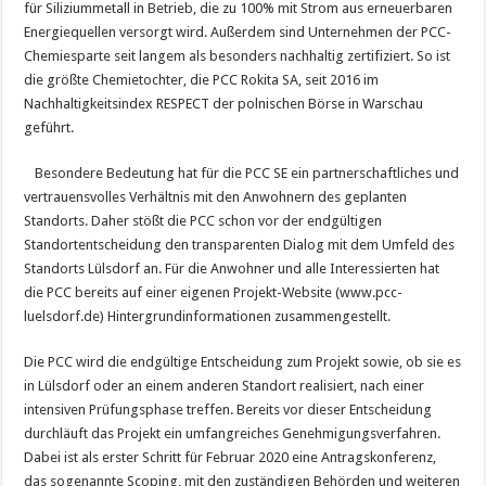
für Siliziummetall in Betrieb, die zu 100% mit Strom aus erneuerbaren
Energiequellen versorgt wird. Außerdem sind Unternehmen der PCC-
Chemiesparte seit langem als besonders nachhaltig zertifiziert. So ist
die größte Chemietochter, die PCC Rokita SA, seit 2016 im
Nachhaltigkeitsindex RESPECT der polnischen Börse in Warschau
geführt.
Besondere Bedeutung hat für die PCC SE ein partnerschaftliches und
vertrauensvolles Verhältnis mit den Anwohnern des geplanten
Standorts. Daher stößt die PCC schon vor der endgültigen
Standortentscheidung den transparenten Dialog mit dem Umfeld des
Standorts Lülsdorf an. Für die Anwohner und alle Interessierten hat
die PCC bereits auf einer eigenen Projekt-Website (www.pcc-
luelsdorf.de) Hintergrundinformationen zusammengestellt.
Die PCC wird die endgültige Entscheidung zum Projekt sowie, ob sie es
in Lülsdorf oder an einem anderen Standort realisiert, nach einer
intensiven Prüfungsphase treffen. Bereits vor dieser Entscheidung
durchläuft das Projekt ein umfangreiches Genehmigungsverfahren.
Dabei ist als erster Schritt für Februar 2020 eine Antragskonferenz,
das sogenannte Scoping, mit den zuständigen Behörden und weiteren