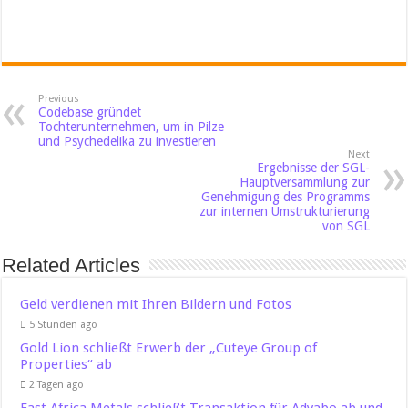
Previous
Codebase gründet
Tochterunternehmen, um in Pilze
und Psychedelika zu investieren
Next
Ergebnisse der SGL-
Hauptversammlung zur
Genehmigung des Programms
zur internen Umstrukturierung
von SGL
Related Articles
Geld verdienen mit Ihren Bildern und Fotos
5 Stunden ago
Gold Lion schließt Erwerb der „Cuteye Group of
Properties“ ab
2 Tagen ago
East Africa Metals schließt Transaktion für Adyabo ab und