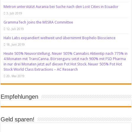
Metron unterstützt Aurania bei Suche nach den Lost Cities in Ecuador
3. Juli 2019
GrammaTech Joins the MISRA Committee
12. Juli 2019
Halo Labs expandiert weltweit und übernimmt Bophelo Bioscience
18. Juni 2019
Heute 505% Neuvorstellung. Neuer 505% Cannabis Aktientip nach 775% in
4 Monaten mit TransCanna. Börsenguru setzt nach 900% mit FSD Pharma
in nur drei Monaten jetzt auf diesen Pot Hot Stock. Neuer 505% Pot Hot
Stock World Class Extractions – AC Research
20. Mai 2019
Empfehlungen
Geld sparen!