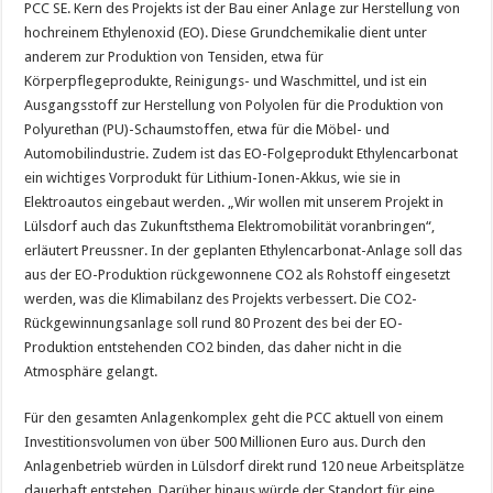
PCC SE. Kern des Projekts ist der Bau einer Anlage zur Herstellung von
hochreinem Ethylenoxid (EO). Diese Grundchemikalie dient unter
anderem zur Produktion von Tensiden, etwa für
Körperpflegeprodukte, Reinigungs- und Waschmittel, und ist ein
Ausgangsstoff zur Herstellung von Polyolen für die Produktion von
Polyurethan (PU)-Schaumstoffen, etwa für die Möbel- und
Automobilindustrie. Zudem ist das EO-Folgeprodukt Ethylencarbonat
ein wichtiges Vorprodukt für Lithium-Ionen-Akkus, wie sie in
Elektroautos eingebaut werden. „Wir wollen mit unserem Projekt in
Lülsdorf auch das Zukunftsthema Elektromobilität voranbringen“,
erläutert Preussner. In der geplanten Ethylencarbonat-Anlage soll das
aus der EO-Produktion rückgewonnene CO2 als Rohstoff eingesetzt
werden, was die Klimabilanz des Projekts verbessert. Die CO2-
Rückgewinnungsanlage soll rund 80 Prozent des bei der EO-
Produktion entstehenden CO2 binden, das daher nicht in die
Atmosphäre gelangt.
Für den gesamten Anlagenkomplex geht die PCC aktuell von einem
Investitionsvolumen von über 500 Millionen Euro aus. Durch den
Anlagenbetrieb würden in Lülsdorf direkt rund 120 neue Arbeitsplätze
dauerhaft entstehen. Darüber hinaus würde der Standort für eine