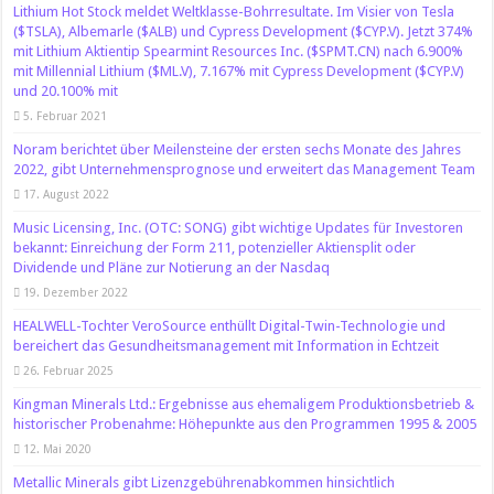
Lithium Hot Stock meldet Weltklasse-Bohrresultate. Im Visier von Tesla
($TSLA), Albemarle ($ALB) und Cypress Development ($CYP.V). Jetzt 374%
mit Lithium Aktientip Spearmint Resources Inc. ($SPMT.CN) nach 6.900%
mit Millennial Lithium ($ML.V), 7.167% mit Cypress Development ($CYP.V)
und 20.100% mit
5. Februar 2021
Noram berichtet über Meilensteine der ersten sechs Monate des Jahres
2022, gibt Unternehmensprognose und erweitert das Management Team
17. August 2022
Music Licensing, Inc. (OTC: SONG) gibt wichtige Updates für Investoren
bekannt: Einreichung der Form 211, potenzieller Aktiensplit oder
Dividende und Pläne zur Notierung an der Nasdaq
19. Dezember 2022
HEALWELL-Tochter VeroSource enthüllt Digital-Twin-Technologie und
bereichert das Gesundheitsmanagement mit Information in Echtzeit
26. Februar 2025
Kingman Minerals Ltd.: Ergebnisse aus ehemaligem Produktionsbetrieb &
historischer Probenahme: Höhepunkte aus den Programmen 1995 & 2005
12. Mai 2020
Metallic Minerals gibt Lizenzgebührenabkommen hinsichtlich