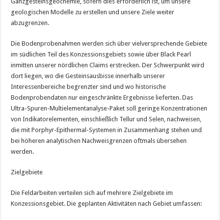
Ganzgesteinsgeochemie, sofern dies erforderlich ist, um unsere
geologischen Modelle zu erstellen und unsere Ziele weiter
abzugrenzen.
Die Bodenprobenahmen werden sich über vielversprechende Gebiete
im südlichen Teil des Konzessionsgebiets sowie über Black Pearl
inmitten unserer nördlichen Claims erstrecken. Der Schwerpunkt wird
dort liegen, wo die Gesteinsausbisse innerhalb unserer
Interessenbereiche begrenzter sind und wo historische
Bodenprobendaten nur eingeschränkte Ergebnisse lieferten. Das
Ultra-Spuren-Multielementanalyse-Paket soll geringe Konzentrationen
von Indikatorelementen, einschließlich Tellur und Selen, nachweisen,
die mit Porphyr-Epithermal-Systemen in Zusammenhang stehen und
bei höheren analytischen Nachweisgrenzen oftmals übersehen
werden.
Zielgebiete
Die Feldarbeiten verteilen sich auf mehrere Zielgebiete im
Konzessionsgebiet. Die geplanten Aktivitäten nach Gebiet umfassen: