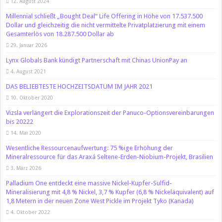
12. August 2024
Millennial schließt „Bought Deal“ Life Offering in Höhe von 17.537.500
Dollar und gleichzeitig die nicht vermittelte Privatplatzierung mit einem
Gesamterlös von 18.287.500 Dollar ab
29. Januar 2026
Lynx Globals Bank kündigt Partnerschaft mit Chinas UnionPay an
4. August 2021
DAS BELIEBTESTE HOCHZEITSDATUM IM JAHR 2021
10. Oktober 2020
Vizsla verlängert die Explorationszeit der Panuco-Optionsvereinbarungen
bis 20222
14. Mai 2020
Wesentliche Ressourcenaufwertung: 75 %ige Erhöhung der
Mineralressource für das Araxá Seltene-Erden-Niobium-Projekt, Brasilien
3. März 2026
Palladium One entdeckt eine massive Nickel-Kupfer-Sulfid-
Mineralisierung mit 4,8 % Nickel, 3,7 % Kupfer (6,8 % Nickeläquivalent) auf
1,8 Metern in der neuen Zone West Pickle im Projekt Tyko (Kanada)
4. Oktober 2022