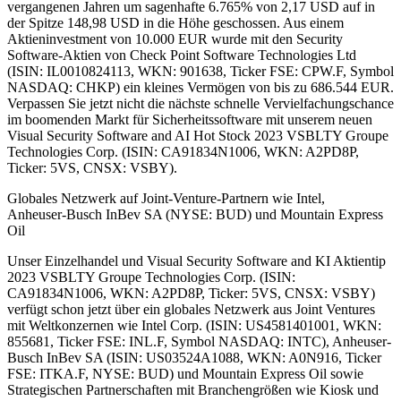
vergangenen Jahren um sagenhafte 6.765% von 2,17 USD auf in
der Spitze 148,98 USD in die Höhe geschossen. Aus einem
Aktieninvestment von 10.000 EUR wurde mit den Security
Software-Aktien von Check Point Software Technologies Ltd
(ISIN: IL0010824113, WKN: 901638, Ticker FSE: CPW.F, Symbol
NASDAQ: CHKP) ein kleines Vermögen von bis zu 686.544 EUR.
Verpassen Sie jetzt nicht die nächste schnelle Vervielfachungschance
im boomenden Markt für Sicherheitssoftware mit unserem neuen
Visual Security Software and AI Hot Stock 2023 VSBLTY Groupe
Technologies Corp. (ISIN: CA91834N1006, WKN: A2PD8P,
Ticker: 5VS, CNSX: VSBY).
Globales Netzwerk auf Joint-Venture-Partnern wie Intel,
Anheuser-Busch InBev SA (NYSE: BUD) und Mountain Express
Oil
Unser Einzelhandel und Visual Security Software and KI Aktientip
2023 VSBLTY Groupe Technologies Corp. (ISIN:
CA91834N1006, WKN: A2PD8P, Ticker: 5VS, CNSX: VSBY)
verfügt schon jetzt über ein globales Netzwerk aus Joint Ventures
mit Weltkonzernen wie Intel Corp. (ISIN: US4581401001, WKN:
855681, Ticker FSE: INL.F, Symbol NASDAQ: INTC), Anheuser-
Busch InBev SA (ISIN: US03524A1088, WKN: A0N916, Ticker
FSE: ITKA.F, NYSE: BUD) und Mountain Express Oil sowie
Strategischen Partnerschaften mit Branchengrößen wie Kiosk und