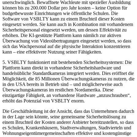
unerschwinglich. Bewaffnete Wachleute mit spezieller Ausbildung
können bis zu 200.000 Dollar pro Jahr kosten – keine Option für
budgetbewusste Einrichtungen wie öffentliche Schulen. Die
Software von VSBLTY kann zu einem Bruchteil dieser Kosten
eingesetzt werden. Sie kann auch in Kombination mit vorhandenem
Sicherheitspersonal eingesetzt werden, um dessen Effektivität zu
erhöhen. Die KI-gestützte Plattform kann nämlich zur aktiven
Überwachung von Videoübertragungen eingesetzt werden, so dass
sich das Wachpersonal auf die physische Interaktion konzentrieren
kann – eine effektivere Nutzung seiner Fähigkeiten.
5. VSBLTY funktioniert mit bestehenden Sicherheitssystemen: Die
Plattform kann direkt in vorhandene Sicherheitshardware und
handelsübliche Standardkameras integriert werden. Dies eröffnet die
Möglichkeit, die 85 Millionen Überwachungskameras zu nutzen, die
in den USA bereits in Betrieb sind – und möglicherweise auch
Überwachungskameras im restlichen Nordamerika. Diese
einzigartige Fähigkeit, an vorhandene Hardware „anzuschrauben“,
erhöht das Potenzial von VSBLTY enorm.
Die Geschäftsleitung ist der Ansicht, dass das Unternehmen dadurch
in der Lage sein könnte, seine gemeinsame Sicherheitslösung zu
einem Bruchteil der Kosten anderer Anbieter bereitzustellen, so dass
es Schulen, Krankenhäusern, Stadtverwaltungen, Stadtvierteln und
Wohnungseigentümergemeinschaften effektive und kostengünstige