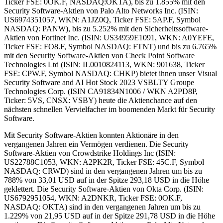
Ticker FSE: 0OK.F, NASDAQ:OKTA), bis zu 1.855% mit den
Security Software-Aktien von Palo Alto Networks Inc. (ISIN:
US6974351057, WKN: A1JZ0Q, Ticker FSE: 5AP.F, Symbol
NASDAQ: PANW), bis zu 5.252% mit den Sicherheitssoftware-
Aktien von Fortinet Inc. (ISIN: US34959E1091, WKN: A0YEFE,
Ticker FSE: FO8.F, Symbol NASDAQ: FTNT) und bis zu 6.765%
mit den Security Software-Aktien von Check Point Software
Technologies Ltd (ISIN: IL0010824113, WKN: 901638, Ticker
FSE: CPW.F, Symbol NASDAQ: CHKP) bietet ihnen unser Visual
Security Software and AI Hot Stock 2023 VSBLTY Groupe
Technologies Corp. (ISIN CA91834N1006 / WKN A2PD8P,
Ticker: 5VS, CNSX: VSBY) heute die Aktienchance auf den
nächsten schnellen Vervielfacher im boomenden Markt für Security
Software.
Mit Security Software-Aktien konnten Aktionäre in den
vergangenen Jahren ein Vermögen verdienen. Die Security
Software-Aktien von Crowdstrike Holdings Inc (ISIN:
US22788C1053, WKN: A2PK2R, Ticker FSE: 45C.F, Symbol
NASDAQ: CRWD) sind in den vergangenen Jahren um bis zu
788% von 33,01 USD auf in der Spitze 293,18 USD in die Höhe
geklettert. Die Security Software-Aktien von Okta Corp. (ISIN:
US6792951054, WKN: A2DNKR, Ticker FSE: 0OK.F,
NASDAQ: OKTA) sind in den vergangenen Jahren um bis zu
1.229% von 21,95 USD auf in der Spitze 291,78 USD in die Höhe