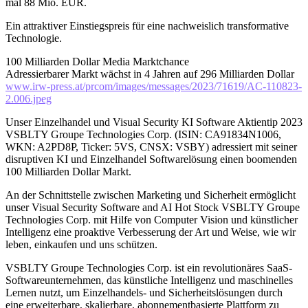
mal 88 Mio. EUR.
Ein attraktiver Einstiegspreis für eine nachweislich transformative
Technologie.
100 Milliarden Dollar Media Marktchance
Adressierbarer Markt wächst in 4 Jahren auf 296 Milliarden Dollar
www.irw-press.at/prcom/images/messages/2023/71619/AC-110823-
2.006.jpeg
Unser Einzelhandel und Visual Security KI Software Aktientip 2023
VSBLTY Groupe Technologies Corp. (ISIN: CA91834N1006,
WKN: A2PD8P, Ticker: 5VS, CNSX: VSBY) adressiert mit seiner
disruptiven KI und Einzelhandel Softwarelösung einen boomenden
100 Milliarden Dollar Markt.
An der Schnittstelle zwischen Marketing und Sicherheit ermöglicht
unser Visual Security Software and AI Hot Stock VSBLTY Groupe
Technologies Corp. mit Hilfe von Computer Vision und künstlicher
Intelligenz eine proaktive Verbesserung der Art und Weise, wie wir
leben, einkaufen und uns schützen.
VSBLTY Groupe Technologies Corp. ist ein revolutionäres SaaS-
Softwareunternehmen, das künstliche Intelligenz und maschinelles
Lernen nutzt, um Einzelhandels- und Sicherheitslösungen durch
eine erweiterbare, skalierbare, abonnementbasierte Plattform zu