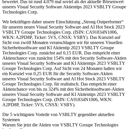
bewertet. Das ist rund 4.079 mal soviel als der aktuelle Börsenwert
unseres Visual Security Software Aktientips 2023 VSBLTY Groupe
Technologies Corp.
Wir bekräftigen daher unsere Einschätzung „Strong Outperformer“
für unseren neuen Visual Security Software and AI Hot Stock 2023
VSBLTY Groupe Technologies Corp. (ISIN: CA91834N1006,
WKN: A2PD8P, Ticker: 5VS, CNSX: VSBY). Das Kursziel auf
Sicht von zwölf Monaten veranschlagen wir für unseren Visuellen
Sicherheitssoftware und KI Aktientip 2023 VSBLTY Groupe
Technologies Corp. zunächst auf 0,15 EUR. Das entspricht einer
Aktienchance von zunächst 154% mit den Security Software-Aktien
unseres Visual Security Software and KI Aktientips 2023 VSBLTY
Groupe Technologies Corp. Auf Sicht von 24 Monaten halten wir
ein Kursziel von 0,25 EUR für die Security Software-Aktien
unseres Visual Security Software and AI Hot Stock 2023 VSBLTY
Groupe Technologies Corp. für realistisch. Das entspricht einer
Aktienchance von bis zu 324% mit den Sicherheitssoftware-Aktien
unseres Visual Security Software and KI Aktientips 2023 VSBLTY
Groupe Technologies Corp. (ISIN: CA91834N1006, WKN:
A2PD8P, Ticker: 5VS, CNSX: VSBY).
Die 5 wichtigsten Vorteile von VSBLTY gegenüber aktuellen
Systemen
Warum Sie jetzt die Aktien von VSBLTY Groupe Technologies