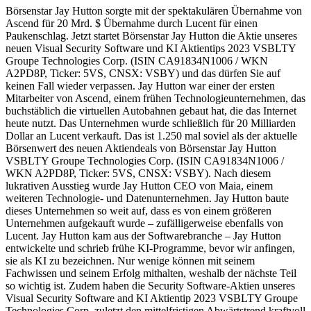
Börsenstar Jay Hutton sorgte mit der spektakulären Übernahme von
Ascend für 20 Mrd. $ Übernahme durch Lucent für einen
Paukenschlag. Jetzt startet Börsenstar Jay Hutton die Aktie unseres
neuen Visual Security Software und KI Aktientips 2023 VSBLTY
Groupe Technologies Corp. (ISIN CA91834N1006 / WKN
A2PD8P, Ticker: 5VS, CNSX: VSBY) und das dürfen Sie auf
keinen Fall wieder verpassen. Jay Hutton war einer der ersten
Mitarbeiter von Ascend, einem frühen Technologieunternehmen, das
buchstäblich die virtuellen Autobahnen gebaut hat, die das Internet
heute nutzt. Das Unternehmen wurde schließlich für 20 Milliarden
Dollar an Lucent verkauft. Das ist 1.250 mal soviel als der aktuelle
Börsenwert des neuen Aktiendeals von Börsenstar Jay Hutton
VSBLTY Groupe Technologies Corp. (ISIN CA91834N1006 /
WKN A2PD8P, Ticker: 5VS, CNSX: VSBY). Nach diesem
lukrativen Ausstieg wurde Jay Hutton CEO von Maia, einem
weiteren Technologie- und Datenunternehmen. Jay Hutton baute
dieses Unternehmen so weit auf, dass es von einem größeren
Unternehmen aufgekauft wurde – zufälligerweise ebenfalls von
Lucent. Jay Hutton kam aus der Softwarebranche – Jay Hutton
entwickelte und schrieb frühe KI-Programme, bevor wir anfingen,
sie als KI zu bezeichnen. Nur wenige können mit seinem
Fachwissen und seinem Erfolg mithalten, weshalb der nächste Teil
so wichtig ist. Zudem haben die Security Software-Aktien unseres
Visual Security Software and KI Aktientip 2023 VSBLTY Groupe
Technologies Corp. zuletzt den mittelfristigen Abwärtstrend kraftvoll