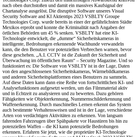
nach oben durchstoßen und damit ein massives Kaufsignal der
Chartanalyse ausgelöst. Die disruptive Software unseres Visual
Security Software and KI Aktientips 2023 VSBLTY Groupe
Technologies Corp. wurde bereits in einer der gefährlichsten Städte
Mexikos erprobt und konnte die Kriminalität nach Angaben der
örtlichen Behörden um 45 % senken. VSBLTY hat eine KI-
Technologie entwickelt, die „dumme“ Sicherheitskameras in
intelligente, Bedrohungen erkennende Wachhunde verwandeln
kann, die den Benutzer vor potenziellen Verbrechen warnen, bevor
diese geschehen. „A.I. CCTV ist die Zukunft der Sicherheit und
Überwachung im öffentlichen Raum“ – Security Magazine. Und so
funktioniert es: Die Software von VSBLTY ist in der Lage, Daten
von den angeschlossenen Sicherheitskameras, Wärmebildkameras
und anderen Sicherheitsplattformen eines Benutzers zu sammeln.
Auf diese Daten kann dann eine Reihe von fortschrittlichen KI- und
Analysefunktionen aufgesetzt werden, um das Filmmaterial aktiv
und in Echtzeit zu analysieren und zu bewerten. Dazu gehören
Fähigkeiten wie Objekterkennung, Nummernschilderkennung und
Waffenerkennung. Durch maschinelles Lernen erkennt das System
auch bestimmte Verhaltensweisen und ist in der Lage, verschiedene
Arten von verdächtigen Aktivitäten zu erkennen. Von langsam
fahrenden Fahrzeugen über Spähpakete vor Haustüren bis hin zu
potenziellen Waffen – die KI kann potenzielle Bedrohungen
erkennen. Erfahren Sie jetzt, wie die proprietäre KI-Technologie