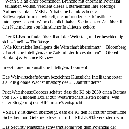
Wenn Sie an einer boomenden Branche mit enormem Potenzial
teilhaben wollen, verdient dieses Unternehmen Ihre sofortige
Aufmerksamkeit. VSBLTY hat eine bahnbrechende
Softwareplattform entwickelt, die auf modernster künstlicher
Intelligenz basiert. Wahrscheinlich haben Sie in letzter Zeit überall in
den Nachrichten von künstlicher Intelligenz gehört:
„Der KI-Boom findet überall auf der Welt statt, und er beschleunigt
sich schnell“ – The Verge
„Wie Künstliche Intelligenz die Wirtschaft übernimmt“ – Bloomberg
„Künstliche Intelligenz: die Zukunft der Investitionen“ – Global
Banking & Finance Review
Investitionen in künstliche Intelligenz boomen!
Das Weltwirtschaftsforum bezeichnet Künstliche Intelligenz sogar
als „die globale Wachstumsstory des 21. Jahrhunderts“.
PriceWaterhouseCoopers schätzt, dass die KI bis 2030 einen Beitrag
von 15,7 Billionen Dollar zur Weltwirtschaft leisten könnte, was
einer Steigerung des BIP um 26% entspricht.
VSBLTY ist davon überzeugt, dass die KI den Markt für öffentliche
Sicherheit und Gefahrenabwehr um 1 TRILLION$ verändern wird.
Das Security Magazine schwärmt sogar von dem Potenzial der