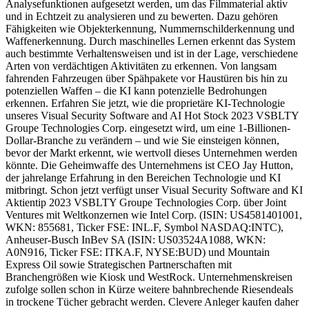
Analysefunktionen aufgesetzt werden, um das Filmmaterial aktiv
und in Echtzeit zu analysieren und zu bewerten. Dazu gehören
Fähigkeiten wie Objekterkennung, Nummernschilderkennung und
Waffenerkennung. Durch maschinelles Lernen erkennt das System
auch bestimmte Verhaltensweisen und ist in der Lage, verschiedene
Arten von verdächtigen Aktivitäten zu erkennen. Von langsam
fahrenden Fahrzeugen über Spähpakete vor Haustüren bis hin zu
potenziellen Waffen – die KI kann potenzielle Bedrohungen
erkennen. Erfahren Sie jetzt, wie die proprietäre KI-Technologie
unseres Visual Security Software and AI Hot Stock 2023 VSBLTY
Groupe Technologies Corp. eingesetzt wird, um eine 1-Billionen-
Dollar-Branche zu verändern – und wie Sie einsteigen können,
bevor der Markt erkennt, wie wertvoll dieses Unternehmen werden
könnte. Die Geheimwaffe des Unternehmens ist CEO Jay Hutton,
der jahrelange Erfahrung in den Bereichen Technologie und KI
mitbringt. Schon jetzt verfügt unser Visual Security Software and KI
Aktientip 2023 VSBLTY Groupe Technologies Corp. über Joint
Ventures mit Weltkonzernen wie Intel Corp. (ISIN: US4581401001,
WKN: 855681, Ticker FSE: INL.F, Symbol NASDAQ:INTC),
Anheuser-Busch InBev SA (ISIN: US03524A1088, WKN:
A0N916, Ticker FSE: ITKA.F, NYSE:BUD) und Mountain
Express Oil sowie Strategischen Partnerschaften mit
Branchengrößen wie Kiosk und WestRock. Unternehmenskreisen
zufolge sollen schon in Kürze weitere bahnbrechende Riesendeals
in trockene Tücher gebracht werden. Clevere Anleger kaufen daher