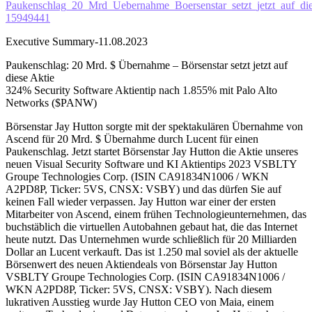
Paukenschlag_20_Mrd_Uebernahme_Boersenstar_setzt_jetzt_auf_di
15949441
Executive Summary-11.08.2023
Paukenschlag: 20 Mrd. $ Übernahme – Börsenstar setzt jetzt auf
diese Aktie
324% Security Software Aktientip nach 1.855% mit Palo Alto
Networks ($PANW)
Börsenstar Jay Hutton sorgte mit der spektakulären Übernahme von
Ascend für 20 Mrd. $ Übernahme durch Lucent für einen
Paukenschlag. Jetzt startet Börsenstar Jay Hutton die Aktie unseres
neuen Visual Security Software und KI Aktientips 2023 VSBLTY
Groupe Technologies Corp. (ISIN CA91834N1006 / WKN
A2PD8P, Ticker: 5VS, CNSX: VSBY) und das dürfen Sie auf
keinen Fall wieder verpassen. Jay Hutton war einer der ersten
Mitarbeiter von Ascend, einem frühen Technologieunternehmen, das
buchstäblich die virtuellen Autobahnen gebaut hat, die das Internet
heute nutzt. Das Unternehmen wurde schließlich für 20 Milliarden
Dollar an Lucent verkauft. Das ist 1.250 mal soviel als der aktuelle
Börsenwert des neuen Aktiendeals von Börsenstar Jay Hutton
VSBLTY Groupe Technologies Corp. (ISIN CA91834N1006 /
WKN A2PD8P, Ticker: 5VS, CNSX: VSBY). Nach diesem
lukrativen Ausstieg wurde Jay Hutton CEO von Maia, einem