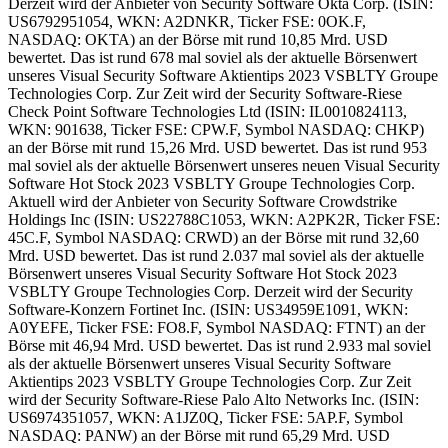
Derzeit wird der Anbieter von Security Software Okta Corp. (ISIN:
US6792951054, WKN: A2DNKR, Ticker FSE: 0OK.F,
NASDAQ: OKTA) an der Börse mit rund 10,85 Mrd. USD
bewertet. Das ist rund 678 mal soviel als der aktuelle Börsenwert
unseres Visual Security Software Aktientips 2023 VSBLTY Groupe
Technologies Corp. Zur Zeit wird der Security Software-Riese
Check Point Software Technologies Ltd (ISIN: IL0010824113,
WKN: 901638, Ticker FSE: CPW.F, Symbol NASDAQ: CHKP)
an der Börse mit rund 15,26 Mrd. USD bewertet. Das ist rund 953
mal soviel als der aktuelle Börsenwert unseres neuen Visual Security
Software Hot Stock 2023 VSBLTY Groupe Technologies Corp.
Aktuell wird der Anbieter von Security Software Crowdstrike
Holdings Inc (ISIN: US22788C1053, WKN: A2PK2R, Ticker FSE:
45C.F, Symbol NASDAQ: CRWD) an der Börse mit rund 32,60
Mrd. USD bewertet. Das ist rund 2.037 mal soviel als der aktuelle
Börsenwert unseres Visual Security Software Hot Stock 2023
VSBLTY Groupe Technologies Corp. Derzeit wird der Security
Software-Konzern Fortinet Inc. (ISIN: US34959E1091, WKN:
A0YEFE, Ticker FSE: FO8.F, Symbol NASDAQ: FTNT) an der
Börse mit 46,94 Mrd. USD bewertet. Das ist rund 2.933 mal soviel
als der aktuelle Börsenwert unseres Visual Security Software
Aktientips 2023 VSBLTY Groupe Technologies Corp. Zur Zeit
wird der Security Software-Riese Palo Alto Networks Inc. (ISIN:
US6974351057, WKN: A1JZ0Q, Ticker FSE: 5AP.F, Symbol
NASDAQ: PANW) an der Börse mit rund 65,29 Mrd. USD