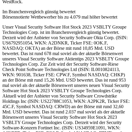
WestRock.
Im Branchenvergleich günstig bewertet
Börsennotierte Wettbewerber bis zu 4.079 mal höher bewertet
Unser Visual Security Software Hot Stock 2023 VSBLTY Groupe
Technologies Corp. ist im Branchenvergleich günstig bewertet.
Derzeit wird der Anbieter von Security Software Okta Corp. (ISIN:
US6792951054, WKN: A2DNKR, Ticker FSE: 0OK.F,
NASDAQ: OKTA) an der Börse mit rund 10,85 Mrd. USD
bewertet. Das ist rund 678 mal soviel als der aktuelle Börsenwert
unseres Visual Security Software Aktientips 2023 VSBLTY Groupe
Technologies Corp. Zur Zeit wird der Security Software-Riese
Check Point Software Technologies Ltd (ISIN: IL0010824113,
WKN: 901638, Ticker FSE: CPW.F, Symbol NASDAQ: CHKP)
an der Börse mit rund 15,26 Mrd. USD bewertet. Das ist rund 953
mal soviel als der aktuelle Börsenwert unseres neuen Visual Security
Software Hot Stock 2023 VSBLTY Groupe Technologies Corp.
Aktuell wird der Anbieter von Security Software Crowdstrike
Holdings Inc (ISIN: US22788C1053, WKN: A2PK2R, Ticker FSE:
45C.F, Symbol NASDAQ: CRWD) an der Börse mit rund 32,60
Mrd. USD bewertet. Das ist rund 2.037 mal soviel als der aktuelle
Börsenwert unseres Visual Security Software Hot Stock 2023
VSBLTY Groupe Technologies Corp. Derzeit wird der Security
Software-Konzern Fortinet Inc. (ISIN: US34959E1091, WKN: