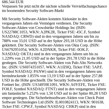
686.544 EUR
Verpassen Sie jetzt nicht die nächste schnelle Vervielfachungschance
im boomenden Security Software-Markt
Mit Security Software-Aktien konnten Aktionäre in den
vergangenen Jahren ein Vermögen verdienen. Die Security
Software-Aktien von Crowdstrike Holdings Inc (ISIN:
US22788C1053, WKN: A2PK2R, Ticker FSE: 45C.F, Symbol
NASDAQ: CRWD) sind in den vergangenen Jahren um bis zu
788% von 33,01 USD auf in der Spitze 293,18 USD in die Höhe
geklettert. Die Security Software-Aktien von Okta Corp. (ISIN:
US6792951054, WKN: A2DNKR, Ticker FSE: 0OK.F,
NASDAQ: OKTA) sind in den vergangenen Jahren um bis zu
1.229% von 21,95 USD auf in der Spitze 291,78 USD in die Höhe
gestiegen. Die Security Software-Aktien von Palo Alto Networks
Inc. (ISIN: US6974351057, WKN: A1JZ0Q, Ticker FSE: 5AP.F,
Symbol NASDAQ: PANW) sind in den vergangenen Jahren um
beeindruckende 1.855% von 13,19 USD auf in der Spitze 257,88
USD in die Höhe geschnellt. Die Security Software-Aktien von
Fortinet Inc. (ISIN: US34959E1091, WKN: A0YEFE, Ticker FSE:
FO8.F, Symbol NASDAQ: FTNT) sind in den vergangenen Jahren
um fantastische 5.252% von 1,50 USD auf in der Spitze 80,28 USD
empor gestiegen. Die Sicherheitssoftware-Aktien von Check Point
Software Technologies Ltd (ISIN: IL0010824113, WKN: 901638,
Ticker FSE: CPW.F, Symbol NASDAQ: CHKP) sind in den