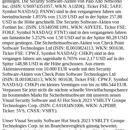
gestiegen. Die Security Software-Aktien von Palo Alto Networks
Inc. (ISIN: US6974351057, WKN: A1JZ0Q, Ticker FSE: 5AP.F,
Symbol NASDAQ: PANW) sind in den vergangenen Jahren um
beeindruckende 1.855% von 13,19 USD auf in der Spitze 257,88
USD in die Höhe geschnellt. Die Security Software-Aktien von
Fortinet Inc. (ISIN: US34959E1091, WKN: A0YEFE, Ticker FSE:
FO8.F, Symbol NASDAQ: FTNT) sind in den vergangenen Jahren
um fantastische 5.252% von 1,50 USD auf in der Spitze 80,28 USD
empor gestiegen. Die Sicherheitssoftware-Aktien von Check Point
Software Technologies Ltd (ISIN: IL0010824113, WKN: 901638,
Ticker FSE: CPW.F, Symbol NASDAQ: CHKP) sind in den
vergangen Jahren um sagenhafte 6.765% von 2,17 USD auf in der
Spitze 148,98 USD in die Höhe geschossen. Aus einem
Aktieninvestment von 10.000 EUR wurde mit den Security
Software-Aktien von Check Point Software Technologies Ltd
(ISIN: IL0010824113, WKN: 901638, Ticker FSE: CPW.F, Symbol
NASDAQ: CHKP) ein kleines Vermögen von bis zu 686.544 EUR.
Verpassen Sie jetzt nicht die nächste schnelle Vervielfachungschance
im boomenden Markt für Sicherheitssoftware mit unserem neuen
Visual Security Software and AI Hot Stock 2023 VSBLTY Groupe
Technologies Corp. (ISIN: CA91834N1006, WKN: A2PD8P,
Ticker: 5VS, CNSX: VSBY).
Unser Visual Security Software Hot Stock 2023 VSBLTY Groupe
Technologies Corp. ist im Branchenvergleich günstig bewertet.