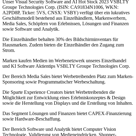
Unser Visual Security Software and AI Hot Stock 2023 VSBLTY
Groupe Technologies Corp. (ISIN: CA91834N1006, WKN:
A2PD8P, Ticker: 5VS, CNSX: VSBY) verfügt über ein lukratives
Geschäftsmodell bestehend aus Einzelhändlern, Markenwerbern,
Media Sales, Schöpfern von Erlebnissen, Lösungen und Finanzen
sowie Software und Analytik.
Die Einzelhändler behalten 30% des Bildschirminventars für
Hausmarken. Zudem bieten die Einzelhändler den Zugang zum
Strom.
Marken kaufen Medien im Werbenetzwerk unseres Einzelhandel
und KI Software Aktientips VSBLTY Groupe Technologies Corp.
Der Bereich Media Sales bietet Werbetreibenden Platz zum Marken-
Sponsoring sowie Programmatischer Werbeschaltung.
Die Sparte Experience Creators bietet Werbetreibenden die
Möglichkeit zur Entwicklung eines Erlebniskonzeptes & Design
sowie die Herstellung von Displays und die Erstellung von Inhalten.
Das Segment Lösungen und Finanzen bietet CAPEX-Finanzierung
sowie Hardware-Beschaffung.
Der Bereich Software und Analytik bietet Computer Vision
Technologie, Validierung von Medieneindrücken, Shopper-