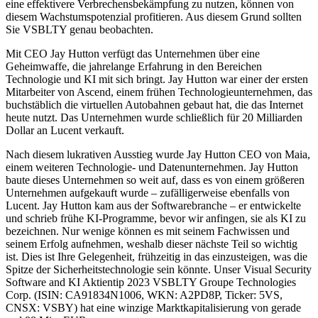
eine effektivere Verbrechensbekämpfung zu nutzen, können von
diesem Wachstumspotenzial profitieren. Aus diesem Grund sollten
Sie VSBLTY genau beobachten.
Mit CEO Jay Hutton verfügt das Unternehmen über eine
Geheimwaffe, die jahrelange Erfahrung in den Bereichen
Technologie und KI mit sich bringt. Jay Hutton war einer der ersten
Mitarbeiter von Ascend, einem frühen Technologieunternehmen, das
buchstäblich die virtuellen Autobahnen gebaut hat, die das Internet
heute nutzt. Das Unternehmen wurde schließlich für 20 Milliarden
Dollar an Lucent verkauft.
Nach diesem lukrativen Ausstieg wurde Jay Hutton CEO von Maia,
einem weiteren Technologie- und Datenunternehmen. Jay Hutton
baute dieses Unternehmen so weit auf, dass es von einem größeren
Unternehmen aufgekauft wurde – zufälligerweise ebenfalls von
Lucent. Jay Hutton kam aus der Softwarebranche – er entwickelte
und schrieb frühe KI-Programme, bevor wir anfingen, sie als KI zu
bezeichnen. Nur wenige können es mit seinem Fachwissen und
seinem Erfolg aufnehmen, weshalb dieser nächste Teil so wichtig
ist. Dies ist Ihre Gelegenheit, frühzeitig in das einzusteigen, was die
Spitze der Sicherheitstechnologie sein könnte. Unser Visual Security
Software and KI Aktientip 2023 VSBLTY Groupe Technologies
Corp. (ISIN: CA91834N1006, WKN: A2PD8P, Ticker: 5VS,
CNSX: VSBY) hat eine winzige Marktkapitalisierung von gerade