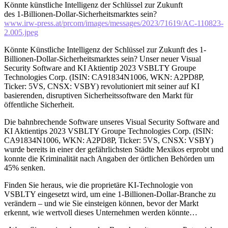
Könnte künstliche Intelligenz der Schlüssel zur Zukunft
des 1-Billionen-Dollar-Sicherheitsmarktes sein?
www.irw-press.at/prcom/images/messages/2023/71619/AC-110823-
2.005.jpeg
Könnte Künstliche Intelligenz der Schlüssel zur Zukunft des 1-
Billionen-Dollar-Sicherheitsmarktes sein? Unser neuer Visual
Security Software and KI Aktientip 2023 VSBLTY Groupe
Technologies Corp. (ISIN: CA91834N1006, WKN: A2PD8P,
Ticker: 5VS, CNSX: VSBY) revolutioniert mit seiner auf KI
basierenden, disruptiven Sicherheitssoftware den Markt für
öffentliche Sicherheit.
Die bahnbrechende Software unseres Visual Security Software and
KI Aktientips 2023 VSBLTY Groupe Technologies Corp. (ISIN:
CA91834N1006, WKN: A2PD8P, Ticker: 5VS, CNSX: VSBY)
wurde bereits in einer der gefährlichsten Städte Mexikos erprobt und
konnte die Kriminalität nach Angaben der örtlichen Behörden um
45% senken.
Finden Sie heraus, wie die proprietäre KI-Technologie von
VSBLTY eingesetzt wird, um eine 1-Billionen-Dollar-Branche zu
verändern – und wie Sie einsteigen können, bevor der Markt
erkennt, wie wertvoll dieses Unternehmen werden könnte…