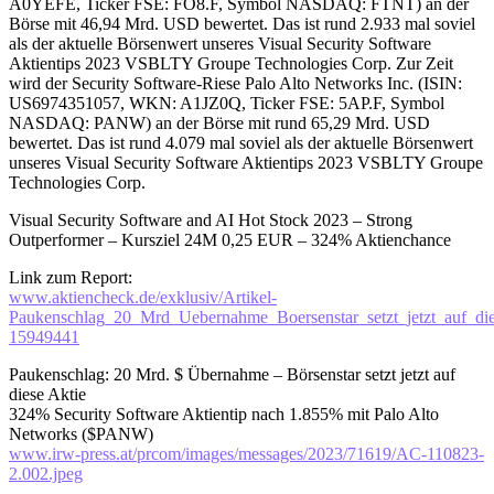
A0YEFE, Ticker FSE: FO8.F, Symbol NASDAQ: FTNT) an der
Börse mit 46,94 Mrd. USD bewertet. Das ist rund 2.933 mal soviel
als der aktuelle Börsenwert unseres Visual Security Software
Aktientips 2023 VSBLTY Groupe Technologies Corp. Zur Zeit
wird der Security Software-Riese Palo Alto Networks Inc. (ISIN:
US6974351057, WKN: A1JZ0Q, Ticker FSE: 5AP.F, Symbol
NASDAQ: PANW) an der Börse mit rund 65,29 Mrd. USD
bewertet. Das ist rund 4.079 mal soviel als der aktuelle Börsenwert
unseres Visual Security Software Aktientips 2023 VSBLTY Groupe
Technologies Corp.
Visual Security Software and AI Hot Stock 2023 – Strong
Outperformer – Kursziel 24M 0,25 EUR – 324% Aktienchance
Link zum Report:
www.aktiencheck.de/exklusiv/Artikel-
Paukenschlag_20_Mrd_Uebernahme_Boersenstar_setzt_jetzt_auf_di
15949441
Paukenschlag: 20 Mrd. $ Übernahme – Börsenstar setzt jetzt auf
diese Aktie
324% Security Software Aktientip nach 1.855% mit Palo Alto
Networks ($PANW)
www.irw-press.at/prcom/images/messages/2023/71619/AC-110823-
2.002.jpeg