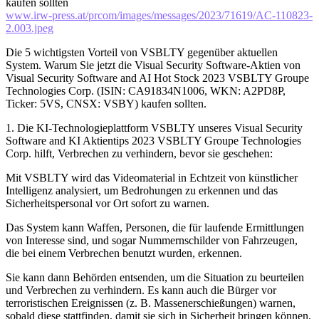
kaufen sollten
www.irw-press.at/prcom/images/messages/2023/71619/AC-110823-
2.003.jpeg
Die 5 wichtigsten Vorteil von VSBLTY gegenüber aktuellen
System. Warum Sie jetzt die Visual Security Software-Aktien von
Visual Security Software and AI Hot Stock 2023 VSBLTY Groupe
Technologies Corp. (ISIN: CA91834N1006, WKN: A2PD8P,
Ticker: 5VS, CNSX: VSBY) kaufen sollten.
1. Die KI-Technologieplattform VSBLTY unseres Visual Security
Software and KI Aktientips 2023 VSBLTY Groupe Technologies
Corp. hilft, Verbrechen zu verhindern, bevor sie geschehen:
Mit VSBLTY wird das Videomaterial in Echtzeit von künstlicher
Intelligenz analysiert, um Bedrohungen zu erkennen und das
Sicherheitspersonal vor Ort sofort zu warnen.
Das System kann Waffen, Personen, die für laufende Ermittlungen
von Interesse sind, und sogar Nummernschilder von Fahrzeugen,
die bei einem Verbrechen benutzt wurden, erkennen.
Sie kann dann Behörden entsenden, um die Situation zu beurteilen
und Verbrechen zu verhindern. Es kann auch die Bürger vor
terroristischen Ereignissen (z. B. Massenerschießungen) warnen,
sobald diese stattfinden, damit sie sich in Sicherheit bringen können.