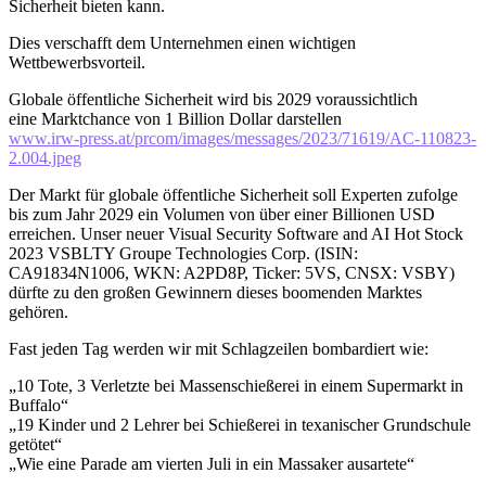
Sicherheit bieten kann.
Dies verschafft dem Unternehmen einen wichtigen
Wettbewerbsvorteil.
Globale öffentliche Sicherheit wird bis 2029 voraussichtlich
eine Marktchance von 1 Billion Dollar darstellen
www.irw-press.at/prcom/images/messages/2023/71619/AC-110823-
2.004.jpeg
Der Markt für globale öffentliche Sicherheit soll Experten zufolge
bis zum Jahr 2029 ein Volumen von über einer Billionen USD
erreichen. Unser neuer Visual Security Software and AI Hot Stock
2023 VSBLTY Groupe Technologies Corp. (ISIN:
CA91834N1006, WKN: A2PD8P, Ticker: 5VS, CNSX: VSBY)
dürfte zu den großen Gewinnern dieses boomenden Marktes
gehören.
Fast jeden Tag werden wir mit Schlagzeilen bombardiert wie:
„10 Tote, 3 Verletzte bei Massenschießerei in einem Supermarkt in
Buffalo“
„19 Kinder und 2 Lehrer bei Schießerei in texanischer Grundschule
getötet“
„Wie eine Parade am vierten Juli in ein Massaker ausartete“