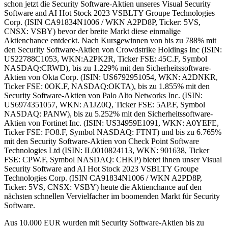
schon jetzt die Security Software-Aktien unseres Visual Security
Software and AI Hot Stock 2023 VSBLTY Groupe Technologies
Corp. (ISIN CA91834N1006 / WKN A2PD8P, Ticker: 5VS,
CNSX: VSBY) bevor der breite Markt diese einmalige
Aktienchance entdeckt. Nach Kursgewinnen von bis zu 788% mit
den Security Software-Aktien von Crowdstrike Holdings Inc (ISIN:
US22788C1053, WKN:A2PK2R, Ticker FSE: 45C.F, Symbol
NASDAQ:CRWD), bis zu 1.229% mit den Sicherheitssoftware-
Aktien von Okta Corp. (ISIN: US6792951054, WKN: A2DNKR,
Ticker FSE: 0OK.F, NASDAQ:OKTA), bis zu 1.855% mit den
Security Software-Aktien von Palo Alto Networks Inc. (ISIN:
US6974351057, WKN: A1JZ0Q, Ticker FSE: 5AP.F, Symbol
NASDAQ: PANW), bis zu 5.252% mit den Sicherheitssoftware-
Aktien von Fortinet Inc. (ISIN: US34959E1091, WKN: A0YEFE,
Ticker FSE: FO8.F, Symbol NASDAQ: FTNT) und bis zu 6.765%
mit den Security Software-Aktien von Check Point Software
Technologies Ltd (ISIN: IL0010824113, WKN: 901638, Ticker
FSE: CPW.F, Symbol NASDAQ: CHKP) bietet ihnen unser Visual
Security Software and AI Hot Stock 2023 VSBLTY Groupe
Technologies Corp. (ISIN CA91834N1006 / WKN A2PD8P,
Ticker: 5VS, CNSX: VSBY) heute die Aktienchance auf den
nächsten schnellen Vervielfacher im boomenden Markt für Security
Software.
Aus 10.000 EUR wurden mit Security Software-Aktien bis zu