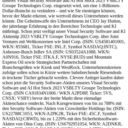
unseres Visual Security Software and AI Hot Stock 2023 VSBLTY
Groupe Technologies Corp. eingesetzt wird, um eine 1-Billionen-
Dollar-Branche zu verändern – und wie Sie einsteigen können,
bevor der Markt erkennt, wie wertvoll dieses Unternehmen werden
könnte. Die Geheimwaffe des Unternehmens ist CEO Jay Hutton,
der jahrelange Erfahrung in den Bereichen Technologie und KI
mitbringt. Schon jetzt verfügt unser Visual Security Software and KI
Aktientip 2023 VSBLTY Groupe Technologies Corp. über Joint
Ventures mit Weltkonzernen wie Intel Corp. (ISIN: US4581401001,
WKN: 855681, Ticker FSE: INL.F, Symbol NASDAQ:INTC),
Anheuser-Busch InBev SA (ISIN: US03524A1088, WKN:
A0N916, Ticker FSE: ITKA.F, NYSE:BUD) und Mountain
Express Oil sowie Strategischen Partnerschaften mit
Branchengrößen wie Kiosk und WestRock. Unternehmenskreisen
zufolge sollen schon in Kürze weitere bahnbrechende Riesendeals
in trockene Tücher gebracht werden. Clevere Anleger kaufen daher
schon jetzt die Security Software-Aktien unseres Visual Security
Software and AI Hot Stock 2023 VSBLTY Groupe Technologies
Corp. (ISIN CA91834N1006 / WKN A2PD8P, Ticker: 5VS,
CNSX: VSBY) bevor der breite Markt diese einmalige
Aktienchance entdeckt. Nach Kursgewinnen von bis zu 788% mit
den Security Software-Aktien von Crowdstrike Holdings Inc (ISIN:
US22788C1053, WKN:A2PK2R, Ticker FSE: 45C.F, Symbol
NASDAQ:CRWD), bis zu 1.229% mit den Sicherheitssoftware-
Aktien von Okta Corp. (ISIN: US6792951054, WKN: A2DNKR,