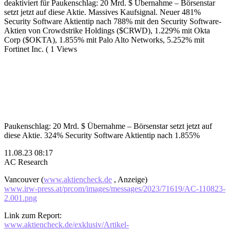
deaktiviert
für Paukenschlag: 20 Mrd. $ Übernahme – Börsenstar
setzt jetzt auf diese Aktie. Massives Kaufsignal. Neuer 481%
Security Software Aktientip nach 788% mit den Security Software-
Aktien von Crowdstrike Holdings ($CRWD), 1.229% mit Okta
Corp ($OKTA), 1.855% mit Palo Alto Networks, 5.252% mit
Fortinet Inc. (
1 Views
Paukenschlag: 20 Mrd. $ Übernahme – Börsenstar setzt jetzt auf
diese Aktie. 324% Security Software Aktientip nach 1.855%
11.08.23 08:17
AC Research
Vancouver (
www.aktiencheck.de
, Anzeige)
www.irw-press.at/prcom/images/messages/2023/71619/AC-110823-
2.001.png
Link zum Report:
www.aktiencheck.de/exklusiv/Artikel-