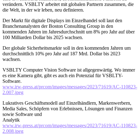
verändern. VSBLTY arbeitet mit globalen Partnern zusammen, die
die Welt, in der wir leben, neu definieren.
Der Markt für digitale Displays im Einzelhandel soll laut den
Branchenanalysten der Boston Consulting Group in den
kommenden Jahren im Jahresdurchschnitt um 8% pro Jahr auf über
100 Milliarden Dollar bis 2025 wachsen.
Der globale Sicherheitsmarkte soll in den kommenden Jahren um
durchschnittlich 10% pro Jahr auf 187 Mrd. Dollar bis 2023
wachsen.
VSBLTY Computer Vision Software ist allgegenwärtig. Wo immer
es eine Kamera gibt, gibt es auch ein Potenzial für VSBLTY-
Software.
www.irw-press.at/prcom/images/messages/2023/71619/AC-110823-
2.007.jpeg
Lukratives Geschäftsmodell auf Einzelhändlern, Markenwerbern,
Media Sales, Schöpfern von Erlebnissen, Lösungen und Finanzen
sowie Software und
Analytik
www.irw-press.at/prcom/images/messages/2023/71619/AC-110823-
2.008.jpeg