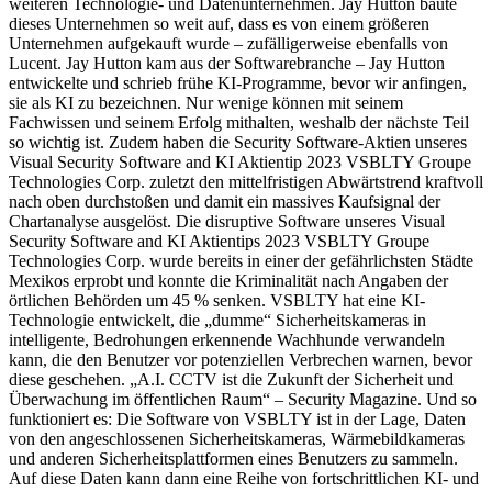
weiteren Technologie- und Datenunternehmen. Jay Hutton baute
dieses Unternehmen so weit auf, dass es von einem größeren
Unternehmen aufgekauft wurde – zufälligerweise ebenfalls von
Lucent. Jay Hutton kam aus der Softwarebranche – Jay Hutton
entwickelte und schrieb frühe KI-Programme, bevor wir anfingen,
sie als KI zu bezeichnen. Nur wenige können mit seinem
Fachwissen und seinem Erfolg mithalten, weshalb der nächste Teil
so wichtig ist. Zudem haben die Security Software-Aktien unseres
Visual Security Software and KI Aktientip 2023 VSBLTY Groupe
Technologies Corp. zuletzt den mittelfristigen Abwärtstrend kraftvoll
nach oben durchstoßen und damit ein massives Kaufsignal der
Chartanalyse ausgelöst. Die disruptive Software unseres Visual
Security Software and KI Aktientips 2023 VSBLTY Groupe
Technologies Corp. wurde bereits in einer der gefährlichsten Städte
Mexikos erprobt und konnte die Kriminalität nach Angaben der
örtlichen Behörden um 45 % senken. VSBLTY hat eine KI-
Technologie entwickelt, die „dumme“ Sicherheitskameras in
intelligente, Bedrohungen erkennende Wachhunde verwandeln
kann, die den Benutzer vor potenziellen Verbrechen warnen, bevor
diese geschehen. „A.I. CCTV ist die Zukunft der Sicherheit und
Überwachung im öffentlichen Raum“ – Security Magazine. Und so
funktioniert es: Die Software von VSBLTY ist in der Lage, Daten
von den angeschlossenen Sicherheitskameras, Wärmebildkameras
und anderen Sicherheitsplattformen eines Benutzers zu sammeln.
Auf diese Daten kann dann eine Reihe von fortschrittlichen KI- und