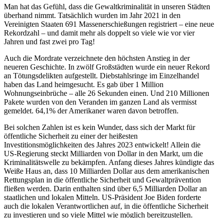
Man hat das Gefühl, dass die Gewaltkriminalität in unseren Städten
überhand nimmt. Tatsächlich wurden im Jahr 2021 in den
Vereinigten Staaten 691 Massenerschießungen registriert – eine neue
Rekordzahl – und damit mehr als doppelt so viele wie vor vier
Jahren und fast zwei pro Tag!
Auch die Mordrate verzeichnete den höchsten Anstieg in der
neueren Geschichte. In zwölf Großstädten wurde ein neuer Rekord
an Tötungsdelikten aufgestellt. Diebstahlsringe im Einzelhandel
haben das Land heimgesucht. Es gab über 1 Million
Wohnungseinbrüche – alle 26 Sekunden einen. Und 210 Millionen
Pakete wurden von den Veranden im ganzen Land als vermisst
gemeldet. 64,1% der Amerikaner waren davon betroffen.
Bei solchen Zahlen ist es kein Wunder, dass sich der Markt für
öffentliche Sicherheit zu einer der heißesten
Investitionsmöglichkeiten des Jahres 2023 entwickelt! Allein die
US-Regierung steckt Milliarden von Dollar in den Markt, um die
Kriminalitätswelle zu bekämpfen. Anfang dieses Jahres kündigte das
Weiße Haus an, dass 10 Milliarden Dollar aus dem amerikanischen
Rettungsplan in die öffentliche Sicherheit und Gewaltprävention
fließen werden. Darin enthalten sind über 6,5 Milliarden Dollar an
staatlichen und lokalen Mitteln. US-Präsident Joe Biden forderte
auch die lokalen Verantwortlichen auf, in die öffentliche Sicherheit
zu investieren und so viele Mittel wie möglich bereitzustellen.