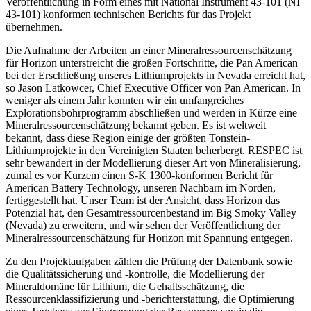
Veröffentlichung in Form eines mit National Instrument 43-101 (NI
43-101) konformen technischen Berichts für das Projekt
übernehmen.
Die Aufnahme der Arbeiten an einer Mineralressourcenschätzung
für Horizon unterstreicht die großen Fortschritte, die Pan American
bei der Erschließung unseres Lithiumprojekts in Nevada erreicht hat,
so Jason Latkowcer, Chief Executive Officer von Pan American. In
weniger als einem Jahr konnten wir ein umfangreiches
Explorationsbohrprogramm abschließen und werden in Kürze eine
Mineralressourcenschätzung bekannt geben. Es ist weltweit
bekannt, dass diese Region einige der größten Tonstein-
Lithiumprojekte in den Vereinigten Staaten beherbergt. RESPEC ist
sehr bewandert in der Modellierung dieser Art von Mineralisierung,
zumal es vor Kurzem einen S-K 1300-konformen Bericht für
American Battery Technology, unseren Nachbarn im Norden,
fertiggestellt hat. Unser Team ist der Ansicht, dass Horizon das
Potenzial hat, den Gesamtressourcenbestand im Big Smoky Valley
(Nevada) zu erweitern, und wir sehen der Veröffentlichung der
Mineralressourcenschätzung für Horizon mit Spannung entgegen.
Zu den Projektaufgaben zählen die Prüfung der Datenbank sowie
die Qualitätssicherung und -kontrolle, die Modellierung der
Mineraldomäne für Lithium, die Gehaltsschätzung, die
Ressourcenklassifizierung und -berichterstattung, die Optimierung