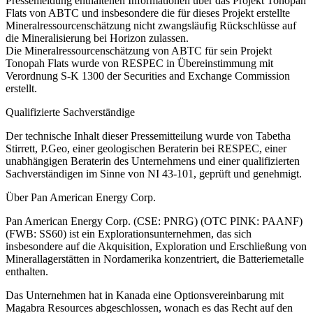
Pressemeldung enthaltenen Informationen über das Projekt Tonopah
Flats von ABTC und insbesondere die für dieses Projekt erstellte
Mineralressourcenschätzung nicht zwangsläufig Rückschlüsse auf
die Mineralisierung bei Horizon zulassen.
Die Mineralressourcenschätzung von ABTC für sein Projekt
Tonopah Flats wurde von RESPEC in Übereinstimmung mit
Verordnung S-K 1300 der Securities and Exchange Commission
erstellt.
Qualifizierte Sachverständige
Der technische Inhalt dieser Pressemitteilung wurde von Tabetha
Stirrett, P.Geo, einer geologischen Beraterin bei RESPEC, einer
unabhängigen Beraterin des Unternehmens und einer qualifizierten
Sachverständigen im Sinne von NI 43-101, geprüft und genehmigt.
Über Pan American Energy Corp.
Pan American Energy Corp. (CSE: PNRG) (OTC PINK: PAANF)
(FWB: SS60) ist ein Explorationsunternehmen, das sich
insbesondere auf die Akquisition, Exploration und Erschließung von
Minerallagerstätten in Nordamerika konzentriert, die Batteriemetalle
enthalten.
Das Unternehmen hat in Kanada eine Optionsvereinbarung mit
Magabra Resources abgeschlossen, wonach es das Recht auf den