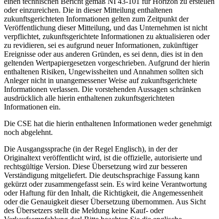
einen technischen Bericht gemäß NI 43-101 für Horizon zu erstellen
oder einzureichen. Die in dieser Mitteilung enthaltenen
zukunftsgerichteten Informationen gelten zum Zeitpunkt der
Veröffentlichung dieser Mitteilung, und das Unternehmen ist nicht
verpflichtet, zukunftsgerichtete Informationen zu aktualisieren oder
zu revidieren, sei es aufgrund neuer Informationen, zukünftiger
Ereignisse oder aus anderen Gründen, es sei denn, dies ist in den
geltenden Wertpapiergesetzen vorgeschrieben. Aufgrund der hierin
enthaltenen Risiken, Ungewissheiten und Annahmen sollten sich
Anleger nicht in unangemessener Weise auf zukunftsgerichtete
Informationen verlassen. Die vorstehenden Aussagen schränken
ausdrücklich alle hierin enthaltenen zukunftsgerichteten
Informationen ein.
Die CSE hat die hierin enthaltenen Informationen weder genehmigt
noch abgelehnt.
Die Ausgangssprache (in der Regel Englisch), in der der
Originaltext veröffentlicht wird, ist die offizielle, autorisierte und
rechtsgültige Version. Diese Übersetzung wird zur besseren
Verständigung mitgeliefert. Die deutschsprachige Fassung kann
gekürzt oder zusammengefasst sein. Es wird keine Verantwortung
oder Haftung für den Inhalt, die Richtigkeit, die Angemessenheit
oder die Genauigkeit dieser Übersetzung übernommen. Aus Sicht
des Übersetzers stellt die Meldung keine Kauf- oder