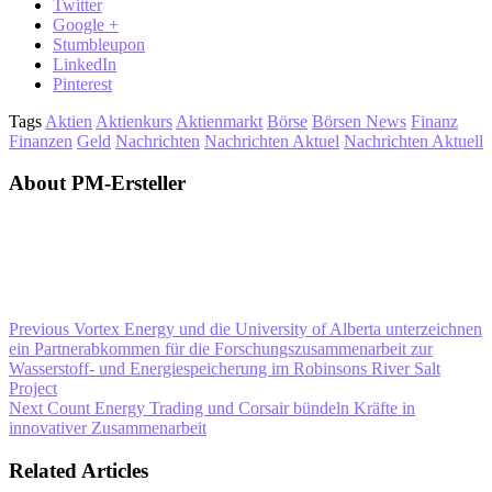
Twitter
Google +
Stumbleupon
LinkedIn
Pinterest
Tags
Aktien
Aktienkurs
Aktienmarkt
Börse
Börsen News
Finanz
Finanzen
Geld
Nachrichten
Nachrichten Aktuel
Nachrichten Aktuell
About PM-Ersteller
Previous
Vortex Energy und die University of Alberta unterzeichnen
ein Partnerabkommen für die Forschungszusammenarbeit zur
Wasserstoff- und Energiespeicherung im Robinsons River Salt
Project
Next
Count Energy Trading und Corsair bündeln Kräfte in
innovativer Zusammenarbeit
Related Articles