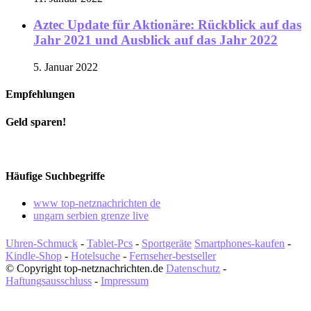
Aztec Update für Aktionäre: Rückblick auf das
Jahr 2021 und Ausblick auf das Jahr 2022
5. Januar 2022
Empfehlungen
Geld sparen!
Häufige Suchbegriffe
www top-netznachrichten de
ungarn serbien grenze live
Uhren-Schmuck
-
Tablet-Pcs
-
Sportgeräte
Smartphones-kaufen
-
Kindle-Shop
-
Hotelsuche
-
Fernseher-bestseller
© Copyright top-netznachrichten.de
Datenschutz
-
Haftungsausschluss
-
Impressum