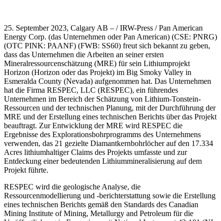
25. September 2023, Calgary AB – / IRW-Press / Pan American
Energy Corp. (das Unternehmen oder Pan American) (CSE: PNRG)
(OTC PINK: PAANF) (FWB: SS60) freut sich bekannt zu geben,
dass das Unternehmen die Arbeiten an seiner ersten
Mineralressourcenschätzung (MRE) für sein Lithiumprojekt
Horizon (Horizon oder das Projekt) im Big Smoky Valley in
Esmeralda County (Nevada) aufgenommen hat. Das Unternehmen
hat die Firma RESPEC, LLC (RESPEC), ein führendes
Unternehmen im Bereich der Schätzung von Lithium-Tonstein-
Ressourcen und der technischen Planung, mit der Durchführung der
MRE und der Erstellung eines technischen Berichts über das Projekt
beauftragt. Zur Entwicklung der MRE wird RESPEC die
Ergebnisse des Explorationsbohrprogramms des Unternehmens
verwenden, das 21 gezielte Diamantkernbohrlöcher auf den 17.334
Acres lithiumhaltiger Claims des Projekts umfasste und zur
Entdeckung einer bedeutenden Lithiummineralisierung auf dem
Projekt führte.
RESPEC wird die geologische Analyse, die
Ressourcenmodellierung und -berichterstattung sowie die Erstellung
eines technischen Berichts gemäß den Standards des Canadian
Mining Institute of Mining, Metallurgy and Petroleum für die