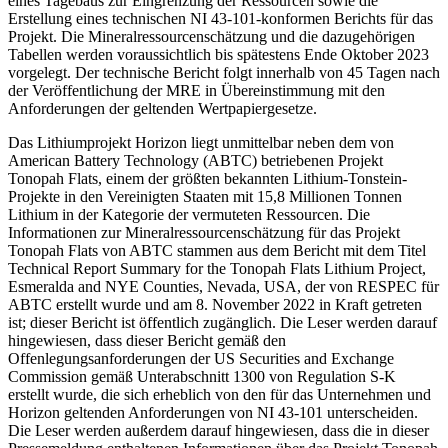
eines Tagebaus zur Eingrenzung der Ressourcen sowie die
Erstellung eines technischen NI 43-101-konformen Berichts für das
Projekt. Die Mineralressourcenschätzung und die dazugehörigen
Tabellen werden voraussichtlich bis spätestens Ende Oktober 2023
vorgelegt. Der technische Bericht folgt innerhalb von 45 Tagen nach
der Veröffentlichung der MRE in Übereinstimmung mit den
Anforderungen der geltenden Wertpapiergesetze.
Das Lithiumprojekt Horizon liegt unmittelbar neben dem von
American Battery Technology (ABTC) betriebenen Projekt
Tonopah Flats, einem der größten bekannten Lithium-Tonstein-
Projekte in den Vereinigten Staaten mit 15,8 Millionen Tonnen
Lithium in der Kategorie der vermuteten Ressourcen. Die
Informationen zur Mineralressourcenschätzung für das Projekt
Tonopah Flats von ABTC stammen aus dem Bericht mit dem Titel
Technical Report Summary for the Tonopah Flats Lithium Project,
Esmeralda and NYE Counties, Nevada, USA, der von RESPEC für
ABTC erstellt wurde und am 8. November 2022 in Kraft getreten
ist; dieser Bericht ist öffentlich zugänglich. Die Leser werden darauf
hingewiesen, dass dieser Bericht gemäß den
Offenlegungsanforderungen der US Securities and Exchange
Commission gemäß Unterabschnitt 1300 von Regulation S-K
erstellt wurde, die sich erheblich von den für das Unternehmen und
Horizon geltenden Anforderungen von NI 43-101 unterscheiden.
Die Leser werden außerdem darauf hingewiesen, dass die in dieser