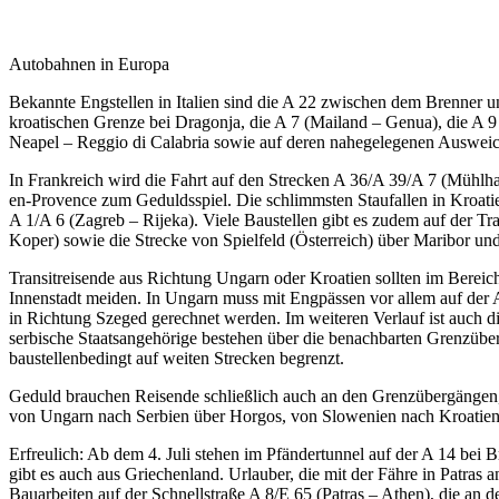
Autobahnen in Europa
Bekannte Engstellen in Italien sind die A 22 zwischen dem Brenner un
kroatischen Grenze bei Dragonja, die A 7 (Mailand – Genua), die A 9
Neapel – Reggio di Calabria sowie auf deren nahegelegenen Ausweic
In Frankreich wird die Fahrt auf den Strecken A 36/A 39/A 7 (Mühl
en-Provence zum Geduldsspiel. Die schlimmsten Staufallen in Kroatie
A 1/A 6 (Zagreb – Rijeka). Viele Baustellen gibt es zudem auf der T
Koper) sowie die Strecke von Spielfeld (Österreich) über Maribor und
Transitreisende aus Richtung Ungarn oder Kroatien sollten im Bereic
Innenstadt meiden. In Ungarn muss mit Engpässen vor allem auf der
in Richtung Szeged gerechnet werden. Im weiteren Verlauf ist auc
serbische Staatsangehörige bestehen über die benachbarten Grenzübe
baustellenbedingt auf weiten Strecken begrenzt.
Geduld brauchen Reisende schließlich auch an den Grenzübergängen, v
von Ungarn nach Serbien über Horgos, von Slowenien nach Kroatien 
Erfreulich: Ab dem 4. Juli stehen im Pfändertunnel auf der A 14 bei
gibt es auch aus Griechenland. Urlauber, die mit der Fähre in Patra
Bauarbeiten auf der Schnellstraße A 8/E 65 (Patras – Athen), die an 