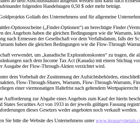
naten ab dem Abschlussdatum ausgeübt werden und kann nach Ermessen
ufeinander folgenden Handelstagen 0,50 $ oder mehr beträgt.
s Goldprojekts Goliath des Unternehmens und für allgemeine Unterne
ler-Optionsscheine („Finder-Optionen“) an berechtigte Finder (Vermi
n des Angebots haben die gleichen Bedingungen wie die Warrants, kö
g nach Ermessen der Gesellschaft vor dem Verfallsdatum, falls der S
arrants haben die gleichen Bedingungen wie die Flow-Through Warran
haft verwendet, um „kanadische Explorationskosten“ zu tragen, die 
schränkungen nach dem Income Tax Act (Kanada) mit einem Stichtag vo
er Ausgabe der Flow-Through-Aktien verzichtet wird.
nter dem Vorbehalt der Zustimmung der Aufsichtsbehörden, einschlie
maktien, Flow-Through-Shares, Warrants, Flow-Through-Warrants, Fi
egen einer viermonatigen Haltefrist nach geltendem Wertpapierrecht 
ne Aufforderung zur Abgabe eines Angebots zum Kauf der hierin beschri
tates Securities Act von 1933 in der jeweils gültigen Fassung registr
forderungen dieses Gesetzes weder angeboten noch verkauft werden.
en Sie bitte die Website des Unternehmens unter
www.treasurymetals.