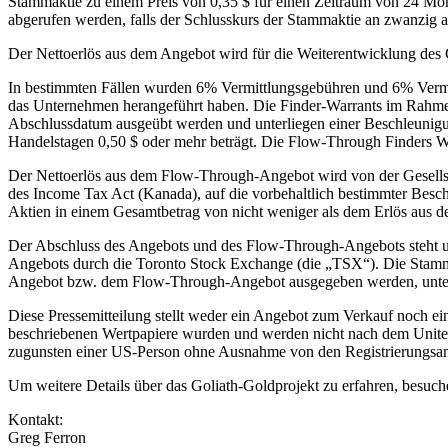
Stammaktie zu einem Preis von 0,35 $ für einen Zeitraum von 24 Mo
abgerufen werden, falls der Schlusskurs der Stammaktie an zwanzig a
Der Nettoerlös aus dem Angebot wird für die Weiterentwicklung de
In bestimmten Fällen wurden 6% Vermittlungsgebühren und 6% Vermitt
das Unternehmen herangeführt haben. Die Finder-Warrants im Rahme
Abschlussdatum ausgeübt werden und unterliegen einer Beschleunigun
Handelstagen 0,50 $ oder mehr beträgt. Die Flow-Through Finders W
Der Nettoerlös aus dem Flow-Through-Angebot wird von der Gesellsc
des Income Tax Act (Kanada), auf die vorbehaltlich bestimmter Be
Aktien in einem Gesamtbetrag von nicht weniger als dem Erlös aus d
Der Abschluss des Angebots und des Flow-Through-Angebots steht u
Angebots durch die Toronto Stock Exchange (die „TSX“). Die Stam
Angebot bzw. dem Flow-Through-Angebot ausgegeben werden, unterli
Diese Pressemitteilung stellt weder ein Angebot zum Verkauf noch ei
beschriebenen Wertpapiere wurden und werden nicht nach dem United S
zugunsten einer US-Person ohne Ausnahme von den Registrierungsan
Um weitere Details über das Goliath-Goldprojekt zu erfahren, besuch
Kontakt:
Greg Ferron