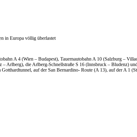
 in Europa völlig überlastet
tobahn A 4 (Wien – Budapest), Tauernautobahn A 10 (Salzburg – Villac
– Arlberg), die Arlberg-Schnellstraße S 16 (Innsbruck – Bludenz) und
Gotthardtunnel, auf der San Bernardino- Route (A 13), auf der A 1 (St