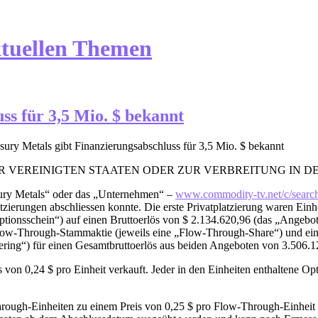
ktuellen Themen
ss für 3,5 Mio. $ bekannt
sury Metals gibt Finanzierungsabschluss für 3,5 Mio. $ bekannt
 VEREINIGTEN STAATEN ODER ZUR VERBREITUNG IN DE
ry Metals“ oder das „Unternehmen“ –
www.commodity-tv.net/c/sear
zierungen abschliessen konnte. Die erste Privatplatzierung waren Einhe
Optionsschein“) auf einen Bruttoerlös von $ 2.134.620,96 (das „Angeb
Flow-Through-Stammaktie (jeweils eine „Flow-Through-Share“) und ei
ering“) für einen Gesamtbruttoerlös aus beiden Angeboten von 3.506.
n 0,24 $ pro Einheit verkauft. Jeder in den Einheiten enthaltene Opti
h-Einheiten zu einem Preis von 0,25 $ pro Flow-Through-Einheit ve