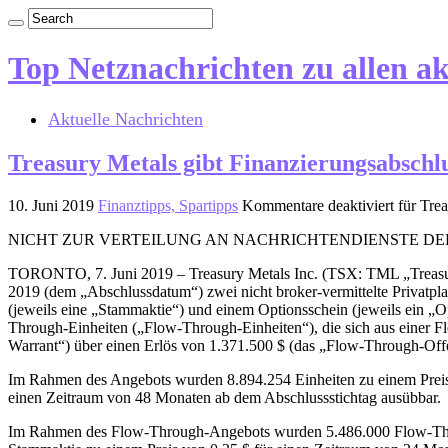
Top Netznachrichten zu allen a
Aktuelle Nachrichten
Treasury Metals gibt Finanzierungsabschlu
10. Juni 2019
Finanztipps, Spartipps
Kommentare deaktiviert
für Trea
NICHT ZUR VERTEILUNG AN NACHRICHTENDIENSTE DER
TORONTO, 7. Juni 2019 – Treasury Metals Inc. (TSX: TML „Treasu
2019 (dem „Abschlussdatum“) zwei nicht broker-vermittelte Privatplat
(jeweils eine „Stammaktie“) und einem Optionsschein (jeweils ein „
Through-Einheiten („Flow-Through-Einheiten“), die sich aus einer 
Warrant“) über einen Erlös von 1.371.500 $ (das „Flow-Through-Off
Im Rahmen des Angebots wurden 8.894.254 Einheiten zu einem Preis vo
einen Zeitraum von 48 Monaten ab dem Abschlussstichtag ausübbar.
Im Rahmen des Flow-Through-Angebots wurden 5.486.000 Flow-Throug