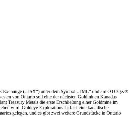
nto Stock Exchange („TSX“) unter dem Symbol „TML“ und am OTCQX®
esten von Ontario soll eine der nächsten Goldminen Kanadas
, plant Treasury Metals die erste Erschließung einer Goldmine im
ieben wird. Goldeye Explorations Ltd. ist eine kanadische
arios gelegen, und es gibt zwei weitere Grundstücke in Ontario