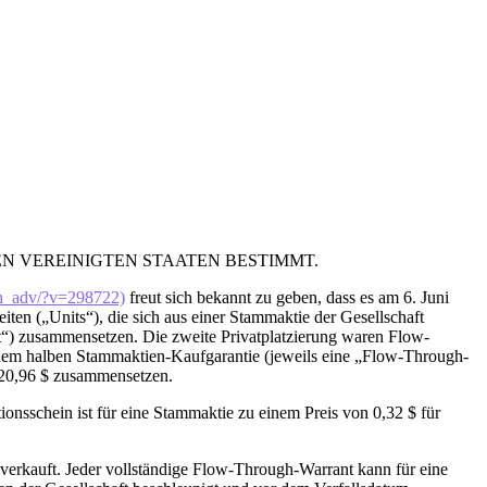
N VEREINIGTEN STAATEN BESTIMMT.
ch_adv/?v=298722)
freut sich bekannt zu geben, dass es am 6. Juni
iten („Units“), die sich aus einer Stammaktie der Gesellschaft
ot“) zusammensetzen. Die zweite Privatplatzierung waren Flow-
nem halben Stammaktien-Kaufgarantie (jeweils eine „Flow-Through-
120,96 $ zusammensetzen.
onsschein ist für eine Stammaktie zu einem Preis von 0,32 $ für
rkauft. Jeder vollständige Flow-Through-Warrant kann für eine