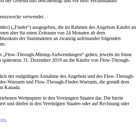
 der Gesellschaft beschleunigt und vor dem Verfallsdatum
hmenszwecke verwendet.
ttler) („Finder“) ausgegeben, die im Rahmen des Angebots Käufer an
nnen aber für einen Zeitraum von 24 Monaten ab dem
chlusskurs der Stammaktien an zwanzig aufeinander folgenden
ts.
als „Flow-Through-Mining-Aufwendungen“ gelten, jeweils im Sinne
n spätestens 31. Dezember 2019 an die Käufer von Flow-Through-
ßlich der endgültigen Annahme des Angebots und des Flow-Through-
nder-Warrants und Flow-Through-Finder-Warrants, die gemäß dem
in Kanada.
ebenen Wertpapiere in den Vereinigten Staaten dar. Die hierin
iert und dürfen in den Vereinigten Staaten oder auf Rechnung oder
com
.