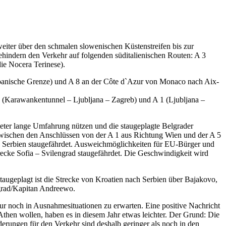
weiter über den schmalen slowenischen Küstenstreifen bis zur
ehindern den Verkehr auf folgenden süditalienischen Routen: A 3
ie Nocera Terinese).
spanische Grenze) und A 8 an der Côte d`Azur von Monaco nach Aix-
 2 (Karawankentunnel – Ljubljana – Zagreb) und A 1 (Ljubljana –
meter lange Umfahrung nützen und die staugeplagte Belgrader
wischen den Anschlüssen von der A 1 aus Richtung Wien und der A 5
 Serbien staugefährdet. Ausweichmöglichkeiten für EU-Bürger und
ecke Sofia – Svilengrad staugefährdet. Die Geschwindigkeit wird
augeplagt ist die Strecke von Kroatien nach Serbien über Bajakovo,
ngrad/Kapitan Andreewo.
nur noch in Ausnahmesituationen zu erwarten. Eine positive Nachricht
Athen wollen, haben es in diesem Jahr etwas leichter. Der Grund: Die
derungen für den Verkehr sind deshalb geringer als noch in den