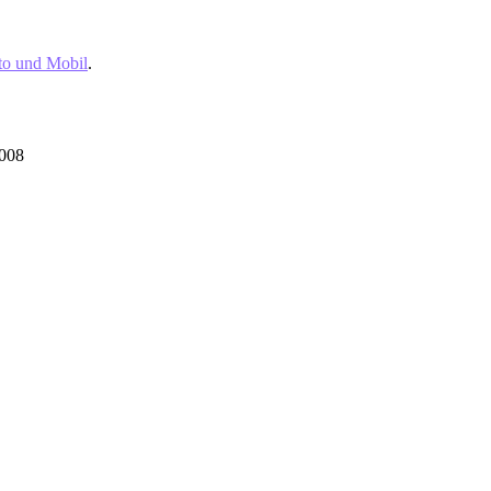
o und Mobil
.
2008