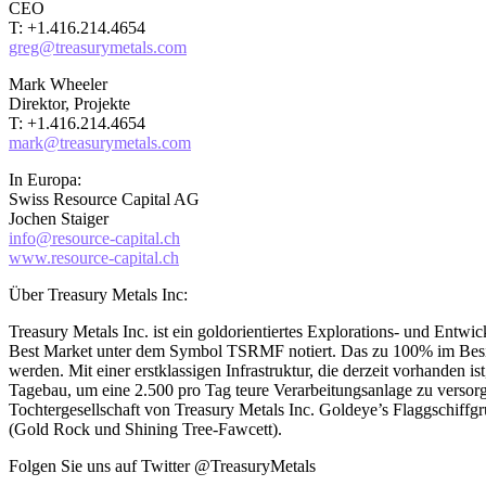
CEO
T: +1.416.214.4654
greg@treasurymetals.com
Mark Wheeler
Direktor, Projekte
T: +1.416.214.4654
mark@treasurymetals.com
In Europa:
Swiss Resource Capital AG
Jochen Staiger
info@resource-capital.ch
www.resource-capital.ch
Über Treasury Metals Inc:
Treasury Metals Inc. ist ein goldorientiertes Explorations- und 
Best Market unter dem Symbol TSRMF notiert. Das zu 100% im Besitz
werden. Mit einer erstklassigen Infrastruktur, die derzeit vorhanden i
Tagebau, um eine 2.500 pro Tag teure Verarbeitungsanlage zu versorge
Tochtergesellschaft von Treasury Metals Inc. Goldeye’s Flaggschiffg
(Gold Rock und Shining Tree-Fawcett).
Folgen Sie uns auf Twitter @TreasuryMetals