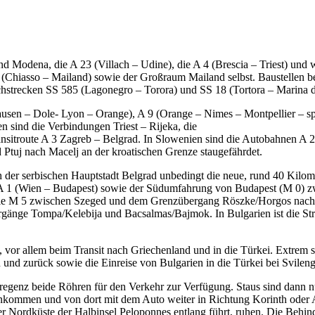
d Modena, die A 23 (Villach – Udine), die A 4 (Brescia – Triest) und 
 (Chiasso – Mailand) sowie der Großraum Mailand selbst. Baustellen b
hstrecken SS 585 (Lagonegro – Torora) und SS 18 (Tortora – Marina d
hausen – Dole- Lyon – Orange), A 9 (Orange – Nimes – Montpellier – 
n sind die Verbindungen Triest – Rijeka, die
ransitroute A 3 Zagreb – Belgrad. In Slowenien sind die Autobahnen A
 Ptuj nach Macelj an der kroatischen Grenze staugefährdet.
h der serbischen Hauptstadt Belgrad unbedingt die neue, rund 40 Kilo
 A 1 (Wien – Budapest) sowie der Südumfahrung von Budapest (M 0) z
h die M 5 zwischen Szeged und dem Grenzübergang Röszke/Horgos nach
rgänge Tompa/Kelebija und Bacsalmas/Bajmok. In Bulgarien ist die Str
or allem beim Transit nach Griechenland und in die Türkei. Extrem st
und zurück sowie die Einreise von Bulgarien in die Türkei bei Svile
 Bregenz beide Röhren für den Verkehr zur Verfügung. Staus sind dann 
s ankommen und von dort mit dem Auto weiter in Richtung Korinth oder 
der Nordküste der Halbinsel Peloponnes entlang führt, ruhen. Die Behin