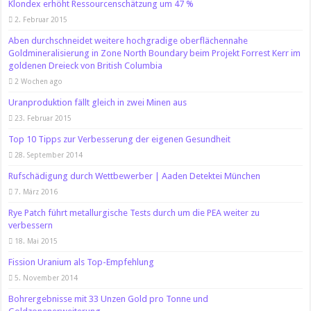
Klondex erhöht Ressourcenschätzung um 47 %
2. Februar 2015
Aben durchschneidet weitere hochgradige oberflächennahe
Goldmineralisierung in Zone North Boundary beim Projekt Forrest Kerr im
goldenen Dreieck von British Columbia
2 Wochen ago
Uranproduktion fällt gleich in zwei Minen aus
23. Februar 2015
Top 10 Tipps zur Verbesserung der eigenen Gesundheit
28. September 2014
Rufschädigung durch Wettbewerber | Aaden Detektei München
7. März 2016
Rye Patch führt metallurgische Tests durch um die PEA weiter zu
verbessern
18. Mai 2015
Fission Uranium als Top-Empfehlung
5. November 2014
Bohrergebnisse mit 33 Unzen Gold pro Tonne und