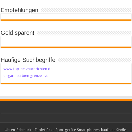
Empfehlungen
Geld sparen!
Häufige Suchbegriffe
www top-netznachrichten de
ungarn serbien grenze live
Uhren-Schmuck
-
Tablet-Pcs
-
Sportgeräte
Smartphones-kaufen
-
Kindle-