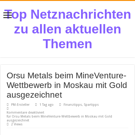
Top Netznachrichten
zu allen aktuellen
Themen
Orsu Metals beim MineVenture-
Wettbewerb in Moskau mit Gold
ausgezeichnet
PM-Ersteller
1 Tag ago
Finanztipps, Spartipps
Kommentare deaktiviert
für Orsu Metals beim MineVenture-Wettbewerb in Moskau mit Gold
ausgezeichnet
2 Views