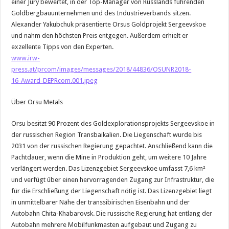
einer Jury bewertet, in der Top-Manager von Russlands führenden
Goldbergbauunternehmen und des Industrieverbands sitzen.
Alexander Yakubchuk präsentierte Orsus Goldprojekt Sergeevskoe
und nahm den höchsten Preis entgegen. Außerdem erhielt er
exzellente Tipps von den Experten.
www.irw-
press.at/prcom/images/messages/2018/44836/OSUNR2018-
16_Award-DEPRcom.001.jpeg
Über Orsu Metals
Orsu besitzt 90 Prozent des Goldexplorationsprojekts Sergeevskoe in
der russischen Region Transbaikalien. Die Liegenschaft wurde bis
2031 von der russischen Regierung gepachtet. Anschließend kann die
Pachtdauer, wenn die Mine in Produktion geht, um weitere 10 Jahre
verlängert werden. Das Lizenzgebiet Sergeevskoe umfasst 7,6 km²
und verfügt über einen hervorragenden Zugang zur Infrastruktur, die
für die Erschließung der Liegenschaft nötig ist. Das Lizenzgebiet liegt
in unmittelbarer Nähe der transsibirischen Eisenbahn und der
Autobahn Chita-Khabarovsk. Die russische Regierung hat entlang der
Autobahn mehrere Mobilfunkmasten aufgebaut und Zugang zu