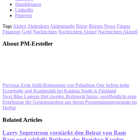
Stumbleupon
LinkedIn
Pinterest
Tags
Aktien
Aktienkurs
Aktienmarkt
Börse
Börsen News
Finanz
Finanzen
Geld
Nachrichten
Nachrichten Aktuel
Nachrichten Aktuell
About PM-Ersteller
Previous
Erste Infill-Bohrungen von Palladium One liefern hohe
Erzgehalte und Kontinuität bei Kaukua South in Finnland
Next
Blue Lagoon fügt zweites Bohrgerät hinzu; veröffentlicht erste
Ergebnisse der Gesteinsproben aus ihrem Prospektionsprogramm im
Herbst
Related Articles
Larry Segerstrom verstärkt den Beirat von Bam
Bam und schließt Prüfung des Porphyr-Kupfer-