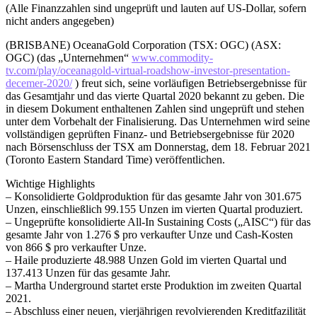
(Alle Finanzzahlen sind ungeprüft und lauten auf US-Dollar, sofern
nicht anders angegeben)
(BRISBANE) OceanaGold Corporation (TSX: OGC) (ASX:
OGC) (das „Unternehmen“
www.commodity-
tv.com/play/oceanagold-virtual-roadshow-investor-presentation-
decemer-2020/
) freut sich, seine vorläufigen Betriebsergebnisse für
das Gesamtjahr und das vierte Quartal 2020 bekannt zu geben. Die
in diesem Dokument enthaltenen Zahlen sind ungeprüft und stehen
unter dem Vorbehalt der Finalisierung. Das Unternehmen wird seine
vollständigen geprüften Finanz- und Betriebsergebnisse für 2020
nach Börsenschluss der TSX am Donnerstag, dem 18. Februar 2021
(Toronto Eastern Standard Time) veröffentlichen.
Wichtige Highlights
– Konsolidierte Goldproduktion für das gesamte Jahr von 301.675
Unzen, einschließlich 99.155 Unzen im vierten Quartal produziert.
– Ungeprüfte konsolidierte All-In Sustaining Costs („AISC“) für das
gesamte Jahr von 1.276 $ pro verkaufter Unze und Cash-Kosten
von 866 $ pro verkaufter Unze.
– Haile produzierte 48.988 Unzen Gold im vierten Quartal und
137.413 Unzen für das gesamte Jahr.
– Martha Underground startet erste Produktion im zweiten Quartal
2021.
– Abschluss einer neuen, vierjährigen revolvierenden Kreditfazilität