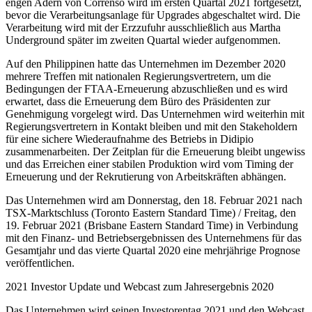
engen Adern von Correnso wird im ersten Quartal 2021 fortgesetzt,
bevor die Verarbeitungsanlage für Upgrades abgeschaltet wird. Die
Verarbeitung wird mit der Erzzufuhr ausschließlich aus Martha
Underground später im zweiten Quartal wieder aufgenommen.
Auf den Philippinen hatte das Unternehmen im Dezember 2020
mehrere Treffen mit nationalen Regierungsvertretern, um die
Bedingungen der FTAA-Erneuerung abzuschließen und es wird
erwartet, dass die Erneuerung dem Büro des Präsidenten zur
Genehmigung vorgelegt wird. Das Unternehmen wird weiterhin mit
Regierungsvertretern in Kontakt bleiben und mit den Stakeholdern
für eine sichere Wiederaufnahme des Betriebs in Didipio
zusammenarbeiten. Der Zeitplan für die Erneuerung bleibt ungewiss
und das Erreichen einer stabilen Produktion wird vom Timing der
Erneuerung und der Rekrutierung von Arbeitskräften abhängen.
Das Unternehmen wird am Donnerstag, den 18. Februar 2021 nach
TSX-Marktschluss (Toronto Eastern Standard Time) / Freitag, den
19. Februar 2021 (Brisbane Eastern Standard Time) in Verbindung
mit den Finanz- und Betriebsergebnissen des Unternehmens für das
Gesamtjahr und das vierte Quartal 2020 eine mehrjährige Prognose
veröffentlichen.
2021 Investor Update und Webcast zum Jahresergebnis 2020
Das Unternehmen wird seinen Investorentag 2021 und den Webcast