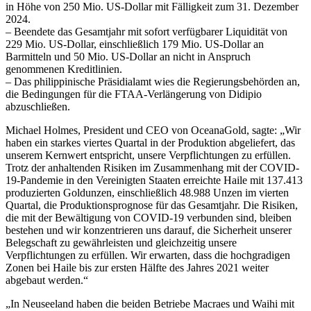
in Höhe von 250 Mio. US-Dollar mit Fälligkeit zum 31. Dezember
2024.
– Beendete das Gesamtjahr mit sofort verfügbarer Liquidität von
229 Mio. US-Dollar, einschließlich 179 Mio. US-Dollar an
Barmitteln und 50 Mio. US-Dollar an nicht in Anspruch
genommenen Kreditlinien.
– Das philippinische Präsidialamt wies die Regierungsbehörden an,
die Bedingungen für die FTAA-Verlängerung von Didipio
abzuschließen.
Michael Holmes, President und CEO von OceanaGold, sagte: „Wir
haben ein starkes viertes Quartal in der Produktion abgeliefert, das
unserem Kernwert entspricht, unsere Verpflichtungen zu erfüllen.
Trotz der anhaltenden Risiken im Zusammenhang mit der COVID-
19-Pandemie in den Vereinigten Staaten erreichte Haile mit 137.413
produzierten Goldunzen, einschließlich 48.988 Unzen im vierten
Quartal, die Produktionsprognose für das Gesamtjahr. Die Risiken,
die mit der Bewältigung von COVID-19 verbunden sind, bleiben
bestehen und wir konzentrieren uns darauf, die Sicherheit unserer
Belegschaft zu gewährleisten und gleichzeitig unsere
Verpflichtungen zu erfüllen. Wir erwarten, dass die hochgradigen
Zonen bei Haile bis zur ersten Hälfte des Jahres 2021 weiter
abgebaut werden.“
„In Neuseeland haben die beiden Betriebe Macraes und Waihi mit