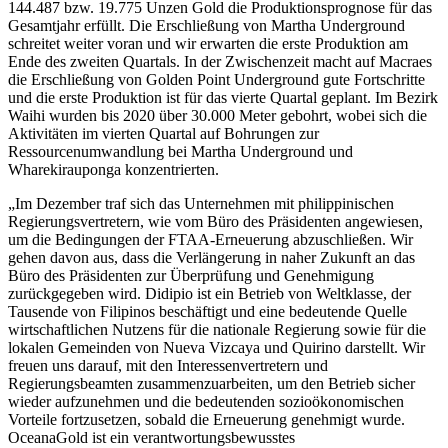
144.487 bzw. 19.775 Unzen Gold die Produktionsprognose für das
Gesamtjahr erfüllt. Die Erschließung von Martha Underground
schreitet weiter voran und wir erwarten die erste Produktion am
Ende des zweiten Quartals. In der Zwischenzeit macht auf Macraes
die Erschließung von Golden Point Underground gute Fortschritte
und die erste Produktion ist für das vierte Quartal geplant. Im Bezirk
Waihi wurden bis 2020 über 30.000 Meter gebohrt, wobei sich die
Aktivitäten im vierten Quartal auf Bohrungen zur
Ressourcenumwandlung bei Martha Underground und
Wharekirauponga konzentrierten.
„Im Dezember traf sich das Unternehmen mit philippinischen
Regierungsvertretern, wie vom Büro des Präsidenten angewiesen,
um die Bedingungen der FTAA-Erneuerung abzuschließen. Wir
gehen davon aus, dass die Verlängerung in naher Zukunft an das
Büro des Präsidenten zur Überprüfung und Genehmigung
zurückgegeben wird. Didipio ist ein Betrieb von Weltklasse, der
Tausende von Filipinos beschäftigt und eine bedeutende Quelle
wirtschaftlichen Nutzens für die nationale Regierung sowie für die
lokalen Gemeinden von Nueva Vizcaya und Quirino darstellt. Wir
freuen uns darauf, mit den Interessenvertretern und
Regierungsbeamten zusammenzuarbeiten, um den Betrieb sicher
wieder aufzunehmen und die bedeutenden sozioökonomischen
Vorteile fortzusetzen, sobald die Erneuerung genehmigt wurde.
OceanaGold ist ein verantwortungsbewusstes