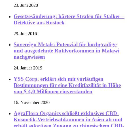
23. Juni 2020
Gesetzesänderung: härtere Strafen für Stalker –
Detektive aus Rostock
29. Juli 2016
Sovereign Metals: Potenzial für hochgradige
und ausgedehnte Rutilvorkommen in Malawi
nachgewiesen
24. Januar 2019
YSS Corp. erklärt sich mit vorläufigen
Bestimmungen für eine Kreditfazilität in Höhe
von $ 4,0 Millionen einverstanden
16. November 2020
AgraFlora Organics schließt exklusives CBD-
Kosmetik-Vertriebsabkommen in Asien ab und
erhält sofortigen Zugang zu chinesischem CBD-