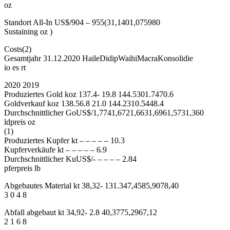
oz
Standort All-In US$/904 – 955(31,1401,075980
Sustaining oz )
Costs(2)
Gesamtjahr 31.12.2020 HaileDidipWaihiMacraKonsolidie
io es rt
2020 2019
Produziertes Gold koz 137.4- 19.8 144.5301.7470.6
Goldverkauf koz 138.56.8 21.0 144.2310.5448.4
Durchschnittlicher GoUS$/1,7741,6721,6631,6961,5731,360
ldpreis oz
(1)
Produziertes Kupfer kt – – – – – 10.3
Kupferverkäufe kt – – – – – 6.9
Durchschnittlicher KuUS$/- – – – – 2.84
pferpreis lb
Abgebautes Material kt 38,32- 131.347,4585,9078,40
3 0 4 8
Abfall abgebaut kt 34,92- 2.8 40,3775,2967,12
2 1 6 8