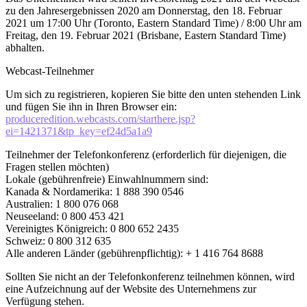
zu den Jahresergebnissen 2020 am Donnerstag, den 18. Februar
2021 um 17:00 Uhr (Toronto, Eastern Standard Time) / 8:00 Uhr am
Freitag, den 19. Februar 2021 (Brisbane, Eastern Standard Time)
abhalten.
Webcast-Teilnehmer
Um sich zu registrieren, kopieren Sie bitte den unten stehenden Link
und fügen Sie ihn in Ihren Browser ein:
produceredition.webcasts.com/starthere.jsp?
ei=1421371&tp_key=ef24d5a1a9
Teilnehmer der Telefonkonferenz (erforderlich für diejenigen, die
Fragen stellen möchten)
Lokale (gebührenfreie) Einwahlnummern sind:
Kanada & Nordamerika: 1 888 390 0546
Australien: 1 800 076 068
Neuseeland: 0 800 453 421
Vereinigtes Königreich: 0 800 652 2435
Schweiz: 0 800 312 635
Alle anderen Länder (gebührenpflichtig): + 1 416 764 8688
Sollten Sie nicht an der Telefonkonferenz teilnehmen können, wird
eine Aufzeichnung auf der Website des Unternehmens zur
Verfügung stehen.