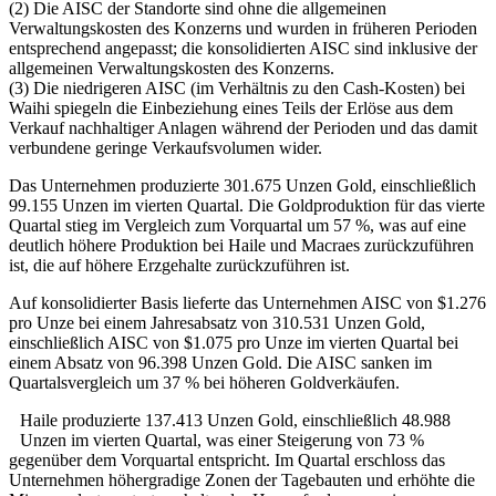
(2) Die AISC der Standorte sind ohne die allgemeinen
Verwaltungskosten des Konzerns und wurden in früheren Perioden
entsprechend angepasst; die konsolidierten AISC sind inklusive der
allgemeinen Verwaltungskosten des Konzerns.
(3) Die niedrigeren AISC (im Verhältnis zu den Cash-Kosten) bei
Waihi spiegeln die Einbeziehung eines Teils der Erlöse aus dem
Verkauf nachhaltiger Anlagen während der Perioden und das damit
verbundene geringe Verkaufsvolumen wider.
Das Unternehmen produzierte 301.675 Unzen Gold, einschließlich
99.155 Unzen im vierten Quartal. Die Goldproduktion für das vierte
Quartal stieg im Vergleich zum Vorquartal um 57 %, was auf eine
deutlich höhere Produktion bei Haile und Macraes zurückzuführen
ist, die auf höhere Erzgehalte zurückzuführen ist.
Auf konsolidierter Basis lieferte das Unternehmen AISC von $1.276
pro Unze bei einem Jahresabsatz von 310.531 Unzen Gold,
einschließlich AISC von $1.075 pro Unze im vierten Quartal bei
einem Absatz von 96.398 Unzen Gold. Die AISC sanken im
Quartalsvergleich um 37 % bei höheren Goldverkäufen.
Haile produzierte 137.413 Unzen Gold, einschließlich 48.988
Unzen im vierten Quartal, was einer Steigerung von 73 %
gegenüber dem Vorquartal entspricht. Im Quartal erschloss das
Unternehmen höhergradige Zonen der Tagebauten und erhöhte die