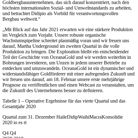
Goldbergbauunternehmen, das sich darauf konzentriert, nach den
höchsten internationalen Sozial- und Umweltstandards zu arbeiten,
und betrachtet Didipio als Vorbild für verantwortungsvollen
Bergbau weltweit.“
„Mit Blick auf das Jahr 2021 erwarten wir eine stärkere Produktion
im Vergleich zum Vorjahr. Unsere robuste organische
Wachstumspipeline schreitet planmäßig voran und wir freuen uns
darauf, Martha Underground im zweiten Quartal in die volle
Produktion zu bringen. Die Exploration bleibt ein entscheidender
Teil der Geschichte von OceanaGold und wir werden weiterhin in
Bohrungen investieren, um Unzen in jedem unserer Betriebe zu
entdecken und umzuwandeln. OceanaGold ist ein dynamischer und
widerstandsfähiger Goldförderer mit einer aufregenden Zukunft und
wir freuen uns darauf, am 18. Februar unsere erste mehrjährige
Prognose zu veröffentlichen und einen Webcast zu veranstalten, um
die Zukunft des Unternehmens besser zu definieren.
Tabelle 1 – Operative Ergebnisse für das vierte Quartal und das
Gesamtjahr 2020
Quartal zum 31. Dezember HaileDidipWaihiMacraKonsolidie
2020 io es rt
Q4 Q4