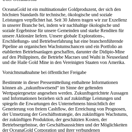
OceanaGold ist ein multinationaler Goldproduzent, der sich den
höchsten Standards für technische, ökologische und soziale
Leistungen verpflichtet hat. Seit 30 Jahren tragen wir zur Exzellenz
in unserer Branche bei, indem wir nachhaltige ökologische und
soziale Ergebnisse für unsere Gemeinden und starke Renditen für
unsere Aktionäre liefern. Unsere globale Explorations-,
Erschließungs- und Betriebserfahrung hat eine branchenführende
Pipeline an organischen Wachstumschancen und ein Portfolio an
etablierten Betriebsanlagen geschaffen, darunter die Didipio-Mine
auf den Philippinen, die Betriebe Macraes und Waihi in Neuseeland
und die Haile Gold Mine in den Vereinigten Staaten von Amerika.
Vorsichtsmaßnahme bei öffentlicher Freigabe
Bestimmte in dieser Pressemitteilung enthaltene Informationen
können als „zukunftsweisend“ im Sinne der geltenden
Wertpapiergesetze angesehen werden. Zukunftsgerichtete Aussagen
und Informationen beziehen sich auf zukünftige Leistungen und
spiegeln die Erwartungen des Unternehmens hinsichtlich der
Generierung von freiem Cashflow, der Erreichung von Prognosen,
der Umsetzung der Geschäftsstrategie, des zukünftigen Wachstums,
der zukünftigen Produktion, der geschätzten Kosten, der
Betriebsergebnisse, der Geschäftsaussichten und der Möglichkeiten
der OceanaGold Corporation und ihrer verbundenen