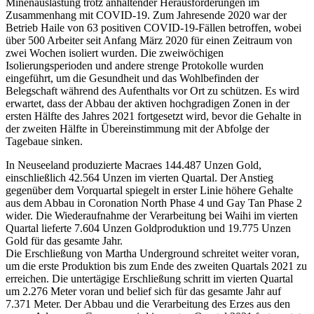
Minenauslastung trotz anhaltender Herausforderungen im
Zusammenhang mit COVID-19. Zum Jahresende 2020 war der
Betrieb Haile von 63 positiven COVID-19-Fällen betroffen, wobei
über 500 Arbeiter seit Anfang März 2020 für einen Zeitraum von
zwei Wochen isoliert wurden. Die zweiwöchigen
Isolierungsperioden und andere strenge Protokolle wurden
eingeführt, um die Gesundheit und das Wohlbefinden der
Belegschaft während des Aufenthalts vor Ort zu schützen. Es wird
erwartet, dass der Abbau der aktiven hochgradigen Zonen in der
ersten Hälfte des Jahres 2021 fortgesetzt wird, bevor die Gehalte in
der zweiten Hälfte in Übereinstimmung mit der Abfolge der
Tagebaue sinken.
In Neuseeland produzierte Macraes 144.487 Unzen Gold,
einschließlich 42.564 Unzen im vierten Quartal. Der Anstieg
gegenüber dem Vorquartal spiegelt in erster Linie höhere Gehalte
aus dem Abbau in Coronation North Phase 4 und Gay Tan Phase 2
wider. Die Wiederaufnahme der Verarbeitung bei Waihi im vierten
Quartal lieferte 7.604 Unzen Goldproduktion und 19.775 Unzen
Gold für das gesamte Jahr.
Die Erschließung von Martha Underground schreitet weiter voran,
um die erste Produktion bis zum Ende des zweiten Quartals 2021 zu
erreichen. Die untertägige Erschließung schritt im vierten Quartal
um 2.276 Meter voran und belief sich für das gesamte Jahr auf
7.371 Meter. Der Abbau und die Verarbeitung des Erzes aus den