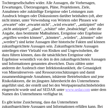
Tochtergesellschaften wider. Alle Aussagen, die Vorhersagen,
Erwartungen, Überzeugungen, Pläne, Projektionen, Ziele,
Annahmen oder zukünftige Ereignisse oder Leistungen zum
Ausdruck bringen oder Diskussionen darüber beinhalten (oft, aber
nicht immer, unter Verwendung von Wörtern oder Phrasen wie
„erwartet“ oder „erwartet nicht“, „wird erwartet“, „antizipiert“ oder
„nicht antizipiert“, „plant“, „schätzt“ oder „beabsichtigt“, oder die
Angabe, dass bestimmte Maßnahmen, Ereignisse oder Ergebnisse
„ergriffen werden können“, „könnten“, „würden“, „könnten“ oder
„werden“) sind keine Aussagen über historische Fakten und können
zukunftsgerichtete Aussagen sein. Zukunftsgerichtete Aussagen
unterliegen einer Vielzahl von Risiken und Ungewissheiten, die
dazu führen können, dass die tatsächlichen Ereignisse oder
Ergebnisse wesentlich von den in den zukunftsgerichteten Aussagen
und Informationen genannten abweichen. Dazu zählen unter
anderem der Ausbruch einer Infektionskrankheit, die Genauigkeit
von Mineralreserven- und Ressourcenschätzungen und damit
zusammenhängende Annahmen, inhärente Betriebsrisiken und jene
Risikofaktoren, die im jüngsten Jahresbericht des Unternehmens
angeführt sind, der erstellt und bei den Wertpapieraufsichtsbehörden
eingereicht wurde und auf SEDAR unter
www.sedar.com
unter dem
Namen des Unternehmens verfügbar ist.
Es gibt keine Zusicherung, dass das Unternehmen
zukunftsgerichtete Aussagen und Informationen erfüllen kann. Bei