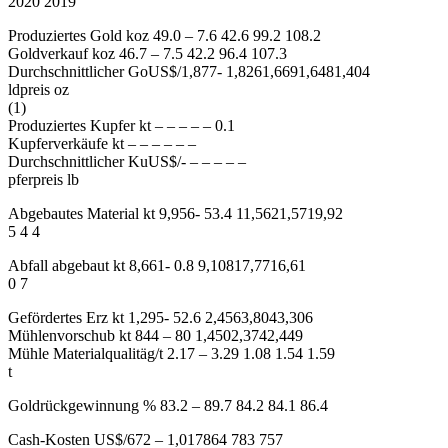
2020 2019
Produziertes Gold koz 49.0 – 7.6 42.6 99.2 108.2
Goldverkauf koz 46.7 – 7.5 42.2 96.4 107.3
Durchschnittlicher GoUS$/1,877- 1,8261,6691,6481,404
ldpreis oz
(1)
Produziertes Kupfer kt – – – – – 0.1
Kupferverkäufe kt – – – – – –
Durchschnittlicher KuUS$/- – – – – –
pferpreis lb
Abgebautes Material kt 9,956- 53.4 11,5621,5719,92
5 4 4
Abfall abgebaut kt 8,661- 0.8 9,10817,7716,61
0 7
Gefördertes Erz kt 1,295- 52.6 2,4563,8043,306
Mühlenvorschub kt 844 – 80 1,4502,3742,449
Mühle Materialqualitäg/t 2.17 – 3.29 1.08 1.54 1.59
t
Goldrückgewinnung % 83.2 – 89.7 84.2 84.1 86.4
Cash-Kosten US$/672 – 1,017864 783 757