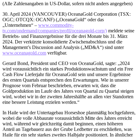
(Alle Zahlenangaben in US-Dollar, sofern nicht anders angegeben)
30. April 2024 (VANCOUVER) OceanaGold Corporation (TSX:
OGC; OTCQX: OCANF) („OceanaGold“ oder das
„Unternehmen“ –
www.commodity-
tv.com/ondemand/companies/profil/oceanagold-corp/)
meldete seine
Betriebs- und Finanzergebnisse für die drei Monate bis 31. März
2024. Der verkürzte konsolidierte Zwischenabschluss und die
Management’s Discussion and Analysis („MD&A“) sind unter
www.oceanagold.com
verfügbar.
Gerard Bond, President und CEO von OceanaGold, sagte: „2024
wird voraussichtlich ein starkes Produktionswachstum und ein Free
Cash Flow Lieferjahr für OceanaGold sein und unsere Ergebnisse
des ersten Quartals entsprechen den Erwartungen. Wie in unserer
Prognose vom Februar beschrieben, erwarten wir, dass die
Goldproduktion im Laufe des Jahres von Quartal zu Quartal steigen
wird, wobei wir in der zweiten Jahreshälfte an allen vier Standorten
eine bessere Leistung erzielen werden.“
In Haile wird der Untertagebau Horseshoe planmäßig hochgefahren,
wobei die volle Abbaurate voraussichtlich Mitte des Jahres erreicht
wird, während wir gleichzeitig damit beginnen, einen höheren
Anteil an Tagebauerz aus der Grube Ledbetter zu erschließen, was
Haile für ein sehr starkes zweites Halbjahr positioniert. In ähnlicher