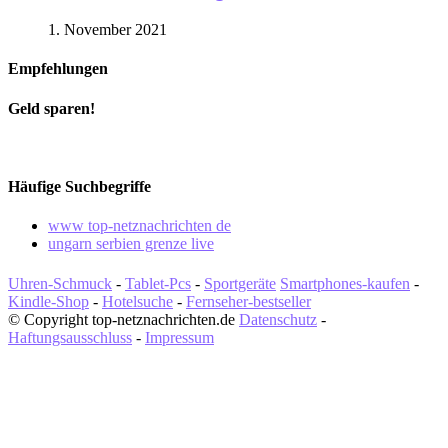
1. November 2021
Empfehlungen
Geld sparen!
Häufige Suchbegriffe
www top-netznachrichten de
ungarn serbien grenze live
Uhren-Schmuck
-
Tablet-Pcs
-
Sportgeräte
Smartphones-kaufen
-
Kindle-Shop
-
Hotelsuche
-
Fernseher-bestseller
© Copyright top-netznachrichten.de
Datenschutz
-
Haftungsausschluss
-
Impressum