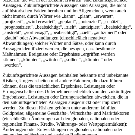
Aussagen. Zukunftsgerichtete Aussagen sind Aussagen, die nicht
auf historischen Fakten beruhen und im Allgemeinen, wenn auch
nicht immer, durch Wörter wie „kann“, „plant“, „erwartet“,
„projiziert“, „wird erwartet“, „geplant“, „potenziell“, „schätzt“,
„prognostiziert“, „beabsichtigt“, „zielt“, „antizipiert“, „beabsichtigt“,
„anstrebt“, „vorhersagt“, „beabsichtigt“, „zielt“, „antizipiert“ oder
„glaubt“ oder Abwandlungen (einschließlich negativer
Abwandlungen) solcher Wörter und Sätze, oder kann durch
Aussagen identifiziert werden, die besagen, dass bestimmte
Maßnahmen, Ereignisse oder Ergebnisse „ergriffen werden
können“, „könnten“, „würden“, „sollten“, „könnten“ oder
„werden“.
Zukunftsgerichtete Aussagen beinhalten bekannte und unbekannte
Risiken, Ungewissheiten und andere Faktoren, die dazu führen
können, dass die tatsächlichen Ergebnisse, Leistungen oder
Errungenschaften des Unternehmens erheblich von den zukünftigen
Ergebnissen, Leistungen oder Errungenschaften abweichen, die in
den zukunftsgerichteten Aussagen ausgedrückt oder impliziert
werden. Zu diesen Risiken gehören unter anderem: künftige
Goldpreise; allgemeine Geschäfts-, Wirtschafts- und Marktfaktoren
(einschließlich Änderungen auf den globalen, nationalen oder
regionalen Finanz-, Kredit-, Währungs- oder Wertpapiermärkten);
Änderungen oder Entwicklungen der globalen, nationalen oder
regionalen politischen und sozialen Bedingungen;