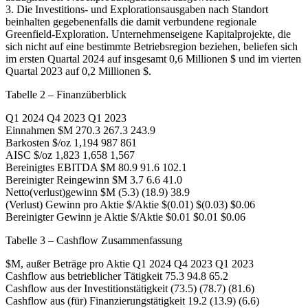
3. Die Investitions- und Explorationsausgaben nach Standort
beinhalten gegebenenfalls die damit verbundene regionale
Greenfield-Exploration. Unternehmenseigene Kapitalprojekte, die
sich nicht auf eine bestimmte Betriebsregion beziehen, beliefen sich
im ersten Quartal 2024 auf insgesamt 0,6 Millionen $ und im vierten
Quartal 2023 auf 0,2 Millionen $.
Tabelle 2 – Finanzüberblick
Q1 2024 Q4 2023 Q1 2023
Einnahmen $M 270.3 267.3 243.9
Barkosten $/oz 1,194 987 861
AISC $/oz 1,823 1,658 1,567
Bereinigtes EBITDA $M 80.9 91.6 102.1
Bereinigter Reingewinn $M 3.7 6.6 41.0
Netto(verlust)gewinn $M (5.3) (18.9) 38.9
(Verlust) Gewinn pro Aktie $/Aktie $(0.01) $(0.03) $0.06
Bereinigter Gewinn je Aktie $/Aktie $0.01 $0.01 $0.06
Tabelle 3 – Cashflow Zusammenfassung
$M, außer Beträge pro Aktie Q1 2024 Q4 2023 Q1 2023
Cashflow aus betrieblicher Tätigkeit 75.3 94.8 65.2
Cashflow aus der Investitionstätigkeit (73.5) (78.7) (81.6)
Cashflow aus (für) Finanzierungstätigkeit 19.2 (13.9) (6.6)