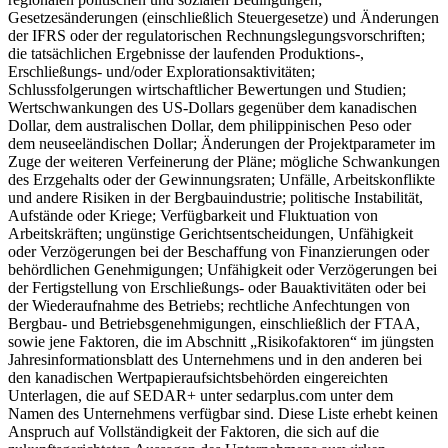
Gesetzesänderungen (einschließlich Steuergesetze) und Änderungen
der IFRS oder der regulatorischen Rechnungslegungsvorschriften;
die tatsächlichen Ergebnisse der laufenden Produktions-,
Erschließungs- und/oder Explorationsaktivitäten;
Schlussfolgerungen wirtschaftlicher Bewertungen und Studien;
Wertschwankungen des US-Dollars gegenüber dem kanadischen
Dollar, dem australischen Dollar, dem philippinischen Peso oder
dem neuseeländischen Dollar; Änderungen der Projektparameter im
Zuge der weiteren Verfeinerung der Pläne; mögliche Schwankungen
des Erzgehalts oder der Gewinnungsraten; Unfälle, Arbeitskonflikte
und andere Risiken in der Bergbauindustrie; politische Instabilität,
Aufstände oder Kriege; Verfügbarkeit und Fluktuation von
Arbeitskräften; ungünstige Gerichtsentscheidungen, Unfähigkeit
oder Verzögerungen bei der Beschaffung von Finanzierungen oder
behördlichen Genehmigungen; Unfähigkeit oder Verzögerungen bei
der Fertigstellung von Erschließungs- oder Bauaktivitäten oder bei
der Wiederaufnahme des Betriebs; rechtliche Anfechtungen von
Bergbau- und Betriebsgenehmigungen, einschließlich der FTAA,
sowie jene Faktoren, die im Abschnitt „Risikofaktoren“ im jüngsten
Jahresinformationsblatt des Unternehmens und in den anderen bei
den kanadischen Wertpapieraufsichtsbehörden eingereichten
Unterlagen, die auf SEDAR+ unter sedarplus.com unter dem
Namen des Unternehmens verfügbar sind. Diese Liste erhebt keinen
Anspruch auf Vollständigkeit der Faktoren, die sich auf die