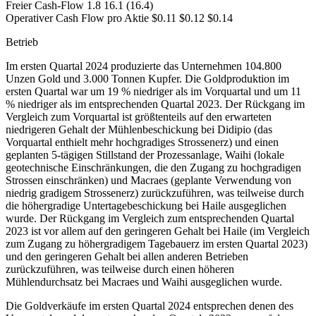
Freier Cash-Flow 1.8 16.1 (16.4)
Operativer Cash Flow pro Aktie $0.11 $0.12 $0.14
Betrieb
Im ersten Quartal 2024 produzierte das Unternehmen 104.800
Unzen Gold und 3.000 Tonnen Kupfer. Die Goldproduktion im
ersten Quartal war um 19 % niedriger als im Vorquartal und um 11
% niedriger als im entsprechenden Quartal 2023. Der Rückgang im
Vergleich zum Vorquartal ist größtenteils auf den erwarteten
niedrigeren Gehalt der Mühlenbeschickung bei Didipio (das
Vorquartal enthielt mehr hochgradiges Strossenerz) und einen
geplanten 5-tägigen Stillstand der Prozessanlage, Waihi (lokale
geotechnische Einschränkungen, die den Zugang zu hochgradigen
Strossen einschränken) und Macraes (geplante Verwendung von
niedrig gradigem Strossenerz) zurückzuführen, was teilweise durch
die höhergradige Untertagebeschickung bei Haile ausgeglichen
wurde. Der Rückgang im Vergleich zum entsprechenden Quartal
2023 ist vor allem auf den geringeren Gehalt bei Haile (im Vergleich
zum Zugang zu höhergradigem Tagebauerz im ersten Quartal 2023)
und den geringeren Gehalt bei allen anderen Betrieben
zurückzuführen, was teilweise durch einen höheren
Mühlendurchsatz bei Macraes und Waihi ausgeglichen wurde.
Die Goldverkäufe im ersten Quartal 2024 entsprechen denen des