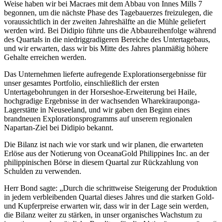
Weise haben wir bei Macraes mit dem Abbau von Innes Mills 7
begonnen, um die nächste Phase des Tagebauerzes freizulegen, die
voraussichtlich in der zweiten Jahreshälfte an die Mühle geliefert
werden wird. Bei Didipio führte uns die Abbaureihenfolge während
des Quartals in die niedriggradigeren Bereiche des Untertagebaus,
und wir erwarten, dass wir bis Mitte des Jahres planmäßig höhere
Gehalte erreichen werden.
Das Unternehmen lieferte aufregende Explorationsergebnisse für
unser gesamtes Portfolio, einschließlich der ersten
Untertagebohrungen in der Horseshoe-Erweiterung bei Haile,
hochgradige Ergebnisse in der wachsenden Wharekirauponga-
Lagerstätte in Neuseeland, und wir gaben den Beginn eines
brandneuen Explorationsprogramms auf unserem regionalen
Napartan-Ziel bei Didipio bekannt.
Die Bilanz ist nach wie vor stark und wir planen, die erwarteten
Erlöse aus der Notierung von OceanaGold Philippines Inc. an der
philippinischen Börse in diesem Quartal zur Rückzahlung von
Schulden zu verwenden.
Herr Bond sagte: „Durch die schrittweise Steigerung der Produktion
in jedem verbleibenden Quartal dieses Jahres und die starken Gold-
und Kupferpreise erwarten wir, dass wir in der Lage sein werden,
die Bilanz weiter zu stärken, in unser organisches Wachstum zu