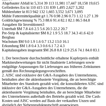
Abgebauter Abfall kt 5,314 39 113 11,981 17,447 18,158 19,615
Gefördertes Erz kt 110 415 131 839 1,495 2,627 3,202
Mühlenfutter kt 813 942 132 1,665 3,552 3,671 3,095
Mühle Futtermittelqualität g/t 1.76 0.98 2.96 0.73 1.12 1.27 1.39
Goldrückgewinnung % 75.3 88.6 91.4 82.1 82.1 86.5 84.8
Ausgaben für Investitionen3
Unterhalt $M 7.8 4.6 2.5 5.6 20.5 22.2 20.7
Pre-Strip & kapitalisierter $M 8.2 1.9 5.5 18.7 34.3 41.6 42.0
Bergbau
Wachstum $M 9.0 1.9 1.6 0.7 13.2 13.0 16.1
Erkundung $M 1.8 0.4 3.3 0.6 6.1 7.2 4.3
Kapitalausgaben insgesamt $M 26.8 8.8 12.9 25.6 74.1 84.0 83.1
1. Der berechnete durchschnittliche erhaltene Kupferpreis enthält
Marktneubewertungen für nicht finalisierte Lieferungen sowie
endgültige Anpassungen für Lieferungen aus früheren Zeiträumen
gemäß den Rechnungslegungsvorschriften.
2. AISC sind exklusive der G&A-Ausgaben des Unternehmens,
beinhalten aber die aktienbasierte Vergütung, die an berechtigte
Mitarbeiter des Standorts gezahlt wird, die konsolidierten AISC sind
inklusive der G&A-Ausgaben des Unternehmens, die die
aktienbasierte Vergütung beinhalten, die an berechtigte Mitarbeiter
des Unternehmens außerhalb des Betriebs gezahlt wird. Die Cash-
Kosten und AISC werden auf Basis der verkauften Unzen und
abzüglich der Nebenproduktgutschrift ausgewiesen.