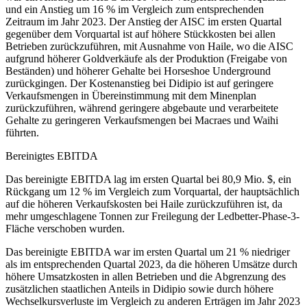
und ein Anstieg um 16 % im Vergleich zum entsprechenden
Zeitraum im Jahr 2023. Der Anstieg der AISC im ersten Quartal
gegenüber dem Vorquartal ist auf höhere Stückkosten bei allen
Betrieben zurückzuführen, mit Ausnahme von Haile, wo die AISC
aufgrund höherer Goldverkäufe als der Produktion (Freigabe von
Beständen) und höherer Gehalte bei Horseshoe Underground
zurückgingen. Der Kostenanstieg bei Didipio ist auf geringere
Verkaufsmengen in Übereinstimmung mit dem Minenplan
zurückzuführen, während geringere abgebaute und verarbeitete
Gehalte zu geringeren Verkaufsmengen bei Macraes und Waihi
führten.
Bereinigtes EBITDA
Das bereinigte EBITDA lag im ersten Quartal bei 80,9 Mio. $, ein
Rückgang um 12 % im Vergleich zum Vorquartal, der hauptsächlich
auf die höheren Verkaufskosten bei Haile zurückzuführen ist, da
mehr umgeschlagene Tonnen zur Freilegung der Ledbetter-Phase-3-
Fläche verschoben wurden.
Das bereinigte EBITDA war im ersten Quartal um 21 % niedriger
als im entsprechenden Quartal 2023, da die höheren Umsätze durch
höhere Umsatzkosten in allen Betrieben und die Abgrenzung des
zusätzlichen staatlichen Anteils in Didipio sowie durch höhere
Wechselkursverluste im Vergleich zu anderen Erträgen im Jahr 2023