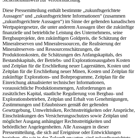
Diese Pressemitteilung enthält bestimmte „zukunftsgerichtete
Aussagen“ und „zukunftsgerichtete Informationen“ (zusammen
„zukunftsgerichtete Aussagen“) im Sinne der geltenden kanadischen
Wertpapiergesetze, die unter anderem Aussagen über die zukünftige
finanzielle und betriebliche Leistung des Unternehmens, seine
Bergbauprojekte, den zukünftigen Goldpreis, die Schätzung der
Mineralreserven und Mineralressourcen, die Realisierung der
Mineralreserven- und Ressourcenschätzungen, die
Produktionskosten, die Schätzungen des Anfangskapitals, des
Bestandskapitals, der Betriebs- und Explorationsausgaben Kosten
und Zeitplan für die Erschließung neuer Lagerstätten, Kosten und
Zeitplan für die Erschließung neuer Minen, Kosten und Zeitplan für
zukünftige Explorations- und Bohrprogramme, Zeitplan für die
Einreichung aktualisierter technischer Informationen,
voraussichtliche Produktionsmengen, Anforderungen an
zusätzliches Kapital, staatliche Regulierung von Bergbau- und
Explorationsbetrieben, Zeitplan und Erhalt von Genehmigungen,
Zustimmungen und Erlaubnissen gemäß der geltenden
Gesetzgebung, Umweltrisiken, Rechtsstreitigkeiten oder Ansprüche,
Einschränkungen des Versicherungsschutzes sowie Zeitplan und
möglicher Ausgang anhängiger Rechtsstreitigkeiten und
behördlicher Angelegenheiten. Alle Aussagen in dieser
Pressemitteilung, die sich auf Ereignisse oder Entwicklungen
beziehen, die wir in der Zukunft erwarten, sind zukunftsgerichtete