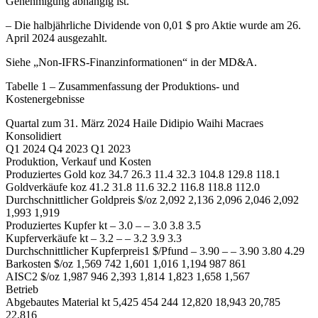
Genehmigung abhängig ist.
– Die halbjährliche Dividende von 0,01 $ pro Aktie wurde am 26.
April 2024 ausgezahlt.
Siehe „Non-IFRS-Finanzinformationen“ in der MD&A.
Tabelle 1 – Zusammenfassung der Produktions- und
Kostenergebnisse
Quartal zum 31. März 2024 Haile Didipio Waihi Macraes
Konsolidiert
Q1 2024 Q4 2023 Q1 2023
Produktion, Verkauf und Kosten
Produziertes Gold koz 34.7 26.3 11.4 32.3 104.8 129.8 118.1
Goldverkäufe koz 41.2 31.8 11.6 32.2 116.8 118.8 112.0
Durchschnittlicher Goldpreis $/oz 2,092 2,136 2,096 2,046 2,092
1,993 1,919
Produziertes Kupfer kt – 3.0 – – 3.0 3.8 3.5
Kupferverkäufe kt – 3.2 – – 3.2 3.9 3.3
Durchschnittlicher Kupferpreis1 $/Pfund – 3.90 – – 3.90 3.80 4.29
Barkosten $/oz 1,569 742 1,601 1,016 1,194 987 861
AISC2 $/oz 1,987 946 2,393 1,814 1,823 1,658 1,567
Betrieb
Abgebautes Material kt 5,425 454 244 12,820 18,943 20,785
22,816