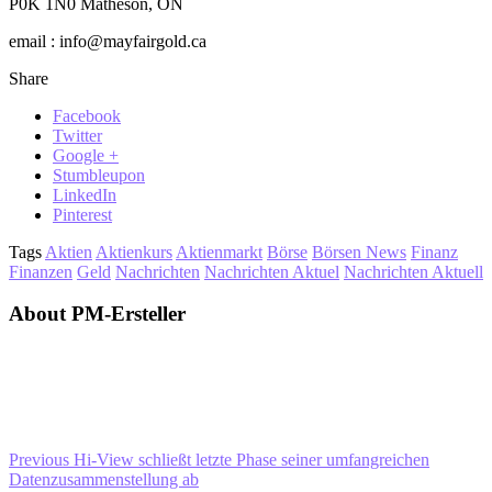
P0K 1N0 Matheson, ON
email : info@mayfairgold.ca
Share
Facebook
Twitter
Google +
Stumbleupon
LinkedIn
Pinterest
Tags
Aktien
Aktienkurs
Aktienmarkt
Börse
Börsen News
Finanz
Finanzen
Geld
Nachrichten
Nachrichten Aktuel
Nachrichten Aktuell
About PM-Ersteller
Previous
Hi-View schließt letzte Phase seiner umfangreichen
Datenzusammenstellung ab