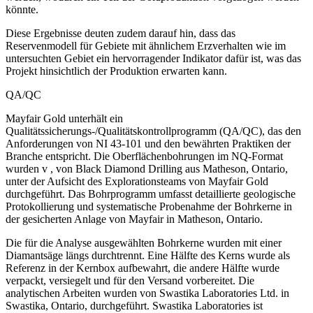
könnte.
Diese Ergebnisse deuten zudem darauf hin, dass das
Reservenmodell für Gebiete mit ähnlichem Erzverhalten wie im
untersuchten Gebiet ein hervorragender Indikator dafür ist, was das
Projekt hinsichtlich der Produktion erwarten kann.
QA/QC
Mayfair Gold unterhält ein
Qualitätssicherungs-/Qualitätskontrollprogramm (QA/QC), das den
Anforderungen von NI 43-101 und den bewährten Praktiken der
Branche entspricht. Die Oberflächenbohrungen im NQ-Format
wurden v , von Black Diamond Drilling aus Matheson, Ontario,
unter der Aufsicht des Explorationsteams von Mayfair Gold
durchgeführt. Das Bohrprogramm umfasst detaillierte geologische
Protokollierung und systematische Probenahme der Bohrkerne in
der gesicherten Anlage von Mayfair in Matheson, Ontario.
Die für die Analyse ausgewählten Bohrkerne wurden mit einer
Diamantsäge längs durchtrennt. Eine Hälfte des Kerns wurde als
Referenz in der Kernbox aufbewahrt, die andere Hälfte wurde
verpackt, versiegelt und für den Versand vorbereitet. Die
analytischen Arbeiten wurden von Swastika Laboratories Ltd. in
Swastika, Ontario, durchgeführt. Swastika Laboratories ist