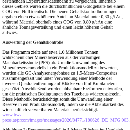
bestehenden Explorationsdatenbank zu vergleichen. Innerhalb
dieses Gebiets waren die durchschnittlichen Goldgehalte bei einem
COG von Null identisch. Die neuen Gehaltskontrollbohrungen
ergaben einen etwas höheren Anteil an Material unter 0,30 g/t Au,
während Material oberhalb eines COG von 0,80 g/t Au eine
ähnliche Tonnageverteilung und einen leicht höheren Gehalt
aufwies.
Auswertung der Gehaltskontrolle
Das Programm zielte auf etwa 1,0 Millionen Tonnen
wahrscheinlicher Mineralreserven aus der vorläufigen
Machbarkeitsstudie (PFS) ab. Um die Umwandlung des
Mineralreservenmodells in ein Produktionsmodell zu bewerten,
wurden alle GC-Analysenergebnisse zu 1,5-Meter-Composites
zusammengefasst und unter Verwendung einer Methode der
inversen Quadratentfernung auf Blöcke von fünf Kubikmetern
geschätzt. Anschließend wurden abbaubare Erzformen entworfen,
um die praktischen Bedingungen des Tagebaus widerzuspiegeln.
Diese Methodik berücksichtigt somit die Umwandlung einer
Reserve in ein Produktionsmodell, indem sie die Abbaubarkeit des
wirtschaftlich verwertbaren Materials berücksichtigt.
www.irw-
press.at/prcom/images/messages/2026/84771/180626_DE_MFG.003
Abbildung 3: Ressourcenmodell in 5-Meter-Blöcken im Vergleich