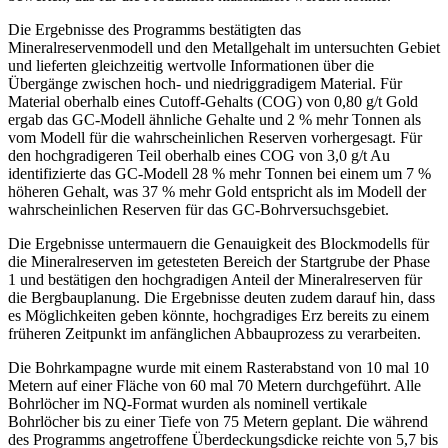
Die Ergebnisse des Programms bestätigten das
Mineralreservenmodell und den Metallgehalt im untersuchten Gebiet
und lieferten gleichzeitig wertvolle Informationen über die
Übergänge zwischen hoch- und niedriggradigem Material. Für
Material oberhalb eines Cutoff-Gehalts (COG) von 0,80 g/t Gold
ergab das GC-Modell ähnliche Gehalte und 2 % mehr Tonnen als
vom Modell für die wahrscheinlichen Reserven vorhergesagt. Für
den hochgradigeren Teil oberhalb eines COG von 3,0 g/t Au
identifizierte das GC-Modell 28 % mehr Tonnen bei einem um 7 %
höheren Gehalt, was 37 % mehr Gold entspricht als im Modell der
wahrscheinlichen Reserven für das GC-Bohrversuchsgebiet.
Die Ergebnisse untermauern die Genauigkeit des Blockmodells für
die Mineralreserven im getesteten Bereich der Startgrube der Phase
1 und bestätigen den hochgradigen Anteil der Mineralreserven für
die Bergbauplanung. Die Ergebnisse deuten zudem darauf hin, dass
es Möglichkeiten geben könnte, hochgradiges Erz bereits zu einem
früheren Zeitpunkt im anfänglichen Abbauprozess zu verarbeiten.
Die Bohrkampagne wurde mit einem Rasterabstand von 10 mal 10
Metern auf einer Fläche von 60 mal 70 Metern durchgeführt. Alle
Bohrlöcher im NQ-Format wurden als nominell vertikale
Bohrlöcher bis zu einer Tiefe von 75 Metern geplant. Die während
des Programms angetroffene Überdeckungsdicke reichte von 5,7 bis