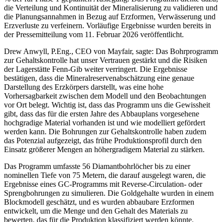
die Verteilung und Kontinuität der Mineralisierung zu validieren und
die Planungsannahmen in Bezug auf Erzformen, Verwässerung und
Erzverluste zu verfeinern. Vorläufige Ergebnisse wurden bereits in
der Pressemitteilung vom 11. Februar 2026 veröffentlicht.
Drew Anwyll, P.Eng., CEO von Mayfair, sagte: Das Bohrprogramm
zur Gehaltskontrolle hat unser Vertrauen gestärkt und die Risiken
der Lagerstätte Fenn-Gib weiter verringert. Die Ergebnisse
bestätigen, dass die Mineralreservenabschätzung eine genaue
Darstellung des Erzkörpers darstellt, was eine hohe
Vorhersagbarkeit zwischen dem Modell und den Beobachtungen
vor Ort belegt. Wichtig ist, dass das Programm uns die Gewissheit
gibt, dass das für die ersten Jahre des Abbauplans vorgesehene
hochgradige Material vorhanden ist und wie modelliert gefördert
werden kann. Die Bohrungen zur Gehaltskontrolle haben zudem
das Potenzial aufgezeigt, das frühe Produktionsprofil durch den
Einsatz größerer Mengen an höhergradigem Material zu stärken.
Das Programm umfasste 56 Diamantbohrlöcher bis zu einer
nominellen Tiefe von 75 Metern, die darauf ausgelegt waren, die
Ergebnisse eines GC-Programms mit Reverse-Circulation- oder
Sprengbohrungen zu simulieren. Die Goldgehalte wurden in einem
Blockmodell geschätzt, und es wurden abbaubare Erzformen
entwickelt, um die Menge und den Gehalt des Materials zu
bewerten, das für die Produktion klassifiziert werden könnte.