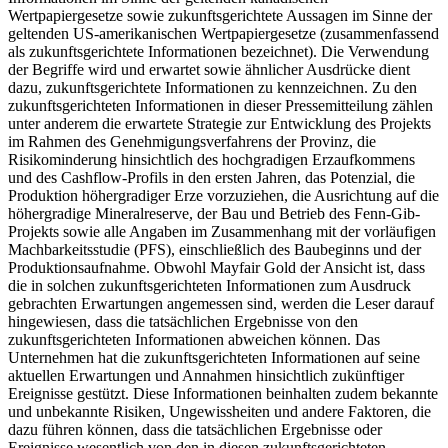
Wertpapiergesetze sowie zukunftsgerichtete Aussagen im Sinne der
geltenden US-amerikanischen Wertpapiergesetze (zusammenfassend
als zukunftsgerichtete Informationen bezeichnet). Die Verwendung
der Begriffe wird und erwartet sowie ähnlicher Ausdrücke dient
dazu, zukunftsgerichtete Informationen zu kennzeichnen. Zu den
zukunftsgerichteten Informationen in dieser Pressemitteilung zählen
unter anderem die erwartete Strategie zur Entwicklung des Projekts
im Rahmen des Genehmigungsverfahrens der Provinz, die
Risikominderung hinsichtlich des hochgradigen Erzaufkommens
und des Cashflow-Profils in den ersten Jahren, das Potenzial, die
Produktion höhergradiger Erze vorzuziehen, die Ausrichtung auf die
höhergradige Mineralreserve, der Bau und Betrieb des Fenn-Gib-
Projekts sowie alle Angaben im Zusammenhang mit der vorläufigen
Machbarkeitsstudie (PFS), einschließlich des Baubeginns und der
Produktionsaufnahme. Obwohl Mayfair Gold der Ansicht ist, dass
die in solchen zukunftsgerichteten Informationen zum Ausdruck
gebrachten Erwartungen angemessen sind, werden die Leser darauf
hingewiesen, dass die tatsächlichen Ergebnisse von den
zukunftsgerichteten Informationen abweichen können. Das
Unternehmen hat die zukunftsgerichteten Informationen auf seine
aktuellen Erwartungen und Annahmen hinsichtlich zukünftiger
Ereignisse gestützt. Diese Informationen beinhalten zudem bekannte
und unbekannte Risiken, Ungewissheiten und andere Faktoren, die
dazu führen können, dass die tatsächlichen Ergebnisse oder
Ereignisse wesentlich von den in diesen zukunftsgerichteten