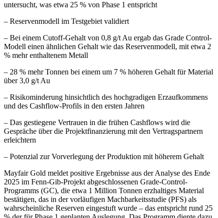
untersucht, was etwa 25 % von Phase 1 entspricht
– Reservenmodell im Testgebiet validiert
– Bei einem Cutoff-Gehalt von 0,8 g/t Au ergab das Grade Control-
Modell einen ähnlichen Gehalt wie das Reservenmodell, mit etwa 2
% mehr enthaltenem Metall
– 28 % mehr Tonnen bei einem um 7 % höheren Gehalt für Material
über 3,0 g/t Au
– Risikominderung hinsichtlich des hochgradigen Erzaufkommens
und des Cashflow-Profils in den ersten Jahren
– Das gestiegene Vertrauen in die frühen Cashflows wird die
Gespräche über die Projektfinanzierung mit den Vertragspartnern
erleichtern
– Potenzial zur Vorverlegung der Produktion mit höherem Gehalt
Mayfair Gold meldet positive Ergebnisse aus der Analyse des Ende
2025 im Fenn-Gib-Projekt abgeschlossenen Grade-Control-
Programms (GC), die etwa 1 Million Tonnen erzhaltiges Material
bestätigen, das in der vorläufigen Machbarkeitsstudie (PFS) als
wahrscheinliche Reserven eingestuft wurde – das entspricht rund 25
% der für Phase 1 geplanten Auslegung. Das Programm diente dazu,