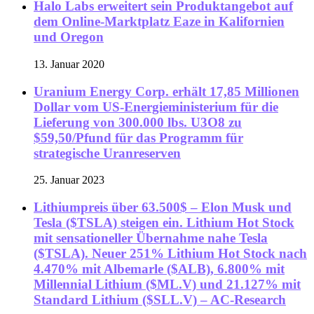
Halo Labs erweitert sein Produktangebot auf
dem Online-Marktplatz Eaze in Kalifornien
und Oregon
13. Januar 2020
Uranium Energy Corp. erhält 17,85 Millionen
Dollar vom US-Energieministerium für die
Lieferung von 300.000 lbs. U3O8 zu
$59,50/Pfund für das Programm für
strategische Uranreserven
25. Januar 2023
Lithiumpreis über 63.500$ – Elon Musk und
Tesla ($TSLA) steigen ein. Lithium Hot Stock
mit sensationeller Übernahme nahe Tesla
($TSLA). Neuer 251% Lithium Hot Stock nach
4.470% mit Albemarle ($ALB), 6.800% mit
Millennial Lithium ($ML.V) und 21.127% mit
Standard Lithium ($SLL.V) – AC-Research