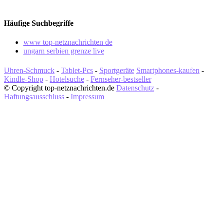
Häufige Suchbegriffe
www top-netznachrichten de
ungarn serbien grenze live
Uhren-Schmuck
-
Tablet-Pcs
-
Sportgeräte
Smartphones-kaufen
-
Kindle-Shop
-
Hotelsuche
-
Fernseher-bestseller
© Copyright top-netznachrichten.de
Datenschutz
-
Haftungsausschluss
-
Impressum