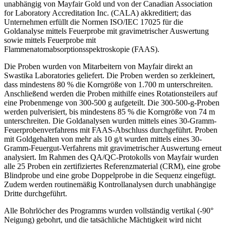
unabhängig von Mayfair Gold und von der Canadian Association
for Laboratory Accreditation Inc. (CALA) akkreditiert; das
Unternehmen erfüllt die Normen ISO/IEC 17025 für die
Goldanalyse mittels Feuerprobe mit gravimetrischer Auswertung
sowie mittels Feuerprobe mit
Flammenatomabsorptionsspektroskopie (FAAS).
Die Proben wurden von Mitarbeitern von Mayfair direkt an
Swastika Laboratories geliefert. Die Proben werden so zerkleinert,
dass mindestens 80 % die Korngröße von 1.700 m unterschreiten.
Anschließend werden die Proben mithilfe eines Rotationsteilers auf
eine Probenmenge von 300-500 g aufgeteilt. Die 300-500-g-Proben
werden pulverisiert, bis mindestens 85 % die Korngröße von 74 m
unterschreiten. Die Goldanalysen wurden mittels eines 30-Gramm-
Feuerprobenverfahrens mit FAAS-Abschluss durchgeführt. Proben
mit Goldgehalten von mehr als 10 g/t wurden mittels eines 30-
Gramm-Feuergut-Verfahrens mit gravimetrischer Auswertung erneut
analysiert. Im Rahmen des QA/QC-Protokolls von Mayfair wurden
alle 25 Proben ein zertifiziertes Referenzmaterial (CRM), eine grobe
Blindprobe und eine grobe Doppelprobe in die Sequenz eingefügt.
Zudem werden routinemäßig Kontrollanalysen durch unabhängige
Dritte durchgeführt.
Alle Bohrlöcher des Programms wurden vollständig vertikal (-90°
Neigung) gebohrt, und die tatsächliche Mächtigkeit wird nicht