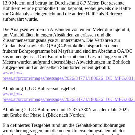
13,0 Metern und betrug im Durchschnitt 8,7 Meter. Der gesamte
Bohrkern wurde protokolliert und beprobt, wobei jeweils die Hälfte
zur Goldanalyse eingereicht und die andere Hälfte als Referenz
aufbewahrt wurde.
Die Analysen wurden in Abständen von einem Meter durchgeführt,
um Variabilitäten in engen Abständen zu erfassen und die
Zusammensetzungsanalyse zu unterstützen. Die Verfahren zur
Goldanalyse sowie die QA/QC-Protokolle entsprachen denen
früherer Bohrprogramme bei Mayfair und sind im Abschnitt QA/QC
zusammengefasst. Drei Bohrlöcher mit einer Gesamtlänge von 78
Metern wurden aufgrund übermäßiger Abweichungen im Bohrloch
aufgegeben und an denselben Standorten erneut gebohrt.
www.irw-
press.at/prcom/images/messages/2026/84771/180626_DE_MFG.001
Abbildung 1: GC-Bohrversuchsgebiet
www.irw-
press.at/prcom/images/messages/2026/84771/180626_DE_MFG.002
Abbildung 2: GC-Bohrquerschnitt 5.375.330N aus dem Jahr 2025
mit Grube der Phase 1 (Blick nach Norden)
Ein definiertes Testgebiet rund um die Gehaltskontrollbohrungen
wurde herangezogen, um die neuen Untersuchungsdaten mit der