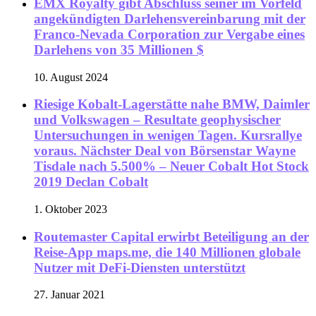
EMX Royalty gibt Abschluss seiner im Vorfeld
angekündigten Darlehensvereinbarung mit der
Franco-Nevada Corporation zur Vergabe eines
Darlehens von 35 Millionen $
10. August 2024
Riesige Kobalt-Lagerstätte nahe BMW, Daimler
und Volkswagen – Resultate geophysischer
Untersuchungen in wenigen Tagen. Kursrallye
voraus. Nächster Deal von Börsenstar Wayne
Tisdale nach 5.500% – Neuer Cobalt Hot Stock
2019 Declan Cobalt
1. Oktober 2023
Routemaster Capital erwirbt Beteiligung an der
Reise-App maps.me, die 140 Millionen globale
Nutzer mit DeFi-Diensten unterstützt
27. Januar 2021