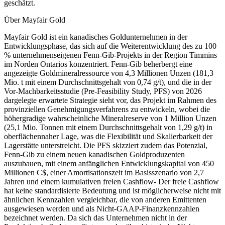
geschätzt.
Über Mayfair Gold
Mayfair Gold ist ein kanadisches Goldunternehmen in der
Entwicklungsphase, das sich auf die Weiterentwicklung des zu 100
% unternehmenseigenen Fenn-Gib-Projekts in der Region Timmins
im Norden Ontarios konzentriert. Fenn-Gib beherbergt eine
angezeigte Goldmineralressource von 4,3 Millionen Unzen (181,3
Mio. t mit einem Durchschnittsgehalt von 0,74 g/t), und die in der
Vor-Machbarkeitsstudie (Pre-Feasibility Study, PFS) von 2026
dargelegte erwartete Strategie sieht vor, das Projekt im Rahmen des
provinziellen Genehmigungsverfahrens zu entwickeln, wobei die
höhergradige wahrscheinliche Mineralreserve von 1 Million Unzen
(25,1 Mio. Tonnen mit einem Durchschnittsgehalt von 1,29 g/t) in
oberflächennaher Lage, was die Flexibilität und Skalierbarkeit der
Lagerstätte unterstreicht. Die PFS skizziert zudem das Potenzial,
Fenn-Gib zu einem neuen kanadischen Goldproduzenten
auszubauen, mit einem anfänglichen Entwicklungskapital von 450
Millionen C$, einer Amortisationszeit im Basisszenario von 2,7
Jahren und einem kumulativen freien Cashflow- Der freie Cashflow
hat keine standardisierte Bedeutung und ist möglicherweise nicht mit
ähnlichen Kennzahlen vergleichbar, die von anderen Emittenten
ausgewiesen werden und als Nicht-GAAP-Finanzkennzahlen
bezeichnet werden. Da sich das Unternehmen nicht in der