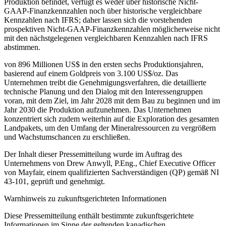
Produktion befindet, verfügt es weder über historische Nicht-
GAAP-Finanzkennzahlen noch über historische vergleichbare
Kennzahlen nach IFRS; daher lassen sich die vorstehenden
prospektiven Nicht-GAAP-Finanzkennzahlen möglicherweise nicht
mit den nächstgelegenen vergleichbaren Kennzahlen nach IFRS
abstimmen.
von 896 Millionen US$ in den ersten sechs Produktionsjahren,
basierend auf einem Goldpreis von 3.100 US$/oz. Das
Unternehmen treibt die Genehmigungsverfahren, die detaillierte
technische Planung und den Dialog mit den Interessengruppen
voran, mit dem Ziel, im Jahr 2028 mit dem Bau zu beginnen und im
Jahr 2030 die Produktion aufzunehmen. Das Unternehmen
konzentriert sich zudem weiterhin auf die Exploration des gesamten
Landpakets, um den Umfang der Mineralressourcen zu vergrößern
und Wachstumschancen zu erschließen.
Der Inhalt dieser Pressemitteilung wurde im Auftrag des
Unternehmens von Drew Anwyll, P.Eng., Chief Executive Officer
von Mayfair, einem qualifizierten Sachverständigen (QP) gemäß NI
43-101, geprüft und genehmigt.
Warnhinweis zu zukunftsgerichteten Informationen
Diese Pressemitteilung enthält bestimmte zukunftsgerichtete
Informationen im Sinne der geltenden kanadischen