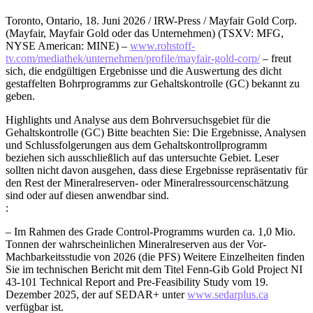
Toronto, Ontario, 18. Juni 2026 / IRW-Press / Mayfair Gold Corp.
(Mayfair, Mayfair Gold oder das Unternehmen) (TSXV: MFG,
NYSE American: MINE) –
www.rohstoff-
tv.com/mediathek/unternehmen/profile/mayfair-gold-corp/
– freut
sich, die endgültigen Ergebnisse und die Auswertung des dicht
gestaffelten Bohrprogramms zur Gehaltskontrolle (GC) bekannt zu
geben.
Highlights und Analyse aus dem Bohrversuchsgebiet für die
Gehaltskontrolle (GC) Bitte beachten Sie: Die Ergebnisse, Analysen
und Schlussfolgerungen aus dem Gehaltskontrollprogramm
beziehen sich ausschließlich auf das untersuchte Gebiet. Leser
sollten nicht davon ausgehen, dass diese Ergebnisse repräsentativ für
den Rest der Mineralreserven- oder Mineralressourcenschätzung
sind oder auf diesen anwendbar sind.
:
– Im Rahmen des Grade Control-Programms wurden ca. 1,0 Mio.
Tonnen der wahrscheinlichen Mineralreserven aus der Vor-
Machbarkeitsstudie von 2026 (die PFS) Weitere Einzelheiten finden
Sie im technischen Bericht mit dem Titel Fenn-Gib Gold Project NI
43-101 Technical Report and Pre-Feasibility Study vom 19.
Dezember 2025, der auf SEDAR+ unter
www.sedarplus.ca
verfügbar ist.