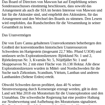
Das Board of Directors von Mawson hat auf Empfehlung seines
Sonderausschusses einstimmig beschlossen, dass sowohl das
Arrangement als auch die SIA im besten Interesse von Mawson und
fair für die Aktionäre sind, und empfiehlt den Aktionären, für das
Arrangement und den Wechsel des Boards zu stimmen. Den Lesern
wird empfohlen, das Rundschreiben für die Versammlung in seiner
Gesamtheit zu lesen.
Das Uranvermögen
Die von Euro Canna gehaltenen Uranvorkommen beherbergen den
Großteil der konventionellen historischen Uranressourcen
Schwedens im Hartgestein (insgesamt 22,7 Mio. Pfund U3O8) und
umfassen sechs Explorationslizenzen: Björklund Nr. 1 und 2,
Björkråmyran Nr. 3, Kvarnån Nr. 5, Nöjdfjället Nr. 1 und
Skuppesavon Nr. 2 mit einer Fläche von 16.138 Hektar. Alle diese
Explorationslizenzen wurden in Mittel- und Nordschweden für die
Suche nach Zirkonium, Scandium, Yttrium, Lanthan und anderen
Lanthaniden (Seltene Erden) erteilt.
Obwohl Schweden davon profitiert, dass 40 % seiner
Stromversorgung durch Kernenergie erzeugt werden, gilt in dem
Land seit Mai 2018 ein Moratorium für die Uranexploration und den
Uranabbau. Die schwedische Regierung hat eine positive Haltung
zur Neubewertung und Aufhebung des Moratoriums signalisiert.