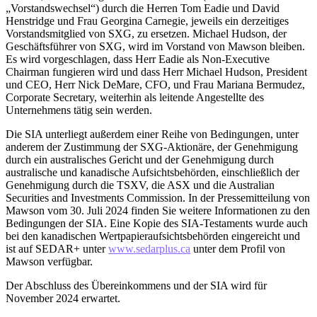
„Vorstandswechsel“) durch die Herren Tom Eadie und David
Henstridge und Frau Georgina Carnegie, jeweils ein derzeitiges
Vorstandsmitglied von SXG, zu ersetzen. Michael Hudson, der
Geschäftsführer von SXG, wird im Vorstand von Mawson bleiben.
Es wird vorgeschlagen, dass Herr Eadie als Non-Executive
Chairman fungieren wird und dass Herr Michael Hudson, President
und CEO, Herr Nick DeMare, CFO, und Frau Mariana Bermudez,
Corporate Secretary, weiterhin als leitende Angestellte des
Unternehmens tätig sein werden.
Die SIA unterliegt außerdem einer Reihe von Bedingungen, unter
anderem der Zustimmung der SXG-Aktionäre, der Genehmigung
durch ein australisches Gericht und der Genehmigung durch
australische und kanadische Aufsichtsbehörden, einschließlich der
Genehmigung durch die TSXV, die ASX und die Australian
Securities and Investments Commission. In der Pressemitteilung von
Mawson vom 30. Juli 2024 finden Sie weitere Informationen zu den
Bedingungen der SIA. Eine Kopie des SIA-Testaments wurde auch
bei den kanadischen Wertpapieraufsichtsbehörden eingereicht und
ist auf SEDAR+ unter
www.sedarplus.ca
unter dem Profil von
Mawson verfügbar.
Der Abschluss des Übereinkommens und der SIA wird für
November 2024 erwartet.