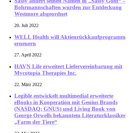
Sassy ändert seinen Namen in „Sassy Gold“ –
Bohrmannschaften wurden zur Entdeckung
Westmore abgeordnet
20. Juli 2022
WELL Health will Aktienrückkaufprogramm
erneuern
27. April 2022
HAVN Life erweitert Liefervereinbarung mit
Mycotopia Therapies Inc.
22. März 2022
Legible entwickelt multimedial erweiterte
eBooks in Kooperation mit Genius Brands
(NASDAQ: GNUS) und Living Book von
George Orwells bekanntem Literaturklassiker
„Farm der Tiere“