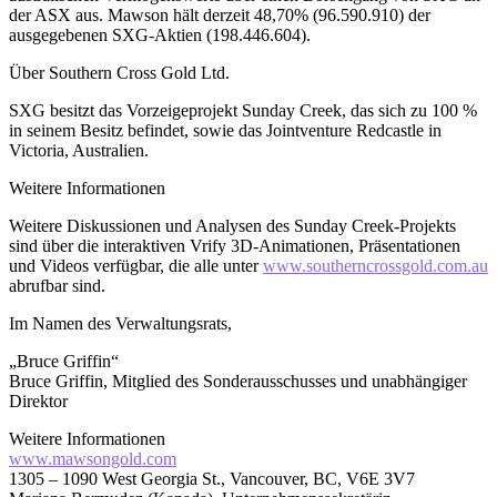
der ASX aus. Mawson hält derzeit 48,70% (96.590.910) der
ausgegebenen SXG-Aktien (198.446.604).
Über Southern Cross Gold Ltd.
SXG besitzt das Vorzeigeprojekt Sunday Creek, das sich zu 100 %
in seinem Besitz befindet, sowie das Jointventure Redcastle in
Victoria, Australien.
Weitere Informationen
Weitere Diskussionen und Analysen des Sunday Creek-Projekts
sind über die interaktiven Vrify 3D-Animationen, Präsentationen
und Videos verfügbar, die alle unter
www.southerncrossgold.com.au
abrufbar sind.
Im Namen des Verwaltungsrats,
„Bruce Griffin“
Bruce Griffin, Mitglied des Sonderausschusses und unabhängiger
Direktor
Weitere Informationen
www.mawsongold.com
1305 – 1090 West Georgia St., Vancouver, BC, V6E 3V7