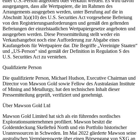
einer U.S.-Person angeboten oder verkauft werden. Es wird davon
ausgegangen, dass alle Wertpapiere, die im Rahmen des
Arrangements ausgegeben werden, unter Berufung auf die in
Abschnitt 3(a)(10) des U.S. Securities Act vorgesehene Befreiung
von den Registrierungsanforderungen und gemäß den geltenden
Befreiungen der einzelstaatlichen Wertpapiergesetze angeboten und
ausgegeben werden. Diese Pressemitteilung stellt weder ein
Verkaufsangebot noch eine Aufforderung zur Abgabe eines
Kaufangebots für Wertpapiere dar. Die Begriffe „Vereinigte Staaten“
und „US-Person“ sind gemäß der Definition in Regulation S des
U.S. Securities Act zu verstehen.
Qualifizierte Person
Die qualifizierte Person, Michael Hudson, Executive Chairman und
Director von Mawson Gold sowie Fellow des Australasian Institute
of Mining and Metallurgy, hat den technischen Inhalt dieser
Pressemitteilung geprüft, verifiziert und genehmigt.
Über Mawson Gold Ltd
Mawson Gold Limited hat sich als ein führendes nordisches
Explorationsunternehmen profiliert. Mawson besitzt die
Goldentdeckung Skellefteå North und ein Portfolio historischer
Uranressourcen in Schweden. Im Mai 2022 gliederte Mawson seine
australischen Vermögenswerte über einen Börsengang von SXG an