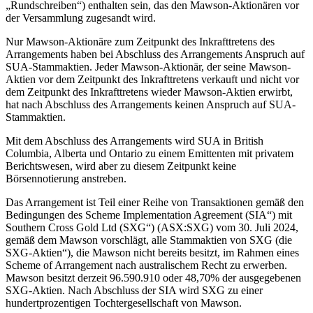
„Rundschreiben“) enthalten sein, das den Mawson-Aktionären vor
der Versammlung zugesandt wird.
Nur Mawson-Aktionäre zum Zeitpunkt des Inkrafttretens des
Arrangements haben bei Abschluss des Arrangements Anspruch auf
SUA-Stammaktien. Jeder Mawson-Aktionär, der seine Mawson-
Aktien vor dem Zeitpunkt des Inkrafttretens verkauft und nicht vor
dem Zeitpunkt des Inkrafttretens wieder Mawson-Aktien erwirbt,
hat nach Abschluss des Arrangements keinen Anspruch auf SUA-
Stammaktien.
Mit dem Abschluss des Arrangements wird SUA in British
Columbia, Alberta und Ontario zu einem Emittenten mit privatem
Berichtswesen, wird aber zu diesem Zeitpunkt keine
Börsennotierung anstreben.
Das Arrangement ist Teil einer Reihe von Transaktionen gemäß den
Bedingungen des Scheme Implementation Agreement (SIA“) mit
Southern Cross Gold Ltd (SXG“) (ASX:SXG) vom 30. Juli 2024,
gemäß dem Mawson vorschlägt, alle Stammaktien von SXG (die
SXG-Aktien“), die Mawson nicht bereits besitzt, im Rahmen eines
Scheme of Arrangement nach australischem Recht zu erwerben.
Mawson besitzt derzeit 96.590.910 oder 48,70% der ausgegebenen
SXG-Aktien. Nach Abschluss der SIA wird SXG zu einer
hundertprozentigen Tochtergesellschaft von Mawson.