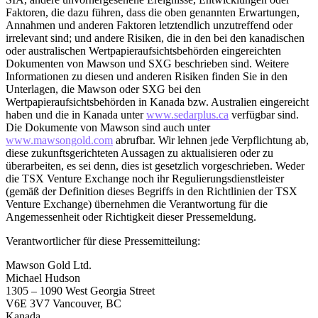
Faktoren, die dazu führen, dass die oben genannten Erwartungen,
Annahmen und anderen Faktoren letztendlich unzutreffend oder
irrelevant sind; und andere Risiken, die in den bei den kanadischen
oder australischen Wertpapieraufsichtsbehörden eingereichten
Dokumenten von Mawson und SXG beschrieben sind. Weitere
Informationen zu diesen und anderen Risiken finden Sie in den
Unterlagen, die Mawson oder SXG bei den
Wertpapieraufsichtsbehörden in Kanada bzw. Australien eingereicht
haben und die in Kanada unter
www.sedarplus.ca
verfügbar sind.
Die Dokumente von Mawson sind auch unter
www.mawsongold.com
abrufbar. Wir lehnen jede Verpflichtung ab,
diese zukunftsgerichteten Aussagen zu aktualisieren oder zu
überarbeiten, es sei denn, dies ist gesetzlich vorgeschrieben. Weder
die TSX Venture Exchange noch ihr Regulierungsdienstleister
(gemäß der Definition dieses Begriffs in den Richtlinien der TSX
Venture Exchange) übernehmen die Verantwortung für die
Angemessenheit oder Richtigkeit dieser Pressemeldung.
Verantwortlicher für diese Pressemitteilung:
Mawson Gold Ltd.
Michael Hudson
1305 – 1090 West Georgia Street
V6E 3V7 Vancouver, BC
Kanada