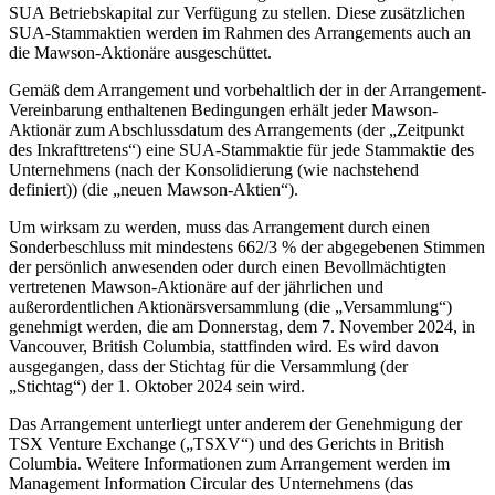
SUA Betriebskapital zur Verfügung zu stellen. Diese zusätzlichen
SUA-Stammaktien werden im Rahmen des Arrangements auch an
die Mawson-Aktionäre ausgeschüttet.
Gemäß dem Arrangement und vorbehaltlich der in der Arrangement-
Vereinbarung enthaltenen Bedingungen erhält jeder Mawson-
Aktionär zum Abschlussdatum des Arrangements (der „Zeitpunkt
des Inkrafttretens“) eine SUA-Stammaktie für jede Stammaktie des
Unternehmens (nach der Konsolidierung (wie nachstehend
definiert)) (die „neuen Mawson-Aktien“).
Um wirksam zu werden, muss das Arrangement durch einen
Sonderbeschluss mit mindestens 662/3 % der abgegebenen Stimmen
der persönlich anwesenden oder durch einen Bevollmächtigten
vertretenen Mawson-Aktionäre auf der jährlichen und
außerordentlichen Aktionärsversammlung (die „Versammlung“)
genehmigt werden, die am Donnerstag, dem 7. November 2024, in
Vancouver, British Columbia, stattfinden wird. Es wird davon
ausgegangen, dass der Stichtag für die Versammlung (der
„Stichtag“) der 1. Oktober 2024 sein wird.
Das Arrangement unterliegt unter anderem der Genehmigung der
TSX Venture Exchange („TSXV“) und des Gerichts in British
Columbia. Weitere Informationen zum Arrangement werden im
Management Information Circular des Unternehmens (das