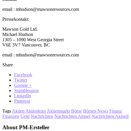
email : mhudson@mawsonresources.com
Pressekontakt:
Mawson Gold Ltd.
Michael Hudson
1305 – 1090 West Georgia Street
V6E 3V7 Vancouver, BC
email : mhudson@mawsonresources.com
Share
Facebook
Twitter
Google +
Stumbleupon
LinkedIn
Pinterest
Tags
Aktien
Aktienkurs
Aktienmarkt
Börse
Börsen News
Finanz
Finanzen
Geld
Nachrichten
Nachrichten Aktuel
Nachrichten Aktuell
About PM-Ersteller