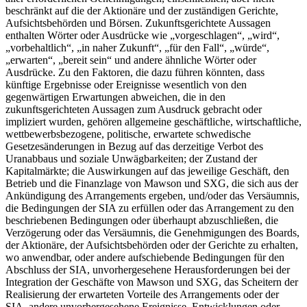
beschränkt auf die der Aktionäre und der zuständigen Gerichte,
Aufsichtsbehörden und Börsen. Zukunftsgerichtete Aussagen
enthalten Wörter oder Ausdrücke wie „vorgeschlagen“, „wird“,
„vorbehaltlich“, „in naher Zukunft“, „für den Fall“, „würde“,
„erwarten“, „bereit sein“ und andere ähnliche Wörter oder
Ausdrücke. Zu den Faktoren, die dazu führen könnten, dass
künftige Ergebnisse oder Ereignisse wesentlich von den
gegenwärtigen Erwartungen abweichen, die in den
zukunftsgerichteten Aussagen zum Ausdruck gebracht oder
impliziert wurden, gehören allgemeine geschäftliche, wirtschaftliche,
wettbewerbsbezogene, politische, erwartete schwedische
Gesetzesänderungen in Bezug auf das derzeitige Verbot des
Uranabbaus und soziale Unwägbarkeiten; der Zustand der
Kapitalmärkte; die Auswirkungen auf das jeweilige Geschäft, den
Betrieb und die Finanzlage von Mawson und SXG, die sich aus der
Ankündigung des Arrangements ergeben, und/oder das Versäumnis,
die Bedingungen der SIA zu erfüllen oder das Arrangement zu den
beschriebenen Bedingungen oder überhaupt abzuschließen, die
Verzögerung oder das Versäumnis, die Genehmigungen des Boards,
der Aktionäre, der Aufsichtsbehörden oder der Gerichte zu erhalten,
wo anwendbar, oder andere aufschiebende Bedingungen für den
Abschluss der SIA, unvorhergesehene Herausforderungen bei der
Integration der Geschäfte von Mawson und SXG, das Scheitern der
Realisierung der erwarteten Vorteile des Arrangements oder der
SIA, andere unvorhergesehene Ereignisse, Entwicklungen oder