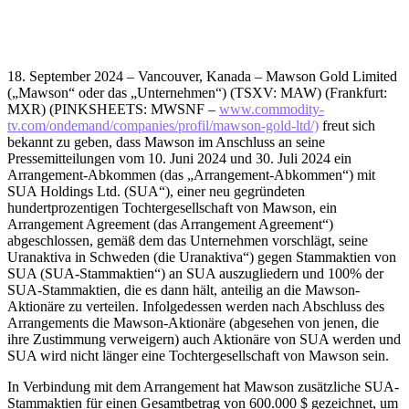
18. September 2024 – Vancouver, Kanada – Mawson Gold Limited
(„Mawson“ oder das „Unternehmen“) (TSXV: MAW) (Frankfurt:
MXR) (PINKSHEETS: MWSNF –
www.commodity-
tv.com/ondemand/companies/profil/mawson-gold-ltd/)
freut sich
bekannt zu geben, dass Mawson im Anschluss an seine
Pressemitteilungen vom 10. Juni 2024 und 30. Juli 2024 ein
Arrangement-Abkommen (das „Arrangement-Abkommen“) mit
SUA Holdings Ltd. (SUA“), einer neu gegründeten
hundertprozentigen Tochtergesellschaft von Mawson, ein
Arrangement Agreement (das Arrangement Agreement“)
abgeschlossen, gemäß dem das Unternehmen vorschlägt, seine
Uranaktiva in Schweden (die Uranaktiva“) gegen Stammaktien von
SUA (SUA-Stammaktien“) an SUA auszugliedern und 100% der
SUA-Stammaktien, die es dann hält, anteilig an die Mawson-
Aktionäre zu verteilen. Infolgedessen werden nach Abschluss des
Arrangements die Mawson-Aktionäre (abgesehen von jenen, die
ihre Zustimmung verweigern) auch Aktionäre von SUA werden und
SUA wird nicht länger eine Tochtergesellschaft von Mawson sein.
In Verbindung mit dem Arrangement hat Mawson zusätzliche SUA-
Stammaktien für einen Gesamtbetrag von 600.000 $ gezeichnet, um