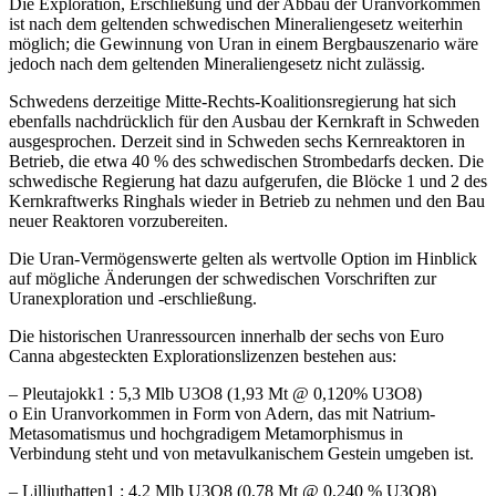
Die Exploration, Erschließung und der Abbau der Uranvorkommen
ist nach dem geltenden schwedischen Mineraliengesetz weiterhin
möglich; die Gewinnung von Uran in einem Bergbauszenario wäre
jedoch nach dem geltenden Mineraliengesetz nicht zulässig.
Schwedens derzeitige Mitte-Rechts-Koalitionsregierung hat sich
ebenfalls nachdrücklich für den Ausbau der Kernkraft in Schweden
ausgesprochen. Derzeit sind in Schweden sechs Kernreaktoren in
Betrieb, die etwa 40 % des schwedischen Strombedarfs decken. Die
schwedische Regierung hat dazu aufgerufen, die Blöcke 1 und 2 des
Kernkraftwerks Ringhals wieder in Betrieb zu nehmen und den Bau
neuer Reaktoren vorzubereiten.
Die Uran-Vermögenswerte gelten als wertvolle Option im Hinblick
auf mögliche Änderungen der schwedischen Vorschriften zur
Uranexploration und -erschließung.
Die historischen Uranressourcen innerhalb der sechs von Euro
Canna abgesteckten Explorationslizenzen bestehen aus:
– Pleutajokk1 : 5,3 Mlb U3O8 (1,93 Mt @ 0,120% U3O8)
o Ein Uranvorkommen in Form von Adern, das mit Natrium-
Metasomatismus und hochgradigem Metamorphismus in
Verbindung steht und von metavulkanischem Gestein umgeben ist.
– Lilljuthatten1 : 4,2 Mlb U3O8 (0,78 Mt @ 0,240 % U3O8)