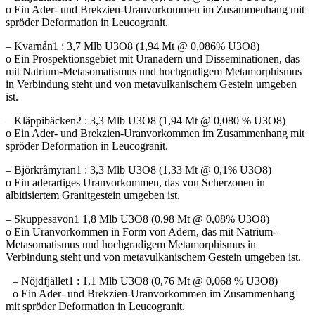
o Ein Ader- und Brekzien-Uranvorkommen im Zusammenhang mit
spröder Deformation in Leucogranit.
– Kvarnån1 : 3,7 Mlb U3O8 (1,94 Mt @ 0,086% U3O8)
o Ein Prospektionsgebiet mit Uranadern und Disseminationen, das
mit Natrium-Metasomatismus und hochgradigem Metamorphismus
in Verbindung steht und von metavulkanischem Gestein umgeben
ist.
– Kläppibäcken2 : 3,3 Mlb U3O8 (1,94 Mt @ 0,080 % U3O8)
o Ein Ader- und Brekzien-Uranvorkommen im Zusammenhang mit
spröder Deformation in Leucogranit.
– Björkråmyran1 : 3,3 Mlb U3O8 (1,33 Mt @ 0,1% U3O8)
o Ein aderartiges Uranvorkommen, das von Scherzonen in
albitisiertem Granitgestein umgeben ist.
– Skuppesavon1 1,8 Mlb U3O8 (0,98 Mt @ 0,08% U3O8)
o Ein Uranvorkommen in Form von Adern, das mit Natrium-
Metasomatismus und hochgradigem Metamorphismus in
Verbindung steht und von metavulkanischem Gestein umgeben ist.
– Nöjdfjället1 : 1,1 Mlb U3O8 (0,76 Mt @ 0,068 % U3O8)
o Ein Ader- und Brekzien-Uranvorkommen im Zusammenhang
mit spröder Deformation in Leucogranit.