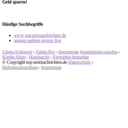
Geld sparen!
Häufige Suchbegriffe
www top-netznachrichten de
ungarn serbien grenze live
Uhren-Schmuck
-
Tablet-Pcs
-
Sportgeräte
Smartphones-kaufen
-
Kindle-Shop
-
Hotelsuche
-
Fernseher-bestseller
© Copyright top-netznachrichten.de
Datenschutz
-
Haftungsausschluss
-
Impressum