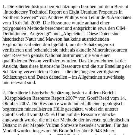
1. Die zitierten historischen Schätzungen beruhen auf dem Bericht
„Introductory Technical Report on Eight Uranium Properties In
Northern Sweden“ von Andrew Phillips von Telluride & Associates
vom 15.th Juli 2005. Die Ressource wurde anhand einer
polygonalen Methode berechnet und entspricht in etwa den CIM-
Definitionen „Angezeigt“ und „Abgeleitet“. Diese Daten sind
historischer Natur und Mawson hat keine ausreichenden
Explorationsarbeiten durchgeführt, um die Schätzungen zu
verifizieren und behandelt sie nicht als aktuelle Mineralressourcen
oder Reserven gemäß National Instrument, die von einer
qualifizierten Person verifiziert wurden. Das Unternehmen ist der
Ansicht, dass diese historische Ressource und die zur Erstellung der
Schätzung verwendeten Daten – die die jüngsten verfügbaren
Schätzungen und Daten darstellen – im Allgemeinen zuverlässig
und relevant sind.
2. Die zitierte historische Schätzung basiert auf dem Bericht
„Kläppibäcken Resource Report 2007“ von Goeff Reed vom 14.
Oktober 2007. Die Ressource wurde innerhalb einer geologisch
begrenzten mineralisierten Hülle geschätzt, wobei ein unterer
Cutoff-Gehalt von 0,025 % Uran auf die Ressourcenblöcke
angewandt wurde, die mit der Methode der inversen quadratischen
Distanz in der Maptek Vulcan-Software besiedelt wurden. Für das
Modell wurden insgesamt 56 Bohrlöcher über 8.943 Meter