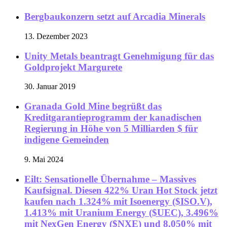
Bergbaukonzern setzt auf Arcadia Minerals
13. Dezember 2023
Unity Metals beantragt Genehmigung für das
Goldprojekt Margurete
30. Januar 2019
Granada Gold Mine begrüßt das
Kreditgarantieprogramm der kanadischen
Regierung in Höhe von 5 Milliarden $ für
indigene Gemeinden
9. Mai 2024
Eilt: Sensationelle Übernahme – Massives
Kaufsignal. Diesen 422% Uran Hot Stock jetzt
kaufen nach 1.324% mit Isoenergy ($ISO.V),
1.413% mit Uranium Energy ($UEC), 3.496%
mit NexGen Energy ($NXE) und 8.050% mit