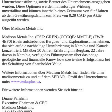
Unternehmensführung sowie Berater des Unternehmens ausgegeben
wurden. Diese Optionen werden mit sofortiger Wirkung
unverfallbar und können innerhalb eines Zeitraums von fünf Jahren
ab dem Gewährungsdatum zum Preis von 0,29 CAD pro Aktie
ausgeübt werden.
Über Madison Metals Inc.
Madison Metals Inc. (CSE: GREN) (OTCQB: MMTLF) (FWB:
4EF0) ist ein aufstrebendes Bergbau- und Explorationsunternehmen,
das sich auf die nachhaltige Uranförderung in Namibia und Kanada
konzentriert. Mit über 50 Jahren Erfahrung im Bergbau, 22 Jahre
davon in Namibia, verfügt das Führungsteam über das nötige
geologische und finanzielle Know-how sowie eine Erfolgsbilanz bei
der Schaffung von Shareholder Value.
Weitere Informationen über Madison Metals Inc. finden Sie unter
madisonmetals.ca und auf dem SEDAR+ Profil des Unternehmens
unter
www.sedarplus.ca
.
Für weitere Informationen wenden Sie sich bitte an:
Duane Parnham
Executive Chairman & CEO
Madison Metals Inc.
+1 (416) 489-0092