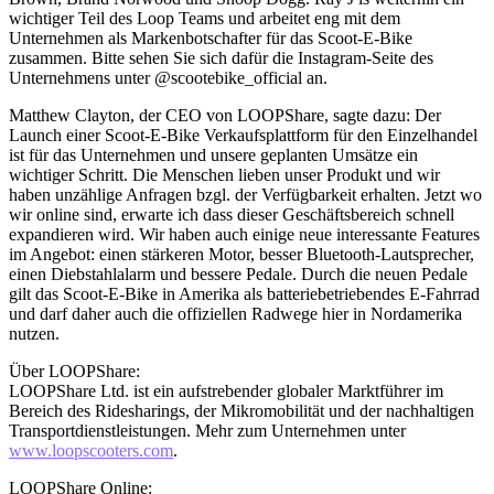
wichtiger Teil des Loop Teams und arbeitet eng mit dem
Unternehmen als Markenbotschafter für das Scoot-E-Bike
zusammen. Bitte sehen Sie sich dafür die Instagram-Seite des
Unternehmens unter @scootebike_official an.
Matthew Clayton, der CEO von LOOPShare, sagte dazu: Der
Launch einer Scoot-E-Bike Verkaufsplattform für den Einzelhandel
ist für das Unternehmen und unsere geplanten Umsätze ein
wichtiger Schritt. Die Menschen lieben unser Produkt und wir
haben unzählige Anfragen bzgl. der Verfügbarkeit erhalten. Jetzt wo
wir online sind, erwarte ich dass dieser Geschäftsbereich schnell
expandieren wird. Wir haben auch einige neue interessante Features
im Angebot: einen stärkeren Motor, besser Bluetooth-Lautsprecher,
einen Diebstahlalarm und bessere Pedale. Durch die neuen Pedale
gilt das Scoot-E-Bike in Amerika als batteriebetriebendes E-Fahrrad
und darf daher auch die offiziellen Radwege hier in Nordamerika
nutzen.
Über LOOPShare:
LOOPShare Ltd. ist ein aufstrebender globaler Marktführer im
Bereich des Ridesharings, der Mikromobilität und der nachhaltigen
Transportdienstleistungen. Mehr zum Unternehmen unter
www.loopscooters.com
.
LOOPShare Online: