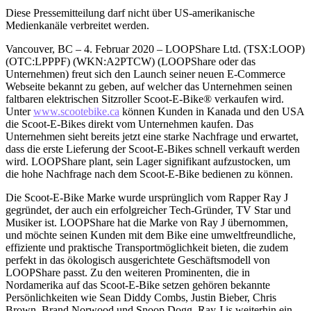
Diese Pressemitteilung darf nicht über US-amerikanische
Medienkanäle verbreitet werden.
Vancouver, BC – 4. Februar 2020 – LOOPShare Ltd. (TSX:LOOP)
(OTC:LPPPF) (WKN:A2PTCW) (LOOPShare oder das
Unternehmen) freut sich den Launch seiner neuen E-Commerce
Webseite bekannt zu geben, auf welcher das Unternehmen seinen
faltbaren elektrischen Sitzroller Scoot-E-Bike® verkaufen wird.
Unter
www.scootebike.ca
können Kunden in Kanada und den USA
die Scoot-E-Bikes direkt vom Unternehmen kaufen. Das
Unternehmen sieht bereits jetzt eine starke Nachfrage und erwartet,
dass die erste Lieferung der Scoot-E-Bikes schnell verkauft werden
wird. LOOPShare plant, sein Lager signifikant aufzustocken, um
die hohe Nachfrage nach dem Scoot-E-Bike bedienen zu können.
Die Scoot-E-Bike Marke wurde ursprünglich vom Rapper Ray J
gegründet, der auch ein erfolgreicher Tech-Gründer, TV Star und
Musiker ist. LOOPShare hat die Marke von Ray J übernommen,
und möchte seinen Kunden mit dem Bike eine umweltfreundliche,
effiziente und praktische Transportmöglichkeit bieten, die zudem
perfekt in das ökologisch ausgerichtete Geschäftsmodell von
LOOPShare passt. Zu den weiteren Prominenten, die in
Nordamerika auf das Scoot-E-Bike setzen gehören bekannte
Persönlichkeiten wie Sean Diddy Combs, Justin Bieber, Chris
Brown, Brand Norwood und Snoop Dogg. Ray J is weiterhin ein