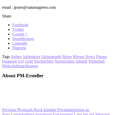
email : jjones@saturnagreen.com
Share
Facebook
Twitter
Google +
Stumbleupon
LinkedIn
Pinterest
Tags
Aktien
Aktienkurs
Aktienmarkt
Börse
Börsen News
Finanz
Finanzen
Gel
Geld
Nachrichten
Nachrichten Aktuell
Wirtschaft
Wirtschaftsmeldungen
About PM-Ersteller
Previous
Plymouth Rock kündigt Privatplatzierung an
Next
Getränkefirma beauftragt Engagement Labs mit der Messung