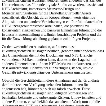
zukunftsgerichteten Aussagen gehören unter anderem: das Ziel des
Unternehmens, das führende digitale Studio zu werden, das sich auf
NFT-Architektur, immersives Metaverse-Design und
Monetarisierungsströme für die Darstellung virtueller Assets
spezialisiert; die Absicht, durch Kooperationen, wertsteigernde
Akquisitionen und andere Vereinbarungen ein Portfolio dauerhafter
NFT-Lizenzgebührenströme aufzubauen, die potenziell zu
konsistenten, risikoarmen und passiven Einnahmen führen; und die
in dieser Pressemitteilung erwähnten kurzfristigen Projekte und die
für die Entwicklungsabteilung geplanten zukünftigen Projekte.
Zu den wesentlichen Annahmen, auf denen diese
zukunftsgerichteten Aussagen beruhen, gehören unter anderem, dass
das Unternehmen die mit der Blockchain- und NFT-Branche
verbundenen Risiken mindern kann, dass es in der Lage ist, mit
anderen Unternehmen auf dem NFT-Markt zu konkurrieren, und
dass ausreichende Finanzmittel zur Verfügung stehen, um die
Geschäftsentwicklungspläne des Unternehmens umzusetzen.
Obwohl die Geschäftsleitung diese Annahmen auf der Grundlage
der ihr derzeit zur Verfügung stehenden Informationen für
angemessen hält, können sie sich als falsch erweisen. Diese
zukunftsgerichteten Aussagen sind lediglich Vorhersagen und
beinhalten bekannte und unbekannte Risiken, Ungewissheiten und
andere Faktoren, einschließlich das anhaltende Wachstum und die
Akzeptanz von NFT- und Metaverse-Angeboten durch die