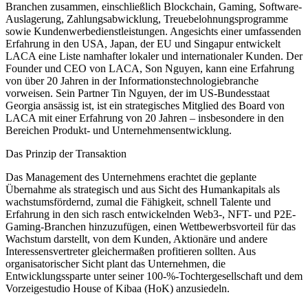
Branchen zusammen, einschließlich Blockchain, Gaming, Software-
Auslagerung, Zahlungsabwicklung, Treuebelohnungsprogramme
sowie Kundenwerbedienstleistungen. Angesichts einer umfassenden
Erfahrung in den USA, Japan, der EU und Singapur entwickelt
LACA eine Liste namhafter lokaler und internationaler Kunden. Der
Founder und CEO von LACA, Son Nguyen, kann eine Erfahrung
von über 20 Jahren in der Informationstechnologiebranche
vorweisen. Sein Partner Tin Nguyen, der im US-Bundesstaat
Georgia ansässig ist, ist ein strategisches Mitglied des Board von
LACA mit einer Erfahrung von 20 Jahren – insbesondere in den
Bereichen Produkt- und Unternehmensentwicklung.
Das Prinzip der Transaktion
Das Management des Unternehmens erachtet die geplante
Übernahme als strategisch und aus Sicht des Humankapitals als
wachstumsfördernd, zumal die Fähigkeit, schnell Talente und
Erfahrung in den sich rasch entwickelnden Web3-, NFT- und P2E-
Gaming-Branchen hinzuzufügen, einen Wettbewerbsvorteil für das
Wachstum darstellt, von dem Kunden, Aktionäre und andere
Interessensvertreter gleichermaßen profitieren sollten. Aus
organisatorischer Sicht plant das Unternehmen, die
Entwicklungssparte unter seiner 100-%-Tochtergesellschaft und dem
Vorzeigestudio House of Kibaa (HoK) anzusiedeln.