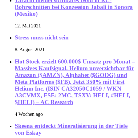
Tarachi meldet sichtbares Gold in RC-
Bohrschnitten bei Konzession Jabali in Sonora
(Mexiko)
12. Mai 2021
Stress muss nicht sein
8. August 2021
Hot Stock erzielt 600.000$ Umsatz pro Monat –
Massives Kaufsignal. Helium unverzichtbar für
Amazon ($AMZN), Alphabet ($GOOG) und
Meta Platforms ($FB). Jetzt 350% mit First
Helium Inc. (ISIN CA32050C1059 / WKN
A3CVMX, FSE: 2MC, TSXV: HELI, #HELI,
$HELI) – AC Research
4 Wochen ago
Skeena entdeckt Mineralisierung in der Tiefe
von Eskay