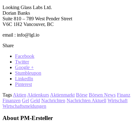
Looking Glass Labs Ltd.
Dorian Banks
Suite 810 – 789 West Pender Street
V6C 1H2 Vancouver, BC
email : info@lgl.io
Share
Facebook
Twitter
Google +
Stumbleupon
LinkedIn
Pinterest
Tags
Aktien
Aktienkurs
Aktienmarkt
Börse
Börsen News
Finanz
Finanzen
Gel
Geld
Nachrichten
Nachrichten Aktuell
Wirtschaft
Wirtschaftsmeldungen
About PM-Ersteller