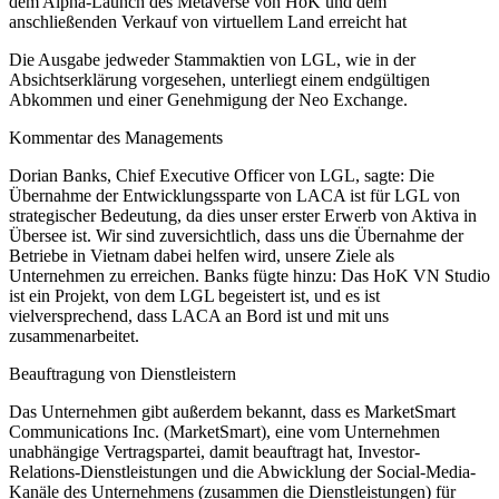
dem Alpha-Launch des Metaverse von HoK und dem
anschließenden Verkauf von virtuellem Land erreicht hat
Die Ausgabe jedweder Stammaktien von LGL, wie in der
Absichtserklärung vorgesehen, unterliegt einem endgültigen
Abkommen und einer Genehmigung der Neo Exchange.
Kommentar des Managements
Dorian Banks, Chief Executive Officer von LGL, sagte: Die
Übernahme der Entwicklungssparte von LACA ist für LGL von
strategischer Bedeutung, da dies unser erster Erwerb von Aktiva in
Übersee ist. Wir sind zuversichtlich, dass uns die Übernahme der
Betriebe in Vietnam dabei helfen wird, unsere Ziele als
Unternehmen zu erreichen. Banks fügte hinzu: Das HoK VN Studio
ist ein Projekt, von dem LGL begeistert ist, und es ist
vielversprechend, dass LACA an Bord ist und mit uns
zusammenarbeitet.
Beauftragung von Dienstleistern
Das Unternehmen gibt außerdem bekannt, dass es MarketSmart
Communications Inc. (MarketSmart), eine vom Unternehmen
unabhängige Vertragspartei, damit beauftragt hat, Investor-
Relations-Dienstleistungen und die Abwicklung der Social-Media-
Kanäle des Unternehmens (zusammen die Dienstleistungen) für