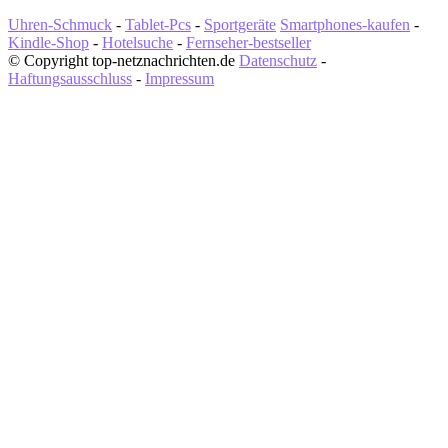
Uhren-Schmuck
-
Tablet-Pcs
-
Sportgeräte
Smartphones-kaufen
-
Kindle-Shop
-
Hotelsuche
-
Fernseher-bestseller
© Copyright top-netznachrichten.de
Datenschutz
-
Haftungsausschluss
-
Impressum