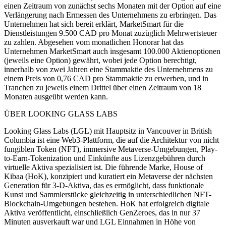
einen Zeitraum von zunächst sechs Monaten mit der Option auf eine
Verlängerung nach Ermessen des Unternehmens zu erbringen. Das
Unternehmen hat sich bereit erklärt, MarketSmart für die
Dienstleistungen 9.500 CAD pro Monat zuzüglich Mehrwertsteuer
zu zahlen. Abgesehen vom monatlichen Honorar hat das
Unternehmen MarketSmart auch insgesamt 100.000 Aktienoptionen
(jeweils eine Option) gewährt, wobei jede Option berechtigt,
innerhalb von zwei Jahren eine Stammaktie des Unternehmens zu
einem Preis von 0,76 CAD pro Stammaktie zu erwerben, und in
Tranchen zu jeweils einem Drittel über einen Zeitraum von 18
Monaten ausgeübt werden kann.
ÜBER LOOKING GLASS LABS
Looking Glass Labs (LGL) mit Hauptsitz in Vancouver in British
Columbia ist eine Web3-Plattform, die auf die Architektur von nicht
fungiblen Token (NFT), immersive Metaverse-Umgebungen, Play-
to-Earn-Tokenization und Einkünfte aus Lizenzgebühren durch
virtuelle Aktiva spezialisiert ist. Die führende Marke, House of
Kibaa (HoK), konzipiert und kuratiert ein Metaverse der nächsten
Generation für 3-D-Aktiva, das es ermöglicht, dass funktionale
Kunst und Sammlerstücke gleichzeitig in unterschiedlichen NFT-
Blockchain-Umgebungen bestehen. HoK hat erfolgreich digitale
Aktiva veröffentlicht, einschließlich GenZeroes, das in nur 37
Minuten ausverkauft war und LGL Einnahmen in Höhe von