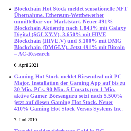
Blockchain Hot Stock meldet sensationelle NFT
Übernahme. Ethereum-Wettbewerber
unmittelbar vor Marktstart. Neuer 491%
Blockchain Aktientip nach 1.843% mit Galaxy
Digital ($GLXY.V), 3.650% mit HIVE
Blockchain (HIVE.V) und 5.100% mit DMG
Blockchain (DMGI.V). Jetzt 491% mit Bitcoin
– AC-Research
6. April 2021
Gaming Hot Stock meldet Riesendeal mit PC
Major. Installation der Gaming App auf bis zu
30 Mio. PCs. 90 Mio. $ Umsatz pro 1 Mio.
aktive Gamer. Börsenguru setzt nach 5.500%
jetzt auf diesen Gaming Hot Stock. Neuer
410% Gaming Hot Stock Versus Systems Inc.
3. Juni 2019