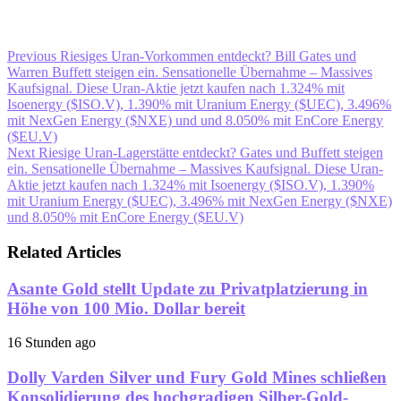
Previous
Riesiges Uran-Vorkommen entdeckt? Bill Gates und
Warren Buffett steigen ein. Sensationelle Übernahme – Massives
Kaufsignal. Diese Uran-Aktie jetzt kaufen nach 1.324% mit
Isoenergy ($ISO.V), 1.390% mit Uranium Energy ($UEC), 3.496%
mit NexGen Energy ($NXE) und und 8.050% mit EnCore Energy
($EU.V)
Next
Riesige Uran-Lagerstätte entdeckt? Gates und Buffett steigen
ein. Sensationelle Übernahme – Massives Kaufsignal. Diese Uran-
Aktie jetzt kaufen nach 1.324% mit Isoenergy ($ISO.V), 1.390%
mit Uranium Energy ($UEC), 3.496% mit NexGen Energy ($NXE)
und 8.050% mit EnCore Energy ($EU.V)
Related Articles
Asante Gold stellt Update zu Privatplatzierung in
Höhe von 100 Mio. Dollar bereit
16 Stunden ago
Dolly Varden Silver und Fury Gold Mines schließen
Konsolidierung des hochgradigen Silber-Gold-