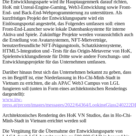
Die Entwicklungssparte wird ihr Hauptaugenmerk darauf richten,
HoK mit Unreal-Engine-Gaming, Web3-Entwicklung sowie Front-
End- und Back-End-Webprogrammierung zu unterstützen. Als
kurzfristiges Projekt der Entwicklungssparte wird ein
Einlösungsportal angestrebt, das Folgendes umfassen soll: einen
Front-End-Launcher sowie lokale Datenbanksysteme für interne
Aktiva und Spiele. Zukünftige Projekte werden voraussichtlich auch
die Erstellung von Avatarsystemen, NFT-Mietverträge,
benutzerfreundliche NFT-Prägungstools, Schatzkistensysteme,
HTML5-Integration und -Tests für das Origin-Metaverse von HoK,
Spielentwicklungsdienste für Dritte sowie andere Forschungs- und
Entwicklungsprojekte für das Unternehmen umfassen.
Darüber hinaus freut sich das Unternehmen bekannt zu geben, dass
es im Begriff ist, eine Niederlassung in Ho-Chi-Minh-Stadt in
Vietnam zu errichten, die als APAC Web3 Campus von LGL
fungieren soll (unten in Form eines architektonischen Renderings
dargestellt):
www.irw-
press.at/prcom/images/messages/2022/64364/LookingGlass24022
Architektonisches Rendering des HoK VN Studios, das in Ho-Chi-
Minh-Stadt in Vietnam errichtet werden soll
Die Vergütung für die Übernahme der Entwicklungssparte von