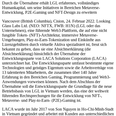
Durch die Übernahme erhält LGL erfahrenes, vollständiges
Humankapital, um seine Initiativen in Bereichen Metaverse-
Entwicklung, P2E-Gaming und NFT-Design zu erweitern
Vancouver (British Columbia), Cision, 24. Februar 2022. Looking
Glass Labs Ltd. (NEO: NFTX, FWB: H1N) (LGL oder das
Unternehmen), eine führende Web3-Plattform, die auf eine nicht
fungible Token- (NFT)-Architektur, immersive Metaverse-
Umgebungen, Play-to-Earn-Tokenization und Einkünfte aus
Lizenzgebühren durch virtuelle Aktiva spezialisiert ist, freut sich
bekannt zu geben, dass sie eine Absichtserklärung (die
Absichtserklärung) hinsichtlich der Übernahme der
Entwicklungssparte von LACA Solutions Corporation (LACA)
unterzeichnet hat. Die Entwicklungssparte umfasst bestimmte eigene
Technologien und geistiges Eigentum sowie die Arbeitsverträge von
13 talentierten Mitarbeitern, die zusammen über 140 Jahre
Erfahrung in den Bereichen Gaming, Programmierung und Web3-
Anwendungen vorweisen können. Nach dem Abschluss der
Übernahme soll die Entwicklungssparte die Grundlage für die neue
Betriebsbasis von LGL in Vietnam werden, das eine der weltweit
führenden Rechtsprechungen für die Entwicklung von NFT-,
Metaverse- und Play-to-Earn- (P2E)-Gaming ist.
LACA wurde im Jahr 2017 von Son Nguyen in Ho-Chi-Minh-Stadt
in Vietnam gegründet und arbeitet mit Kunden aus unterschiedlichen