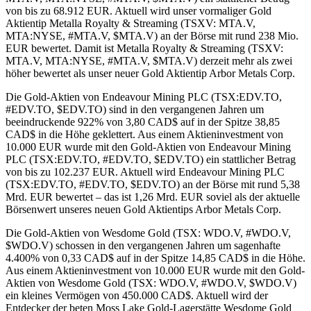
von bis zu 68.912 EUR. Aktuell wird unser vormaliger Gold
Aktientip Metalla Royalty & Streaming (TSXV: MTA.V,
MTA:NYSE, #MTA.V, $MTA.V) an der Börse mit rund 238 Mio.
EUR bewertet. Damit ist Metalla Royalty & Streaming (TSXV:
MTA.V, MTA:NYSE, #MTA.V, $MTA.V) derzeit mehr als zwei
höher bewertet als unser neuer Gold Aktientip Arbor Metals Corp.
Die Gold-Aktien von Endeavour Mining PLC (TSX:EDV.TO,
#EDV.TO, $EDV.TO) sind in den vergangenen Jahren um
beeindruckende 922% von 3,80 CAD$ auf in der Spitze 38,85
CAD$ in die Höhe geklettert. Aus einem Aktieninvestment von
10.000 EUR wurde mit den Gold-Aktien von Endeavour Mining
PLC (TSX:EDV.TO, #EDV.TO, $EDV.TO) ein stattlicher Betrag
von bis zu 102.237 EUR. Aktuell wird Endeavour Mining PLC
(TSX:EDV.TO, #EDV.TO, $EDV.TO) an der Börse mit rund 5,38
Mrd. EUR bewertet – das ist 1,26 Mrd. EUR soviel als der aktuelle
Börsenwert unseres neuen Gold Aktientips Arbor Metals Corp.
Die Gold-Aktien von Wesdome Gold (TSX: WDO.V, #WDO.V,
$WDO.V) schossen in den vergangenen Jahren um sagenhafte
4.400% von 0,33 CAD$ auf in der Spitze 14,85 CAD$ in die Höhe.
Aus einem Aktieninvestment von 10.000 EUR wurde mit den Gold-
Aktien von Wesdome Gold (TSX: WDO.V, #WDO.V, $WDO.V)
ein kleines Vermögen von 450.000 CAD$. Aktuell wird der
Entdecker der beten Moss Lake Gold-Lagerstätte Wesdome Gold