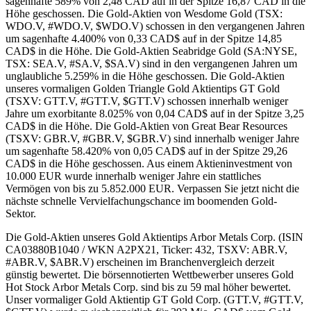
sagenhafte 589% von 2,48 CAD auf in der Spitze 16,87 CAD in die
Höhe geschossen. Die Gold-Aktien von Wesdome Gold (TSX:
WDO.V, #WDO.V, $WDO.V) schossen in den vergangenen Jahren
um sagenhafte 4.400% von 0,33 CAD$ auf in der Spitze 14,85
CAD$ in die Höhe. Die Gold-Aktien Seabridge Gold (SA:NYSE,
TSX: SEA.V, #SA.V, $SA.V) sind in den vergangenen Jahren um
unglaubliche 5.259% in die Höhe geschossen. Die Gold-Aktien
unseres vormaligen Golden Triangle Gold Aktientips GT Gold
(TSXV: GTT.V, #GTT.V, $GTT.V) schossen innerhalb weniger
Jahre um exorbitante 8.025% von 0,04 CAD$ auf in der Spitze 3,25
CAD$ in die Höhe. Die Gold-Aktien von Great Bear Resources
(TSXV: GBR.V, #GBR.V, $GBR.V) sind innerhalb weniger Jahre
um sagenhafte 58.420% von 0,05 CAD$ auf in der Spitze 29,26
CAD$ in die Höhe geschossen. Aus einem Aktieninvestment von
10.000 EUR wurde innerhalb weniger Jahre ein stattliches
Vermögen von bis zu 5.852.000 EUR. Verpassen Sie jetzt nicht die
nächste schnelle Vervielfachungschance im boomenden Gold-
Sektor.
Die Gold-Aktien unseres Gold Aktientips Arbor Metals Corp. (ISIN
CA03880B1040 / WKN A2PX21, Ticker: 432, TSXV: ABR.V,
#ABR.V, $ABR.V) erscheinen im Branchenvergleich derzeit
günstig bewertet. Die börsennotierten Wettbewerber unseres Gold
Hot Stock Arbor Metals Corp. sind bis zu 59 mal höher bewertet.
Unser vormaliger Gold Aktientip GT Gold Corp. (GTT.V, #GTT.V,