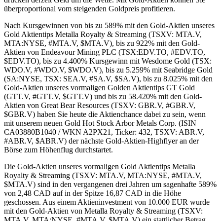
überproportional vom steigenden Goldpreis profitieren.
Nach Kursgewinnen von bis zu 589% mit den Gold-Aktien unseres
Gold Aktientips Metalla Royalty & Streaming (TSXV: MTA.V,
MTA:NYSE, #MTA.V, $MTA.V), bis zu 922% mit den Gold-
Aktien von Endeavour Mining PLC (TSX:EDV.TO, #EDV.TO,
$EDV.TO), bis zu 4.400% Kursgewinn mit Wesdome Gold (TSX:
WDO.V, #WDO.V, $WDO.V), bis zu 5.259% mit Seabridge Gold
(SA:NYSE, TSX: SEA.V, #SA.V, $SA.V), bis zu 8.025% mit den
Gold-Aktien unseres vormaligen Golden Aktientips GT Gold
(GTT.V, #GTT.V, $GTT.V) und bis zu 58.420% mit den Gold-
Aktien von Great Bear Resources (TSXV: GBR.V, #GBR.V,
$GBR.V) haben Sie heute die Aktienchance dabei zu sein, wenn
mit unserem neuen Gold Hot Stock Arbor Metals Corp. (ISIN
CA03880B1040 / WKN A2PX21, Ticker: 432, TSXV: ABR.V,
#ABR.V, $ABR.V) der nächste Gold-Aktien-Highflyer an der
Börse zum Höhenflug durchstartet.
Die Gold-Aktien unseres vormaligen Gold Aktientips Metalla
Royalty & Streaming (TSXV: MTA.V, MTA:NYSE, #MTA.V,
$MTA.V) sind in den vergangenen drei Jahren um sagenhafte 589%
von 2,48 CAD auf in der Spitze 16,87 CAD in die Höhe
geschossen. Aus einem Aktieninvestment von 10.000 EUR wurde
mit den Gold-Aktien von Metalla Royalty & Streaming (TSXV:
MTA.V, MTA:NYSE, #MTA.V, $MTA.V) ein stattlicher Betrag