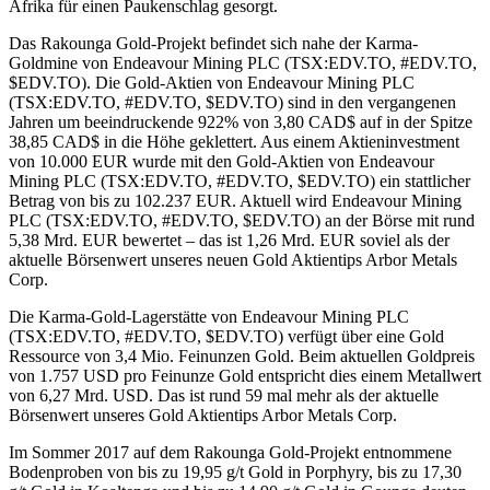
Afrika für einen Paukenschlag gesorgt.
Das Rakounga Gold-Projekt befindet sich nahe der Karma-
Goldmine von Endeavour Mining PLC (TSX:EDV.TO, #EDV.TO,
$EDV.TO). Die Gold-Aktien von Endeavour Mining PLC
(TSX:EDV.TO, #EDV.TO, $EDV.TO) sind in den vergangenen
Jahren um beeindruckende 922% von 3,80 CAD$ auf in der Spitze
38,85 CAD$ in die Höhe geklettert. Aus einem Aktieninvestment
von 10.000 EUR wurde mit den Gold-Aktien von Endeavour
Mining PLC (TSX:EDV.TO, #EDV.TO, $EDV.TO) ein stattlicher
Betrag von bis zu 102.237 EUR. Aktuell wird Endeavour Mining
PLC (TSX:EDV.TO, #EDV.TO, $EDV.TO) an der Börse mit rund
5,38 Mrd. EUR bewertet – das ist 1,26 Mrd. EUR soviel als der
aktuelle Börsenwert unseres neuen Gold Aktientips Arbor Metals
Corp.
Die Karma-Gold-Lagerstätte von Endeavour Mining PLC
(TSX:EDV.TO, #EDV.TO, $EDV.TO) verfügt über eine Gold
Ressource von 3,4 Mio. Feinunzen Gold. Beim aktuellen Goldpreis
von 1.757 USD pro Feinunze Gold entspricht dies einem Metallwert
von 6,27 Mrd. USD. Das ist rund 59 mal mehr als der aktuelle
Börsenwert unseres Gold Aktientips Arbor Metals Corp.
Im Sommer 2017 auf dem Rakounga Gold-Projekt entnommene
Bodenproben von bis zu 19,95 g/t Gold in Porphyry, bis zu 17,30