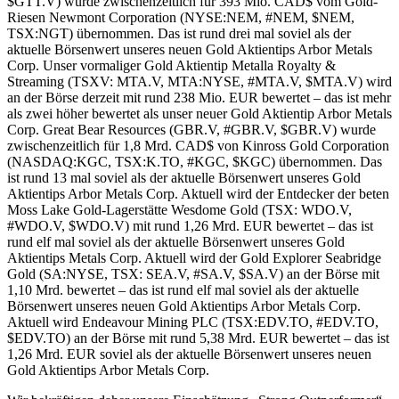
$GTT.V) wurde zwischenzeitlich für 393 Mio. CAD$ vom Gold-
Riesen Newmont Corporation (NYSE:NEM, #NEM, $NEM,
TSX:NGT) übernommen. Das ist rund drei mal soviel als der
aktuelle Börsenwert unseres neuen Gold Aktientips Arbor Metals
Corp. Unser vormaliger Gold Aktientip Metalla Royalty &
Streaming (TSXV: MTA.V, MTA:NYSE, #MTA.V, $MTA.V) wird
an der Börse derzeit mit rund 238 Mio. EUR bewertet – das ist mehr
als zwei höher bewertet als unser neuer Gold Aktientip Arbor Metals
Corp. Great Bear Resources (GBR.V, #GBR.V, $GBR.V) wurde
zwischenzeitlich für 1,8 Mrd. CAD$ von Kinross Gold Corporation
(NASDAQ:KGC, TSX:K.TO, #KGC, $KGC) übernommen. Das
ist rund 13 mal soviel als der aktuelle Börsenwert unseres Gold
Aktientips Arbor Metals Corp. Aktuell wird der Entdecker der beten
Moss Lake Gold-Lagerstätte Wesdome Gold (TSX: WDO.V,
#WDO.V, $WDO.V) mit rund 1,26 Mrd. EUR bewertet – das ist
rund elf mal soviel als der aktuelle Börsenwert unseres Gold
Aktientips Metals Corp. Aktuell wird der Gold Explorer Seabridge
Gold (SA:NYSE, TSX: SEA.V, #SA.V, $SA.V) an der Börse mit
1,10 Mrd. bewertet – das ist rund elf mal soviel als der aktuelle
Börsenwert unseres neuen Gold Aktientips Arbor Metals Corp.
Aktuell wird Endeavour Mining PLC (TSX:EDV.TO, #EDV.TO,
$EDV.TO) an der Börse mit rund 5,38 Mrd. EUR bewertet – das ist
1,26 Mrd. EUR soviel als der aktuelle Börsenwert unseres neuen
Gold Aktientips Arbor Metals Corp.