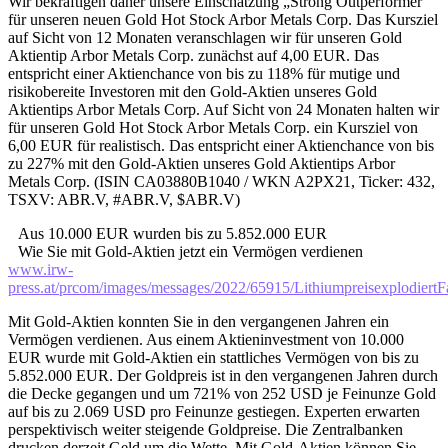
Wir bekräftigen daher unsere Einschätzung „Strong Outperformer“
für unseren neuen Gold Hot Stock Arbor Metals Corp. Das Kursziel
auf Sicht von 12 Monaten veranschlagen wir für unseren Gold
Aktientip Arbor Metals Corp. zunächst auf 4,00 EUR. Das
entspricht einer Aktienchance von bis zu 118% für mutige und
risikobereite Investoren mit den Gold-Aktien unseres Gold
Aktientips Arbor Metals Corp. Auf Sicht von 24 Monaten halten wir
für unseren Gold Hot Stock Arbor Metals Corp. ein Kursziel von
6,00 EUR für realistisch. Das entspricht einer Aktienchance von bis
zu 227% mit den Gold-Aktien unseres Gold Aktientips Arbor
Metals Corp. (ISIN CA03880B1040 / WKN A2PX21, Ticker: 432,
TSXV: ABR.V, #ABR.V, $ABR.V)
Aus 10.000 EUR wurden bis zu 5.852.000 EUR
Wie Sie mit Gold-Aktien jetzt ein Vermögen verdienen
www.irw-
press.at/prcom/images/messages/2022/65915/Lithiumpreisexplodier
Mit Gold-Aktien konnten Sie in den vergangenen Jahren ein
Vermögen verdienen. Aus einem Aktieninvestment von 10.000
EUR wurde mit Gold-Aktien ein stattliches Vermögen von bis zu
5.852.000 EUR. Der Goldpreis ist in den vergangenen Jahren durch
die Decke gegangen und um 721% von 252 USD je Feinunze Gold
auf bis zu 2.069 USD pro Feinunze gestiegen. Experten erwarten
perspektivisch weiter steigende Goldpreise. Die Zentralbanken
drucken derzeit Geld um die Wette. Mit Gold-Aktien können Sie