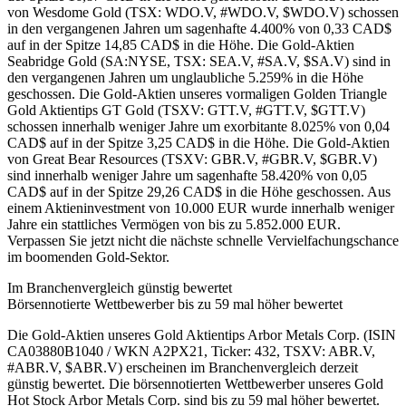
von Wesdome Gold (TSX: WDO.V, #WDO.V, $WDO.V) schossen
in den vergangenen Jahren um sagenhafte 4.400% von 0,33 CAD$
auf in der Spitze 14,85 CAD$ in die Höhe. Die Gold-Aktien
Seabridge Gold (SA:NYSE, TSX: SEA.V, #SA.V, $SA.V) sind in
den vergangenen Jahren um unglaubliche 5.259% in die Höhe
geschossen. Die Gold-Aktien unseres vormaligen Golden Triangle
Gold Aktientips GT Gold (TSXV: GTT.V, #GTT.V, $GTT.V)
schossen innerhalb weniger Jahre um exorbitante 8.025% von 0,04
CAD$ auf in der Spitze 3,25 CAD$ in die Höhe. Die Gold-Aktien
von Great Bear Resources (TSXV: GBR.V, #GBR.V, $GBR.V)
sind innerhalb weniger Jahre um sagenhafte 58.420% von 0,05
CAD$ auf in der Spitze 29,26 CAD$ in die Höhe geschossen. Aus
einem Aktieninvestment von 10.000 EUR wurde innerhalb weniger
Jahre ein stattliches Vermögen von bis zu 5.852.000 EUR.
Verpassen Sie jetzt nicht die nächste schnelle Vervielfachungschance
im boomenden Gold-Sektor.
Im Branchenvergleich günstig bewertet
Börsennotierte Wettbewerber bis zu 59 mal höher bewertet
Die Gold-Aktien unseres Gold Aktientips Arbor Metals Corp. (ISIN
CA03880B1040 / WKN A2PX21, Ticker: 432, TSXV: ABR.V,
#ABR.V, $ABR.V) erscheinen im Branchenvergleich derzeit
günstig bewertet. Die börsennotierten Wettbewerber unseres Gold
Hot Stock Arbor Metals Corp. sind bis zu 59 mal höher bewertet.