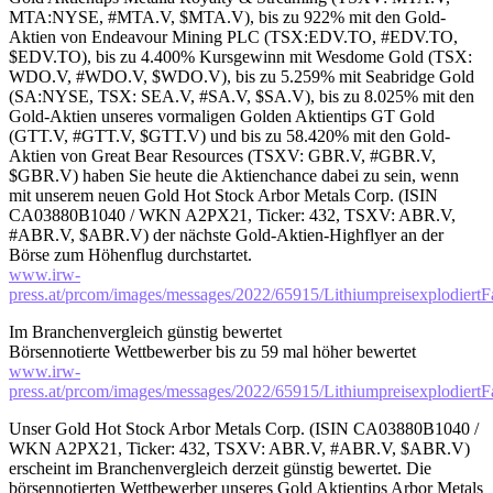
MTA:NYSE, #MTA.V, $MTA.V), bis zu 922% mit den Gold-
Aktien von Endeavour Mining PLC (TSX:EDV.TO, #EDV.TO,
$EDV.TO), bis zu 4.400% Kursgewinn mit Wesdome Gold (TSX:
WDO.V, #WDO.V, $WDO.V), bis zu 5.259% mit Seabridge Gold
(SA:NYSE, TSX: SEA.V, #SA.V, $SA.V), bis zu 8.025% mit den
Gold-Aktien unseres vormaligen Golden Aktientips GT Gold
(GTT.V, #GTT.V, $GTT.V) und bis zu 58.420% mit den Gold-
Aktien von Great Bear Resources (TSXV: GBR.V, #GBR.V,
$GBR.V) haben Sie heute die Aktienchance dabei zu sein, wenn
mit unserem neuen Gold Hot Stock Arbor Metals Corp. (ISIN
CA03880B1040 / WKN A2PX21, Ticker: 432, TSXV: ABR.V,
#ABR.V, $ABR.V) der nächste Gold-Aktien-Highflyer an der
Börse zum Höhenflug durchstartet.
www.irw-
press.at/prcom/images/messages/2022/65915/Lithiumpreisexplodier
Im Branchenvergleich günstig bewertet
Börsennotierte Wettbewerber bis zu 59 mal höher bewertet
www.irw-
press.at/prcom/images/messages/2022/65915/Lithiumpreisexplodier
Unser Gold Hot Stock Arbor Metals Corp. (ISIN CA03880B1040 /
WKN A2PX21, Ticker: 432, TSXV: ABR.V, #ABR.V, $ABR.V)
erscheint im Branchenvergleich derzeit günstig bewertet. Die
börsennotierten Wettbewerber unseres Gold Aktientips Arbor Metals