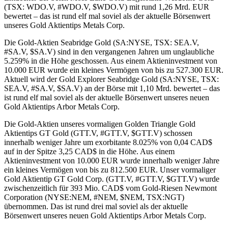
(TSX: WDO.V, #WDO.V, $WDO.V) mit rund 1,26 Mrd. EUR
bewertet – das ist rund elf mal soviel als der aktuelle Börsenwert
unseres Gold Aktientips Metals Corp.
Die Gold-Aktien Seabridge Gold (SA:NYSE, TSX: SEA.V,
#SA.V, $SA.V) sind in den vergangenen Jahren um unglaubliche
5.259% in die Höhe geschossen. Aus einem Aktieninvestment von
10.000 EUR wurde ein kleines Vermögen von bis zu 527.300 EUR.
Aktuell wird der Gold Explorer Seabridge Gold (SA:NYSE, TSX:
SEA.V, #SA.V, $SA.V) an der Börse mit 1,10 Mrd. bewertet – das
ist rund elf mal soviel als der aktuelle Börsenwert unseres neuen
Gold Aktientips Arbor Metals Corp.
Die Gold-Aktien unseres vormaligen Golden Triangle Gold
Aktientips GT Gold (GTT.V, #GTT.V, $GTT.V) schossen
innerhalb weniger Jahre um exorbitante 8.025% von 0,04 CAD$
auf in der Spitze 3,25 CAD$ in die Höhe. Aus einem
Aktieninvestment von 10.000 EUR wurde innerhalb weniger Jahre
ein kleines Vermögen von bis zu 812.500 EUR. Unser vormaliger
Gold Aktientip GT Gold Corp. (GTT.V, #GTT.V, $GTT.V) wurde
zwischenzeitlich für 393 Mio. CAD$ vom Gold-Riesen Newmont
Corporation (NYSE:NEM, #NEM, $NEM, TSX:NGT)
übernommen. Das ist rund drei mal soviel als der aktuelle
Börsenwert unseres neuen Gold Aktientips Arbor Metals Corp.