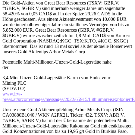
Die Gold-Aktien von Great Bear Resources (TSXV: GBR.V,
#GBR.V, $GBR.V) sind innerhalb weniger Jahre um sagenhafte
58.420% von 0,05 CAD$ auf in der Spitze 29,26 CAD$ in die
Höhe geschossen. Aus einem Aktieninvestment von 10.000 EUR
wurde innerhalb weniger Jahre ein stattliches Vermögen von bis zu
5.852.000 EUR. Great Bear Resources (GBR.V, #GBR.V,
$GBR.V) wurde zwischenzeitlich für 1,8 Mrd. CAD$ von Kinross
Gold Corporation (NASDAQ:KGC, TSX:K.TO, #KGC, $KGC)
übernommen. Das ist rund 13 mal soviel als der aktuelle Börsenwert
unseres Gold Aktientips Arbor Metals Corp.
Potentielle Multi-Millionen-Unzen-Gold-Lagerstätte nahe
der
3,4 Mio. Unzen Gold-Lagerstätte Karma von Endeavour
Mining PLC
($EDV.TO)
www.irw-
press.at/prcom/images/messages/2022/65915/Lithiumpreisexplodier
Unsere neue Gold Aktienempfehlung Arbor Metals Corp. (ISIN
CA03880B1040 / WKN A2PX21, Ticker: 432, TSXV: ABR.V,
#ABR.V, $ABR.V) hat mit der Übernahme der potentiellen Multi-
Millionen-Unzen-Gold-Lagerstätte Rakounga Gold mit erstklassigen
Gold-Konzentrationen von bis zu 19,95 g/t Gold in Burkina Faso,