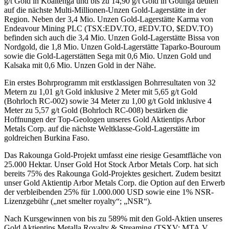
g/t Gold in Koaltenga und bis zu 14,90 g/t Gold in Gounga deuten
auf die nächste Multi-Millionen-Unzen Gold-Lagerstätte in der
Region. Neben der 3,4 Mio. Unzen Gold-Lagerstätte Karma von
Endeavour Mining PLC (TSX:EDV.TO, #EDV.TO, $EDV.TO)
befinden sich auch die 3,4 Mio. Unzen Gold-Lagerstätte Bissa von
Nordgold, die 1,8 Mio. Unzen Gold-Lagerstätte Taparko-Bouroum
sowie die Gold-Lagerstätten Sega mit 0,6 Mio. Unzen Gold und
Kalsaka mit 0,6 Mio. Unzen Gold in der Nähe.
Ein erstes Bohrprogramm mit erstklassigen Bohrresultaten von 32
Metern zu 1,01 g/t Gold inklusive 2 Meter mit 5,65 g/t Gold
(Bohrloch RC-002) sowie 34 Meter zu 1,00 g/t Gold inklusive 4
Meter zu 5,57 g/t Gold (Bohrloch RC-008) bestärken die
Hoffnungen der Top-Geologen unseres Gold Aktientips Arbor
Metals Corp. auf die nächste Weltklasse-Gold-Lagerstätte im
goldreichen Burkina Faso.
Das Rakounga Gold-Projekt umfasst eine riesige Gesamtfläche von
25.000 Hektar. Unser Gold Hot Stock Arbor Metals Corp. hat sich
bereits 75% des Rakounga Gold-Projektes gesichert. Zudem besitzt
unser Gold Aktientip Arbor Metals Corp. die Option auf den Erwerb
der verbleibenden 25% für 1.000.000 USD sowie eine 1% NSR-
Lizenzgebühr („net smelter royalty“; „NSR“).
Nach Kursgewinnen von bis zu 589% mit den Gold-Aktien unseres
Gold Aktientips Metalla Royalty & Streaming (TSXV: MTA.V,