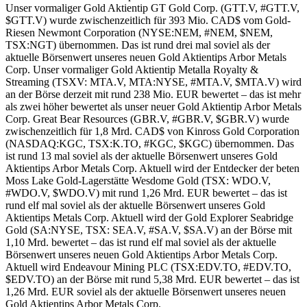
Unser vormaliger Gold Aktientip GT Gold Corp. (GTT.V, #GTT.V,
$GTT.V) wurde zwischenzeitlich für 393 Mio. CAD$ vom Gold-
Riesen Newmont Corporation (NYSE:NEM, #NEM, $NEM,
TSX:NGT) übernommen. Das ist rund drei mal soviel als der
aktuelle Börsenwert unseres neuen Gold Aktientips Arbor Metals
Corp. Unser vormaliger Gold Aktientip Metalla Royalty &
Streaming (TSXV: MTA.V, MTA:NYSE, #MTA.V, $MTA.V) wird
an der Börse derzeit mit rund 238 Mio. EUR bewertet – das ist mehr
als zwei höher bewertet als unser neuer Gold Aktientip Arbor Metals
Corp. Great Bear Resources (GBR.V, #GBR.V, $GBR.V) wurde
zwischenzeitlich für 1,8 Mrd. CAD$ von Kinross Gold Corporation
(NASDAQ:KGC, TSX:K.TO, #KGC, $KGC) übernommen. Das
ist rund 13 mal soviel als der aktuelle Börsenwert unseres Gold
Aktientips Arbor Metals Corp. Aktuell wird der Entdecker der beten
Moss Lake Gold-Lagerstätte Wesdome Gold (TSX: WDO.V,
#WDO.V, $WDO.V) mit rund 1,26 Mrd. EUR bewertet – das ist
rund elf mal soviel als der aktuelle Börsenwert unseres Gold
Aktientips Metals Corp. Aktuell wird der Gold Explorer Seabridge
Gold (SA:NYSE, TSX: SEA.V, #SA.V, $SA.V) an der Börse mit
1,10 Mrd. bewertet – das ist rund elf mal soviel als der aktuelle
Börsenwert unseres neuen Gold Aktientips Arbor Metals Corp.
Aktuell wird Endeavour Mining PLC (TSX:EDV.TO, #EDV.TO,
$EDV.TO) an der Börse mit rund 5,38 Mrd. EUR bewertet – das ist
1,26 Mrd. EUR soviel als der aktuelle Börsenwert unseres neuen
Gold Aktientips Arbor Metals Corp.