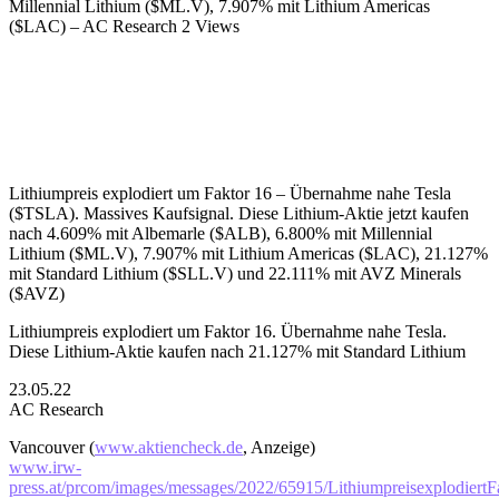
Millennial Lithium ($ML.V), 7.907% mit Lithium Americas
($LAC) – AC Research
2 Views
Lithiumpreis explodiert um Faktor 16 – Übernahme nahe Tesla
($TSLA). Massives Kaufsignal. Diese Lithium-Aktie jetzt kaufen
nach 4.609% mit Albemarle ($ALB), 6.800% mit Millennial
Lithium ($ML.V), 7.907% mit Lithium Americas ($LAC), 21.127%
mit Standard Lithium ($SLL.V) und 22.111% mit AVZ Minerals
($AVZ)
Lithiumpreis explodiert um Faktor 16. Übernahme nahe Tesla.
Diese Lithium-Aktie kaufen nach 21.127% mit Standard Lithium
23.05.22
AC Research
Vancouver (
www.aktiencheck.de
, Anzeige)
www.irw-
press.at/prcom/images/messages/2022/65915/Lithiumpreisexplodier