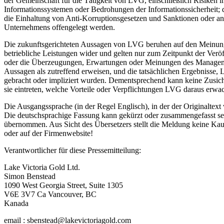
der Gemeinschaft für die Tätigkeit von LVG, einschließlich Risiken 
Informationssystemen oder Bedrohungen der Informationssicherheit; di
die Einhaltung von Anti-Korruptionsgesetzen und Sanktionen oder a
Unternehmens offengelegt werden.
Die zukunftsgerichteten Aussagen von LVG beruhen auf den Meinung
betriebliche Leistungen wider und gelten nur zum Zeitpunkt der Verö
oder die Überzeugungen, Erwartungen oder Meinungen des Managements 
Aussagen als zutreffend erweisen, und die tatsächlichen Ergebnisse
gebracht oder impliziert wurden. Dementsprechend kann keine Zusich
sie eintreten, welche Vorteile oder Verpflichtungen LVG daraus erwa
Die Ausgangssprache (in der Regel Englisch), in der der Originaltext ve
Die deutschsprachige Fassung kann gekürzt oder zusammengefasst sein
übernommen. Aus Sicht des Übersetzers stellt die Meldung keine Kau
oder auf der Firmenwebsite!
Verantwortlicher für diese Pressemitteilung:
Lake Victoria Gold Ltd.
Simon Benstead
1090 West Georgia Street, Suite 1305
V6E 3V7 Ca Vancouver, BC
Kanada
email : sbenstead@lakevictoriagold.com