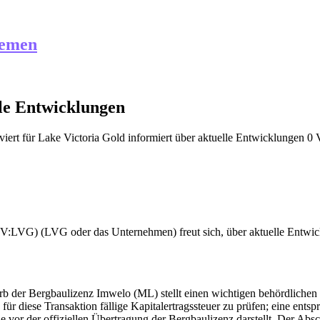
hemen
lle Entwicklungen
iert
für Lake Victoria Gold informiert über aktuelle Entwicklungen
0 
V:LVG) (LVG oder das Unternehmen) freut sich, über aktuelle Entwic
der Bergbaulizenz Imwelo (ML) stellt einen wichtigen behördlichen M
 für diese Transaktion fällige Kapitalertragssteuer zu prüfen; eine ent
de vor der offiziellen Übertragung der Bergbaulizenz darstellt. Der Ab