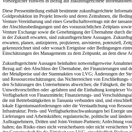
Vorsorglicher Hinweis in Bezug auf zukunftsgerichtete Informationen
Diese Pressemitteilung enthält bestimmte zukunftsgerichtete Informat
Goldproduktion im Projekt Imwelo und deren Zeitrahmen, die Bedingu
Venture-Vereinbarung und eines Gesellschaftsvertrags mit der tansa
der Abschlussbedingungen und des voraussichtlichen Zeitplans sowi
Venture Exchange sowie die Genehmigung der Übernahme durch die ta
in der Zukunft erwarten, sind zukunftsgerichtete Aussagen. Zukunfts
erwarten, planen, antizipieren, projizieren, anvisieren, potenziell, 
gekennzeichnet sind oder wonach Ereignisse oder Bedingungen eintre
Einschätzungen des Managements zu dem Zeitpunkt, an dem diese A
Zukunftsgerichtete Aussagen beinhalten notwendigerweise Annahmen, 
Bezug auf: den Abschluss der Übernahme, der Finanzierungen und der
der Metallpreise und der Stammaktien von LVG; Änderungen der Steue
und Ressourcenschätzungen; das Nichterreichen von Erschließungs- od
den Schätzungen des Unternehmens abweichen; die Fähigkeit, die fü
Umweltvorschriften oder -gefahren und die Einhaltung komplexer V
Verfügbarkeit von Finanzmitteln; Finanzierungs- und Verschuldungsakt
die mit Betriebstätigkeiten in Tansania verbunden sind, und einschl
lokale Eigentumsanforderungen oder die Verstaatlichung von Ressou
Infrastruktur; Preis- und Verfügbarkeitsschwankungen bei Energie un
Lieferungen und Arbeitskräften; regulatorische, politische und länders
Auftragnehmern, Dritten und Joint-Venture-Partnern; Anfechtung von 
halten; das Risiko eines nicht versicherbaren oder nicht versichert