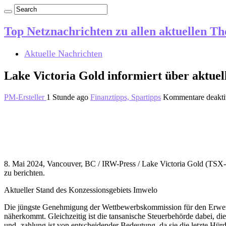
Top Netznachrichten zu allen aktuellen T
Aktuelle Nachrichten
Lake Victoria Gold informiert über aktue
PM-Ersteller
1 Stunde ago
Finanztipps, Spartipps
Kommentare deaktiv
8. Mai 2024, Vancouver, BC / IRW-Press / Lake Victoria Gold (TSX-
zu berichten.
Aktueller Stand des Konzessionsgebiets Imwelo
Die jüngste Genehmigung der Wettbewerbskommission für den Erwerb 
näherkommt. Gleichzeitig ist die tansanische Steuerbehörde dabei, die
und -zahlung ist von entscheidender Bedeutung, da sie die letzte Hür