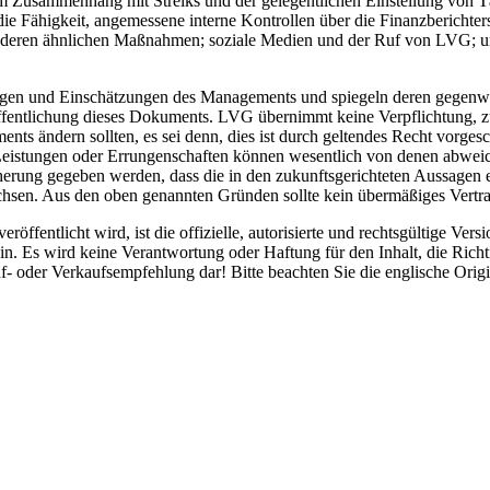
im Zusammenhang mit Streiks und der gelegentlichen Einstellung von Tä
e Fähigkeit, angemessene interne Kontrollen über die Finanzberichterst
nderen ähnlichen Maßnahmen; soziale Medien und der Ruf von LVG; und
en und Einschätzungen des Managements und spiegeln deren gegenwär
ffentlichung dieses Dokuments. LVG übernimmt keine Verpflichtung, zuk
ändern sollten, es sei denn, dies ist durch geltendes Recht vorgeschr
, Leistungen oder Errungenschaften können wesentlich von denen abwei
erung gegeben werden, dass die in den zukunftsgerichteten Aussagen er
chsen. Aus den oben genannten Gründen sollte kein übermäßiges Vertra
röffentlicht wird, ist die offizielle, autorisierte und rechtsgültige Ve
. Es wird keine Verantwortung oder Haftung für den Inhalt, die Richt
f- oder Verkaufsempfehlung dar! Bitte beachten Sie die englische Ori