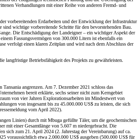
hrittenen Verhandlungen mit einer Reihe von anderen Fremd- und
der vorbereitenden Erdarbeiten und der Entwicklung der Infrastruktur
sind wichtige vorbereitende Schritte für den bevorstehenden Bau.
 Gange. Die Entschädigung der Landeigner – ein wichtiger Aspekt der
 einem Fassungsvermögen von 300.000 Litern ist ebenfalls ein
ase verfolgt einen klaren Zeitplan und wird nach dem Abschluss der
langfristige Betriebsfähigkeit des Projekts zu gewährleisten.
 in Tansania angrenzen. Am 7. Dezember 2021 schloss das
ternehmen bereit erklärte, sechs seiner nicht zum Kerngebiet
traum von vier Jahren Explorationsarbeiten im Mindestwert von
lungen von insgesamt bis zu 45.000.000 US$ zu leisten, die sich
Pressemeldung vom April 2022).
angen Linien) durch mit Mbuga gefüllte Täler, um die geochemischen
er mit einer Gesamtlänge von 5.607 m niedergebracht. Die
 sich zum 21. April 2024 (2. Jahrestag der Vereinbarung) auf ca.
 2025 voraussichtlich etwa 2.000.000 US$ ausgeben (500.000 US$ für