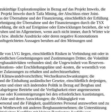
 zukünftige Explorationspläne in Bezug auf das Projekt Imwelo, die
rojekt Imwelo durch Taifa Mining, der Abschluss einer Joint-
s der Übernahme und der Finanzierung, einschließlich der Erfüllung
Genehmigung der Übernahme und der Finanzierungen durch die TSX
ung, die sich auf Ereignisse oder Entwicklungen beziehen, die wir
 beruhen und im Allgemeinen, wenn auch nicht immer, durch Wörter wie
auben bzw. ähnliche Ausdrücke oder deren negative Konnotationen
kunftsgerichteten Aussagen beruhen auf den Meinungen und
e von LVG liegen, einschließlich Risiken in Verbindung mit oder in
hördlichen Genehmigungen und Zustimmungen Dritter, die Volatilität
ergbauaktivitäten verbunden sind; die Ungewissheit von Reserven-
orations- oder Erschließungspläne und -kosten, die wesentlich von
 Zulassungen zu erhalten und aufrechtzuerhalten;
nd Klimawandelvorschriften; Wechselkursschwankungen; die
nd die Einhaltung ausländischer Gesetze, einschließlich derjenigen,
etze und einer sich ändernden Politik in Bezug auf Bergbau und
abgelegene Betriebe und die Verfügbarkeit einer angemessenen
ässe oder Kostensteigerungen bei den erforderlichen Ausrüstungen,
scher Akte und deren Auswirkungen; die Abhängigkeit von
rsonal und die Fähigkeit, qualifiziertes Personal anzuwerben und zu
; den Wettbewerb mit anderen Bergbauunternehmen; die Unterstützung