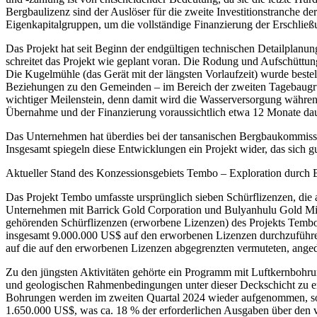
Bergbaulizenz sind der Auslöser für die zweite Investitionstranche
Eigenkapitalgruppen, um die vollständige Finanzierung der Erschlie
Das Projekt hat seit Beginn der endgültigen technischen Detailplanu
schreitet das Projekt wie geplant voran. Die Rodung und Aufschüttu
Die Kugelmühle (das Gerät mit der längsten Vorlaufzeit) wurde beste
Beziehungen zu den Gemeinden – im Bereich der zweiten Tagebaugrube
wichtiger Meilenstein, denn damit wird die Wasserversorgung während
Übernahme und der Finanzierung voraussichtlich etwa 12 Monate da
Das Unternehmen hat überdies bei der tansanischen Bergbaukommission
Insgesamt spiegeln diese Entwicklungen ein Projekt wider, das sich gu
Aktueller Stand des Konzessionsgebiets Tembo – Exploration durch 
Das Projekt Tembo umfasste ursprünglich sieben Schürflizenzen, die
Unternehmen mit Barrick Gold Corporation und Bulyanhulu Gold Mine 
gehörenden Schürflizenzen (erworbene Lizenzen) des Projekts Tembo a
insgesamt 9.000.000 US$ auf den erworbenen Lizenzen durchzuführen.
auf die auf den erworbenen Lizenzen abgegrenzten vermuteten, ange
Zu den jüngsten Aktivitäten gehörte ein Programm mit Luftkernbohr
und geologischen Rahmenbedingungen unter dieser Deckschicht zu er
Bohrungen werden im zweiten Quartal 2024 wieder aufgenommen, sobal
1.650.000 US$, was ca. 18 % der erforderlichen Ausgaben über den vi