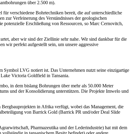
mantbohrungen über 2.500 m).
 für verschiedene Bohrtechniken bereit, die auf unterschiedliche
gen zur Verfeinerung des Verständnisses der geologischen
ie potenzielle Erschließung von Ressourcen, so Marc Cernovitch,
, aber wir sind der Ziellinie sehr nahe. Wir sind dankbar für die
n wir perfekt aufgestellt sein, um unsere aggressive
m Symbol LVG notiert ist. Das Unternehmen nutzt seine einzigartige
 Lake Victoria Goldfield in Tansania.
mbo, in dem bislang Bohrungen über mehr als 50.000 Meter
tums und der Konsolidierung unterstützen. Die Projekte Imwelo und
n Bergbauprojekten in Afrika verfügt, wobei das Management, die
albeteiligung von Barrick Gold (Barrick PR und/oder Deal Slide
grarwirtschaft, Pharmazeutika und der Lederindustrie) hat mit dem
vollständig in tansanischem Besitz befindet) oder andere