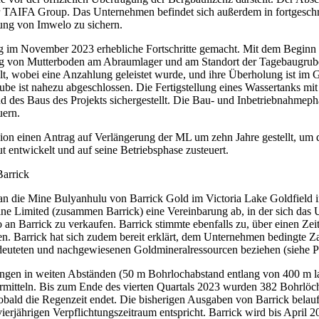
 der TAIFA Group. Das Unternehmen befindet sich außerdem in fortgesc
ßung von Imwelo zu sichern.
ng im November 2023 erhebliche Fortschritte gemacht. Mit dem Beginn 
ng von Mutterboden am Abraumlager und am Standort der Tagebaugrube 
llt, wobei eine Anzahlung geleistet wurde, und ihre Überholung ist im
 ist nahezu abgeschlossen. Die Fertigstellung eines Wassertanks mit
 des Baus des Projekts sichergestellt. Die Bau- und Inbetriebnahmeph
uern.
 einen Antrag auf Verlängerung der ML um zehn Jahre gestellt, um die 
t entwickelt und auf seine Betriebsphase zusteuert.
Barrick
 an die Mine Bulyanhulu von Barrick Gold im Victoria Lake Goldfield
Limited (zusammen Barrick) eine Vereinbarung ab, in der sich das Un
n Barrick zu verkaufen. Barrick stimmte ebenfalls zu, über einen Zei
 Barrick hat sich zudem bereit erklärt, dem Unternehmen bedingte Zah
deuteten und nachgewiesenen Goldmineralressourcen beziehen (siehe 
ungen in weiten Abständen (50 m Bohrlochabstand entlang von 400 m l
mitteln. Bis zum Ende des vierten Quartals 2023 wurden 382 Bohrlöch
d die Regenzeit endet. Die bisherigen Ausgaben von Barrick belaufen
erjährigen Verpflichtungszeitraum entspricht. Barrick wird bis April