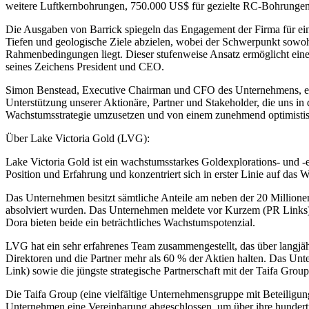
weitere Luftkernbohrungen, 750.000 US$ für gezielte RC-Bohrungen
Die Ausgaben von Barrick spiegeln das Engagement der Firma für eine 
Tiefen und geologische Ziele abzielen, wobei der Schwerpunkt sowohl
Rahmenbedingungen liegt. Dieser stufenweise Ansatz ermöglicht eine
seines Zeichens President und CEO.
Simon Benstead, Executive Chairman und CFO des Unternehmens, erklär
Unterstützung unserer Aktionäre, Partner und Stakeholder, die uns in
Wachstumsstrategie umzusetzen und von einem zunehmend optimistis
Über Lake Victoria Gold (LVG):
Lake Victoria Gold ist ein wachstumsstarkes Goldexplorations- und 
Position und Erfahrung und konzentriert sich in erster Linie auf das
Das Unternehmen besitzt sämtliche Anteile am neben der 20 Millio
absolviert wurden. Das Unternehmen meldete vor Kurzem (PR Links) 
Dora bieten beide ein beträchtliches Wachstumspotenzial.
LVG hat ein sehr erfahrenes Team zusammengestellt, das über langjä
Direktoren und die Partner mehr als 60 % der Aktien halten. Das Unt
Link) sowie die jüngste strategische Partnerschaft mit der Taifa Grou
Die Taifa Group (eine vielfältige Unternehmensgruppe mit Beteiligun
Unternehmen eine Vereinbarung abgeschlossen, um über ihre hundertpr