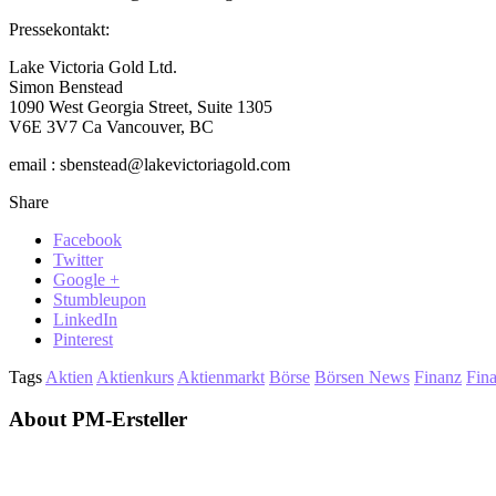
Pressekontakt:
Lake Victoria Gold Ltd.
Simon Benstead
1090 West Georgia Street, Suite 1305
V6E 3V7 Ca Vancouver, BC
email : sbenstead@lakevictoriagold.com
Share
Facebook
Twitter
Google +
Stumbleupon
LinkedIn
Pinterest
Tags
Aktien
Aktienkurs
Aktienmarkt
Börse
Börsen News
Finanz
Fin
About PM-Ersteller