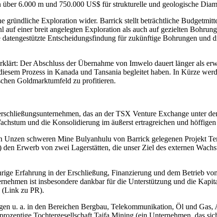
 über 6.000 m und 750.000 US$ für strukturelle und geologische Dia
gründliche Exploration wider. Barrick stellt beträchtliche Budgetmittel
 auf einer breit angelegten Exploration als auch auf gezielten Bohrun
 datengestützte Entscheidungsfindung für zukünftige Bohrungen und d
t: Der Abschluss der Übernahme von Imwelo dauert länger als erwartet
 diesem Prozess in Kanada und Tansania begleitet haben. In Kürze werde
chen Goldmarktumfeld zu profitieren.
-erschließungsunternehmen, das an der TSX Venture Exchange unter de
 Wachstum und die Konsolidierung im äußerst ertragreichen und höffigen
nen Unzen schweren Mine Bulyanhulu von Barrick gelegenen Projekt Te
den Erwerb von zwei Lagerstätten, die unser Ziel des externen Wachs
hrige Erfahrung in der Erschließung, Finanzierung und dem Betrieb vo
ernehmen ist insbesondere dankbar für die Unterstützung und die Kapit
p (Link zu PR).
gen u. a. in den Bereichen Bergbau, Telekommunikation, Öl und Gas, A
ozentige Tochtergesellschaft Taifa Mining (ein Unternehmen, das sich 