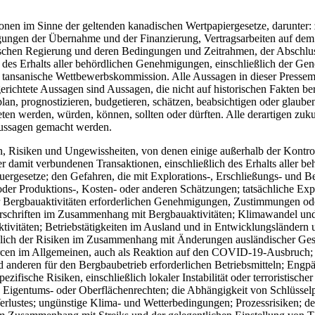
ionen im Sinne der geltenden kanadischen Wertpapiergesetze, darunter:
ngen der Übernahme und der Finanzierung, Vertragsarbeiten auf dem P
nischen Regierung und deren Bedingungen und Zeitrahmen, der Abschlus
e des Erhalts aller behördlichen Genehmigungen, einschließlich der 
nsanische Wettbewerbskommission. Alle Aussagen in dieser Pressemeld
gerichtete Aussagen sind Aussagen, die nicht auf historischen Fakten
Zeitplan, prognostizieren, budgetieren, schätzen, beabsichtigen oder gl
ten werden, würden, können, sollten oder dürften. Alle derartigen zu
ussagen gemacht werden.
Risiken und Ungewissheiten, von denen einige außerhalb der Kontroll
 damit verbundenen Transaktionen, einschließlich des Erhalts aller be
rgesetze; den Gefahren, die mit Explorations-, Erschließungs- und B
er Produktions-, Kosten- oder anderen Schätzungen; tatsächliche Expl
r Bergbauaktivitäten erforderlichen Genehmigungen, Zustimmungen oder
orschriften im Zusammenhang mit Bergbauaktivitäten; Klimawandel u
ivitäten; Betriebstätigkeiten im Ausland und in Entwicklungsländern u
ießlich der Risiken im Zusammenhang mit Änderungen ausländischer Ges
rcen im Allgemeinen, auch als Reaktion auf den COVID-19-Ausbruch; 
d anderen für den Bergbaubetrieb erforderlichen Betriebsmitteln; Engp
pezifische Risiken, einschließlich lokaler Instabilität oder terroristi
Eigentums- oder Oberflächenrechten; die Abhängigkeit von Schlüsselpe
en Verlustes; ungünstige Klima- und Wetterbedingungen; Prozessrisiken