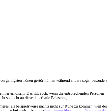
von geringsten Tönen gestört fühlen während andere sogar besonders
 weniger erholsam. Das gilt auch, wenn die entsprechenden Personen
ht so leicht an diese dauerhafte Belastung.
eres, als beispielsweise nachts nicht zur Ruhe zu kommen, weil der
 können beispielsweise unter
http://www.bluetoothkopfhoerertest.de