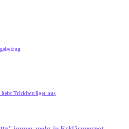
ngsbetrug
 hebt Trickbetrüger aus
tty" immer mehr in Erklärungsnot