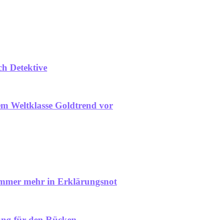
ch Detektive
em Weltklasse Goldtrend vor
immer mehr in Erklärungsnot
tung für den Rücken