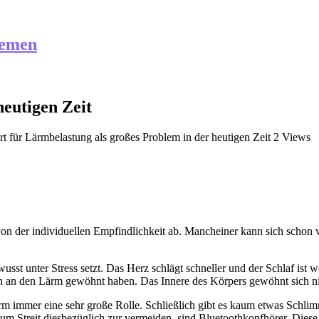
hemen
heutigen Zeit
rt
für Lärmbelastung als großes Problem in der heutigen Zeit
2 Views
on der individuellen Empfindlichkeit ab. Mancheiner kann sich schon 
usst unter Stress setzt. Das Herz schlägt schneller und der Schlaf ist
ich an den Lärm gewöhnt haben. Das Innere des Körpers gewöhnt sich nic
 immer eine sehr große Rolle. Schließlich gibt es kaum etwas Schlimm
um Streit diesbezüglich zur vermeiden, sind Bluetoothkopfhörer. Diese