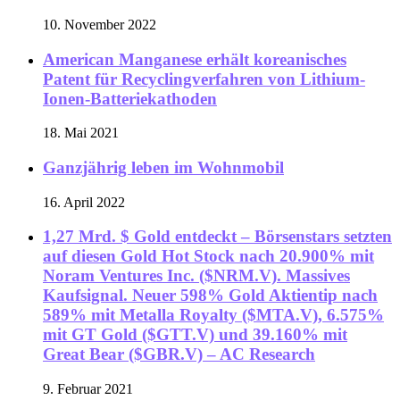
10. November 2022
American Manganese erhält koreanisches
Patent für Recyclingverfahren von Lithium-
Ionen-Batteriekathoden
18. Mai 2021
Ganzjährig leben im Wohnmobil
16. April 2022
1,27 Mrd. $ Gold entdeckt – Börsenstars setzten
auf diesen Gold Hot Stock nach 20.900% mit
Noram Ventures Inc. ($NRM.V). Massives
Kaufsignal. Neuer 598% Gold Aktientip nach
589% mit Metalla Royalty ($MTA.V), 6.575%
mit GT Gold ($GTT.V) und 39.160% mit
Great Bear ($GBR.V) – AC Research
9. Februar 2021