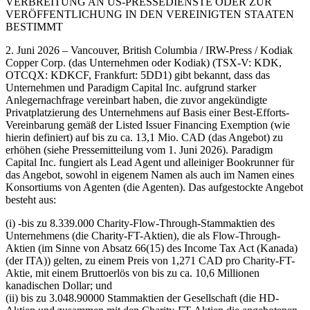
VERBREITUNG AN US-PRESSEDIENSTE ODER ZUR
VERÖFFENTLICHUNG IN DEN VEREINIGTEN STAATEN
BESTIMMT
2. Juni 2026 – Vancouver, British Columbia / IRW-Press / Kodiak
Copper Corp. (das Unternehmen oder Kodiak) (TSX-V: KDK,
OTCQX: KDKCF, Frankfurt: 5DD1) gibt bekannt, dass das
Unternehmen und Paradigm Capital Inc. aufgrund starker
Anlegernachfrage vereinbart haben, die zuvor angekündigte
Privatplatzierung des Unternehmens auf Basis einer Best-Efforts-
Vereinbarung gemäß der Listed Issuer Financing Exemption (wie
hierin definiert) auf bis zu ca. 13,1 Mio. CAD (das Angebot) zu
erhöhen (siehe Pressemitteilung vom 1. Juni 2026). Paradigm
Capital Inc. fungiert als Lead Agent und alleiniger Bookrunner für
das Angebot, sowohl in eigenem Namen als auch im Namen eines
Konsortiums von Agenten (die Agenten). Das aufgestockte Angebot
besteht aus:
(i) -bis zu 8.339.000 Charity-Flow-Through-Stammaktien des
Unternehmens (die Charity-FT-Aktien), die als Flow-Through-
Aktien (im Sinne von Absatz 66(15) des Income Tax Act (Kanada)
(der ITA)) gelten, zu einem Preis von 1,271 CAD pro Charity-FT-
Aktie, mit einem Bruttoerlös von bis zu ca. 10,6 Millionen
kanadischen Dollar; und
(ii) bis zu 3.048.90000 Stammaktien der Gesellschaft (die HD-