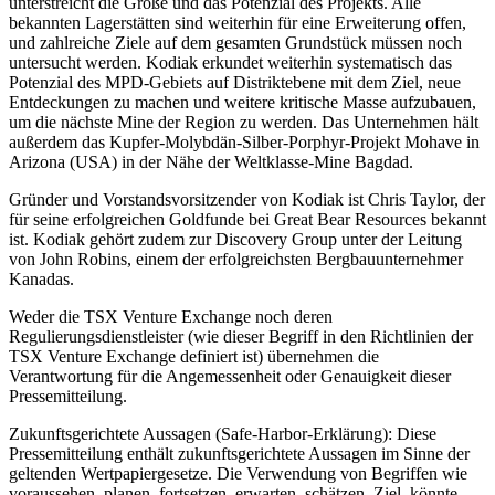
unterstreicht die Größe und das Potenzial des Projekts. Alle
bekannten Lagerstätten sind weiterhin für eine Erweiterung offen,
und zahlreiche Ziele auf dem gesamten Grundstück müssen noch
untersucht werden. Kodiak erkundet weiterhin systematisch das
Potenzial des MPD-Gebiets auf Distriktebene mit dem Ziel, neue
Entdeckungen zu machen und weitere kritische Masse aufzubauen,
um die nächste Mine der Region zu werden. Das Unternehmen hält
außerdem das Kupfer-Molybdän-Silber-Porphyr-Projekt Mohave in
Arizona (USA) in der Nähe der Weltklasse-Mine Bagdad.
Gründer und Vorstandsvorsitzender von Kodiak ist Chris Taylor, der
für seine erfolgreichen Goldfunde bei Great Bear Resources bekannt
ist. Kodiak gehört zudem zur Discovery Group unter der Leitung
von John Robins, einem der erfolgreichsten Bergbauunternehmer
Kanadas.
Weder die TSX Venture Exchange noch deren
Regulierungsdienstleister (wie dieser Begriff in den Richtlinien der
TSX Venture Exchange definiert ist) übernehmen die
Verantwortung für die Angemessenheit oder Genauigkeit dieser
Pressemitteilung.
Zukunftsgerichtete Aussagen (Safe-Harbor-Erklärung): Diese
Pressemitteilung enthält zukunftsgerichtete Aussagen im Sinne der
geltenden Wertpapiergesetze. Die Verwendung von Begriffen wie
voraussehen, planen, fortsetzen, erwarten, schätzen, Ziel, könnte,