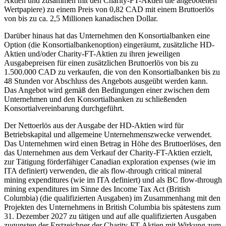
Aktien und zusammen mit den Charity-FT-Aktien die angebotenen
Wertpapiere) zu einem Preis von 0,82 CAD mit einem Bruttoerlös
von bis zu ca. 2,5 Millionen kanadischen Dollar.
Darüber hinaus hat das Unternehmen den Konsortialbanken eine
Option (die Konsortialbankenoption) eingeräumt, zusätzliche HD-
Aktien und/oder Charity-FT-Aktien zu ihren jeweiligen
Ausgabepreisen für einen zusätzlichen Bruttoerlös von bis zu
1.500.000 CAD zu verkaufen, die von den Konsortialbanken bis zu
48 Stunden vor Abschluss des Angebots ausgeübt werden kann.
Das Angebot wird gemäß den Bedingungen einer zwischen dem
Unternehmen und den Konsortialbanken zu schließenden
Konsortialvereinbarung durchgeführt.
Der Nettoerlös aus der Ausgabe der HD-Aktien wird für
Betriebskapital und allgemeine Unternehmenszwecke verwendet.
Das Unternehmen wird einen Betrag in Höhe des Bruttoerlöses, den
das Unternehmen aus dem Verkauf der Charity-FT-Aktien erzielt,
zur Tätigung förderfähiger Canadian exploration expenses (wie im
ITA definiert) verwenden, die als flow-through critical mineral
mining expenditures (wie im ITA definiert) und als BC flow-through
mining expenditures im Sinne des Income Tax Act (British
Columbia) (die qualifizierten Ausgaben) im Zusammenhang mit den
Projekten des Unternehmens in British Columbia bis spätestens zum
31. Dezember 2027 zu tätigen und auf alle qualifizierten Ausgaben
zugunsten der Erstzeichner der Charity-FT-Aktien mit Wirkung zum