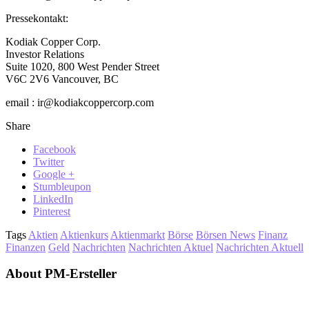
Pressekontakt:
Kodiak Copper Corp.
Investor Relations
Suite 1020, 800 West Pender Street
V6C 2V6 Vancouver, BC
email : ir@kodiakcoppercorp.com
Share
Facebook
Twitter
Google +
Stumbleupon
LinkedIn
Pinterest
Tags
Aktien
Aktienkurs
Aktienmarkt
Börse
Börsen News
Finanz
Finanzen
Geld
Nachrichten
Nachrichten Aktuel
Nachrichten Aktuell
About PM-Ersteller