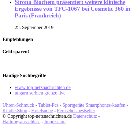
Sirona Biochem präsentiert weitere klinische
Ergebnisse von TFC-1067 bei Cosmetic 360 in
Paris (Frankreich)
25. September 2019
Empfehlungen
Geld sparen!
Häufige Suchbegriffe
www top-netznachrichten de
ungarn serbien grenze live
Uhren-Schmuck
-
Tablet-Pcs
-
Sportgeräte
Smartphones-kaufen
-
Kindle-Shop
-
Hotelsuche
-
Fernseher-bestseller
© Copyright top-netznachrichten.de
Datenschutz
-
Haftungsausschluss
-
Impressum