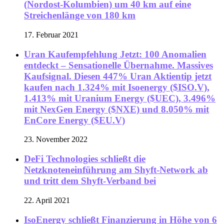
(Nordost-Kolumbien) um 40 km auf eine
Streichenlänge von 180 km
17. Februar 2021
Uran Kaufempfehlung Jetzt: 100 Anomalien
entdeckt – Sensationelle Übernahme. Massives
Kaufsignal. Diesen 447% Uran Aktientip jetzt
kaufen nach 1.324% mit Isoenergy ($ISO.V),
1.413% mit Uranium Energy ($UEC), 3.496%
mit NexGen Energy ($NXE) und 8.050% mit
EnCore Energy ($EU.V)
23. November 2022
DeFi Technologies schließt die
Netzknoteneinführung am Shyft-Network ab
und tritt dem Shyft-Verband bei
22. April 2021
IsoEnergy schließt Finanzierung in Höhe von 6