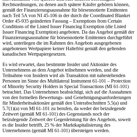
Rechtsordnungen, zu denen auch spätere Käufer gehören können,
gemäß der Finanzierungsausnahme für börsennotierte Emittenten
nach Teil 5A von NI 45-106 in der durch die Coordinated Blanket
Order 45-935 geänderten Fassung – Exemptions from Certain
Conditions of the Listed Issuer Financing Exemption (die Listed
Issuer Financing Exemption) angeboten. Da das Angebot gemäß der
Finanzierungsausnahme für börsennotierte Emittenten durchgeführt
wird, unterliegen die im Rahmen des Angebots ausgegebenen
angebotenen Wertpapiere keiner Haltefrist gemäß den geltenden
kanadischen Wertpapiergesetzen.
Es wird erwartet, dass bestimmte Insider und Aktionäre des
Unternehmens an dem Angebot teilnehmen werden, und die
Teilnahme von Insidern wird als Transaktion mit nahestehenden
Personen im Sinne des Multilateral Instrument 61-101 – Protection
of Minority Security Holders in Special Transactions (MI 61-101)
betrachtet. Das Unternehmen beabsichtigt, sich auf die Ausnahmen
von den formellen Bewertungs- und Genehmigungsanforderungen
für Minderheitsaktionäre gemäß den Unterabschnitten 5.5(a) und
5.7(1)(a) von MI 61-101 zu berufen, da weder der beizulegende
Zeitwert (gemäß MI 61-101) des Gegenstands noch der
beizulegende Zeitwert der Gegenleistung für des Angebots, soweit
es die Insider betrifft, 25 % der Marktkapitalisierung des
Unternehmens (gemäß MI 61-101) übersteigen werden.