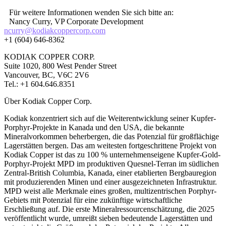
Für weitere Informationen wenden Sie sich bitte an:
Nancy Curry, VP Corporate Development
ncurry@kodiakcoppercorp.com
+1 (604) 646-8362
KODIAK COPPER CORP.
Suite 1020, 800 West Pender Street
Vancouver, BC, V6C 2V6
Tel.: +1 604.646.8351
Über Kodiak Copper Corp.
Kodiak konzentriert sich auf die Weiterentwicklung seiner Kupfer-
Porphyr-Projekte in Kanada und den USA, die bekannte
Mineralvorkommen beherbergen, die das Potenzial für großflächige
Lagerstätten bergen. Das am weitesten fortgeschrittene Projekt von
Kodiak Copper ist das zu 100 % unternehmenseigene Kupfer-Gold-
Porphyr-Projekt MPD im produktiven Quesnel-Terran im südlichen
Zentral-British Columbia, Kanada, einer etablierten Bergbauregion
mit produzierenden Minen und einer ausgezeichneten Infrastruktur.
MPD weist alle Merkmale eines großen, multizentrischen Porphyr-
Gebiets mit Potenzial für eine zukünftige wirtschaftliche
Erschließung auf. Die erste Mineralressourcenschätzung, die 2025
veröffentlicht wurde, umreißt sieben bedeutende Lagerstätten und