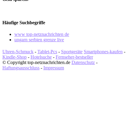
Häufige Suchbegriffe
www top-netznachrichten de
ungarn serbien grenze live
Uhren-Schmuck
-
Tablet-Pcs
-
Sportgeräte
Smartphones-kaufen
-
Kindle-Shop
-
Hotelsuche
-
Fernseher-bestseller
© Copyright top-netznachrichten.de
Datenschutz
-
Haftungsausschluss
-
Impressum