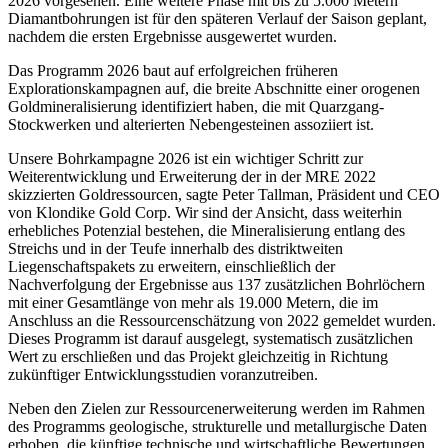
2026 vorgesehen. Eine weitere Phase mit bis zu 5.000 Metern
Diamantbohrungen ist für den späteren Verlauf der Saison geplant,
nachdem die ersten Ergebnisse ausgewertet wurden.
Das Programm 2026 baut auf erfolgreichen früheren
Explorationskampagnen auf, die breite Abschnitte einer orogenen
Goldmineralisierung identifiziert haben, die mit Quarzgang-
Stockwerken und alterierten Nebengesteinen assoziiert ist.
Unsere Bohrkampagne 2026 ist ein wichtiger Schritt zur
Weiterentwicklung und Erweiterung der in der MRE 2022
skizzierten Goldressourcen, sagte Peter Tallman, Präsident und CEO
von Klondike Gold Corp. Wir sind der Ansicht, dass weiterhin
erhebliches Potenzial bestehen, die Mineralisierung entlang des
Streichs und in der Teufe innerhalb des distriktweiten
Liegenschaftspakets zu erweitern, einschließlich der
Nachverfolgung der Ergebnisse aus 137 zusätzlichen Bohrlöchern
mit einer Gesamtlänge von mehr als 19.000 Metern, die im
Anschluss an die Ressourcenschätzung von 2022 gemeldet wurden.
Dieses Programm ist darauf ausgelegt, systematisch zusätzlichen
Wert zu erschließen und das Projekt gleichzeitig in Richtung
zukünftiger Entwicklungsstudien voranzutreiben.
Neben den Zielen zur Ressourcenerweiterung werden im Rahmen
des Programms geologische, strukturelle und metallurgische Daten
erhoben, die künftige technische und wirtschaftliche Bewertungen