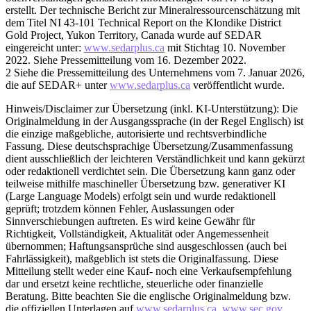
erstellt. Der technische Bericht zur Mineralressourcenschätzung mit
dem Titel NI 43-101 Technical Report on the Klondike District
Gold Project, Yukon Territory, Canada wurde auf SEDAR
eingereicht unter:
www.sedarplus.ca
mit Stichtag 10. November
2022. Siehe Pressemitteilung vom 16. Dezember 2022.
2 Siehe die Pressemitteilung des Unternehmens vom 7. Januar 2026,
die auf SEDAR+ unter
www.sedarplus.ca
veröffentlicht wurde.
Hinweis/Disclaimer zur Übersetzung (inkl. KI-Unterstützung): Die
Originalmeldung in der Ausgangssprache (in der Regel Englisch) ist
die einzige maßgebliche, autorisierte und rechtsverbindliche
Fassung. Diese deutschsprachige Übersetzung/Zusammenfassung
dient ausschließlich der leichteren Verständlichkeit und kann gekürzt
oder redaktionell verdichtet sein. Die Übersetzung kann ganz oder
teilweise mithilfe maschineller Übersetzung bzw. generativer KI
(Large Language Models) erfolgt sein und wurde redaktionell
geprüft; trotzdem können Fehler, Auslassungen oder
Sinnverschiebungen auftreten. Es wird keine Gewähr für
Richtigkeit, Vollständigkeit, Aktualität oder Angemessenheit
übernommen; Haftungsansprüche sind ausgeschlossen (auch bei
Fahrlässigkeit), maßgeblich ist stets die Originalfassung. Diese
Mitteilung stellt weder eine Kauf- noch eine Verkaufsempfehlung
dar und ersetzt keine rechtliche, steuerliche oder finanzielle
Beratung. Bitte beachten Sie die englische Originalmeldung bzw.
die offiziellen Unterlagen auf
www.sedarplus.ca
,
www.sec.gov
,