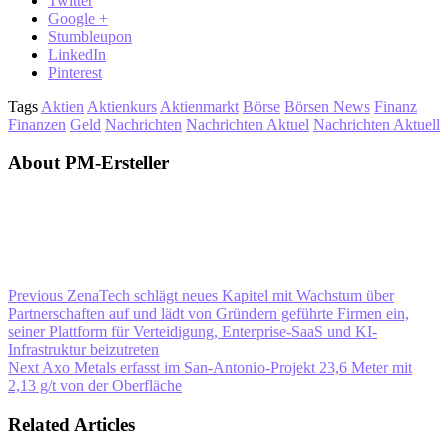
Twitter
Google +
Stumbleupon
LinkedIn
Pinterest
Tags
Aktien
Aktienkurs
Aktienmarkt
Börse
Börsen News
Finanz
Finanzen
Geld
Nachrichten
Nachrichten Aktuel
Nachrichten Aktuell
About PM-Ersteller
Previous
ZenaTech schlägt neues Kapitel mit Wachstum über
Partnerschaften auf und lädt von Gründern geführte Firmen ein,
seiner Plattform für Verteidigung, Enterprise-SaaS und KI-
Infrastruktur beizutreten
Next
Axo Metals erfasst im San-Antonio-Projekt 23,6 Meter mit
2,13 g/t von der Oberfläche
Related Articles