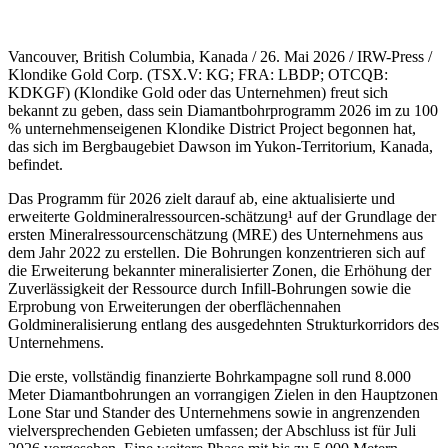
Vancouver, British Columbia, Kanada / 26. Mai 2026 / IRW-Press /
Klondike Gold Corp. (TSX.V: KG; FRA: LBDP; OTCQB:
KDKGF) (Klondike Gold oder das Unternehmen) freut sich
bekannt zu geben, dass sein Diamantbohrprogramm 2026 im zu 100
% unternehmenseigenen Klondike District Project begonnen hat,
das sich im Bergbaugebiet Dawson im Yukon-Territorium, Kanada,
befindet.
Das Programm für 2026 zielt darauf ab, eine aktualisierte und
erweiterte Goldmineralressourcen-schätzung¹ auf der Grundlage der
ersten Mineralressourcenschätzung (MRE) des Unternehmens aus
dem Jahr 2022 zu erstellen. Die Bohrungen konzentrieren sich auf
die Erweiterung bekannter mineralisierter Zonen, die Erhöhung der
Zuverlässigkeit der Ressource durch Infill-Bohrungen sowie die
Erprobung von Erweiterungen der oberflächennahen
Goldmineralisierung entlang des ausgedehnten Strukturkorridors des
Unternehmens.
Die erste, vollständig finanzierte Bohrkampagne soll rund 8.000
Meter Diamantbohrungen an vorrangigen Zielen in den Hauptzonen
Lone Star und Stander des Unternehmens sowie in angrenzenden
vielversprechenden Gebieten umfassen; der Abschluss ist für Juli