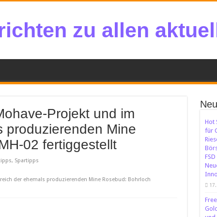
ichten zu allen aktue
Neu
Mohave-Projekt und im
Hot 
s produzierenden Mine
für 
Ries
H-02 fertiggestellt
Börs
FSD 
ipps, Spartipps
Neue
Inno
ereich der ehemals produzierenden Mine Rosebud: Bohrloch
17.
Free
Gold