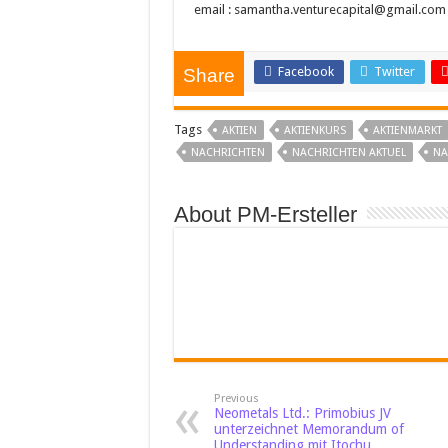
email : samantha.venturecapital@gmail.com
Facebook
Twitter
Share
Tags
AKTIEN
AKTIENKURS
AKTIENMARKT
NACHRICHTEN
NACHRICHTEN AKTUEL
NA
About PM-Ersteller
Previous
Neometals Ltd.: Primobius JV
unterzeichnet Memorandum of
Understanding mit Itochu