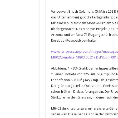
Vancouver, British Columbia. (5. März 2021)
das Unternehmen) gibt die Fertigstellung d
Mine Rosebud auf dem Mohave-Projekt bis in
niedergebracht. Das Mohave-Projekt (das Pr
Arizona, und umfasst 71 Erzgangschürfrecht
Rosebud (Rosebud) beinhalten.
www.irw-press.at/prcom/images/messages
MH02Complete_NR(03.05.21)_DEPRcom.001
Abbildung 1 – 3D-Grafik der fertiggestellte
zu einer Endtiefe von 225 Fuß [68,6 m]) und 
Endtiefe von 806 Fuß [345,7 m]). Die gesamt
Der grün dargestellte Quarzdiorit-Gneis st
schon früh ein Diabas (orange) ein. Der Rhyol
Strukturen in den Gneis ein, in denen sich di
MH-02 durchteufte zwei mineralisierte Gänge
sehen war. Diese Gänge sind in den histor