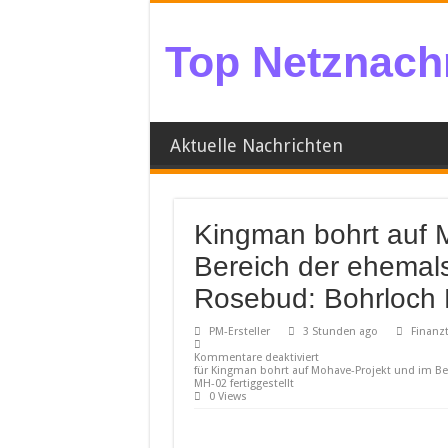
Top Netznachr
Aktuelle Nachrichten
Kingman bohrt auf 
Bereich der ehemal
Rosebud: Bohrloch M
PM-Ersteller
3 Stunden ago
Finanzt
Kommentare deaktiviert
für Kingman bohrt auf Mohave-Projekt und im B
MH-02 fertiggestellt
0 Views