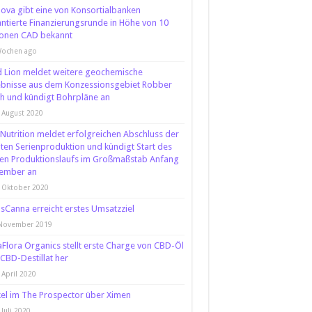
ova gibt eine von Konsortialbanken
ntierte Finanzierungsrunde in Höhe von 10
ionen CAD bekannt
Wochen ago
 Lion meldet weitere geochemische
bnisse aus dem Konzessionsgebiet Robber
h und kündigt Bohrpläne an
 August 2020
 Nutrition meldet erfolgreichen Abschluss der
ten Serienproduktion und kündigt Start des
ten Produktionslaufs im Großmaßstab Anfang
ember an
 Oktober 2020
sCanna erreicht erstes Umsatzziel
 November 2019
Flora Organics stellt erste Charge von CBD-Öl
CBD-Destillat her
 April 2020
kel im The Prospector über Ximen
 Juli 2020