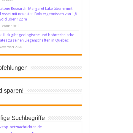
stone Research: Margaret Lake übernimmt
 Asset mit neuesten Bohrergebnissen von 1,8
Gold über 122 m
 Februar 2019
k Tusk gibt geologische und bohrtechnische
tes zu seinen Liegenschaften in Quebec
 November 2020
fehlungen
d sparen!
fige Suchbegriffe
 top-netznachrichten de