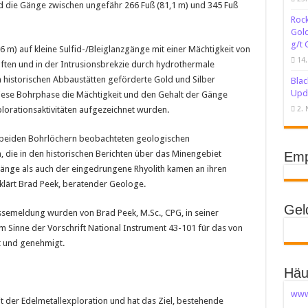
d die Gänge zwischen ungefähr 266 Fuß (81,1 m) und 345 Fuß
Rock
Gold
g/t 
,6 m) auf kleine Sulfid-/Bleiglanzgänge mit einer Mächtigkeit von
14.
üften und in der Intrusionsbrekzie durch hydrothermale
en historischen Abbaustätten geförderte Gold und Silber
Blac
Upda
 diese Bohrphase die Mächtigkeit und den Gehalt der Gänge
plorationsaktivitäten aufgezeichnet wurden.
2.
en beiden Bohrlöchern beobachteten geologischen
ie in den historischen Berichten über das Minengebiet
Emp
nge als auch der eingedrungene Rhyolith kamen an ihren
 erklärt Brad Peek, beratender Geologe.
Gel
ssemeldung wurden von Brad Peek, M.Sc., CPG, in seiner
 im Sinne der Vorschrift National Instrument 43-101 für das von
t und genehmigt.
Häu
www
it der Edelmetallexploration und hat das Ziel, bestehende