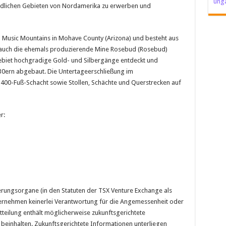
unga
ndlichen Gebieten von Nordamerika zu erwerben und
en Music Mountains in Mohave County (Arizona) und besteht aus
e auch die ehemals produzierende Mine Rosebud (Rosebud)
biet hochgradige Gold- und Silbergänge entdeckt und
30ern abgebaut. Die Untertageerschließung im
400-Fuß-Schacht sowie Stollen, Schächte und Querstrecken auf
r:
rungsorgane (in den Statuten der TSX Venture Exchange als
bernehmen keinerlei Verantwortung für die Angemessenheit oder
teilung enthält möglicherweise zukunftsgerichtete
n beinhalten. Zukunftsgerichtete Informationen unterliegen