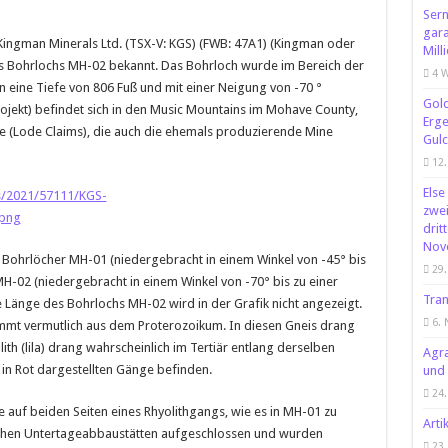
Sern
gara
 Kingman Minerals Ltd. (TSX-V: KGS) (FWB: 47A1) (Kingman oder
Mill
es Bohrlochs MH-02 bekannt. Das Bohrloch wurde im Bereich der
4 
 eine Tiefe von 806 Fuß und mit einer Neigung von -70 °
Gold
ojekt) befindet sich in den Music Mountains im Mohave County,
Erge
e (Lode Claims), die auch die ehemals produzierende Mine
Gulc
12.
Else
/2021/57111/KGS-
zwei
.png
drit
Nov
n Bohrlöcher MH-01 (niedergebracht in einem Winkel von -45° bis
29.
MH-02 (niedergebracht in einem Winkel von -70° bis zu einer
Tran
e Länge des Bohrlochs MH-02 wird in der Grafik nicht angezeigt.
6.
ammt vermutlich aus dem Proterozoikum. In diesen Gneis drang
ith (lila) drang wahrscheinlich im Tertiär entlang derselben
Agra
e in Rot dargestellten Gänge befinden.
und 
24.
 auf beiden Seiten eines Rhyolithgangs, wie es in MH-01 zu
Arti
ischen Untertageabbaustätten aufgeschlossen und wurden
23.