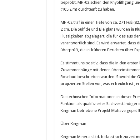
beprobt. MH-02 schien den Rhyolithgang un
(105,2 m) durchteuft zu haben.
MH-02 traf in einer Tiefe von ca. 271 Fuß (82
2 cm. Die Sulfide und Bleiglanz wurden in Kl
Flüssigkeiten abgelagert, die für das aus d
verantwortlich sind. Es wird erwartet, dass
überprüft, die in früheren Berichten über Ex
Es stimmt uns positiv, dass die in den erst
Zusammenhänge mit denen übereinstimmen, d
Rosebud beschrieben wurden. Sowohl die Gä
projizierten Stellen vor, was erfreulich ist ,
Die technischen Informationen in dieser Pre
Funktion als qualifizierter Sachverständiger
Kingman betriebene Projekt Mohave geprüf
Über Kingman
Kingman Minerals Ltd. befasst sich zurzeit m