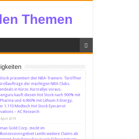
llen Themen
igkeiten
Stock präsentiert den NBA-Trainern. Türöffner
Großaufträge der mächtigen NBA Clubs.
endeals in Kürze. Kursrallye voraus.
enguru kauft diesen Hot Stock nach 900% mit
Pharma und 4.960% mit Lithium X Energy.
r 1.110 Medtech Hot Stock Eyecarrot
vations – AC Research
 April 2019
man Gold Corp. steckt im
konzessionsgebiet Lemhi weitere Claims ab