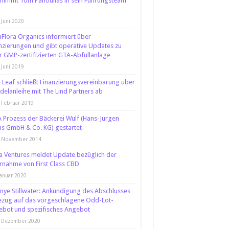
nimmt Tom Panoulias in sein Führungsteam
 Juni 2020
Flora Organics informiert über
nzierungen und gibt operative Updates zu
r GMP-zertifizierten GTA-Abfüllanlage
 Juni 2019
 Leaf schließt Finanzierungsvereinbarung über
elanleihe mit The Lind Partners ab
 Februar 2019
Prozess der Bäckerei Wulf (Hans-Jürgen
s GmbH & Co. KG) gestartet
. November 2014
 Ventures meldet Update bezüglich der
nahme von First Class CBD
Januar 2020
nye Stillwater: Ankündigung des Abschlusses
ezug auf das vorgeschlagene Odd-Lot-
bot und spezifisches Angebot
. Dezember 2020