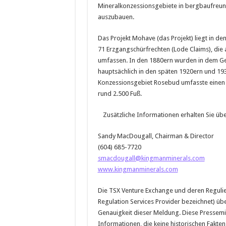
Mineralkonzessionsgebiete in bergbaufreu
auszubauen.
Das Projekt Mohave (das Projekt) liegt in d
71 Erzgangschürfrechten (Lode Claims), di
umfassen. In den 1880ern wurden in dem Ge
hauptsächlich in den späten 1920ern und 19
Konzessionsgebiet Rosebud umfasste einen 
rund 2.500 Fuß.
Zusätzliche Informationen erhalten Sie übe
Sandy MacDougall, Chairman & Director
(604) 685-7720
smacdougall@kingmanminerals.com
www.kingmanminerals.com
Die TSX Venture Exchange und deren Regulie
Regulation Services Provider bezeichnet) ü
Genauigkeit dieser Meldung. Diese Pressemit
Informationen, die keine historischen Fakte