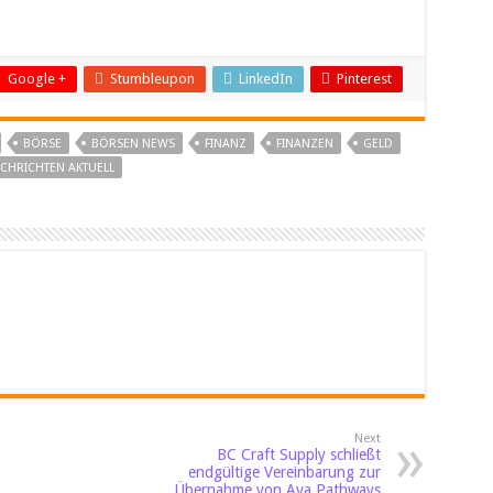
Google +
Stumbleupon
LinkedIn
Pinterest
BÖRSE
BÖRSEN NEWS
FINANZ
FINANZEN
GELD
CHRICHTEN AKTUELL
Next
BC Craft Supply schließt
endgültige Vereinbarung zur
Übernahme von Ava Pathways