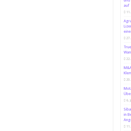
und 
auf
11.
Agra
Lize
eine
27.
True
Wand
22.
M&A 
Klem
20
Mota
Über
6. 
Siba
in B
Ange
11