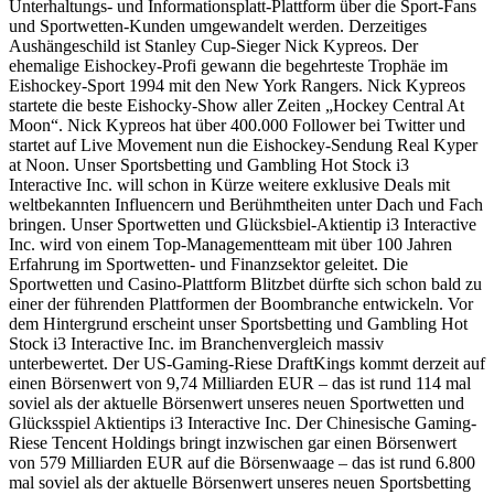
Unterhaltungs- und Informationsplatt-Plattform über die Sport-Fans
und Sportwetten-Kunden umgewandelt werden. Derzeitiges
Aushängeschild ist Stanley Cup-Sieger Nick Kypreos. Der
ehemalige Eishockey-Profi gewann die begehrteste Trophäe im
Eishockey-Sport 1994 mit den New York Rangers. Nick Kypreos
startete die beste Eishocky-Show aller Zeiten „Hockey Central At
Moon“. Nick Kypreos hat über 400.000 Follower bei Twitter und
startet auf Live Movement nun die Eishockey-Sendung Real Kyper
at Noon. Unser Sportsbetting und Gambling Hot Stock i3
Interactive Inc. will schon in Kürze weitere exklusive Deals mit
weltbekannten Influencern und Berühmtheiten unter Dach und Fach
bringen. Unser Sportwetten und Glücksbiel-Aktientip i3 Interactive
Inc. wird von einem Top-Managementteam mit über 100 Jahren
Erfahrung im Sportwetten- und Finanzsektor geleitet. Die
Sportwetten und Casino-Plattform Blitzbet dürfte sich schon bald zu
einer der führenden Plattformen der Boombranche entwickeln. Vor
dem Hintergrund erscheint unser Sportsbetting und Gambling Hot
Stock i3 Interactive Inc. im Branchenvergleich massiv
unterbewertet. Der US-Gaming-Riese DraftKings kommt derzeit auf
einen Börsenwert von 9,74 Milliarden EUR – das ist rund 114 mal
soviel als der aktuelle Börsenwert unseres neuen Sportwetten und
Glücksspiel Aktientips i3 Interactive Inc. Der Chinesische Gaming-
Riese Tencent Holdings bringt inzwischen gar einen Börsenwert
von 579 Milliarden EUR auf die Börsenwaage – das ist rund 6.800
mal soviel als der aktuelle Börsenwert unseres neuen Sportsbetting