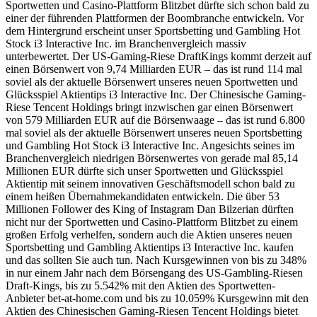
Sportwetten und Casino-Plattform Blitzbet dürfte sich schon bald zu
einer der führenden Plattformen der Boombranche entwickeln. Vor
dem Hintergrund erscheint unser Sportsbetting und Gambling Hot
Stock i3 Interactive Inc. im Branchenvergleich massiv
unterbewertet. Der US-Gaming-Riese DraftKings kommt derzeit auf
einen Börsenwert von 9,74 Milliarden EUR – das ist rund 114 mal
soviel als der aktuelle Börsenwert unseres neuen Sportwetten und
Glücksspiel Aktientips i3 Interactive Inc. Der Chinesische Gaming-
Riese Tencent Holdings bringt inzwischen gar einen Börsenwert
von 579 Milliarden EUR auf die Börsenwaage – das ist rund 6.800
mal soviel als der aktuelle Börsenwert unseres neuen Sportsbetting
und Gambling Hot Stock i3 Interactive Inc. Angesichts seines im
Branchenvergleich niedrigen Börsenwertes von gerade mal 85,14
Millionen EUR dürfte sich unser Sportwetten und Glücksspiel
Aktientip mit seinem innovativen Geschäftsmodell schon bald zu
einem heißen Übernahmekandidaten entwickeln. Die über 53
Millionen Follower des King of Instagram Dan Bilzerian dürften
nicht nur der Sportwetten und Casino-Plattform Blitzbet zu einem
großen Erfolg verhelfen, sondern auch die Aktien unseres neuen
Sportsbetting und Gambling Aktientips i3 Interactive Inc. kaufen
und das sollten Sie auch tun. Nach Kursgewinnen von bis zu 348%
in nur einem Jahr nach dem Börsengang des US-Gambling-Riesen
Draft-Kings, bis zu 5.542% mit den Aktien des Sportwetten-
Anbieter bet-at-home.com und bis zu 10.059% Kursgewinn mit den
Aktien des Chinesischen Gaming-Riesen Tencent Holdings bietet