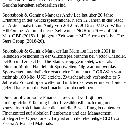
Gerichtsbarkeiten erforderlich sind.
Sportsbook & Gaming Manager Andy Lee hat über 20 Jahre
Erfahrung in der Glücksspielbranche. Nach 12 Jahren in der Stadt
als Aktienanalyst kam Andy von 2012 bis 2016 als MD zu William
Hill Online. Während dieser Zeit wuchs NGR um 70% auf 550
Mio. GBP (2015). In jüngerer Zeit war er MD Sportsbook bei The
Stars Group (2018-20).
Sportsbook & Gaming Manager Ian Marmion hat seit 2001 in
leitenden Positionen in der Glücksspielbranche bei Victor Chandler,
bet365 und zuletzt bei The Stars Group gearbeitet, wo er als
Director für den Handel mit Sportwetten tätig war und wo das
Sportwetten innerhalb der ersten vier Jahre einen GGR-Wert von
mehr als 100 Mio. USD erzielte. Zwischendurch verbrachte er 5
Jahre als Vollzeit-Sportwetter und nutzte das, was er in der Branche
gelernt hatte, um die Buchmacher zu übernehmen.
Director of Corporate Finance Troy Grant verfügt über
umfangreiche Erfahrung in der Investitionsfinanzierung und
konzentriert sich hauptsächlich auf die Beschaffung bedeutender
Finanzmittel auf globalen Plattformen und das Management
strategischer Operationen. Troy ist auch der ehemalige CEO von
Elcora Advanced Materials.