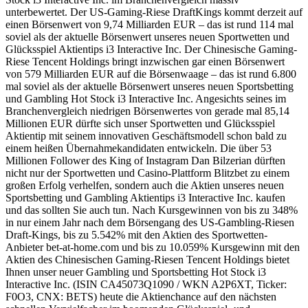
unterbewertet. Der US-Gaming-Riese DraftKings kommt derzeit auf
einen Börsenwert von 9,74 Milliarden EUR – das ist rund 114 mal
soviel als der aktuelle Börsenwert unseres neuen Sportwetten und
Glücksspiel Aktientips i3 Interactive Inc. Der Chinesische Gaming-
Riese Tencent Holdings bringt inzwischen gar einen Börsenwert
von 579 Milliarden EUR auf die Börsenwaage – das ist rund 6.800
mal soviel als der aktuelle Börsenwert unseres neuen Sportsbetting
und Gambling Hot Stock i3 Interactive Inc. Angesichts seines im
Branchenvergleich niedrigen Börsenwertes von gerade mal 85,14
Millionen EUR dürfte sich unser Sportwetten und Glücksspiel
Aktientip mit seinem innovativen Geschäftsmodell schon bald zu
einem heißen Übernahmekandidaten entwickeln. Die über 53
Millionen Follower des King of Instagram Dan Bilzerian dürften
nicht nur der Sportwetten und Casino-Plattform Blitzbet zu einem
großen Erfolg verhelfen, sondern auch die Aktien unseres neuen
Sportsbetting und Gambling Aktientips i3 Interactive Inc. kaufen
und das sollten Sie auch tun. Nach Kursgewinnen von bis zu 348%
in nur einem Jahr nach dem Börsengang des US-Gambling-Riesen
Draft-Kings, bis zu 5.542% mit den Aktien des Sportwetten-
Anbieter bet-at-home.com und bis zu 10.059% Kursgewinn mit den
Aktien des Chinesischen Gaming-Riesen Tencent Holdings bietet
Ihnen unser neuer Gambling und Sportsbetting Hot Stock i3
Interactive Inc. (ISIN CA45073Q1090 / WKN A2P6XT, Ticker:
F0O3, CNX: BETS) heute die Aktienchance auf den nächsten