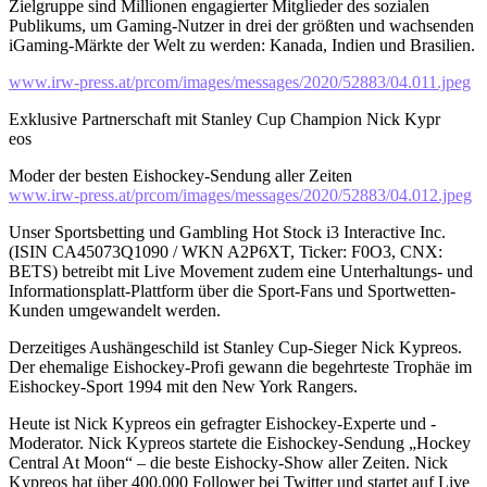
Zielgruppe sind Millionen engagierter Mitglieder des sozialen
Publikums, um Gaming-Nutzer in drei der größten und wachsenden
iGaming-Märkte der Welt zu werden: Kanada, Indien und Brasilien.
www.irw-press.at/prcom/images/messages/2020/52883/04.011.jpeg
Exklusive Partnerschaft mit Stanley Cup Champion Nick Kypr
eos
Moder der besten Eishockey-Sendung aller Zeiten
www.irw-press.at/prcom/images/messages/2020/52883/04.012.jpeg
Unser Sportsbetting und Gambling Hot Stock i3 Interactive Inc.
(ISIN CA45073Q1090 / WKN A2P6XT, Ticker: F0O3, CNX:
BETS) betreibt mit Live Movement zudem eine Unterhaltungs- und
Informationsplatt-Plattform über die Sport-Fans und Sportwetten-
Kunden umgewandelt werden.
Derzeitiges Aushängeschild ist Stanley Cup-Sieger Nick Kypreos.
Der ehemalige Eishockey-Profi gewann die begehrteste Trophäe im
Eishockey-Sport 1994 mit den New York Rangers.
Heute ist Nick Kypreos ein gefragter Eishockey-Experte und -
Moderator. Nick Kypreos startete die Eishockey-Sendung „Hockey
Central At Moon“ – die beste Eishocky-Show aller Zeiten. Nick
Kypreos hat über 400.000 Follower bei Twitter und startet auf Live