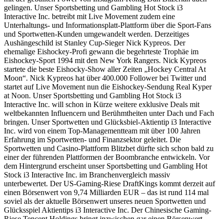
gelingen. Unser Sportsbetting und Gambling Hot Stock i3
Interactive Inc. betreibt mit Live Movement zudem eine
Unterhaltungs- und Informationsplatt-Plattform über die Sport-Fans
und Sportwetten-Kunden umgewandelt werden. Derzeitiges
Aushängeschild ist Stanley Cup-Sieger Nick Kypreos. Der
ehemalige Eishockey-Profi gewann die begehrteste Trophäe im
Eishockey-Sport 1994 mit den New York Rangers. Nick Kypreos
startete die beste Eishocky-Show aller Zeiten „Hockey Central At
Moon“. Nick Kypreos hat über 400.000 Follower bei Twitter und
startet auf Live Movement nun die Eishockey-Sendung Real Kyper
at Noon. Unser Sportsbetting und Gambling Hot Stock i3
Interactive Inc. will schon in Kürze weitere exklusive Deals mit
weltbekannten Influencern und Berühmtheiten unter Dach und Fach
bringen. Unser Sportwetten und Glücksbiel-Aktientip i3 Interactive
Inc. wird von einem Top-Managementteam mit über 100 Jahren
Erfahrung im Sportwetten- und Finanzsektor geleitet. Die
Sportwetten und Casino-Plattform Blitzbet dürfte sich schon bald zu
einer der führenden Plattformen der Boombranche entwickeln. Vor
dem Hintergrund erscheint unser Sportsbetting und Gambling Hot
Stock i3 Interactive Inc. im Branchenvergleich massiv
unterbewertet. Der US-Gaming-Riese DraftKings kommt derzeit auf
einen Börsenwert von 9,74 Milliarden EUR – das ist rund 114 mal
soviel als der aktuelle Börsenwert unseres neuen Sportwetten und
Glücksspiel Aktientips i3 Interactive Inc. Der Chinesische Gaming-
Riese Tencent Holdings bringt inzwischen gar einen Börsenwert