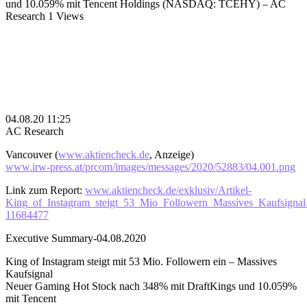
und 10.059% mit Tencent Holdings (NASDAQ: TCEHY) – AC
Research
1 Views
04.08.20 11:25
AC Research
Vancouver (
www.aktiencheck.de
, Anzeige)
www.irw-press.at/prcom/images/messages/2020/52883/04.001.png
Link zum Report:
www.aktiencheck.de/exklusiv/Artikel-
King_of_Instagram_steigt_53_Mio_Followern_Massives_Kaufsign
11684477
Executive Summary-04.08.2020
King of Instagram steigt mit 53 Mio. Followern ein – Massives
Kaufsignal
Neuer Gaming Hot Stock nach 348% mit DraftKings und 10.059%
mit Tencent