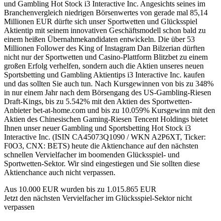
und Gambling Hot Stock i3 Interactive Inc. Angesichts seines im
Branchenvergleich niedrigen Börsenwertes von gerade mal 85,14
Millionen EUR dürfte sich unser Sportwetten und Glücksspiel
Aktientip mit seinem innovativen Geschäftsmodell schon bald zu
einem heißen Übernahmekandidaten entwickeln. Die über 53
Millionen Follower des King of Instagram Dan Bilzerian dürften
nicht nur der Sportwetten und Casino-Plattform Blitzbet zu einem
großen Erfolg verhelfen, sondern auch die Aktien unseres neuen
Sportsbetting und Gambling Aktientips i3 Interactive Inc. kaufen
und das sollten Sie auch tun. Nach Kursgewinnen von bis zu 348%
in nur einem Jahr nach dem Börsengang des US-Gambling-Riesen
Draft-Kings, bis zu 5.542% mit den Aktien des Sportwetten-
Anbieter bet-at-home.com und bis zu 10.059% Kursgewinn mit den
Aktien des Chinesischen Gaming-Riesen Tencent Holdings bietet
Ihnen unser neuer Gambling und Sportsbetting Hot Stock i3
Interactive Inc. (ISIN CA45073Q1090 / WKN A2P6XT, Ticker:
F0O3, CNX: BETS) heute die Aktienchance auf den nächsten
schnellen Vervielfacher im boomenden Glücksspiel- und
Sportwetten-Sektor. Wir sind eingestiegen und Sie sollten diese
Aktienchance auch nicht verpassen.
Aus 10.000 EUR wurden bis zu 1.015.865 EUR
Jetzt den nächsten Vervielfacher im Glücksspiel-Sektor nicht
verpassen