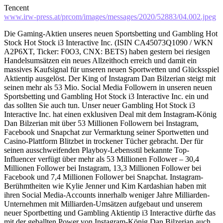
Tencent
www.irw-press.at/prcom/images/messages/2020/52883/04.002.jpeg
Die Gaming-Aktien unseres neuen Sportsbetting und Gambling Hot
Stock Hot Stock i3 Interactive Inc. (ISIN CA45073Q1090 / WKN
A2P6XT, Ticker: F0O3, CNX: BETS) haben gestern bei riesigen
Handelsumsätzen ein neues Allzeithoch erreich und damit ein
massives Kaufsignal für unseren neuen Sportwetten und Glücksspiel
Aktientip ausgelöst. Der King of Instagram Dan Bilzerian steigt mit
seinen mehr als 53 Mio. Social Media Followern in unseren neuen
Sportsbetting und Gambling Hot Stock i3 Interactive Inc. ein und
das sollten Sie auch tun. Unser neuer Gambling Hot Stock i3
Interactive Inc. hat einen exklusiven Deal mit dem Instagram-König
Dan Bilzerian mit über 53 Millionen Followern bei Instagram,
Facebook und Snapchat zur Vermarktung seiner Sportwetten und
Casino-Plattform Blitzbet in trockener Tücher gebracht. Der für
seinen ausschweifenden Playboy-Lebensstil bekannte Top-
Influencer verfügt über mehr als 53 Millionen Follower – 30,4
Millionen Follower bei Instagram, 13,3 Millionen Follower bei
Facebook und 7,4 Millionen Follower bei Snapchat. Instagram-
Berühmtheiten wie Kylie Jenner und Kim Kardashian haben mit
ihren Social Media-Accounts innerhalb weniger Jahre Milliarden-
Unternehmen mit Milliarden-Umsätzen aufgebaut und unserem
neuer Sportbetting und Gambling Aktientip i3 Interactive dürfte das
mit der geballten Power von Instagram-König Dan Bilzerian auch