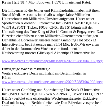
Kevin Hart (81,4 Mio. Follower, 1,85% Engagement Rate).
Die Influencer Kylie Jenner und Kim Kardashian haben mit ihren
Social Media-Accounts innerhalb weniger Jahre Milliarden-
Unternehmen mit Milliarden-Umsätze aufgebaut. Unser neuer
Sportwetten Aktientip i3 Interactive Inc. (ISIN CA45073Q1090 /
WKN A2P6XT, Ticker: F0O3, CNX: BETS) könnte mit der
Unterstützung des True King of Social Content & Engagement Dan
Bilzerian ebenfalls zu einem Milliarden-Unternehmen aufsteigen.
Der aktuelle Börsenwert unseres neuen Gambling Hot Stock i3
Interactive Inc. beträgt gerade mal 85,14 Mio. EUR.Wir erwarten
daher in den kommenden Wochen eine fundamentale
Neubewertung unseres Glückspiel Aktientips i3 Interactive Inc.
www.irw-press.at/prcom/images/messages/2020/52883/04.007.jpeg
Einzigartige Wachstumsstrategie
Weitere exklusive Deals mit Instagram-Berühmtheiten in
Kürze
www.irw-press.at/prcom/images/messages/2020/52883/04.008.jpeg
Unser neuer Gambling und Sportsbetting Hot Stock i3 Interactive
Inc. (ISIN CA45073Q1090 / WKN A2P6XT, Ticker: F0O3, CNX:
BETS) verfolgt eine einzigartige Wachstumsstrategie. Exklusive
Deal mit Instagram-Berühmtheiten wie Dan Bilzerian versprechend