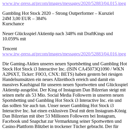
www.irw-press.at/prcom/images/messages/2020/52883/04.015.jpeg
Gambling Hot Stock 2020 – Strong Outperformer – Kursziel
24M 3,00 EUR – 384%
Kurschance
Neuer Glücksspiel Aktientip nach 348% mit DraftKings und
10.059% mit
Tencent
www.irw-press.at/prcom/images/messages/2020/52883/04.016.jpeg
Die Gaming-Aktien unseres neuen Sportsbetting und Gambling Hot
Stock Hot Stock i3 Interactive Inc. (ISIN CA45073Q1090 / WKN
A2P6XT, Ticker: F0O3, CNX: BETS) haben gestern bei riesigen
Handelsumsätzen ein neues Allzeithoch erreich und damit ein
massives Kaufsignal für unseren neuen Sportwetten und Glücksspiel
Aktientip ausgelöst. Der King of Instagram Dan Bilzerian steigt mit
seinen mehr als 53 Mio. Social Media Followern in unseren neuen
Sportsbetting und Gambling Hot Stock i3 Interactive Inc. ein und
das sollten Sie auch tun. Unser neuer Gambling Hot Stock i3
Interactive Inc. hat einen exklusiven Deal mit dem Instagram-König
Dan Bilzerian mit über 53 Millionen Followern bei Instagram,
Facebook und Snapchat zur Vermarktung seiner Sportwetten und
Casino-Plattform Blitzbet in trockener Tücher gebracht. Der für