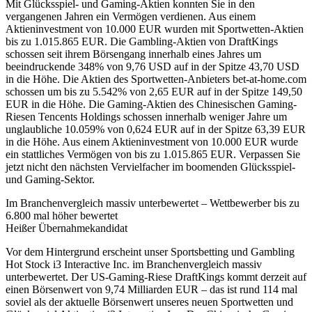
Mit Glücksspiel- und Gaming-Aktien konnten Sie in den
vergangenen Jahren ein Vermögen verdienen. Aus einem
Aktieninvestment von 10.000 EUR wurden mit Sportwetten-Aktien
bis zu 1.015.865 EUR. Die Gambling-Aktien von DraftKings
schossen seit ihrem Börsengang innerhalb eines Jahres um
beeindruckende 348% von 9,76 USD auf in der Spitze 43,70 USD
in die Höhe. Die Aktien des Sportwetten-Anbieters bet-at-home.com
schossen um bis zu 5.542% von 2,65 EUR auf in der Spitze 149,50
EUR in die Höhe. Die Gaming-Aktien des Chinesischen Gaming-
Riesen Tencents Holdings schossen innerhalb weniger Jahre um
unglaubliche 10.059% von 0,624 EUR auf in der Spitze 63,39 EUR
in die Höhe. Aus einem Aktieninvestment von 10.000 EUR wurde
ein stattliches Vermögen von bis zu 1.015.865 EUR. Verpassen Sie
jetzt nicht den nächsten Vervielfacher im boomenden Glücksspiel-
und Gaming-Sektor.
Im Branchenvergleich massiv unterbewertet – Wettbewerber bis zu
6.800 mal höher bewertet
Heißer Übernahmekandidat
Vor dem Hintergrund erscheint unser Sportsbetting und Gambling
Hot Stock i3 Interactive Inc. im Branchenvergleich massiv
unterbewertet. Der US-Gaming-Riese DraftKings kommt derzeit auf
einen Börsenwert von 9,74 Milliarden EUR – das ist rund 114 mal
soviel als der aktuelle Börsenwert unseres neuen Sportwetten und