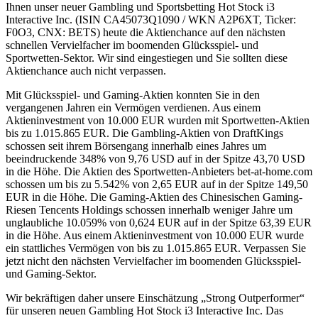
Ihnen unser neuer Gambling und Sportsbetting Hot Stock i3
Interactive Inc. (ISIN CA45073Q1090 / WKN A2P6XT, Ticker:
F0O3, CNX: BETS) heute die Aktienchance auf den nächsten
schnellen Vervielfacher im boomenden Glücksspiel- und
Sportwetten-Sektor. Wir sind eingestiegen und Sie sollten diese
Aktienchance auch nicht verpassen.
Mit Glücksspiel- und Gaming-Aktien konnten Sie in den
vergangenen Jahren ein Vermögen verdienen. Aus einem
Aktieninvestment von 10.000 EUR wurden mit Sportwetten-Aktien
bis zu 1.015.865 EUR. Die Gambling-Aktien von DraftKings
schossen seit ihrem Börsengang innerhalb eines Jahres um
beeindruckende 348% von 9,76 USD auf in der Spitze 43,70 USD
in die Höhe. Die Aktien des Sportwetten-Anbieters bet-at-home.com
schossen um bis zu 5.542% von 2,65 EUR auf in der Spitze 149,50
EUR in die Höhe. Die Gaming-Aktien des Chinesischen Gaming-
Riesen Tencents Holdings schossen innerhalb weniger Jahre um
unglaubliche 10.059% von 0,624 EUR auf in der Spitze 63,39 EUR
in die Höhe. Aus einem Aktieninvestment von 10.000 EUR wurde
ein stattliches Vermögen von bis zu 1.015.865 EUR. Verpassen Sie
jetzt nicht den nächsten Vervielfacher im boomenden Glücksspiel-
und Gaming-Sektor.
Wir bekräftigen daher unsere Einschätzung „Strong Outperformer“
für unseren neuen Gambling Hot Stock i3 Interactive Inc. Das