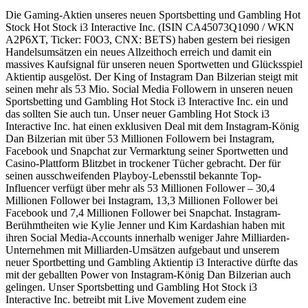
Die Gaming-Aktien unseres neuen Sportsbetting und Gambling Hot
Stock Hot Stock i3 Interactive Inc. (ISIN CA45073Q1090 / WKN
A2P6XT, Ticker: F0O3, CNX: BETS) haben gestern bei riesigen
Handelsumsätzen ein neues Allzeithoch erreich und damit ein
massives Kaufsignal für unseren neuen Sportwetten und Glücksspiel
Aktientip ausgelöst. Der King of Instagram Dan Bilzerian steigt mit
seinen mehr als 53 Mio. Social Media Followern in unseren neuen
Sportsbetting und Gambling Hot Stock i3 Interactive Inc. ein und
das sollten Sie auch tun. Unser neuer Gambling Hot Stock i3
Interactive Inc. hat einen exklusiven Deal mit dem Instagram-König
Dan Bilzerian mit über 53 Millionen Followern bei Instagram,
Facebook und Snapchat zur Vermarktung seiner Sportwetten und
Casino-Plattform Blitzbet in trockener Tücher gebracht. Der für
seinen ausschweifenden Playboy-Lebensstil bekannte Top-
Influencer verfügt über mehr als 53 Millionen Follower – 30,4
Millionen Follower bei Instagram, 13,3 Millionen Follower bei
Facebook und 7,4 Millionen Follower bei Snapchat. Instagram-
Berühmtheiten wie Kylie Jenner und Kim Kardashian haben mit
ihren Social Media-Accounts innerhalb weniger Jahre Milliarden-
Unternehmen mit Milliarden-Umsätzen aufgebaut und unserem
neuer Sportbetting und Gambling Aktientip i3 Interactive dürfte das
mit der geballten Power von Instagram-König Dan Bilzerian auch
gelingen. Unser Sportsbetting und Gambling Hot Stock i3
Interactive Inc. betreibt mit Live Movement zudem eine