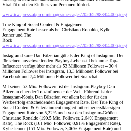
Viralität und den Einfluss von Personen fördert.
www.irw-press.at/prcom/images/messages/2020/52883/04.005.jpeg
True King of Social Content & Engagement
Engagement Rate besser als bei Christiano Ronaldo, Kylie
Jenner und The
Rock
www.irw-press.at/prcom/images/messages/2020/52883/04.006.jpeg
Instagram-Ikone Dan Bilzerian gilt als der King of Instagram. Der
für seinen ausschweifenden Playboy-Lebensstil bekannte Top-
Influencer verfügt über mehr als 53 Millionen Follower – 30,4
Millionen Follower bei Instagram, 13,3 Millionen Follower bei
Facebook und 7,4 Millionen Follower bei Snapchat.
Mit seinen 53 Mio. Followern ist der Instagram-Playboy Dan
Bilzerian einer der Top-Influencer der Welt. Führend ist der
Instagram-König Dan Bilzerian vor allem bei der für den
Werbeerfolg entscheidenden Engagement Rate. Der True King of
Social Content & Entertainment rangiert mit seiner erstklassigen
Engagement Rate von 5,22% noch vor den Instagram-Größen
Christiano Ronaldo (190,5 Mio. Follower, 2,64% Engagement
Rate), The Rock (161 Mio. Follower, 0,91% Engagement Rate),
Kylie Jenner (151 Mio. Follower, 3,06% Engagement Rate) und