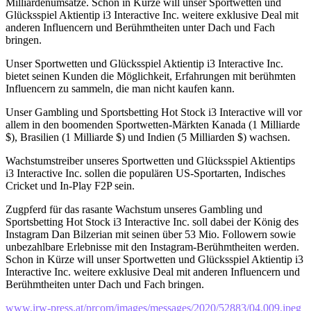
Milliardenumsätze. Schon in Kürze will unser Sportwetten und
Glücksspiel Aktientip i3 Interactive Inc. weitere exklusive Deal mit
anderen Influencern und Berühmtheiten unter Dach und Fach
bringen.
Unser Sportwetten und Glücksspiel Aktientip i3 Interactive Inc.
bietet seinen Kunden die Möglichkeit, Erfahrungen mit berühmten
Influencern zu sammeln, die man nicht kaufen kann.
Unser Gambling und Sportsbetting Hot Stock i3 Interactive will vor
allem in den boomenden Sportwetten-Märkten Kanada (1 Milliarde
$), Brasilien (1 Milliarde $) und Indien (5 Milliarden $) wachsen.
Wachstumstreiber unseres Sportwetten und Glücksspiel Aktientips
i3 Interactive Inc. sollen die populären US-Sportarten, Indisches
Cricket und In-Play F2P sein.
Zugpferd für das rasante Wachstum unseres Gambling und
Sportsbetting Hot Stock i3 Interactive Inc. soll dabei der König des
Instagram Dan Bilzerian mit seinen über 53 Mio. Followern sowie
unbezahlbare Erlebnisse mit den Instagram-Berühmtheiten werden.
Schon in Kürze will unser Sportwetten und Glücksspiel Aktientip i3
Interactive Inc. weitere exklusive Deal mit anderen Influencern und
Berühmtheiten unter Dach und Fach bringen.
www.irw-press.at/prcom/images/messages/2020/52883/04.009.jpeg