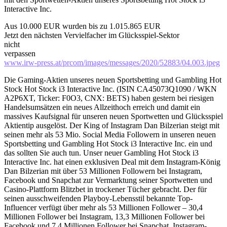
Interactive Inc.
Aus 10.000 EUR wurden bis zu 1.015.865 EUR
Jetzt den nächsten Vervielfacher im Glücksspiel-Sektor
nicht
verpassen
www.irw-press.at/prcom/images/messages/2020/52883/04.003.jpeg
Die Gaming-Aktien unseres neuen Sportsbetting und Gambling Hot
Stock Hot Stock i3 Interactive Inc. (ISIN CA45073Q1090 / WKN
A2P6XT, Ticker: F0O3, CNX: BETS) haben gestern bei riesigen
Handelsumsätzen ein neues Allzeithoch erreich und damit ein
massives Kaufsignal für unseren neuen Sportwetten und Glücksspiel
Aktientip ausgelöst. Der King of Instagram Dan Bilzerian steigt mit
seinen mehr als 53 Mio. Social Media Followern in unseren neuen
Sportsbetting und Gambling Hot Stock i3 Interactive Inc. ein und
das sollten Sie auch tun. Unser neuer Gambling Hot Stock i3
Interactive Inc. hat einen exklusiven Deal mit dem Instagram-König
Dan Bilzerian mit über 53 Millionen Followern bei Instagram,
Facebook und Snapchat zur Vermarktung seiner Sportwetten und
Casino-Plattform Blitzbet in trockener Tücher gebracht. Der für
seinen ausschweifenden Playboy-Lebensstil bekannte Top-
Influencer verfügt über mehr als 53 Millionen Follower – 30,4
Millionen Follower bei Instagram, 13,3 Millionen Follower bei
Facebook und 7,4 Millionen Follower bei Snapchat. Instagram-