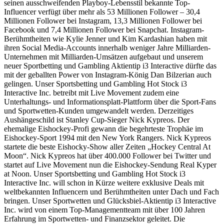
seinen ausschweifenden Playboy-Lebensstil bekannte Top-
Influencer verfügt über mehr als 53 Millionen Follower – 30,4
Millionen Follower bei Instagram, 13,3 Millionen Follower bei
Facebook und 7,4 Millionen Follower bei Snapchat. Instagram-
Berühmtheiten wie Kylie Jenner und Kim Kardashian haben mit
ihren Social Media-Accounts innerhalb weniger Jahre Milliarden-
Unternehmen mit Milliarden-Umsätzen aufgebaut und unserem
neuer Sportbetting und Gambling Aktientip i3 Interactive dürfte das
mit der geballten Power von Instagram-König Dan Bilzerian auch
gelingen. Unser Sportsbetting und Gambling Hot Stock i3
Interactive Inc. betreibt mit Live Movement zudem eine
Unterhaltungs- und Informationsplatt-Plattform über die Sport-Fans
und Sportwetten-Kunden umgewandelt werden. Derzeitiges
Aushängeschild ist Stanley Cup-Sieger Nick Kypreos. Der
ehemalige Eishockey-Profi gewann die begehrteste Trophäe im
Eishockey-Sport 1994 mit den New York Rangers. Nick Kypreos
startete die beste Eishocky-Show aller Zeiten „Hockey Central At
Moon“. Nick Kypreos hat über 400.000 Follower bei Twitter und
startet auf Live Movement nun die Eishockey-Sendung Real Kyper
at Noon. Unser Sportsbetting und Gambling Hot Stock i3
Interactive Inc. will schon in Kürze weitere exklusive Deals mit
weltbekannten Influencern und Berühmtheiten unter Dach und Fach
bringen. Unser Sportwetten und Glücksbiel-Aktientip i3 Interactive
Inc. wird von einem Top-Managementteam mit über 100 Jahren
Erfahrung im Sportwetten- und Finanzsektor geleitet. Die