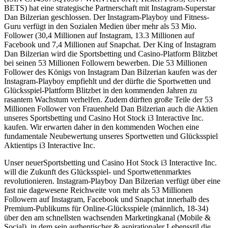
BETS) hat eine strategische Partnerschaft mit Instagram-Superstar
Dan Bilzerian geschlossen. Der Instagram-Playboy und Fitness-
Guru verfügt in den Sozialen Medien über mehr als 53 Mio.
Follower (30,4 Millionen auf Instagram, 13.3 Millionen auf
Facebook und 7,4 Millionen auf Snapchat. Der King of Instagram
Dan Bilzerian wird die Sportsbetting und Casino-Platform Blitzbet
bei seinen 53 Millionen Followern bewerben. Die 53 Millionen
Follower des Königs von Instagram Dan Bilzerian kaufen was der
Instagram-Playboy empfiehlt und der dürfte die Sportwetten und
Glücksspiel-Plattform Blitzbet in den kommenden Jahren zu
rasantem Wachstum verhelfen. Zudem dürften große Teile der 53
Millionen Follower von Frauenheld Dan Bilzerian auch die Aktien
unseres Sportsbetting und Casino Hot Stock i3 Interactive Inc.
kaufen. Wir erwarten daher in den kommenden Wochen eine
fundamentale Neubewertung unseres Sportwetten und Glücksspiel
Aktientips i3 Interactive Inc.
Unser neuerSportsbetting und Casino Hot Stock i3 Interactive Inc.
will die Zukunft des Glücksspiel- und Sportwettenmarktes
revolutionieren. Instagram-Playboy Dan Bilzerian verfügt über eine
fast nie dagewesene Reichweite von mehr als 53 Millionen
Followern auf Instagram, Facebook und Snapchat innerhalb des
Premium-Publikums für Online-Glücksspiele (männlich, 18-34)
über den am schnellsten wachsenden Marketingkanal (Mobile &
Social), in dem sein authentischer & aspirationaler Lebensstil die