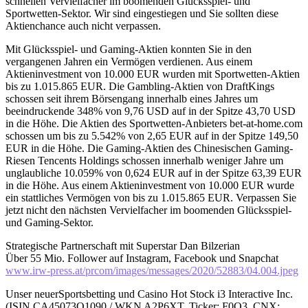
schnellen Vervielfacher im boomenden Glücksspiel- und
Sportwetten-Sektor. Wir sind eingestiegen und Sie sollten diese
Aktienchance auch nicht verpassen.
Mit Glücksspiel- und Gaming-Aktien konnten Sie in den
vergangenen Jahren ein Vermögen verdienen. Aus einem
Aktieninvestment von 10.000 EUR wurden mit Sportwetten-Aktien
bis zu 1.015.865 EUR. Die Gambling-Aktien von DraftKings
schossen seit ihrem Börsengang innerhalb eines Jahres um
beeindruckende 348% von 9,76 USD auf in der Spitze 43,70 USD
in die Höhe. Die Aktien des Sportwetten-Anbieters bet-at-home.com
schossen um bis zu 5.542% von 2,65 EUR auf in der Spitze 149,50
EUR in die Höhe. Die Gaming-Aktien des Chinesischen Gaming-
Riesen Tencents Holdings schossen innerhalb weniger Jahre um
unglaubliche 10.059% von 0,624 EUR auf in der Spitze 63,39 EUR
in die Höhe. Aus einem Aktieninvestment von 10.000 EUR wurde
ein stattliches Vermögen von bis zu 1.015.865 EUR. Verpassen Sie
jetzt nicht den nächsten Vervielfacher im boomenden Glücksspiel-
und Gaming-Sektor.
Strategische Partnerschaft mit Superstar Dan Bilzerian
Über 55 Mio. Follower auf Instagram, Facebook und Snapchat
www.irw-press.at/prcom/images/messages/2020/52883/04.004.jpeg
Unser neuerSportsbetting und Casino Hot Stock i3 Interactive Inc.
(ISIN CA45073Q1090 / WKN A2P6XT, Ticker: F0O3, CNX: