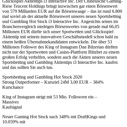
Glücksspiel Aktientips i3 Interactive Inc. Der Chinesische Gaming-
Riese Tencent Holdings bringt inzwischen gar einen Börsenwert
von 579 Milliarden EUR auf die Börsenwaage – das ist rund 6.800
mal soviel als der aktuelle Börsenwert unseres neuen Sportsbetting
und Gambling Hot Stock i3 Interactive Inc. Angesichts seines im
Branchenvergleich niedrigen Börsenwertes von gerade mal 66,05
Millionen EUR dürfte sich unser Sportwetten und Glücksspiel
Aktientip mit seinem innovativen Geschäftsmodell schon bald zu
einem heißen Übernahmekandidaten entwickeln. Die über 53
Millionen Follower des King of Instagram Dan Bilzerian dürften
nicht nur der Sportwetten und Casino-Plattform Blitzbet zu einem
großen Erfolg verhelfen, sondern auch die Aktien unseres neuen
Sportsbetting und Gambling Aktientips i3 Interactive Inc. kaufen
und das sollten Sie auch tun.
Sportsbetting und Gambling Hot Stock 2020
Strong Outperformer – Kursziel 24M 3,00 EUR – 384%
Kurschance
King of Instagram steigt mit 53 Mio. Followern ein –
Massives
Kaufsignal
Neuer Gaming Hot Stock nach 348% mit DraftKings und
10.059% mit