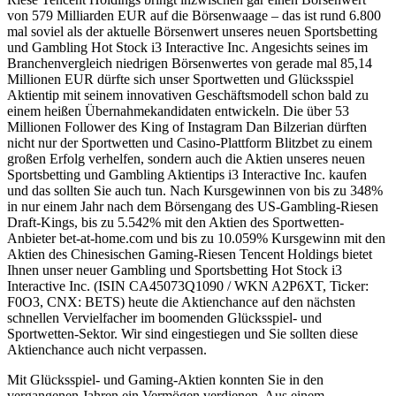
von 579 Milliarden EUR auf die Börsenwaage – das ist rund 6.800
mal soviel als der aktuelle Börsenwert unseres neuen Sportsbetting
und Gambling Hot Stock i3 Interactive Inc. Angesichts seines im
Branchenvergleich niedrigen Börsenwertes von gerade mal 85,14
Millionen EUR dürfte sich unser Sportwetten und Glücksspiel
Aktientip mit seinem innovativen Geschäftsmodell schon bald zu
einem heißen Übernahmekandidaten entwickeln. Die über 53
Millionen Follower des King of Instagram Dan Bilzerian dürften
nicht nur der Sportwetten und Casino-Plattform Blitzbet zu einem
großen Erfolg verhelfen, sondern auch die Aktien unseres neuen
Sportsbetting und Gambling Aktientips i3 Interactive Inc. kaufen
und das sollten Sie auch tun. Nach Kursgewinnen von bis zu 348%
in nur einem Jahr nach dem Börsengang des US-Gambling-Riesen
Draft-Kings, bis zu 5.542% mit den Aktien des Sportwetten-
Anbieter bet-at-home.com und bis zu 10.059% Kursgewinn mit den
Aktien des Chinesischen Gaming-Riesen Tencent Holdings bietet
Ihnen unser neuer Gambling und Sportsbetting Hot Stock i3
Interactive Inc. (ISIN CA45073Q1090 / WKN A2P6XT, Ticker:
F0O3, CNX: BETS) heute die Aktienchance auf den nächsten
schnellen Vervielfacher im boomenden Glücksspiel- und
Sportwetten-Sektor. Wir sind eingestiegen und Sie sollten diese
Aktienchance auch nicht verpassen.
Mit Glücksspiel- und Gaming-Aktien konnten Sie in den
vergangenen Jahren ein Vermögen verdienen. Aus einem