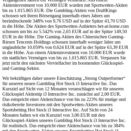
Aktieninvestment von 10.000 EUR wurden mit Sportwetten-Aktien
bis zu 1.015.865 EUR. Die Gambling-Aktien von DraftKings
schossen seit ihrem Börsengang innerhalb eines Jahres um
beeindruckende 348% von 9,76 USD auf in der Spitze 43,70 USD
in die Höhe. Die Aktien des Sportwetten-Anbieters bet-at-home.com
schossen um bis zu 5.542% von 2,65 EUR auf in der Spitze 149,50
EUR in die Höhe. Die Gaming-Aktien des Chinesischen Gaming-
Riesen Tencents Holdings schossen innerhalb weniger Jahre um
unglaubliche 10.059% von 0,624 EUR auf in der Spitze 63,39 EUR
in die Höhe. Aus einem Aktieninvestment von 10.000 EUR wurde
ein stattliches Vermögen von bis zu 1.015.865 EUR. Verpassen Sie
jetzt nicht den nächsten Vervielfacher im boomenden Glücksspiel-
und Gaming-Sektor.
Wir bekräftigen daher unsere Einschätzung „Strong Outperformer“
für unseren neuen Gambling Hot Stock i3 Interactive Inc. Das
Kursziel auf Sicht von 12 Monaten veranschlagen wir für unseren
Glücksspiel Aktientip i3 Interactive Inc. zunächst auf 2,00 EUR.
Das entspricht einer Aktienchance von bis zu 223% für mutige und
risikobereite Investoren mit den Sportwetten-Aktien unseres
Sportsbetting Hot Stock i3 Interactive Inc. Auf Sicht von 24
Monaten halten wir ein Kursziel von 3,00 EUR mit den
Glücksspiel-Aktien unseres Gambling Hot Stock i3 Interactive Inc.
für realistisch. Das entspricht einer Aktienchance von bis zu 384%
mit den Sportwetten-Aktien unseres Sportsbetting Hot Stock i3