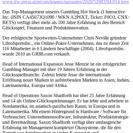
www.irw-press.at/prcom/images/messages/2020/52883/04.014.jpeg
Das Top-Management unseres Gambling Hot Stock i3 Interactive
Inc. (ISIN CA45073Q1090 / WKN A2P6XT, Ticker: F0O3, CNX:
BETS) verfügt über mehr als 100 Jahre Erfahrung in den Bereich
Glücksspiel, Finanzen und Produktinnovation.
Der erfolgreiche Sportwetten-Unternehmer Chris Neville gründete
LifeofsportsInc., ein Online-Poker-Unternehmen, das zu dieser Zeit
116 Mitarbeiter in 6 Ländern beschäftigte (2004). LifeofsportsInc.
wurde 2010 an GR88.com verkauft.
Head of International Expansion Jesse Menzie ist ein erfolgreicher
Gambling-Manager mit über 19 Jahren Erfahrung in der
Glücksspielbranche. Zuletzt leitete Jesse die internationale
Eröffnung neuer Marken in aufstrebenden Märkten in Asien, Indien,
Lateinamerika, Europa und Afrika.
Head of Operations Saxon Shadforth hat über 25 Jahre Erfahrung
und 14 als Online-Glücksspielmanager. Er hat lebte und arbeitete in
Nordamerika, im asiatisch-pazifischen Raum, in Europa und in
Lateinamerika. Mit einem Hintergrund in Hardware / Software für
Verbraucher, Unternehmenssoftware, Infrastruktur, Produktstrategie
und Bereitstellung. Saxon Shadforth verfügt über umfangreiche
Erfahrung im Management komplexer Ökosysteme, die für den
Betrieb von Spielemarken in vielen Kategorien und