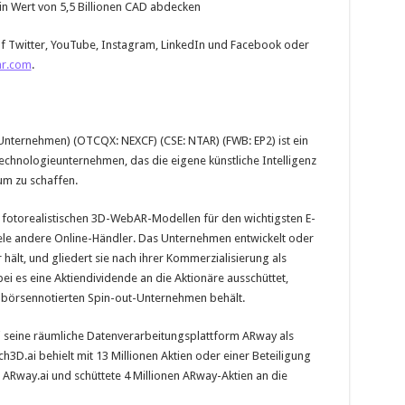
n Wert von 5,5 Billionen CAD abdecken
uf Twitter, YouTube, Instagram, LinkedIn und Facebook oder
r.com
.
Unternehmen) (OTCQX: NEXCF) (CSE: NTAR) (FWB: EP2) ist ein
Technologieunternehmen, das die eigene künstliche Intelligenz
um zu schaffen.
on fotorealistischen 3D-WebAR-Modellen für den wichtigsten E-
e andere Online-Händler. Das Unternehmen entwickelt oder
 hält, und gliedert sie nach ihrer Kommerzialisierung als
ei es eine Aktiendividende an die Aktionäre ausschüttet,
m börsennotierten Spin-out-Unternehmen behält.
 seine räumliche Datenverarbeitungsplattform ARway als
h3D.ai behielt mit 13 Millionen Aktien oder einer Beteiligung
 ARway.ai und schüttete 4 Millionen ARway-Aktien an die