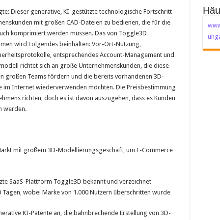
Häu
e: Dieser generative, KI-gestützte technologische Fortschritt
enskunden mit großen CAD-Dateien zu bedienen, die für die
www
s auch komprimiert werden müssen. Das von Toggle3D
unga
en wird Folgendes beinhalten: Vor-Ort-Nutzung,
herheitsprotokolle, entsprechendes Account-Management und
modell richtet sich an große Unternehmenskunden, die diese
en großen Teams fördern und die bereits vorhandenen 3D-
e im Internet wiederverwenden möchten. Die Preisbestimmung
ehmens richten, doch es ist davon auszugehen, dass es Kunden
n werden.
en Markt mit großem 3D-Modellierungsgeschäft, um E-Commerce
tzte SaaS-Plattform Toggle3D bekannt und verzeichnet
0 Tagen, wobei Marke von 1.000 Nutzern überschritten wurde
erative KI-Patente an, die bahnbrechende Erstellung von 3D-