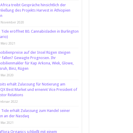
 Africa treibt Gespräche hinsichtlich der
hließung des Projekts Harvest in Äthiopien
an
. November 2020
 Tide eröffnet 80. Cannabisladen in Burlington
ario)
 März 2021
bilienpreise auf der Insel Rügen steigen
 fallen? Gewagte Prognosen. Ihr
bilienmakler für Kap Arkona, Wiek, Glowe,
usruh, Binz, Rügen
 Mai 2020
oits erhält Zulassung für Notierung am
X Best Market und ernennt Vice President of
stor Relations
Februar 2022
 Tide erhält Zulassung zum Handel seiner
en an der Nasdaq
 Mai 2021
Flora Organics schließt mit einem