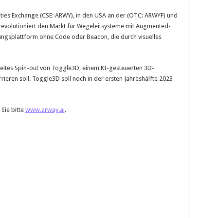
ities Exchange (CSE: ARWY), in den USA an der (OTC: ARWYF) und
 revolutioniert den Markt für Wegeleitsysteme mit Augmented-
tungsplattform ohne Code oder Beacon, die durch visuelles
ites Spin-out von Toggle3D, einem KI-gesteuerten 3D-
ieren soll. Toggle3D soll noch in der ersten Jahreshälfte 2023
Sie bitte
www.arway.ai
.