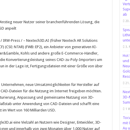
Vert
Supe
ab
20
Anstieg neuer Nutzer seiner branchenführenden Lösung, die
SD anpeilt
Spe
Lith
unte
3 / IRW-Press / – Nextech3D.AI (früher Nextech AR Solutions
 (CSE: NTAR) (FWB: EP2), ein Anbieter von generativen KI-
3.
ter&Gamble, Kohls und andere große E-Commerce-Händler,
Hot 
 die Konvertierungsleistung seines CAD-zu-Poly-Importers um
und 
un in der Lage ist, Fertigungsdateien mit einer Größe von über
Neue
Gold
Reso
21.
 Unternehmen, neue Umsatzmöglichkeiten für Hersteller auf
 CAD-Dateien für die Nutzung im Internet freigeben möchten.
Next
3D-M
exturierung, Anpassung und gemeinsame Nutzung von 3D-
Summ
Maßstab unter Anwendung von CAD-Dateien und schafft eine
1 
 im Wert von 160 Milliarden USD.
Tocv
le3D.ai eine Vielzahl an Nutzern wie Designer, Entwickler, 3D-
mit 
Au u
ogen und innerhalb von zwei Monaten über 1.000 Nutzer auf