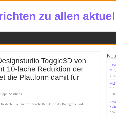
ichten zu allen aktue
Neu
Designstudio Toggle3D von
Havn
ht 10-fache Reduktion der
Krie
t die Plattform damit für
18.
MLS-
für 
tipps, Spartipps
18.
Roya
 Nextech3D.ai erreicht 10-fache Reduktion der Dateigröße und
Heli
30.