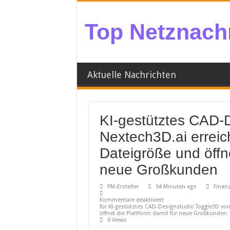
Top Netznachr
Aktuelle Nachrichten
KI-gestütztes CAD-
Nextech3D.ai erreic
Dateigröße und öffne
neue Großkunden
PM-Ersteller
54 Minuten ago
Finanz
Kommentare deaktiviert
für KI-gestütztes CAD-Designstudio Toggle3D von
öffnet die Plattform damit für neue Großkunden
0 Views