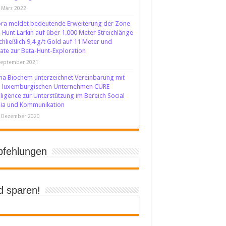
 März 2022
ra meldet bedeutende Erweiterung der Zone
 Hunt Larkin auf über 1.000 Meter Streichlänge
chließlich 9,4 g/t Gold auf 11 Meter und
te zur Beta-Hunt-Exploration
September 2021
na Biochem unterzeichnet Vereinbarung mit
 luxemburgischen Unternehmen CURE
lligence zur Unterstützung im Bereich Social
ia und Kommunikation
. Dezember 2020
fehlungen
d sparen!