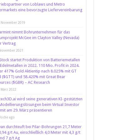
riebspartner von Loblaws und Metro
rmarkets eine bevorzugte Liefervereinbarung
. November 2019
armint nimmt Bohrunternehmen für das
iumprojekt McGee im Clayton Valley (Nevada)
r Vertrag
 November 2021
Stock startet Produktion von Batteriemetallen
Edelmetallen in 2022. 110 Mio. Profit in 2024.
r 417% Gold Aktientip nach 8.025% mit GT
 ($GTT) und 58.420% mit Great Bear
urces ($GBR) – AC Research
 März 2022
ech3D.ai wird seine generativen KI-gestützten
odellierungslösungen beim Virtual Investor
it am 29. März präsentieren
Woche ago
an durchteuft bei Pilar-Bohrungen 21,7 Meter
0,94 g/t Au, einschließlich 4,0 Meter mit 4,3 g/t
nd 7 g/t Ag