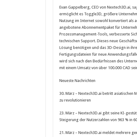
Evan Gappelberg, CEO von Nextech3D.ai, sagt
ermöglicht es Toggle3D, größere Unternehm
Nutzung im Internet sowohl konvertiert al
angebotene Abonnementpaket für Unternehm
Prozessmanagement-Tools, verbesserte Sic
technischen Support. Dieses neue Geschäfts
Lösung benötigen und das 3D-Design in ihr
Fertigungsdateien für neue Anwendungsfäll
wird sich nach den Bedürfnissen des Untern
mit einem Umsatz von über 100.000 CAD sei
Neueste Nachrichten
30. März – Nextech3D.ai betritt asiatisch
zu revolutionieren
23. März – Nextech3D.ai gibt seine KI-gestü
Steigerung der Nutzerzahlen von 963 % in 6
21. März – Nextech3D.ai meldet mehrere gen