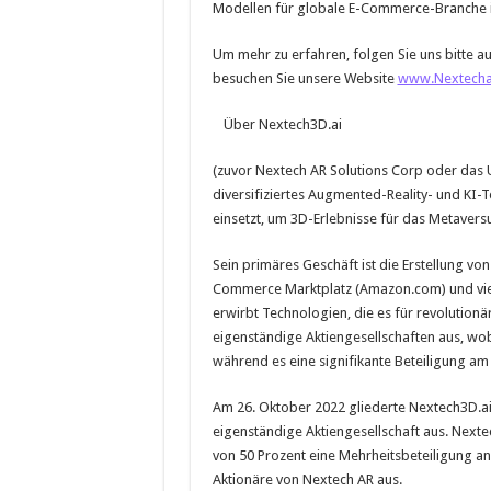
Modellen für globale E-Commerce-Branche i
Um mehr zu erfahren, folgen Sie uns bitte a
besuchen Sie unsere Website
www.Nextecha
Über Nextech3D.ai
(zuvor Nextech AR Solutions Corp oder das 
diversifiziertes Augmented-Reality- und KI-
einsetzt, um 3D-Erlebnisse für das Metavers
Sein primäres Geschäft ist die Erstellung v
Commerce Marktplatz (Amazon.com) und viel
erwirbt Technologien, die es für revolutionär
eigenständige Aktiengesellschaften aus, wob
während es eine signifikante Beteiligung a
Am 26. Oktober 2022 gliederte Nextech3D.ai
eigenständige Aktiengesellschaft aus. Nextec
von 50 Prozent eine Mehrheitsbeteiligung an
Aktionäre von Nextech AR aus.