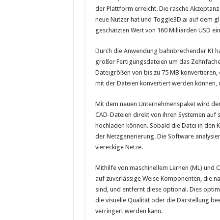
der Plattform erreicht. Die rasche Akzeptanz 
neue Nutzer hat und Toggle3D.ai auf dem 
geschätzten Wert von 160 Milliarden USD ei
Durch die Anwendung bahnbrechender KI hat 
großer Fertigungsdateien um das Zehnfache 
Dateigrößen von bis zu 75 MB konvertieren
mit der Dateien konvertiert werden können, 
Mit dem neuen Unternehmenspaket wird der K
CAD-Dateien direkt von ihren Systemen auf s
hochladen können. Sobald die Datei in den 
der Netzgenerierung. Die Software analysiert 
viereckige Netze.
Mithilfe von maschinellem Lernen (ML) und 
auf zuverlässige Weise Komponenten, die nac
sind, und entfernt diese optional. Dies opti
die visuelle Qualität oder die Darstellung b
verringert werden kann.