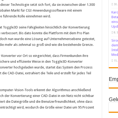
dieser Technologie setzt sich fort, da sie inzwischen über 1.300
30.
globalen Markt für CGI-Anwendungssoftware mit einem
Karo
ne führende Rolle einnehmen wird.
Beta
eins
Upda
Toggle3D seine Fähigkeiten hinsichtlich der Konvertierung
8. 
verbessert. Bis dato konnte die Plattform mit dem Pro Plan
, doch nun wurde eine Lösung auf Unternehmensebene getestet,
Siro
die mehr als zehnmal so groß sind wie die bestehende Grenze.
dem
Inte
Med
onverter vor Ort so eingerichtet, dass Firmenkunden ihre
15
ichere und effiziente Weise in den Toggle3D-Konverter
Konverter hochgeladen wurde, startet das System den Prozess
die CAD-Datei, extrahiert die Teile und erstellt für jedes Teil
Emp
Computer-Vision-Tools erkennt der Algorithmus anschließend
h der Konvertierung einer CAD-Datei in ein Netz nicht sichtbar
Gel
miert die Dateigröße und die Benutzerfreundlichkeit, ohne dass
eeinträchtigt wird, wodurch die Größe einer Datei um 95 Prozent