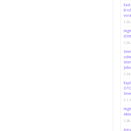
East
Ersc
vor
26
High
(Ont
26.
Immo
oder
Immo
Juli
24.
Expl
OTCQ
Inve
1. 
High
Akti
28.
Agra