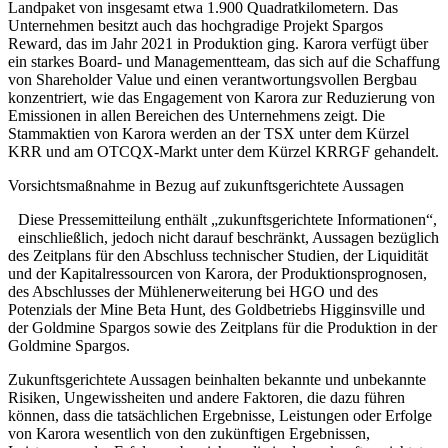
Landpaket von insgesamt etwa 1.900 Quadratkilometern. Das
Unternehmen besitzt auch das hochgradige Projekt Spargos
Reward, das im Jahr 2021 in Produktion ging. Karora verfügt über
ein starkes Board- und Managementteam, das sich auf die Schaffung
von Shareholder Value und einen verantwortungsvollen Bergbau
konzentriert, wie das Engagement von Karora zur Reduzierung von
Emissionen in allen Bereichen des Unternehmens zeigt. Die
Stammaktien von Karora werden an der TSX unter dem Kürzel
KRR und am OTCQX-Markt unter dem Kürzel KRRGF gehandelt.
Vorsichtsmaßnahme in Bezug auf zukunftsgerichtete Aussagen
Diese Pressemitteilung enthält „zukunftsgerichtete Informationen“,
einschließlich, jedoch nicht darauf beschränkt, Aussagen bezüglich
des Zeitplans für den Abschluss technischer Studien, der Liquidität
und der Kapitalressourcen von Karora, der Produktionsprognosen,
des Abschlusses der Mühlenerweiterung bei HGO und des
Potenzials der Mine Beta Hunt, des Goldbetriebs Higginsville und
der Goldmine Spargos sowie des Zeitplans für die Produktion in der
Goldmine Spargos.
Zukunftsgerichtete Aussagen beinhalten bekannte und unbekannte
Risiken, Ungewissheiten und andere Faktoren, die dazu führen
können, dass die tatsächlichen Ergebnisse, Leistungen oder Erfolge
von Karora wesentlich von den zukünftigen Ergebnissen,