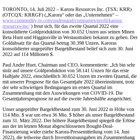
TORONTO, 14. Juli 2022 – Karora Resources Inc. (TSX: KRR)
(OTCQX: KRRGF) („Karora“ oder das „Unternehmen“ –
www.commodity-tv.com/ondemand/companies/profil/karora-
resources-inc/
) freut sich, für das zweite Quartal 2022 eine
konsolidierte Goldproduktion von 30.652 Unzen aus seinen Minen
Beta Hunt und Higginsville in Westaustralien bekannt zu geben. Der
Goldabsatz für das Quartal betrug 30.398 Unzen. Karoras
konsolidierter ungeprüfter Bargeldbestand belief sich zum 30. Juni
2022 auf 114 Millionen $.
Paul Andre Huet, Chairman und CEO, kommentierte: „Ich bin sehr
stolz auf unsere Goldproduktion von 58.141 Unzen für das erste
Halbjahr 2022, einschließlich 30.652 Unzen im zweiten Quartal, die
mit unserer Prognose für das Gesamtjahr 2022 übereinstimmt, trotz
der sehr schwierigen Bedingungen im ersten Quartal im
Zusammenhang mit den Auswirkungen von COVID-19. Die
Gesamtjahresprognose ist auf die zweite Jahreshälfte ausgerichtet.
Unser ungeprüfter Bargeldbestand zum 30. Juni 2022 in Höhe von
114 Mio. $ war um etwa 36 Mio. $ höher als unser Bargeldbestand
zum 31. März 2022. Der höhere Bargeldbestand spiegelt die Erlöse
aus der im letzten Monat abgeschlossenen Bought-Deal-
Finanzierung wider (siehe Karora-Pressemitteilung vom 14. Juni
2022), die teilweise durch Investitionsausgaben im Zusammenhang