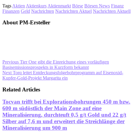
Tags
Aktien
Aktienkurs
Aktienmarkt
Börse
Börsen News
Finanz
Finanzen
Geld
Nachrichten
Nachrichten Aktuel
Nachrichten Aktuell
About PM-Ersteller
Previous
Tier One gibt die Einreichung eines vorläufigen
Basisemissionsprospekts in Kurzform bekannt
Next
Torq leitet Entdeckungsfolgebohrprogramm auf Eisenoxid-
Kupfer-Gold-Projekt Margarita ein
Related Articles
Tocvan trifft bei Explorationsbohrungen 450 m bzw.
600 m südöstlich der Main Zone auf eine
Mineralisierung, durchteuft 0,5 g/t Gold und 22 g/t
Silber auf 7,6 m und erweitert die Streichlänge der
Mineralisierung um 900 m