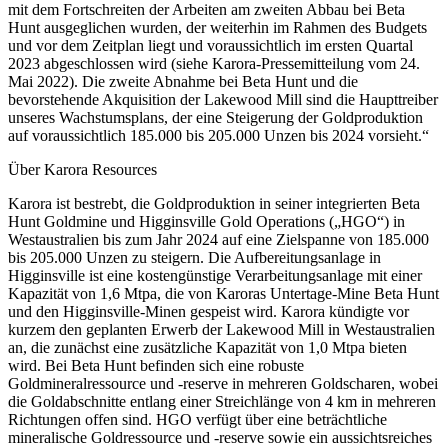
mit dem Fortschreiten der Arbeiten am zweiten Abbau bei Beta
Hunt ausgeglichen wurden, der weiterhin im Rahmen des Budgets
und vor dem Zeitplan liegt und voraussichtlich im ersten Quartal
2023 abgeschlossen wird (siehe Karora-Pressemitteilung vom 24.
Mai 2022). Die zweite Abnahme bei Beta Hunt und die
bevorstehende Akquisition der Lakewood Mill sind die Haupttreiber
unseres Wachstumsplans, der eine Steigerung der Goldproduktion
auf voraussichtlich 185.000 bis 205.000 Unzen bis 2024 vorsieht.“
Über Karora Resources
Karora ist bestrebt, die Goldproduktion in seiner integrierten Beta
Hunt Goldmine und Higginsville Gold Operations („HGO“) in
Westaustralien bis zum Jahr 2024 auf eine Zielspanne von 185.000
bis 205.000 Unzen zu steigern. Die Aufbereitungsanlage in
Higginsville ist eine kostengünstige Verarbeitungsanlage mit einer
Kapazität von 1,6 Mtpa, die von Karoras Untertage-Mine Beta Hunt
und den Higginsville-Minen gespeist wird. Karora kündigte vor
kurzem den geplanten Erwerb der Lakewood Mill in Westaustralien
an, die zunächst eine zusätzliche Kapazität von 1,0 Mtpa bieten
wird. Bei Beta Hunt befinden sich eine robuste
Goldmineralressource und -reserve in mehreren Goldscharen, wobei
die Goldabschnitte entlang einer Streichlänge von 4 km in mehreren
Richtungen offen sind. HGO verfügt über eine beträchtliche
mineralische Goldressource und -reserve sowie ein aussichtsreiches