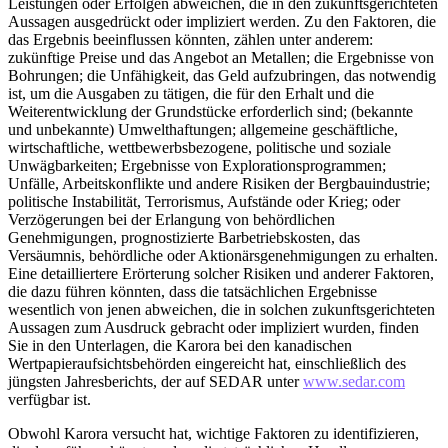
Leistungen oder Erfolgen abweichen, die in den zukunftsgerichteten
Aussagen ausgedrückt oder impliziert werden. Zu den Faktoren, die
das Ergebnis beeinflussen könnten, zählen unter anderem:
zukünftige Preise und das Angebot an Metallen; die Ergebnisse von
Bohrungen; die Unfähigkeit, das Geld aufzubringen, das notwendig
ist, um die Ausgaben zu tätigen, die für den Erhalt und die
Weiterentwicklung der Grundstücke erforderlich sind; (bekannte
und unbekannte) Umwelthaftungen; allgemeine geschäftliche,
wirtschaftliche, wettbewerbsbezogene, politische und soziale
Unwägbarkeiten; Ergebnisse von Explorationsprogrammen;
Unfälle, Arbeitskonflikte und andere Risiken der Bergbauindustrie;
politische Instabilität, Terrorismus, Aufstände oder Krieg; oder
Verzögerungen bei der Erlangung von behördlichen
Genehmigungen, prognostizierte Barbetriebskosten, das
Versäumnis, behördliche oder Aktionärsgenehmigungen zu erhalten.
Eine detailliertere Erörterung solcher Risiken und anderer Faktoren,
die dazu führen könnten, dass die tatsächlichen Ergebnisse
wesentlich von jenen abweichen, die in solchen zukunftsgerichteten
Aussagen zum Ausdruck gebracht oder impliziert wurden, finden
Sie in den Unterlagen, die Karora bei den kanadischen
Wertpapieraufsichtsbehörden eingereicht hat, einschließlich des
jüngsten Jahresberichts, der auf SEDAR unter
www.sedar.com
verfügbar ist.
Obwohl Karora versucht hat, wichtige Faktoren zu identifizieren,