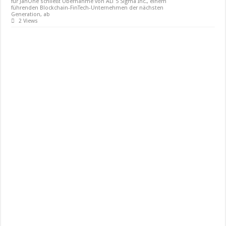
für JanOne schließt Übernahme von ALT 5 Sigma Inc., einem
führenden Blockchain-FinTech-Unternehmen der nächsten
Generation, ab
2 Views