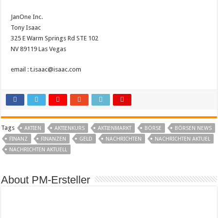
JanOne Inc.
Tony Isaac
325 E Warm Springs Rd STE 102
NV 89119 Las Vegas
email : t.isaac@isaac.com
Tags
AKTIEN
AKTIENKURS
AKTIENMARKT
BÖRSE
BÖRSEN NEWS
FINANZ
FINANZEN
GELD
NACHRICHTEN
NACHRICHTEN AKTUEL
NACHRICHTEN AKTUELL
About PM-Ersteller