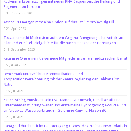
Rückenmarksverletzungen mit neuen RNA-Sequenzen, die Heilung und
Regeneration fördern
30. November 2023
Azincourt Energy nimmt eine Option auf das Lithiumprojekt Big Hill
21. April 2023
Tocvan erreicht Meilenstein auf dem Weg zur Aneignung aller Anteile an
Pilar und ermittelt Zielgebiete für die nächste Phase der Bohrungen
19. September 2023
Ketamine One ernennt zwei neue Mitglieder in seinen medizinischen Beirat
5. Januar 2022
Benchmark unterzeichnet Kommunikations- und
Kooperationsvereinbarung mit der Zentralregierung der Tahltan First
Nation
16. Juli 2020
Ximen Mining entwickelt sein ESG-Mandat zu Umwelt, Gesellschaft und
Unternehmensführung weiter und erstellt eine Hydrogeologie-Studie und
ein Video zu Wasserverbrauch – Goldmine Kenville, Nelson BC
29. Juli 2021
Canagold durchteuft im Haupterzgang C-West des Projekts New Polaris in