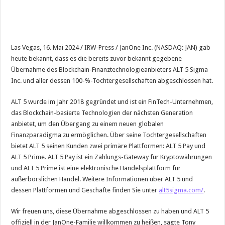
Las Vegas, 16. Mai 2024 / IRW-Press / JanOne Inc. (NASDAQ: JAN) gab
heute bekannt, dass es die bereits zuvor bekannt gegebene
Übernahme des Blockchain-Finanztechnologieanbieters ALT 5 Sigma
Inc. und aller dessen 100-%-Tochtergesellschaften abgeschlossen hat.
ALT 5 wurde im Jahr 2018 gegründet und ist ein FinTech-Unternehmen,
das Blockchain-basierte Technologien der nächsten Generation
anbietet, um den Übergang zu einem neuen globalen
Finanzparadigma zu ermöglichen. Über seine Tochtergesellschaften
bietet ALT 5 seinen Kunden zwei primäre Plattformen: ALT 5 Pay und
ALT 5 Prime. ALT 5 Pay ist ein Zahlungs-Gateway für Kryptowährungen
und ALT 5 Prime ist eine elektronische Handelsplattform für
außerbörslichen Handel. Weitere Informationen über ALT 5 und
dessen Plattformen und Geschäfte finden Sie unter
alt5sigma.com/
.
Wir freuen uns, diese Übernahme abgeschlossen zu haben und ALT 5
offiziell in der JanOne-Familie willkommen zu heißen, sagte Tony