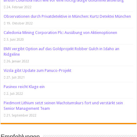
British Columbia nach wie vor eine hochgradige Goldmineralisierung
24. Februar 2022
Observationen durch Privatdetektive in München: Kurtz Detektei München
19. Oktober 2022
Caledonia Mining Corporation Plc: Ausübung von Aktienoptionen
3. Juni 2020
EMX vergibt Option auf das Goldprojekt Robber Gulch in Idaho an
Ridgeline
26. Januar 2022
Vizsla gibt Update zum Panuco-Projekt
27. Juli 2021
Pasinex reicht Klage ein
2. Juli 2022
Piedmont Lithium setzt seinen Wachstumskurs fort und verstärkt sein
Senior Management Team
21. September 2022
Empfehlungen