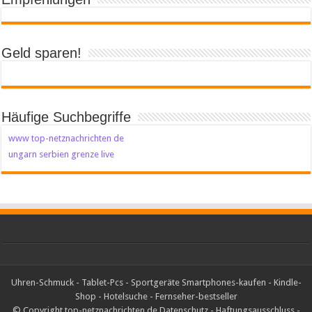
Geld sparen!
Häufige Suchbegriffe
www top-netznachrichten de
ungarn serbien grenze live
Uhren-Schmuck
-
Tablet-Pcs
-
Sportgeräte
Smartphones-kaufen
-
Kindle-
Shop
-
Hotelsuche
-
Fernseher-bestseller
© Copyright top-netznachrichten.de
Datenschutz
-
Haftungsausschluss
-