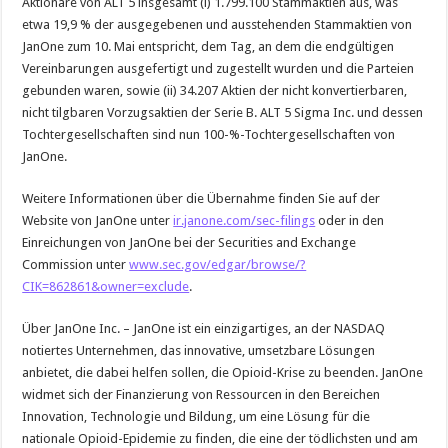
Aktionäre von ALT 5 insgesamt (i) 1.799.100 Stammaktien aus, was
etwa 19,9 % der ausgegebenen und ausstehenden Stammaktien von
JanOne zum 10. Mai entspricht, dem Tag, an dem die endgültigen
Vereinbarungen ausgefertigt und zugestellt wurden und die Parteien
gebunden waren, sowie (ii) 34.207 Aktien der nicht konvertierbaren,
nicht tilgbaren Vorzugsaktien der Serie B. ALT 5 Sigma Inc. und dessen
Tochtergesellschaften sind nun 100-%-Tochtergesellschaften von
JanOne.
Weitere Informationen über die Übernahme finden Sie auf der
Website von JanOne unter
ir.janone.com/sec-filings
oder in den
Einreichungen von JanOne bei der Securities and Exchange
Commission unter
www.sec.gov/edgar/browse/?
CIK=862861&owner=exclude
.
Über JanOne Inc. – JanOne ist ein einzigartiges, an der NASDAQ
notiertes Unternehmen, das innovative, umsetzbare Lösungen
anbietet, die dabei helfen sollen, die Opioid-Krise zu beenden. JanOne
widmet sich der Finanzierung von Ressourcen in den Bereichen
Innovation, Technologie und Bildung, um eine Lösung für die
nationale Opioid-Epidemie zu finden, die eine der tödlichsten und am