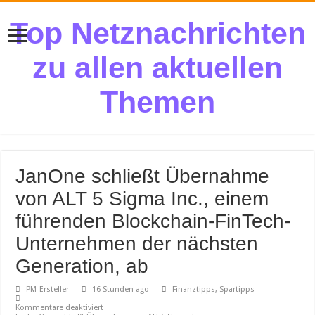
Top Netznachrichten
zu allen aktuellen
Themen
JanOne schließt Übernahme
von ALT 5 Sigma Inc., einem
führenden Blockchain-FinTech-
Unternehmen der nächsten
Generation, ab
PM-Ersteller
16 Stunden ago
Finanztipps, Spartipps
Kommentare deaktiviert