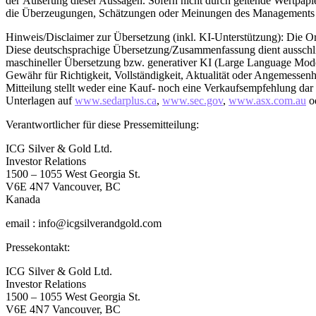
der Äußerung dieser Aussagen. Sofern nicht durch geltende Wertpapie
die Überzeugungen, Schätzungen oder Meinungen des Managements od
Hinweis/Disclaimer zur Übersetzung (inkl. KI-Unterstützung): Die Ori
Diese deutschsprachige Übersetzung/Zusammenfassung dient ausschließl
maschineller Übersetzung bzw. generativer KI (Large Language Models
Gewähr für Richtigkeit, Vollständigkeit, Aktualität oder Angemessenh
Mitteilung stellt weder eine Kauf- noch eine Verkaufsempfehlung dar un
Unterlagen auf
www.sedarplus.ca
,
www.sec.gov
,
www.asx.com.au
od
Verantwortlicher für diese Pressemitteilung:
ICG Silver & Gold Ltd.
Investor Relations
1500 – 1055 West Georgia St.
V6E 4N7 Vancouver, BC
Kanada
email : info@icgsilverandgold.com
Pressekontakt:
ICG Silver & Gold Ltd.
Investor Relations
1500 – 1055 West Georgia St.
V6E 4N7 Vancouver, BC