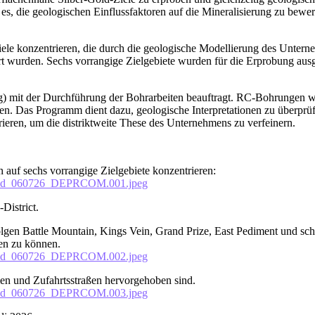
t es, die geologischen Einflussfaktoren auf die Mineralisierung zu bew
iele konzentrieren, die durch die geologische Modellierung des Untern
rt wurden. Sechs vorrangige Zielgebiete wurden für die Erprobung ausgew
ing) mit der Durchführung der Bohrarbeiten beauftragt. RC-Bohrungen 
ren. Das Programm dient dazu, geologische Interpretationen zu überpr
eren, um die distriktweite These des Unternehmens zu verfeinern.
auf sechs vorrangige Zielgebiete konzentrieren:
rGold_060726_DEPRCOM.001.jpeg
District.
olgen Battle Mountain, Kings Vein, Grand Prize, East Pediment und s
en zu können.
rGold_060726_DEPRCOM.002.jpeg
men und Zufahrtsstraßen hervorgehoben sind.
rGold_060726_DEPRCOM.003.jpeg