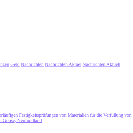
anzen
Geld
Nachrichten
Nachrichten Aktuel
Nachrichten Aktuell
rläufigen Festigkeitsprüfungen von Materialien für die Verfüllung vo
en Goose, Neufundland