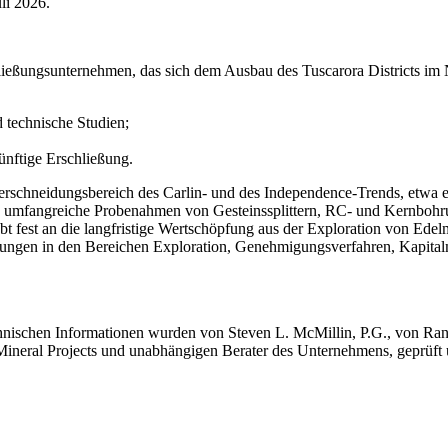
li 2026.
chließungsunternehmen, das sich dem Ausbau des Tuscarora Districts i
 technische Studien;
ünftige Erschließung.
berschneidungsbereich des Carlin- und des Independence-Trends, etwa 
to umfangreiche Probenahmen von Gesteinssplittern, RC- und Kernbo
fest an die langfristige Wertschöpfung aus der Exploration von Edel
hrungen in den Bereichen Exploration, Genehmigungsverfahren, Kapita
echnischen Informationen wurden von Steven L. McMillin, P.G., von Ran
 Mineral Projects und unabhängigen Berater des Unternehmens, geprüft