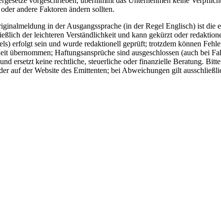
rgesetze vorgeschrieben, übernimmt das Unternehmen keine Verpflichtun
er andere Faktoren ändern sollten.
ginalmeldung in der Ausgangssprache (in der Regel Englisch) ist die e
ich der leichteren Verständlichkeit und kann gekürzt oder redaktionel
) erfolgt sein und wurde redaktionell geprüft; trotzdem können Fehle
eit übernommen; Haftungsansprüche sind ausgeschlossen (auch bei Fahrl
d ersetzt keine rechtliche, steuerliche oder finanzielle Beratung. Bitt
er auf der Website des Emittenten; bei Abweichungen gilt ausschließli