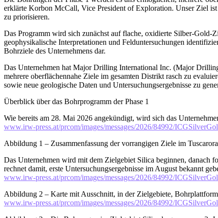
erklärte Korbon McCall, Vice President of Exploration. Unser Ziel is
zu priorisieren.
Das Programm wird sich zunächst auf flache, oxidierte Silber-Gold-Z
geophysikalische Interpretationen und Felduntersuchungen identifizie
Bohrziele des Unternehmens dar.
Das Unternehmen hat Major Drilling International Inc. (Major Drill
mehrere oberflächennahe Ziele im gesamten Distrikt rasch zu evaluie
sowie neue geologische Daten und Untersuchungsergebnisse zu generi
Überblick über das Bohrprogramm der Phase 1
Wie bereits am 28. Mai 2026 angekündigt, wird sich das Unternehmen 
www.irw-press.at/prcom/images/messages/2026/84992/ICGSilve
Abbildung 1 – Zusammenfassung der vorrangigen Ziele im Tuscarora-
Das Unternehmen wird mit dem Zielgebiet Silica beginnen, danach f
rechnet damit, erste Untersuchungsergebnisse im August bekannt geb
www.irw-press.at/prcom/images/messages/2026/84992/ICGSilve
Abbildung 2 – Karte mit Ausschnitt, in der Zielgebiete, Bohrplattfor
www.irw-press.at/prcom/images/messages/2026/84992/ICGSilve