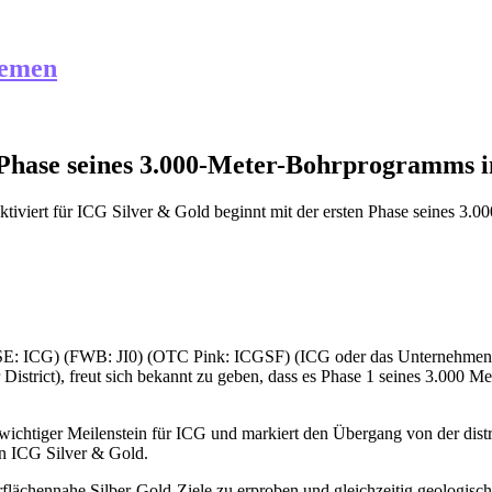
hemen
 Phase seines 3.000-Meter-Bohrprogramms i
tiviert
für ICG Silver & Gold beginnt mit der ersten Phase seines 3.
(CSE: ICG) (FWB: JI0) (OTC Pink: ICGSF) (ICG oder das Unternehmen)
r District), freut sich bekannt zu geben, dass es Phase 1 seines 3.00
n wichtiger Meilenstein für ICG und markiert den Übergang von der di
on ICG Silver & Gold.
lächennahe Silber-Gold-Ziele zu erproben und gleichzeitig geologisch