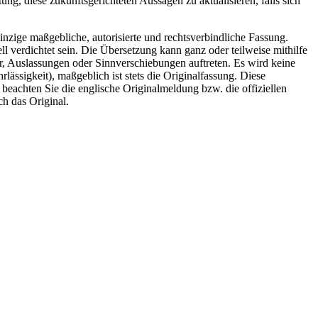
g, diese zukunftsgerichteten Aussagen zu aktualisieren, falls sich
inzige maßgebliche, autorisierte und rechtsverbindliche Fassung.
l verdichtet sein. Die Übersetzung kann ganz oder teilweise mithilfe
r, Auslassungen oder Sinnverschiebungen auftreten. Es wird keine
ässigkeit), maßgeblich ist stets die Originalfassung. Diese
e beachten Sie die englische Originalmeldung bzw. die offiziellen
ch das Original.