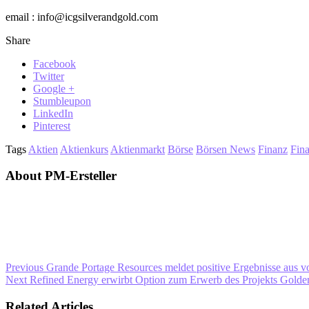
email : info@icgsilverandgold.com
Share
Facebook
Twitter
Google +
Stumbleupon
LinkedIn
Pinterest
Tags
Aktien
Aktienkurs
Aktienmarkt
Börse
Börsen News
Finanz
Fin
About PM-Ersteller
Previous
Grande Portage Resources meldet positive Ergebnisse aus vo
Next
Refined Energy erwirbt Option zum Erwerb des Projekts Gold
Related Articles