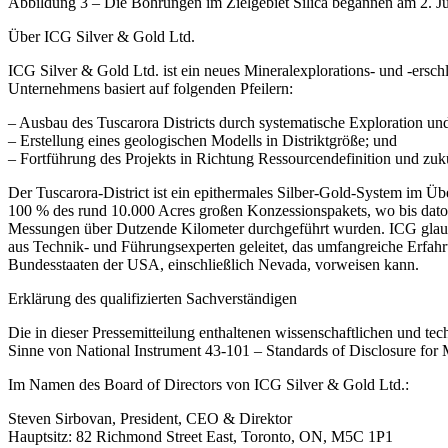
Abbildung 3 – Die Bohrungen im Zielgebiet Silica begannen am 2. Ju
Über ICG Silver & Gold Ltd.
ICG Silver & Gold Ltd. ist ein neues Mineralexplorations- und -ers
Unternehmens basiert auf folgenden Pfeilern:
– Ausbau des Tuscarora Districts durch systematische Exploration und
– Erstellung eines geologischen Modells in Distriktgröße; und
– Fortführung des Projekts in Richtung Ressourcendefinition und zuk
Der Tuscarora-District ist ein epithermales Silber-Gold-System im Ü
100 % des rund 10.000 Acres großen Konzessionspakets, wo bis da
Messungen über Dutzende Kilometer durchgeführt wurden. ICG glaubt 
aus Technik- und Führungsexperten geleitet, das umfangreiche Erfa
Bundesstaaten der USA, einschließlich Nevada, vorweisen kann.
Erklärung des qualifizierten Sachverständigen
Die in dieser Pressemitteilung enthaltenen wissenschaftlichen und t
Sinne von National Instrument 43-101 – Standards of Disclosure for
Im Namen des Board of Directors von ICG Silver & Gold Ltd.:
Steven Sirbovan, President, CEO & Direktor
Hauptsitz: 82 Richmond Street East, Toronto, ON, M5C 1P1