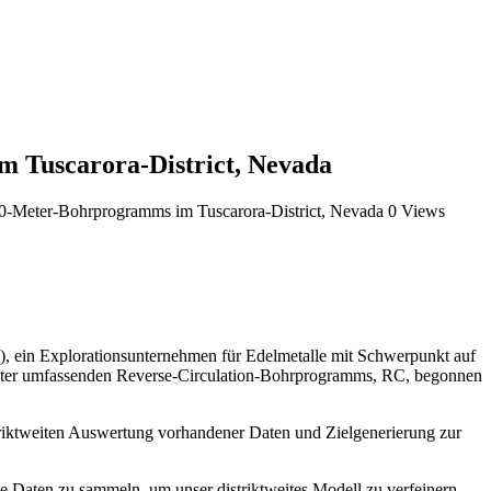
m Tuscarora-District, Nevada
000-Meter-Bohrprogramms im Tuscarora-District, Nevada
0 Views
, ein Explorationsunternehmen für Edelmetalle mit Schwerpunkt auf
0 Meter umfassenden Reverse-Circulation-Bohrprogramms, RC, begonnen
striktweiten Auswertung vorhandener Daten und Zielgenerierung zur
e Daten zu sammeln, um unser distriktweites Modell zu verfeinern,