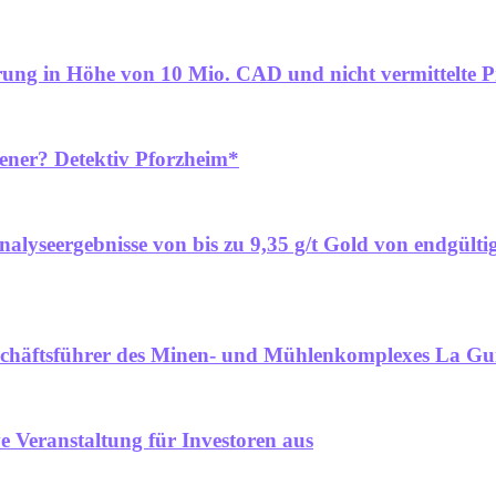
zierung in Höhe von 10 Mio. CAD und nicht vermittelte
bener? Detektiv Pforzheim*
alyseergebnisse von bis zu 9,35 g/t Gold von endgülti
schäftsführer des Minen- und Mühlenkomplexes La Gu
ve Veranstaltung für Investoren aus