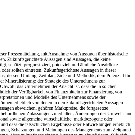
eser Pressemitteilung, mit Ausnahme von Aussagen über historische
nen. Zukunftsgerichtete Aussagen sind Aussagen, die keine
igt, schätzt, prognostiziert, potenziell und ähnliche Ausdrücke
der sollten eintreten. Zukunftsgerichtete Aussagen in dieser
s, dessen Umfang, Zeitplan, Ziele und Methodik; dem Potenzial für
er Mineralisierung; der Strategie des Unternehmens zur
. Obwohl das Unternehmen der Ansicht ist, dass die in solchen
lich der Verfügbarkeit von Finanzmitteln zur Finanzierung von
nterpretationen und Modelle des Unternehmens sowie der
e können erheblich von denen in den zukunftsgerichteten Aussagen
ussagen abweichen, gehören Marktpreise, die fortgesetzte
nd behördlichen Zulassungen zu erhalten, Änderungen der Umwelt- und
sonal sowie allgemeine wirtschaftliche, marktbezogene oder
 und dass die tatsächlichen Ergebnisse oder Entwicklungen erheblich
ugungen, Schätzungen und Meinungen des Managements zum Zeitpunkt