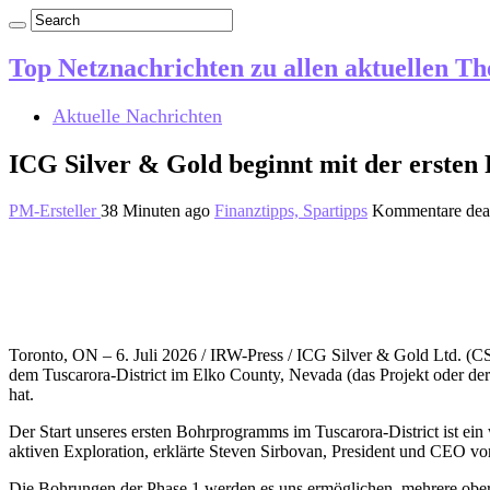
Top Netznachrichten zu allen aktuellen T
Aktuelle Nachrichten
ICG Silver & Gold beginnt mit der ersten
PM-Ersteller
38 Minuten ago
Finanztipps, Spartipps
Kommentare deak
Toronto, ON – 6. Juli 2026 / IRW-Press / ICG Silver & Gold Ltd. 
dem Tuscarora-District im Elko County, Nevada (das Projekt oder de
hat.
Der Start unseres ersten Bohrprogramms im Tuscarora-District ist ei
aktiven Exploration, erklärte Steven Sirbovan, President und CEO v
Die Bohrungen der Phase 1 werden es uns ermöglichen, mehrere oberf