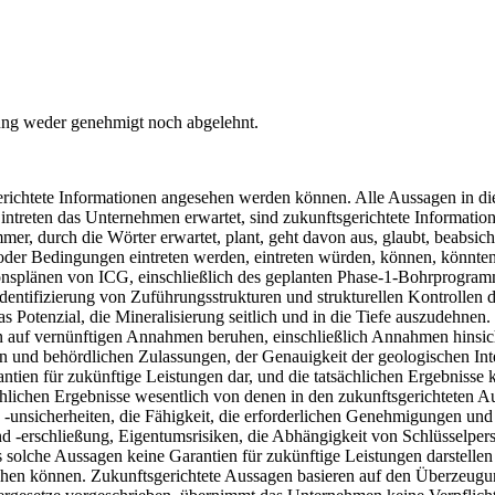
lung weder genehmigt noch abgelehnt.
gerichtete Informationen angesehen werden können. Alle Aussagen in di
intreten das Unternehmen erwartet, sind zukunftsgerichtete Informatio
er, durch die Wörter erwartet, plant, geht davon aus, glaubt, beabsicht
oder Bedingungen eintreten werden, eintreten würden, können, könnten o
onsplänen von ICG, einschließlich des geplanten Phase-1-Bohrprogramm
entifizierung von Zuführungsstrukturen und strukturellen Kontrollen d
s Potenzial, die Mineralisierung seitlich und in die Tiefe auszudehnen
auf vernünftigen Annahmen beruhen, einschließlich Annahmen hinsicht
gen und behördlichen Zulassungen, der Genauigkeit der geologischen I
rantien für zukünftige Leistungen dar, und die tatsächlichen Ergebniss
chlichen Ergebnisse wesentlich von denen in den zukunftsgerichteten A
nd -unsicherheiten, die Fähigkeit, die erforderlichen Genehmigungen u
nd -erschließung, Eigentumsrisiken, die Abhängigkeit von Schlüsselper
solche Aussagen keine Garantien für zukünftige Leistungen darstellen
eichen können. Zukunftsgerichtete Aussagen basieren auf den Überze