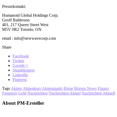
Pressekontakt:
Humanoid Global Holdings Corp.
Geoff Balderson
401, 217 Queen Street West
M5V 0R2 Toronto, ON
email : info@newwavecorp.com
Share
Facebook
Twitter
Google +
Stumbleupon
LinkedIn
Pinterest
Tags
Aktien
Aktienkurs
Aktienmarkt
Börse
Börsen News
Finanz
Finanzen
Geld
Nachrichten
Nachrichten Aktuel
Nachrichten Aktuell
About PM-Ersteller