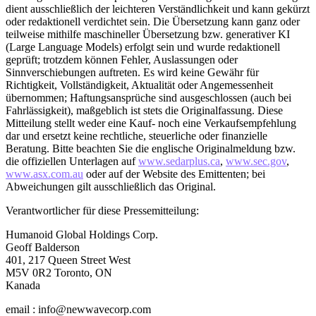
dient ausschließlich der leichteren Verständlichkeit und kann gekürzt
oder redaktionell verdichtet sein. Die Übersetzung kann ganz oder
teilweise mithilfe maschineller Übersetzung bzw. generativer KI
(Large Language Models) erfolgt sein und wurde redaktionell
geprüft; trotzdem können Fehler, Auslassungen oder
Sinnverschiebungen auftreten. Es wird keine Gewähr für
Richtigkeit, Vollständigkeit, Aktualität oder Angemessenheit
übernommen; Haftungsansprüche sind ausgeschlossen (auch bei
Fahrlässigkeit), maßgeblich ist stets die Originalfassung. Diese
Mitteilung stellt weder eine Kauf- noch eine Verkaufsempfehlung
dar und ersetzt keine rechtliche, steuerliche oder finanzielle
Beratung. Bitte beachten Sie die englische Originalmeldung bzw.
die offiziellen Unterlagen auf
www.sedarplus.ca
,
www.sec.gov
,
www.asx.com.au
oder auf der Website des Emittenten; bei
Abweichungen gilt ausschließlich das Original.
Verantwortlicher für diese Pressemitteilung:
Humanoid Global Holdings Corp.
Geoff Balderson
401, 217 Queen Street West
M5V 0R2 Toronto, ON
Kanada
email : info@newwavecorp.com