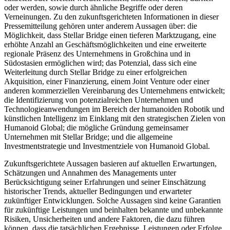
oder werden, sowie durch ähnliche Begriffe oder deren
Verneinungen. Zu den zukunftsgerichteten Informationen in dieser
Pressemitteilung gehören unter anderem Aussagen über: die
Möglichkeit, dass Stellar Bridge einen tieferen Marktzugang, eine
erhöhte Anzahl an Geschäftsmöglichkeiten und eine erweiterte
regionale Präsenz des Unternehmens in Großchina und in
Südostasien ermöglichen wird; das Potenzial, dass sich eine
Weiterleitung durch Stellar Bridge zu einer erfolgreichen
Akquisition, einer Finanzierung, einem Joint Venture oder einer
anderen kommerziellen Vereinbarung des Unternehmens entwickelt;
die Identifizierung von potenzialreichen Unternehmen und
Technologieanwendungen im Bereich der humanoiden Robotik und
künstlichen Intelligenz im Einklang mit den strategischen Zielen von
Humanoid Global; die mögliche Gründung gemeinsamer
Unternehmen mit Stellar Bridge; und die allgemeine
Investmentstrategie und Investmentziele von Humanoid Global.
Zukunftsgerichtete Aussagen basieren auf aktuellen Erwartungen,
Schätzungen und Annahmen des Managements unter
Berücksichtigung seiner Erfahrungen und seiner Einschätzung
historischer Trends, aktueller Bedingungen und erwarteter
zukünftiger Entwicklungen. Solche Aussagen sind keine Garantien
für zukünftige Leistungen und beinhalten bekannte und unbekannte
Risiken, Unsicherheiten und andere Faktoren, die dazu führen
können, dass die tatsächlichen Ergebnisse, Leistungen oder Erfolge