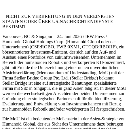
– NICHT ZUR VERBREITUNG IN DEN VEREINIGTEN
STAATEN ODER ÜBER US-NACHRICHTENDIENSTE
BESTIMMT –
Vancouver, BC & Singapur – 24. Juni 2026 / IRW-Press /
Humanoid Global Holdings Corp. (Humanoid Global oder das
Unternehmen) (CSE:ROBO, FWB:0XM1, OTCQB:RBOHF), ein
börsennotierter Investment-Emittent, der sich auf den Auf- und
Ausbau eines Portfolios von zukunftsweisenden Unternehmen im
Bereich der humanoiden Robotik und verkörperten KI konzentriert,
gibt mit Freude die Unterzeichnung einer neuen unverbindlichen
Absichtserklärung (Memorandum of Understanding, MoU) mit der
Firma Stellar Bridge Group Pte. Ltd. (Stellar Bridge) bekannt.
Stellar Bridge ist eine auf strategische Beratungen spezialisierte
Firma mit Sitz in Singapur, die in ganz Asien tätig ist. In dieser MoU
werden die wechselseitigen Absichten der beiden Unternehmen zur
Gründung einer strategischen Partnerschaft für die Identifizierung,
Evaluierung und Entwicklung von Investmentchancen mit Bezug
zur humanoiden Robotik und/oder verkörperten KI festgeschrieben.
Die MoU ist ein bedeutender Meilenstein in der Asien-Strategie von
Humanoid Global, der aus Sicht des Unternehmens dazu beitragen