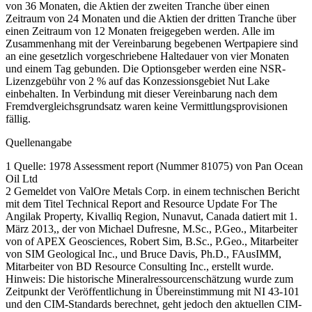
von 36 Monaten, die Aktien der zweiten Tranche über einen
Zeitraum von 24 Monaten und die Aktien der dritten Tranche über
einen Zeitraum von 12 Monaten freigegeben werden. Alle im
Zusammenhang mit der Vereinbarung begebenen Wertpapiere sind
an eine gesetzlich vorgeschriebene Haltedauer von vier Monaten
und einem Tag gebunden. Die Optionsgeber werden eine NSR-
Lizenzgebühr von 2 % auf das Konzessionsgebiet Nut Lake
einbehalten. In Verbindung mit dieser Vereinbarung nach dem
Fremdvergleichsgrundsatz waren keine Vermittlungsprovisionen
fällig.
Quellenangabe
1 Quelle: 1978 Assessment report (Nummer 81075) von Pan Ocean
Oil Ltd
2 Gemeldet von ValOre Metals Corp. in einem technischen Bericht
mit dem Titel Technical Report and Resource Update For The
Angilak Property, Kivalliq Region, Nunavut, Canada datiert mit 1.
März 2013,, der von Michael Dufresne, M.Sc., P.Geo., Mitarbeiter
von of APEX Geosciences, Robert Sim, B.Sc., P.Geo., Mitarbeiter
von SIM Geological Inc., und Bruce Davis, Ph.D., FAusIMM,
Mitarbeiter von BD Resource Consulting Inc., erstellt wurde.
Hinweis: Die historische Mineralressourcenschätzung wurde zum
Zeitpunkt der Veröffentlichung in Übereinstimmung mit NI 43-101
und den CIM-Standards berechnet, geht jedoch den aktuellen CIM-