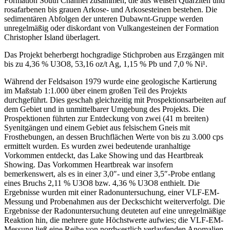
Formation South Channel zusammen, die aus weißen Quarziten und
rosafarbenen bis grauen Arkose- und Arkosesteinen bestehen. Die
sedimentären Abfolgen der unteren Dubawnt-Gruppe werden
unregelmäßig oder diskordant von Vulkangesteinen der Formation
Christopher Island überlagert.
Das Projekt beherbergt hochgradige Stichproben aus Erzgängen mit
bis zu 4,36 % U3O8, 53,16 oz/t Ag, 1,15 % Pb und 7,0 % Ni¹.
Während der Feldsaison 1979 wurde eine geologische Kartierung
im Maßstab 1:1.000 über einem großen Teil des Projekts
durchgeführt. Dies geschah gleichzeitig mit Prospektionsarbeiten auf
dem Gebiet und in unmittelbarer Umgebung des Projekts. Die
Prospektionen führten zur Entdeckung von zwei (41 m breiten)
Syenitgängen und einem Gebiet aus felsischem Gneis mit
Frosthebungen, an dessen Bruchflächen Werte von bis zu 3.000 cps
ermittelt wurden. Es wurden zwei bedeutende uranhaltige
Vorkommen entdeckt, das Lake Showing und das Heartbreak
Showing. Das Vorkommen Heartbreak war insofern
bemerkenswert, als es in einer 3,0″- und einer 3,5″-Probe entlang
eines Bruchs 2,11 % U3O8 bzw. 4,36 % U3O8 enthielt. Die
Ergebnisse wurden mit einer Radonuntersuchung, einer VLF-EM-
Messung und Probenahmen aus der Deckschicht weiterverfolgt. Die
Ergebnisse der Radonuntersuchung deuteten auf eine unregelmäßige
Reaktion hin, die mehrere gute Höchstwerte aufwies; die VLF-EM-
Messung ließ eine Reihe von nordwestlich verlaufenden Anomalien