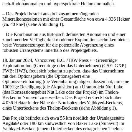
etch-Radonanomalien und hyperspektrale Heliumanomalien.
– Das Projekt besteht aus drei zusammenhängenden
Mineralkonzessionen mit einer Gesamtfläche von etwa 4.036 Hektar
(ca. 40 km²) (siehe Abbildung 1).
– Die Kombination aus historisch definierten Anomalien und einer
zunehmenden Verfügbarkeit moderner Explorationstechniken bietet
beste Voraussetzungen für die potenzielle Abgrenzung eines
robusten Uransystems innerhalb des Projektgebiets.
18. Januar 2024, Vancouver, B.C. / IRW-Press / – Greenridge
Exploration Inc. (Greenridge oder das Unternehmen) (CSE: GXP |
FWB: HW3), freut sich bekannt zu geben, dass das Unternehmen
mit drei Optionsgebern (die Optionsgeber) eine
Optionsvereinbarung (die Vereinbarung) abgeschlossen hat, um eine
100%ige Beteiligung (die Akquisition) am Uranprojekt Nut Lake
(das Konzessionsgebiet Nut Lake oder das Projekt) im Thelon-
Becken in Nunavut zu erwerben. Das Projekt erstreckt sich über
4.036 Hektar in der Nähe der Nordspitze des Yathkyed-Beckens,
eines Unterbeckens des Thelon-Beckens (siehe Abbildung 1).
Das Projekt befindet sich etwa 55 km nördlich der Uranlagerstätte
Angilak² oder 180 km südwestlich von Baker Lake (Nunavut) im
Yathkyed-Becken (einem Unterbecken des ertragreichen Thelon-