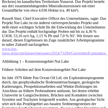
Beckens) im kanadischen Territorium Nunavut. Das Projekt besteht
aus drei zusammenhängenden Mineralkonzessionen mit einer
Gesamtfläche von etwa 4.036 Hektar (ca. 40 km²).
Russell Starr, Chief Executive Officer des Unternehmens, sagte: Das
Projekt Nut Lake ist ein äußerst vielversprechendes Projekt und
stellt einen wichtigen Schritt für die Entwicklung des Unternehmens
dar. Das Projekt enthält hochgradige Proben mit bis zu 4,36 %
U3O8, 53,16 oz/t Ag, 1,15 % Pb und 7,0 % Ni¹. Wir freuen uns
darauf, diesen Ergebnissen im Zuge zusätzlicher Arbeitsprogramme
in naher Zukunft nachzugehen.
www.irw-
press.at/prcom/images/messages/2024/73294/GreenridgeExplorat
Abbildung 1 – Konzessionsgebiet Nut Lake
Frühere Arbeiten auf dem Konzessionsgebiet Nut Lake
Im Jahr 1979 führte Pan Ocean Oil Ltd. ein Explorationsprogramm
durch, das geophysikalische Bodenuntersuchungen, geologische
Kartierungen, Prospektionsarbeiten und Winkie-Bohrungen im
Anschluss an frühere Probenahmen umfasste, bei denen erhöhte
Uranwerte in Gangschwärmen, Brüchen und Kontakten zwischen
Syeniten und Trachyten festgestellt wurden. Aus geologischer Sicht
setzt sich das Projektgebiet aus basalen Sedimentgesteinen der