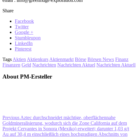
email : info@greenridge-exploration.com
Share
Facebook
Twitter
Google +
Stumbleupon
LinkedIn
Pinterest
Tags
Aktien
Aktienkurs
Aktienmarkt
Börse
Börsen News
Finanz
Finanzen
Geld
Nachrichten
Nachrichten Aktuel
Nachrichten Aktuell
About PM-Ersteller
Previous
Aztec durchschneidet mächtige, oberflächennahe
Goldmineralisierung, wodurch sich die Zone California auf dem
Projekt Cervantes in Sonora (Mexiko) erweitert; darunter 1,03 g/t
Au auf 30,4 m einschließlich eines hochgradigen Abschnitts von