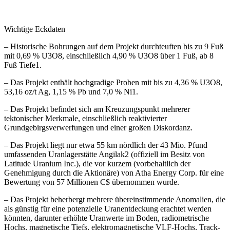
Wichtige Eckdaten
– Historische Bohrungen auf dem Projekt durchteuften bis zu 9 Fuß
mit 0,69 % U3O8, einschließlich 4,90 % U3O8 über 1 Fuß, ab 8
Fuß Tiefe1.
– Das Projekt enthält hochgradige Proben mit bis zu 4,36 % U3O8,
53,16 oz/t Ag, 1,15 % Pb und 7,0 % Ni1.
– Das Projekt befindet sich am Kreuzungspunkt mehrerer
tektonischer Merkmale, einschließlich reaktivierter
Grundgebirgsverwerfungen und einer großen Diskordanz.
– Das Projekt liegt nur etwa 55 km nördlich der 43 Mio. Pfund
umfassenden Uranlagerstätte Angilak2 (offiziell im Besitz von
Latitude Uranium Inc.), die vor kurzem (vorbehaltlich der
Genehmigung durch die Aktionäre) von Atha Energy Corp. für eine
Bewertung von 57 Millionen C$ übernommen wurde.
– Das Projekt beherbergt mehrere übereinstimmende Anomalien, die
als günstig für eine potenzielle Uranentdeckung erachtet werden
könnten, darunter erhöhte Uranwerte im Boden, radiometrische
Hochs, magnetische Tiefs, elektromagnetische VLF-Hochs, Track-