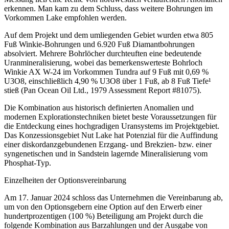
erkennen. Man kam zu dem Schluss, dass weitere Bohrungen im
Vorkommen Lake empfohlen werden.
Auf dem Projekt und dem umliegenden Gebiet wurden etwa 805
Fuß Winkie-Bohrungen und 6.920 Fuß Diamantbohrungen
absolviert. Mehrere Bohrlöcher durchteuften eine bedeutende
Uranmineralisierung, wobei das bemerkenswerteste Bohrloch
Winkie AX W-24 im Vorkommen Tundra auf 9 Fuß mit 0,69 %
U3O8, einschließlich 4,90 % U3O8 über 1 Fuß, ab 8 Fuß Tiefe¹
stieß (Pan Ocean Oil Ltd., 1979 Assessment Report #81075).
Die Kombination aus historisch definierten Anomalien und
modernen Explorationstechniken bietet beste Voraussetzungen für
die Entdeckung eines hochgradigen Uransystems im Projektgebiet.
Das Konzessionsgebiet Nut Lake hat Potenzial für die Auffindung
einer diskordanzgebundenen Erzgang- und Brekzien- bzw. einer
syngenetischen und in Sandstein lagernde Mineralisierung vom
Phosphat-Typ.
Einzelheiten der Optionsvereinbarung
Am 17. Januar 2024 schloss das Unternehmen die Vereinbarung ab,
um von den Optionsgebern eine Option auf den Erwerb einer
hundertprozentigen (100 %) Beteiligung am Projekt durch die
folgende Kombination aus Barzahlungen und der Ausgabe von