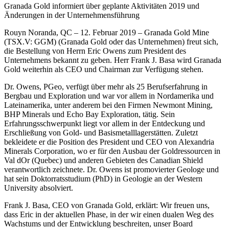
Granada Gold informiert über geplante Aktivitäten 2019 und
Änderungen in der Unternehmensführung
Rouyn Noranda, QC – 12. Februar 2019 – Granada Gold Mine
(TSX.V: GGM) (Granada Gold oder das Unternehmen) freut sich,
die Bestellung von Herrn Eric Owens zum President des
Unternehmens bekannt zu geben. Herr Frank J. Basa wird Granada
Gold weiterhin als CEO und Chairman zur Verfügung stehen.
Dr. Owens, PGeo, verfügt über mehr als 25 Berufserfahrung in
Bergbau und Exploration und war vor allem in Nordamerika und
Lateinamerika, unter anderem bei den Firmen Newmont Mining,
BHP Minerals und Echo Bay Exploration, tätig. Sein
Erfahrungsschwerpunkt liegt vor allem in der Entdeckung und
Erschließung von Gold- und Basismetalllagerstätten. Zuletzt
bekleidete er die Position des President und CEO von Alexandria
Minerals Corporation, wo er für den Ausbau der Goldressourcen in
Val dOr (Quebec) und anderen Gebieten des Canadian Shield
verantwortlich zeichnete. Dr. Owens ist promovierter Geologe und
hat sein Doktorratsstudium (PhD) in Geologie an der Western
University absolviert.
Frank J. Basa, CEO von Granada Gold, erklärt: Wir freuen uns,
dass Eric in der aktuellen Phase, in der wir einen dualen Weg des
Wachstums und der Entwicklung beschreiten, unser Board