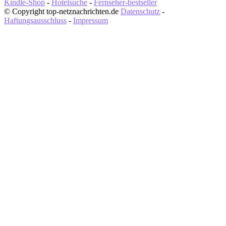
Kindle-Shop
-
Hotelsuche
-
Fernseher-bestseller
© Copyright top-netznachrichten.de
Datenschutz
-
Haftungsausschluss
-
Impressum