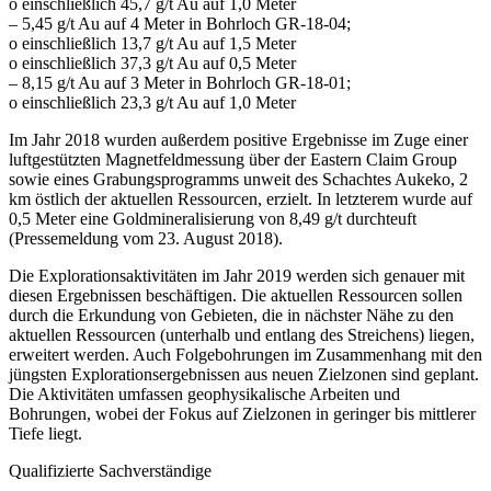
o einschließlich 45,7 g/t Au auf 1,0 Meter
– 5,45 g/t Au auf 4 Meter in Bohrloch GR-18-04;
o einschließlich 13,7 g/t Au auf 1,5 Meter
o einschließlich 37,3 g/t Au auf 0,5 Meter
– 8,15 g/t Au auf 3 Meter in Bohrloch GR-18-01;
o einschließlich 23,3 g/t Au auf 1,0 Meter
Im Jahr 2018 wurden außerdem positive Ergebnisse im Zuge einer
luftgestützten Magnetfeldmessung über der Eastern Claim Group
sowie eines Grabungsprogramms unweit des Schachtes Aukeko, 2
km östlich der aktuellen Ressourcen, erzielt. In letzterem wurde auf
0,5 Meter eine Goldmineralisierung von 8,49 g/t durchteuft
(Pressemeldung vom 23. August 2018).
Die Explorationsaktivitäten im Jahr 2019 werden sich genauer mit
diesen Ergebnissen beschäftigen. Die aktuellen Ressourcen sollen
durch die Erkundung von Gebieten, die in nächster Nähe zu den
aktuellen Ressourcen (unterhalb und entlang des Streichens) liegen,
erweitert werden. Auch Folgebohrungen im Zusammenhang mit den
jüngsten Explorationsergebnissen aus neuen Zielzonen sind geplant.
Die Aktivitäten umfassen geophysikalische Arbeiten und
Bohrungen, wobei der Fokus auf Zielzonen in geringer bis mittlerer
Tiefe liegt.
Qualifizierte Sachverständige