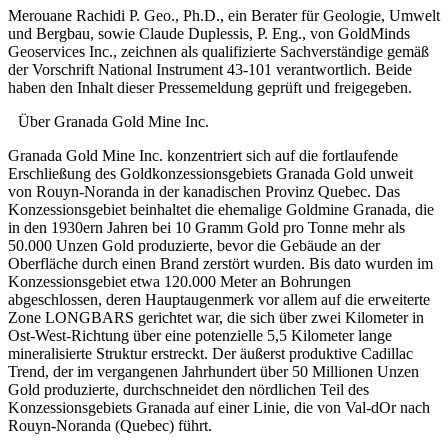
Merouane Rachidi P. Geo., Ph.D., ein Berater für Geologie, Umwelt
und Bergbau, sowie Claude Duplessis, P. Eng., von GoldMinds
Geoservices Inc., zeichnen als qualifizierte Sachverständige gemäß
der Vorschrift National Instrument 43-101 verantwortlich. Beide
haben den Inhalt dieser Pressemeldung geprüft und freigegeben.
Über Granada Gold Mine Inc.
Granada Gold Mine Inc. konzentriert sich auf die fortlaufende
Erschließung des Goldkonzessionsgebiets Granada Gold unweit
von Rouyn-Noranda in der kanadischen Provinz Quebec. Das
Konzessionsgebiet beinhaltet die ehemalige Goldmine Granada, die
in den 1930ern Jahren bei 10 Gramm Gold pro Tonne mehr als
50.000 Unzen Gold produzierte, bevor die Gebäude an der
Oberfläche durch einen Brand zerstört wurden. Bis dato wurden im
Konzessionsgebiet etwa 120.000 Meter an Bohrungen
abgeschlossen, deren Hauptaugenmerk vor allem auf die erweiterte
Zone LONGBARS gerichtet war, die sich über zwei Kilometer in
Ost-West-Richtung über eine potenzielle 5,5 Kilometer lange
mineralisierte Struktur erstreckt. Der äußerst produktive Cadillac
Trend, der im vergangenen Jahrhundert über 50 Millionen Unzen
Gold produzierte, durchschneidet den nördlichen Teil des
Konzessionsgebiets Granada auf einer Linie, die von Val-dOr nach
Rouyn-Noranda (Quebec) führt.