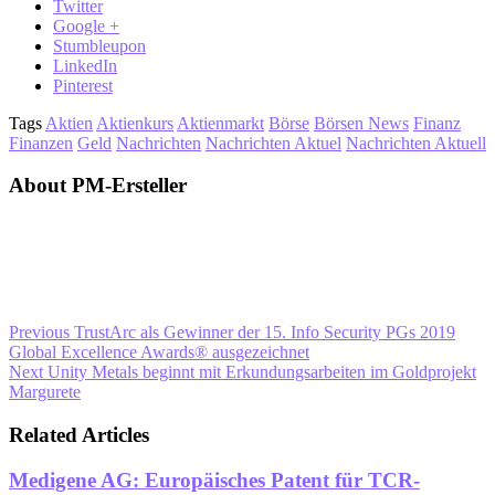
Twitter
Google +
Stumbleupon
LinkedIn
Pinterest
Tags
Aktien
Aktienkurs
Aktienmarkt
Börse
Börsen News
Finanz
Finanzen
Geld
Nachrichten
Nachrichten Aktuel
Nachrichten Aktuell
About PM-Ersteller
Previous
TrustArc als Gewinner der 15. Info Security PGs 2019
Global Excellence Awards® ausgezeichnet
Next
Unity Metals beginnt mit Erkundungsarbeiten im Goldprojekt
Margurete
Related Articles
Medigene AG: Europäisches Patent für TCR-