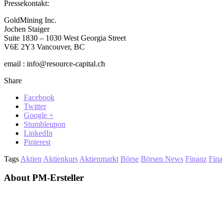
Pressekontakt:
GoldMining Inc.
Jochen Staiger
Suite 1830 – 1030 West Georgia Street
V6E 2Y3 Vancouver, BC
email : info@resource-capital.ch
Share
Facebook
Twitter
Google +
Stumbleupon
LinkedIn
Pinterest
Tags
Aktien
Aktienkurs
Aktienmarkt
Börse
Börsen News
Finanz
Fin
About PM-Ersteller