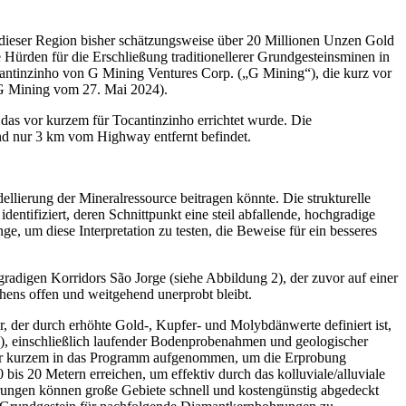
 dieser Region bisher schätzungsweise über 20 Millionen Unzen Gold
den für die Erschließung traditionellerer Grundgesteinsminen in
cantinzinho von G Mining Ventures Corp. („G Mining“), die kurz vor
 G Mining vom 27. Mai 2024).
das vor kurzem für Tocantinzinho errichtet wurde. Die
und nur 3 km vom Highway entfernt befindet.
llierung der Mineralressource beitragen könnte. Die strukturelle
ntifiziert, deren Schnittpunkt eine steil abfallende, hochgradige
e, um diese Interpretation zu testen, die Beweise für ein besseres
digen Korridors São Jorge (siehe Abbildung 2), der zuvor auf einer
chens offen und weitgehend unerprobt bleibt.
 der durch erhöhte Gold-, Kupfer- und Molybdänwerte definiert ist,
 2), einschließlich laufender Bodenprobenahmen und geologischer
 vor kurzem in das Programm aufgenommen, um die Erprobung
s 20 Metern erreichen, um effektiv durch das kolluviale/alluviale
hrungen können große Gebiete schnell und kostengünstig abgedeckt