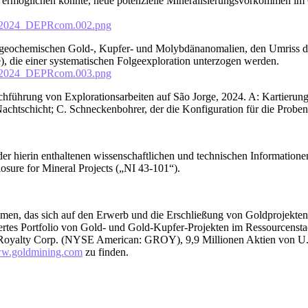
h ermöglichen könnte, neue potenzielle Mineralisierungsvorkommen i
052024_DEPRcom.002.png
n geochemischen Gold-, Kupfer- und Molybdänanomalien, den Umriss d
e), die einer systematischen Folgeexploration unterzogen werden.
052024_DEPRcom.003.png
führung von Explorationsarbeiten auf São Jorge, 2024. A: Kartierung
Nachtschicht; C. Schneckenbohrer, der die Konfiguration für die Proben
er hierin enthaltenen wissenschaftlichen und technischen Informationen 
osure for Mineral Projects („NI 43-101“).
men, das sich auf den Erwerb und die Erschließung von Goldprojekten 
iziertes Portfolio von Gold- und Gold-Kupfer-Projekten im Ressourcen
d Royalty Corp. (NYSE American: GROY), 9,9 Millionen Aktien von U
w.goldmining.com
zu finden.