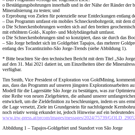
o Bestätigungsbohrungen innerhalb und in der Nähe der Ränder der bes
Mineralisierung zu testen; und
o Erprobung von Zielen für potenzielle neue Entdeckungen entlang d
– Das Programm umfasst ein mobiles Schneckenbohrgerät, mit dem die
o Die Schneckenbohrungen werden sich auf den breiten geochemische
mit erhöhtem Gold-, Kupfer- und Molybdängehalt umfasst.
o Die Schneckenbohrungen sind so konzipiert, dass sie durch das Bode
– São Jorge befindet sich im Goldgebiet Tapajos, das mehrere Goldp
entlang des Tocantinzinho-São Jorge-Trends (siehe Abbildung 1).
* Bitte beachten Sie den technischen Bericht mit dem Titel „São Jorg
auf den 31. Mai 2021 datiert ist, um Einzelheiten über die Mineralre
verfügbar.
Tim Smith, Vice President of Exploration von GoldMining, kommentie
aus, dass das Programm auf unseren jüngsten Explorationsarbeiten au
Modell für die Lagerstätte São Jorge zu bestätigen, was zur Optimie
eine Reihe von neuen Zielgebieten, die anhand unserer umfangreich
entwickelt, um die Zieldefinition zu beschleunigen, indem es uns erm
die Lage versetzt, Ziele im Grundgestein für nachfolgende Kernbohrung
noch relativ wenig erkundet ist, jedoch Hinweise auf ein bedeutende
www.irw-press.at/prcom/images/messages/2024/75739/GOLD_29
Abbildung 1 – Tapajos-Goldgebiet und Standort von São Jorge