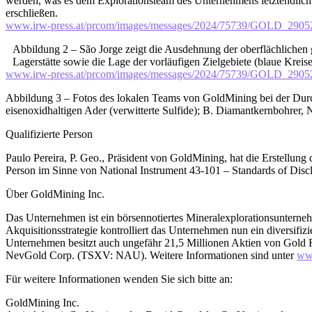
werden, was es dem Explorationsteam des Unternehmens letztendlic
erschließen.
www.irw-press.at/prcom/images/messages/2024/75739/GOLD_29
Abbildung 2 – São Jorge zeigt die Ausdehnung der oberflächliche
Lagerstätte sowie die Lage der vorläufigen Zielgebiete (blaue Kreis
www.irw-press.at/prcom/images/messages/2024/75739/GOLD_29
Abbildung 3 – Fotos des lokalen Teams von GoldMining bei der Durch
eisenoxidhaltigen Ader (verwitterte Sulfide); B. Diamantkernbohrer, 
Qualifizierte Person
Paulo Pereira, P. Geo., Präsident von GoldMining, hat die Erstellung d
Person im Sinne von National Instrument 43-101 – Standards of Discl
Über GoldMining Inc.
Das Unternehmen ist ein börsennotiertes Mineralexplorationsunterneh
Akquisitionsstrategie kontrolliert das Unternehmen nun ein diversif
Unternehmen besitzt auch ungefähr 21,5 Millionen Aktien von Gol
NevGold Corp. (TSXV: NAU). Weitere Informationen sind unter
ww
Für weitere Informationen wenden Sie sich bitte an:
GoldMining Inc.