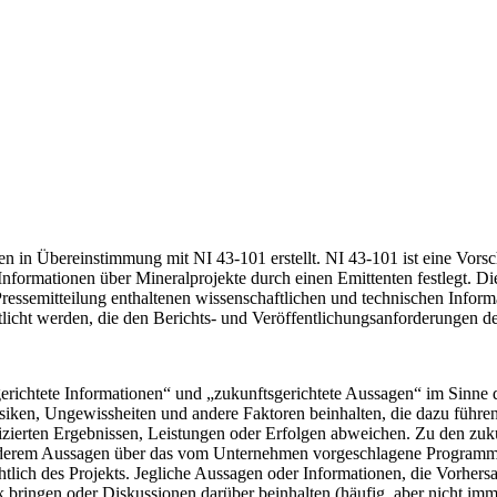
n Übereinstimmung mit NI 43-101 erstellt. NI 43-101 ist eine Vorschr
Informationen über Mineralprojekte durch einen Emittenten festlegt. D
essemitteilung enthaltenen wissenschaftlichen und technischen Inform
licht werden, die den Berichts- und Veröffentlichungsanforderungen d
sgerichtete Informationen“ und „zukunftsgerichtete Aussagen“ im Sinn
siken, Ungewissheiten und andere Faktoren beinhalten, die dazu führen
zierten Ergebnissen, Leistungen oder Erfolgen abweichen. Zu den zuku
er anderem Aussagen über das vom Unternehmen vorgeschlagene Programm
lich des Projekts. Jegliche Aussagen oder Informationen, die Vorhers
bringen oder Diskussionen darüber beinhalten (häufig, aber nicht imm