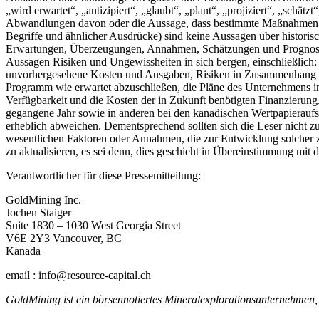
„wird erwartet“, „antizipiert“, „glaubt“, „plant“, „projiziert“, „schät
Abwandlungen davon oder die Aussage, dass bestimmte Maßnahmen, Er
Begriffe und ähnlicher Ausdrücke) sind keine Aussagen über histori
Erwartungen, Überzeugungen, Annahmen, Schätzungen und Prognosen üb
Aussagen Risiken und Ungewissheiten in sich bergen, einschließlich:
unvorhergesehene Kosten und Ausgaben, Risiken in Zusammenhang mi
Programm wie erwartet abzuschließen, die Pläne des Unternehmens in
Verfügbarkeit und die Kosten der in Zukunft benötigten Finanzierung
gegangene Jahr sowie in anderen bei den kanadischen Wertpapieraufsi
erheblich abweichen. Dementsprechend sollten sich die Leser nicht zu
wesentlichen Faktoren oder Annahmen, die zur Entwicklung solcher zu
zu aktualisieren, es sei denn, dies geschieht in Übereinstimmung mit
Verantwortlicher für diese Pressemitteilung:
GoldMining Inc.
Jochen Staiger
Suite 1830 – 1030 West Georgia Street
V6E 2Y3 Vancouver, BC
Kanada
email : info@resource-capital.ch
GoldMining ist ein börsennotiertes Mineralexplorationsunternehmen