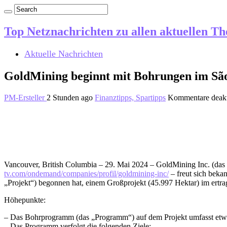
Top Netznachrichten zu allen aktuellen T
Aktuelle Nachrichten
GoldMining beginnt mit Bohrungen im São 
PM-Ersteller
2 Stunden ago
Finanztipps, Spartipps
Kommentare deakt
Vancouver, British Columbia – 29. Mai 2024 – GoldMining Inc. 
tv.com/ondemand/companies/profil/goldmining-inc/
– freut sich beka
„Projekt“) begonnen hat, einem Großprojekt (45.997 Hektar) im ertra
Höhepunkte:
– Das Bohrprogramm (das „Programm“) auf dem Projekt umfasst etw
– Das Programm verfolgt die folgenden Ziele: