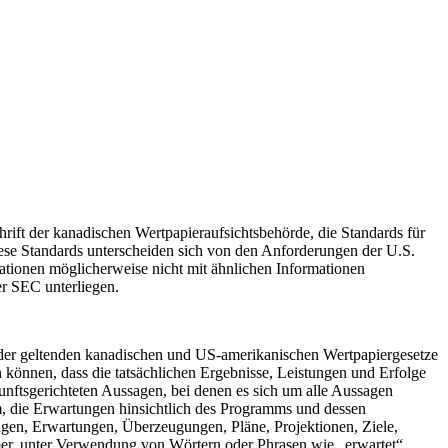
ift der kanadischen Wertpapieraufsichtsbehörde, die Standards für
iese Standards unterscheiden sich von den Anforderungen der U.S.
ationen möglicherweise nicht mit ähnlichen Informationen
er SEC unterliegen.
e der geltenden kanadischen und US-amerikanischen Wertpapiergesetze
 können, dass die tatsächlichen Ergebnisse, Leistungen und Erfolge
nftsgerichteten Aussagen, bei denen es sich um alle Aussagen
, die Erwartungen hinsichtlich des Programms und dessen
agen, Erwartungen, Überzeugungen, Pläne, Projektionen, Ziele,
er, unter Verwendung von Wörtern oder Phrasen wie „erwartet“,