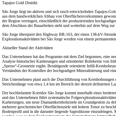
Tapajos Gold Distrikt
São Jorge liegt im aktiven und sich rasch entwickelnden Tapajos-Go
aus dem handwerklichen Abbau von Oberflächenvorkommen gewonnen. 
der Region verringert, einschließlich der produzierenden hochgradi
dem Abschluss der Bauarbeiten steht und weiterhin auf dem Weg zur 
São Jorge überquert den Highway BR-163, der einen 138-kV-Stromleitu
Explorationsaktivitäten bei São Jorge werden von einem permanenten
Aktueller Stand der Aktivitäten
Das Unternehmen hat das Programm mit dem Ziel begonnen, eine neue st
Analyse historischer Kartierungen und orientierter Bohrkerne von frü
„Spross“-Geometrie ergibt. Bestätigende orientierte Infill-Kernbohrun
Verständnis der Kontrollen der hochgradigen Mineralisierung und ei
Das Unternehmen plant auch die Durchführung von Kernbohrungen ent
Streichenlänge von etwa 1,4 km im Bereich der derzeit definierten La
Der hochbelastete Korridor São Jorge kommt innerhalb eines breiter
und das Unternehmen führt systematische Folgeexplorationsaktivitäte
Kartierungen, um neue Diamantkernbohrziele im Grundgestein zu de
mehrerer geochemischer Oberflächenziele mit hohem Tenor zu beschleu
Bodenprofil und in die darunter liegende Saprolitzone einzudringen.