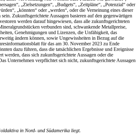
Vorhersagen“, „Zielsetzungen“, „Budgets“, „Zeitpläne“, „Potenzial“ oder
rden“, „könnten“ oder „werden“, oder die Verneinung eines dieser
 sein. Zukunftsgerichtete Aussagen basieren auf den gegenwärtigen
storen werden darauf hingewiesen, dass alle zukunftsgerichteten
n Mineralgrundstücken verbunden sind, schwankende Metallpreise,
heiten, Genehmigungen und Lizenzen, die Unfähigkeit, das
erweitig ändern können, sowie Ungewissheiten in Bezug auf die
Jahresinformationsblatt für das am 30. November 2023 zu Ende
nnten dazu führen, dass die tatsächlichen Ergebnisse und Ereignisse
ert werden, dass sich zukunftsgerichtete Aussagen oder die
as Unternehmen verpflichtet sich nicht, zukunftsgerichtete Aussagen
ldaktiva in Nord- und Südamerika liegt.