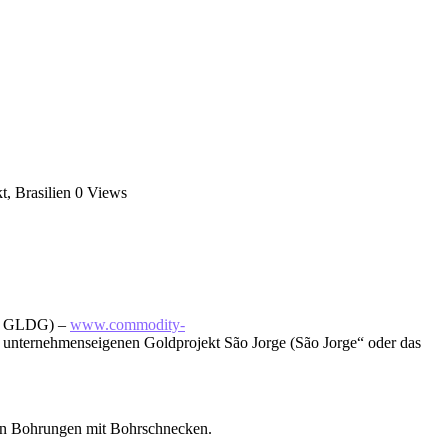
, Brasilien
0 Views
n: GLDG) –
www.commodity-
 unternehmenseigenen Goldprojekt São Jorge (São Jorge“ oder das
an Bohrungen mit Bohrschnecken.