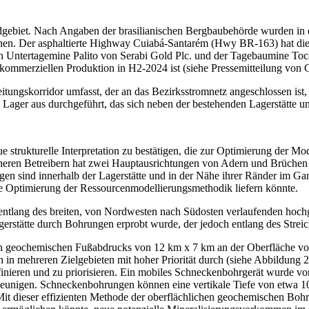
ldgebiet. Nach Angaben der brasilianischen Bergbaubehörde wurden in
Der asphaltierte Highway Cuiabá-Santarém (Hwy BR-163) hat die Hür
gen Untertagemine Palito von Serabi Gold Plc. und der Tagebaumine To
kommerziellen Produktion in H2-2024 ist (siehe Pressemitteilung von
ngskorridor umfasst, der an das Bezirksstromnetz angeschlossen ist, 
 Lager aus durchgeführt, das sich neben der bestehenden Lagerstätte 
rukturelle Interpretation zu bestätigen, die zur Optimierung der Mode
heren Betreibern hat zwei Hauptausrichtungen von Adern und Brüchen ide
gen sind innerhalb der Lagerstätte und in der Nähe ihrer Ränder im Gang
ne Optimierung der Ressourcenmodellierungsmethodik liefern könnte.
lang des breiten, von Nordwesten nach Südosten verlaufenden hochgra
gerstätte durch Bohrungen erprobt wurde, der jedoch entlang des Strei
en geochemischen Fußabdrucks von 12 km x 7 km an der Oberfläche vor,
n in mehreren Zielgebieten mit hoher Priorität durch (siehe Abbildung
finieren und zu priorisieren. Ein mobiles Schneckenbohrgerät wurde
nigen. Schneckenbohrungen können eine vertikale Tiefe von etwa 10 bi
 Mit dieser effizienten Methode der oberflächlichen geochemischen Bo