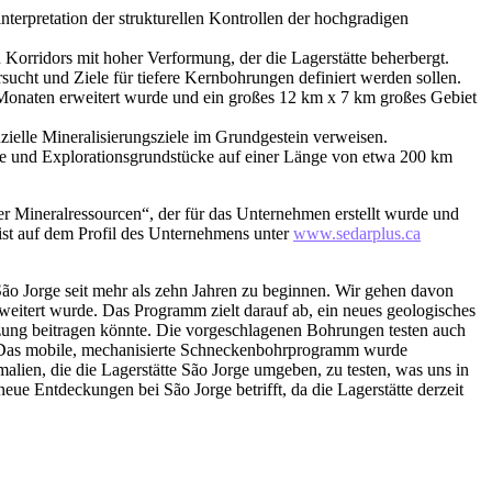
terpretation der strukturellen Kontrollen der hochgradigen
Korridors mit hoher Verformung, der die Lagerstätte beherbergt.
cht und Ziele für tiefere Kernbohrungen definiert werden sollen.
 Monaten erweitert wurde und ein großes 12 km x 7 km großes Gebiet
zielle Mineralisierungsziele im Grundgestein verweisen.
kte und Explorationsgrundstücke auf einer Länge von etwa 200 km
ber Mineralressourcen“, der für das Unternehmen erstellt wurde und
 ist auf dem Profil des Unternehmens unter
www.sedarplus.ca
ão Jorge seit mehr als zehn Jahren zu beginnen. Wir gehen davon
weitert wurde. Das Programm zielt darauf ab, ein neues geologisches
tzung beitragen könnte. Die vorgeschlagenen Bohrungen testen auch
. Das mobile, mechanisierte Schneckenbohrprogramm wurde
alien, die die Lagerstätte São Jorge umgeben, zu testen, was uns in
eue Entdeckungen bei São Jorge betrifft, da die Lagerstätte derzeit