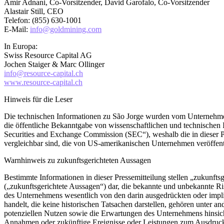
Amir Adnani, Co-Vorsitzender, David Garofalo, Co-Vorsitzender
Alastair Still, CEO
Telefon: (855) 630-1001
E-Mail:
info@goldmining.com
In Europa:
Swiss Resource Capital AG
Jochen Staiger & Marc Ollinger
info@resource-capital.ch
www.resource-capital.ch
Hinweis für die Leser
Die technischen Informationen zu São Jorge wurden vom Unternehmen i
die öffentliche Bekanntgabe von wissenschaftlichen und technischen 
Securities and Exchange Commission (SEC“), weshalb die in dieser Pr
vergleichbar sind, die von US-amerikanischen Unternehmen veröffent
Warnhinweis zu zukunftsgerichteten Aussagen
Bestimmte Informationen in dieser Pressemitteilung stellen „zukunft
(„zukunftsgerichtete Aussagen“) dar, die bekannte und unbekannte Ri
des Unternehmens wesentlich von den darin ausgedrückten oder impli
handelt, die keine historischen Tatsachen darstellen, gehören unt
potenziellen Nutzen sowie die Erwartungen des Unternehmens hinsicht
Annahmen oder zukünftige Ereignisse oder Leistungen zum Ausdruck 