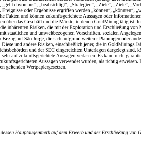
zt“, „geht davon aus“, „beabsichtigt“, „Strategien“, „Ziele“, „Ziele“, „
eignisse oder Ergebnisse ergriffen werden „können“, „könnten“, „wü
sche Fakten und können zukunftsgerichtete Aussagen oder Informationen
er das Geschäft und die Märkte, in denen GoldMining tätig ist. Inve
 die inhärenten Risiken, die mit der Exploration und Erschließung vo
t staatlichen und umweltbezogenen Vorschriften, sozialen Angelegen
 Bezug auf São Jorge, die sich aufgrund weiterer Planungen oder and
. Diese und andere Risiken, einschließlich jener, die in GoldMinings 
chtsbehörden und der SEC eingereichten Unterlagen dargelegt sind, kö
 sehr auf zukunftsgerichtete Aussagen verlassen. Es kann nicht garanti
kunftsgerichteten Aussagen verwendet wurden, als richtig erweisen. D
 den geltenden Wertpapiergesetzen.
, dessen Hauptaugenmerk auf dem Erwerb und der Erschließung von Go