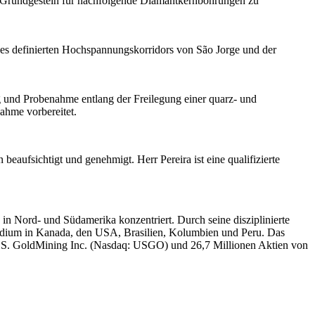
m Grundgestein für nachfolgende Diamantkernbohrungen zu
es definierten Hochspannungskorridors von São Jorge und der
 und Probenahme entlang der Freilegung einer quarz- und
ahme vorbereitet.
beaufsichtigt und genehmigt. Herr Pereira ist eine qualifizierte
in Nord- und Südamerika konzentriert. Durch seine disziplinierte
stadium in Kanada, den USA, Brasilien, Kolumbien und Peru. Das
.S. GoldMining Inc. (Nasdaq: USGO) und 26,7 Millionen Aktien von