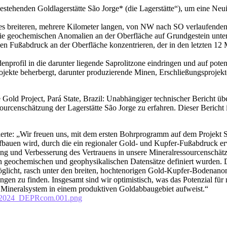
tehenden Goldlagerstätte São Jorge* (die Lagerstätte“), um eine Neuin
es breiteren, mehrere Kilometer langen, von NW nach SO verlaufenden 
 geochemischen Anomalien an der Oberfläche auf Grundgestein untersu
n Fußabdruck an der Oberfläche konzentrieren, der in den letzten 12
nprofil in die darunter liegende Saprolitzone eindringen und auf poten
rojekte beherbergt, darunter produzierende Minen, Erschließungsproje
e Gold Project, Pará State, Brazil: Unabhängiger technischer Bericht ü
ssourcenschätzung der Lagerstätte São Jorge zu erfahren. Dieser Bericht
rte: „Wir freuen uns, mit dem ersten Bohrprogramm auf dem Projekt S
fbauen wird, durch die ein regionaler Gold- und Kupfer-Fußabdruck er
rung und Verbesserung des Vertrauens in unsere Mineralressourcenschä
en geochemischen und geophysikalischen Datensätze definiert wurden
öglicht, rasch unter den breiten, hochtenorigen Gold-Kupfer-Bodenanom
en zu finden. Insgesamt sind wir optimistisch, was das Potenzial für n
s Mineralsystem in einem produktiven Goldabbaugebiet aufweist.“
052024_DEPRcom.001.png