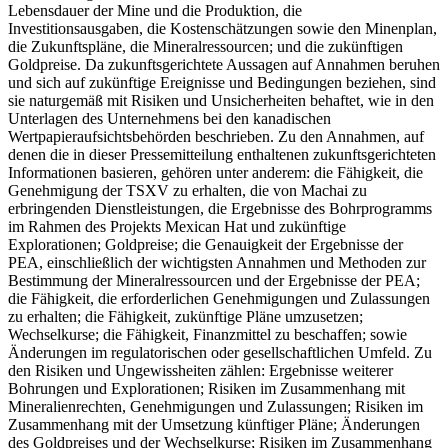
Lebensdauer der Mine und die Produktion, die
Investitionsausgaben, die Kostenschätzungen sowie den Minenplan,
die Zukunftspläne, die Mineralressourcen; und die zukünftigen
Goldpreise. Da zukunftsgerichtete Aussagen auf Annahmen beruhen
und sich auf zukünftige Ereignisse und Bedingungen beziehen, sind
sie naturgemäß mit Risiken und Unsicherheiten behaftet, wie in den
Unterlagen des Unternehmens bei den kanadischen
Wertpapieraufsichtsbehörden beschrieben. Zu den Annahmen, auf
denen die in dieser Pressemitteilung enthaltenen zukunftsgerichteten
Informationen basieren, gehören unter anderem: die Fähigkeit, die
Genehmigung der TSXV zu erhalten, die von Machai zu
erbringenden Dienstleistungen, die Ergebnisse des Bohrprogramms
im Rahmen des Projekts Mexican Hat und zukünftige
Explorationen; Goldpreise; die Genauigkeit der Ergebnisse der
PEA, einschließlich der wichtigsten Annahmen und Methoden zur
Bestimmung der Mineralressourcen und der Ergebnisse der PEA;
die Fähigkeit, die erforderlichen Genehmigungen und Zulassungen
zu erhalten; die Fähigkeit, zukünftige Pläne umzusetzen;
Wechselkurse; die Fähigkeit, Finanzmittel zu beschaffen; sowie
Änderungen im regulatorischen oder gesellschaftlichen Umfeld. Zu
den Risiken und Ungewissheiten zählen: Ergebnisse weiterer
Bohrungen und Explorationen; Risiken im Zusammenhang mit
Mineralienrechten, Genehmigungen und Zulassungen; Risiken im
Zusammenhang mit der Umsetzung künftiger Pläne; Änderungen
des Goldpreises und der Wechselkurse; Risiken im Zusammenhang