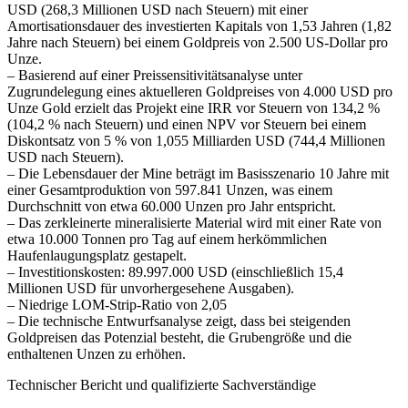
USD (268,3 Millionen USD nach Steuern) mit einer
Amortisationsdauer des investierten Kapitals von 1,53 Jahren (1,82
Jahre nach Steuern) bei einem Goldpreis von 2.500 US-Dollar pro
Unze.
– Basierend auf einer Preissensitivitätsanalyse unter
Zugrundelegung eines aktuelleren Goldpreises von 4.000 USD pro
Unze Gold erzielt das Projekt eine IRR vor Steuern von 134,2 %
(104,2 % nach Steuern) und einen NPV vor Steuern bei einem
Diskontsatz von 5 % von 1,055 Milliarden USD (744,4 Millionen
USD nach Steuern).
– Die Lebensdauer der Mine beträgt im Basisszenario 10 Jahre mit
einer Gesamtproduktion von 597.841 Unzen, was einem
Durchschnitt von etwa 60.000 Unzen pro Jahr entspricht.
– Das zerkleinerte mineralisierte Material wird mit einer Rate von
etwa 10.000 Tonnen pro Tag auf einem herkömmlichen
Haufenlaugungsplatz gestapelt.
– Investitionskosten: 89.997.000 USD (einschließlich 15,4
Millionen USD für unvorhergesehene Ausgaben).
– Niedrige LOM-Strip-Ratio von 2,05
– Die technische Entwurfsanalyse zeigt, dass bei steigenden
Goldpreisen das Potenzial besteht, die Grubengröße und die
enthaltenen Unzen zu erhöhen.
Technischer Bericht und qualifizierte Sachverständige