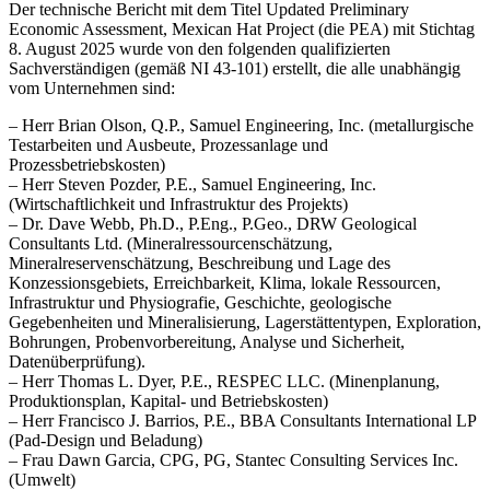
Der technische Bericht mit dem Titel Updated Preliminary
Economic Assessment, Mexican Hat Project (die PEA) mit Stichtag
8. August 2025 wurde von den folgenden qualifizierten
Sachverständigen (gemäß NI 43-101) erstellt, die alle unabhängig
vom Unternehmen sind:
– Herr Brian Olson, Q.P., Samuel Engineering, Inc. (metallurgische
Testarbeiten und Ausbeute, Prozessanlage und
Prozessbetriebskosten)
– Herr Steven Pozder, P.E., Samuel Engineering, Inc.
(Wirtschaftlichkeit und Infrastruktur des Projekts)
– Dr. Dave Webb, Ph.D., P.Eng., P.Geo., DRW Geological
Consultants Ltd. (Mineralressourcenschätzung,
Mineralreservenschätzung, Beschreibung und Lage des
Konzessionsgebiets, Erreichbarkeit, Klima, lokale Ressourcen,
Infrastruktur und Physiografie, Geschichte, geologische
Gegebenheiten und Mineralisierung, Lagerstättentypen, Exploration,
Bohrungen, Probenvorbereitung, Analyse und Sicherheit,
Datenüberprüfung).
– Herr Thomas L. Dyer, P.E., RESPEC LLC. (Minenplanung,
Produktionsplan, Kapital- und Betriebskosten)
– Herr Francisco J. Barrios, P.E., BBA Consultants International LP
(Pad-Design und Beladung)
– Frau Dawn Garcia, CPG, PG, Stantec Consulting Services Inc.
(Umwelt)