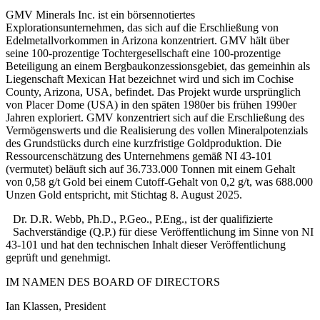
GMV Minerals Inc. ist ein börsennotiertes
Explorationsunternehmen, das sich auf die Erschließung von
Edelmetallvorkommen in Arizona konzentriert. GMV hält über
seine 100-prozentige Tochtergesellschaft eine 100-prozentige
Beteiligung an einem Bergbaukonzessionsgebiet, das gemeinhin als
Liegenschaft Mexican Hat bezeichnet wird und sich im Cochise
County, Arizona, USA, befindet. Das Projekt wurde ursprünglich
von Placer Dome (USA) in den späten 1980er bis frühen 1990er
Jahren exploriert. GMV konzentriert sich auf die Erschließung des
Vermögenswerts und die Realisierung des vollen Mineralpotenzials
des Grundstücks durch eine kurzfristige Goldproduktion. Die
Ressourcenschätzung des Unternehmens gemäß NI 43-101
(vermutet) beläuft sich auf 36.733.000 Tonnen mit einem Gehalt
von 0,58 g/t Gold bei einem Cutoff-Gehalt von 0,2 g/t, was 688.000
Unzen Gold entspricht, mit Stichtag 8. August 2025.
Dr. D.R. Webb, Ph.D., P.Geo., P.Eng., ist der qualifizierte
Sachverständige (Q.P.) für diese Veröffentlichung im Sinne von NI
43-101 und hat den technischen Inhalt dieser Veröffentlichung
geprüft und genehmigt.
IM NAMEN DES BOARD OF DIRECTORS
Ian Klassen, President