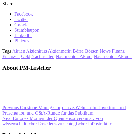
Share
Facebook
Twitter
Google +
Stumbleupon
LinkedIn
Pinterest
Tags
Aktien
Aktienkurs
Aktienmarkt
Börse
Börsen News
Finanz
Finanzen
Geld
Nachrichten
Nachrichten Aktuel
Nachrichten Aktuell
About PM-Ersteller
Previous
Orestone Mining Corp. Live-Webinar für Investoren mit
Präsentation und Q&A-Runde für das Publikum
Next
Europas Moment der Quantensouveränität: Von
wissenschaftlicher Exzellenz zu strategischer Infrastruktur