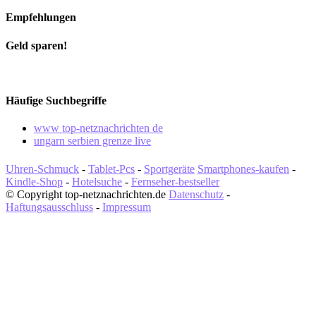
Empfehlungen
Geld sparen!
Häufige Suchbegriffe
www top-netznachrichten de
ungarn serbien grenze live
Uhren-Schmuck
-
Tablet-Pcs
-
Sportgeräte
Smartphones-kaufen
-
Kindle-Shop
-
Hotelsuche
-
Fernseher-bestseller
© Copyright top-netznachrichten.de
Datenschutz
-
Haftungsausschluss
-
Impressum