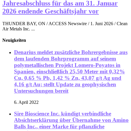
Jahresabschluss für das am 31. Januar
2026 endende Geschäftsjahr vor
THUNDER BAY, ON / ACCESS Newswire / 1. Juni 2026 / Clean
Air Metals Inc. ...
Neuigkeiten
Denarius meldet zusätzliche Bohrergebnisse aus
dem laufenden Bohrprogramm auf seinem
polymetallischen Projekt Lomero-Poyatos in
Spanien, einschließlich 25,50 Meter mit 0,32%
Cu, 0,65 % Pb, 1,42 % Zn, 43,07 g/t Ag und
4,16 g/t Au; stellt Update zu geophysischen
Untersuchungen bereit
6. April 2022
Sire Bioscience Inc. kündigt verbindliche
Absichtserklärung über Übernahme von Amino
Balls Inc., einer Marke für pflanzliche