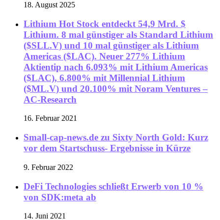
18. August 2025
Lithium Hot Stock entdeckt 54,9 Mrd. $
Lithium. 8 mal günstiger als Standard Lithium
($SLL.V) und 10 mal günstiger als Lithium
Americas ($LAC). Neuer 277% Lithium
Aktientip nach 6.093% mit Lithium Americas
($LAC), 6.800% mit Millennial Lithium
($ML.V) und 20.100% mit Noram Ventures –
AC-Research
16. Februar 2021
Small-cap-news.de zu Sixty North Gold: Kurz
vor dem Startschuss- Ergebnisse in Kürze
9. Februar 2022
DeFi Technologies schließt Erwerb von 10 %
von SDK:meta ab
14. Juni 2021