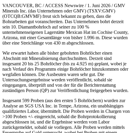
VANCOUVER, BC / ACCESS Newswire / 1. Juni 2026 / GMV
Minerals Inc. (das Unternehmen oder GMV) (TSXV:GMV)
(OTCQB:GMVMF) freut sich bekannt zu geben, dass die
Bohrarbeiten gut voranschreiten. Das Unternehmen bohrt derzeit
sein 10. Diamantbohrloch auf seiner zu 100 %
unternehmenseigenen Lagerstätte Mexican Hat im Cochise County,
Arizona, mit einer Gesamtlänge von bisher 1.996 m. Diese wurden
über eine Streichlänge von 430 m abgeschlossen.
Wie erwartet haben alle bisher gebohrten Bohrlöcher einen
Abschnitt mit Mineralisierung durchschnitten. Derzeit sind
insgesamt 20 bis 25 Bohrlöcher (bis zu 4.925 m) geplant, wobei je
nach Verlauf des Programms einige Bohrlöcher hinzukommen oder
wegfallen können. Die Ausbeuten waren sehr gut. Die
Untersuchungsergebnisse werden veröffentlicht, sobald sie
eingegangen, überprüft und von der für die Berichterstattung
zuständigen Person (QP) zur Veröffentlichung freigegeben wurden.
Insgesamt 599 Proben (aus den ersten 5 Bohrlöchern) wurden zur
Analyse an SGS USA Inc. in Tempe, Arizona, ein unabhängiges
qualifiziertes Labor, übermittelt. Die Proben werden in Chargen von
>100 Proben +/- eingereicht, sobald die Bohrprotokollierung
abgeschlossen ist, und die Ergebnisse werden vom Labor
zurückgemeldet, sobald sie vorliegen. Alle Proben werden mittels
Feuerprobe auf Gold untersucht, wobei bei Proben mit einem