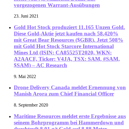
vorgezogenen Warrant-Ausübungen
23. Juni 2021
Gold Hot Stock produziert 11.165 Unzen Gold.
Diese Gold-Aktie jetzt kaufen nach 58.420%
mit Great Bear Resources ($GBR). Jetzt 508%
mit Gold Hot Stock Starcore International
Mines Ltd (ISIN: CA85525T2020, WKN:
A2AACF, Ticker: V4JA, TSX: SAM, #SAM,
$SAM) – AC Research
9. Mai 2022
Drone Delivery Canada meldet Ernennung von
Manish Arora zum Chief Financial Officer
8. September 2020
Maritime Resources meldet erste Ergebnisse aus
seinem Bohrprogramm bei Hammerdown und
durchteuft 8,01 g/t Gold auf 8,88 Meter