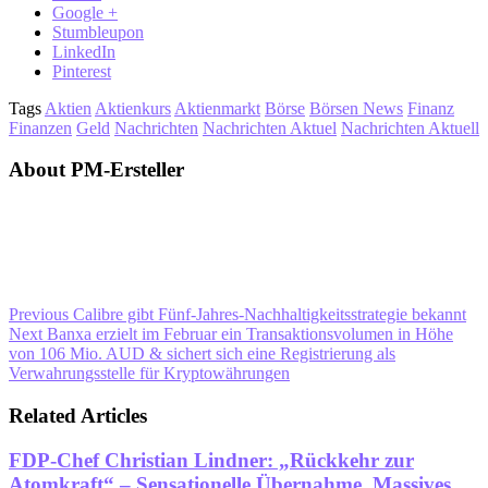
Google +
Stumbleupon
LinkedIn
Pinterest
Tags
Aktien
Aktienkurs
Aktienmarkt
Börse
Börsen News
Finanz
Finanzen
Geld
Nachrichten
Nachrichten Aktuel
Nachrichten Aktuell
About PM-Ersteller
Previous
Calibre gibt Fünf-Jahres-Nachhaltigkeitsstrategie bekannt
Next
Banxa erzielt im Februar ein Transaktionsvolumen in Höhe
von 106 Mio. AUD & sichert sich eine Registrierung als
Verwahrungsstelle für Kryptowährungen
Related Articles
FDP-Chef Christian Lindner: „Rückkehr zur
Atomkraft“ – Sensationelle Übernahme. Massives