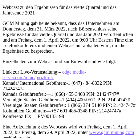
Webcast zu den Ergebnissen für das vierte Quartal und das
Jahresende 2021
GCM Mining gab heute bekannt, dass das Unternehmen am
Donnerstag, dem 31. März 2022, nach Börsenschluss seine
Ergebnisse für das vierte Quartal und das Jahr 2021 veröffentlichen
und am Freitag, dem 1. April 2022, um 9:00 Uhr Eastern Time eine
Telefonkonferenz und einen Webcast auf abhalten wird, um die
Ergebnisse zu besprechen.
Einzelheiten zum Webcast und zur Einwahl sind wie folgt:
Link zur Live-Veranstaltung:–
edge.media-
server.com/mmc/p/rizkrutc
Kanada/ International Gebühren:-1 (647) 484-8332 PIN:
21424747#
Kanada Gebührenfrei:—1 (866) 455-3403 PIN: 21424747#
Vereinigte Staaten Gebühren:–1 (404) 400-0571 PIN: 21424747#
Vereinigte Staaten Gebührenfrei:-1 (866) 374-5140 PIN: 21424747#
Kolumbien Gebühren:—+57 601 485-0348 PIN: 21424747#
Konferenz-ID:—-EV00133198
Eine Aufzeichnung des Webcasts wird von Freitag, dem 1. April
2022, bis Freitag, dem 29. April 2022, unter
www.gcm-mining.com
verfügbar sein.