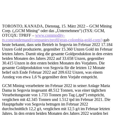
TORONTO, KANADA, Dienstag, 15. März 2022 – GCM Mining
Corp. („GCM Mining“ oder das „Unternehmen“) (TSX: GCM,
OTCQX: TPRFF –
www.commodity-
tv.com/ondemand/companies/profil/gran-colombia-gold-corp/)
gab
heute bekannt, dass sein Betrieb in Segovia im Februar 2022 17.184
Unzen Gold produzierte, gegenüber 15.360 Unzen Gold im Februar
letzten Jahres. Damit stieg die gesamte Goldproduktion in den ersten
beiden Monaten des Jahres 2022 auf 33.658 Unzen, gegenüber
30.415 Unzen in den ersten beiden Monaten des Vorjahres. Die
gesamte Goldproduktion von Segovia für die letzten 12 Monate
belief sich Ende Februar 2022 auf 209.632 Unzen, was einem
Anstieg von etwa 1,6 % gegenüber dem Vorjahr entspricht.
GCM Mining verarbeitete im Februar 2022 in seiner Anlage Maria
Dama in Segovia insgesamt 48.512 Tonnen, was einer täglichen
Verarbeitungsrate von 1.733 Tonnen pro Tag („tpd“) entspricht,
verglichen mit 42.345 Tonnen und 1.512 tpd im Februar 2021. Die
Hauptgehalte von Segovia betrugen im Februar 2022
durchschnittlich 12,2 g/t, verglichen mit 12,5 g/t im Februar letzten
Jahres. In den ersten beiden Monaten des Jahres 2022 wurden bei