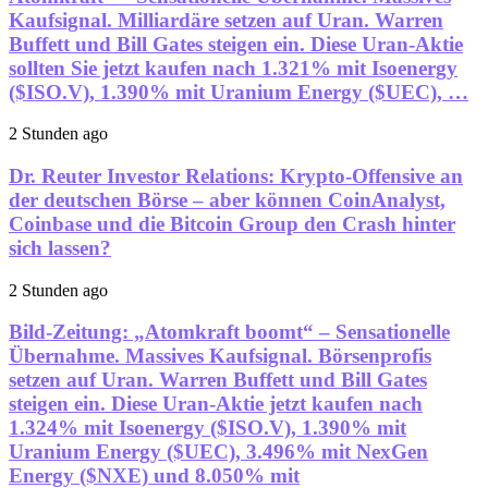
Kaufsignal. Milliardäre setzen auf Uran. Warren
Buffett und Bill Gates steigen ein. Diese Uran-Aktie
sollten Sie jetzt kaufen nach 1.321% mit Isoenergy
($ISO.V), 1.390% mit Uranium Energy ($UEC), …
2 Stunden ago
Dr. Reuter Investor Relations: Krypto-Offensive an
der deutschen Börse – aber können CoinAnalyst,
Coinbase und die Bitcoin Group den Crash hinter
sich lassen?
2 Stunden ago
Bild-Zeitung: „Atomkraft boomt“ – Sensationelle
Übernahme. Massives Kaufsignal. Börsenprofis
setzen auf Uran. Warren Buffett und Bill Gates
steigen ein. Diese Uran-Aktie jetzt kaufen nach
1.324% mit Isoenergy ($ISO.V), 1.390% mit
Uranium Energy ($UEC), 3.496% mit NexGen
Energy ($NXE) und 8.050% mit