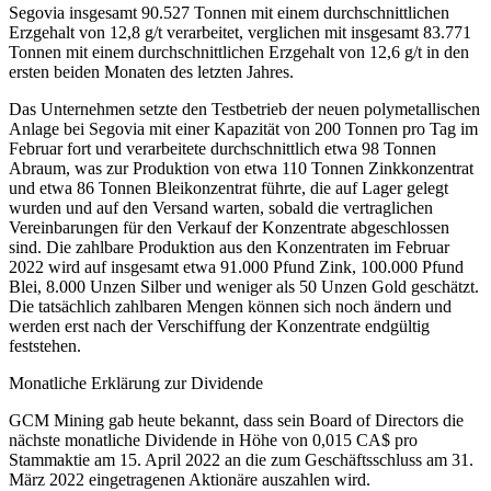
Segovia insgesamt 90.527 Tonnen mit einem durchschnittlichen
Erzgehalt von 12,8 g/t verarbeitet, verglichen mit insgesamt 83.771
Tonnen mit einem durchschnittlichen Erzgehalt von 12,6 g/t in den
ersten beiden Monaten des letzten Jahres.
Das Unternehmen setzte den Testbetrieb der neuen polymetallischen
Anlage bei Segovia mit einer Kapazität von 200 Tonnen pro Tag im
Februar fort und verarbeitete durchschnittlich etwa 98 Tonnen
Abraum, was zur Produktion von etwa 110 Tonnen Zinkkonzentrat
und etwa 86 Tonnen Bleikonzentrat führte, die auf Lager gelegt
wurden und auf den Versand warten, sobald die vertraglichen
Vereinbarungen für den Verkauf der Konzentrate abgeschlossen
sind. Die zahlbare Produktion aus den Konzentraten im Februar
2022 wird auf insgesamt etwa 91.000 Pfund Zink, 100.000 Pfund
Blei, 8.000 Unzen Silber und weniger als 50 Unzen Gold geschätzt.
Die tatsächlich zahlbaren Mengen können sich noch ändern und
werden erst nach der Verschiffung der Konzentrate endgültig
feststehen.
Monatliche Erklärung zur Dividende
GCM Mining gab heute bekannt, dass sein Board of Directors die
nächste monatliche Dividende in Höhe von 0,015 CA$ pro
Stammaktie am 15. April 2022 an die zum Geschäftsschluss am 31.
März 2022 eingetragenen Aktionäre auszahlen wird.