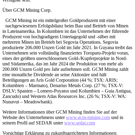
Über GCM Mining Corp.
GCM Mining ist ein mittelgroßer Goldproduzent mit einer
nachgewiesenen Erfolgsbilanz beim Bau und Betrieb von Minen
in Lateinamerika. In Kolumbien ist das Unternehmen der führende
Produzent von hochgradigem Untertagegold und -silber mit
mehreren Minen im Betrieb bei Segovia Operations. Segovia
produzierte 206.000 Unzen Gold im Jahr 2021. In Guyana treibt das
Unternehmen sein vollständig finanziertes Toroparu-Projekt voran,
eines der größten unerschlossenen Gold-/Kupferprojekte in Nord-
und Südamerika, das im Jahr 2024 die Produktion von mehr als
200.000 Unzen Gold pro Jahr aufnehmen soll. GCM Mining zahlt
eine monatliche Dividende an seine Aktionäre und hält
Beteiligungen an Aris Gold Corporation (44 %; TSX: ARIS;
Kolumbien – Marmato), Denarius Metals Corp. (27 %; TSX-V:
DSLV; Spanien – Lomero-Poyatos und Kolumbien – Guia Antigua,
Zancudo) und Western Atlas Resources Inc. (26 %; TSX-V: WA:
Nunavut – Meadowbank).
Weitere Informationen über GCM Mining finden Sie auf der
Website des Unternehmens unter
www.gcm-mining.com
und in
seinem Profil auf SEDAR unter
www.sedar.com
Vorsichtige Erklärung zu zukunftsgerichteten Informationen: