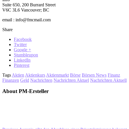
Suite 650, 200 Burrard Street
V6C 3L6 Vancouver; BC
email : info@fmcmail.com
Share
Facebook
Twitter
Google +
Stumbleupon
LinkedIn
Pinterest
Tags
Aktien
Aktienkurs
Aktienmarkt
Börse
Börsen News
Finanz
Finanzen
Geld
Nachrichten
Nachrichten Aktuel
Nachrichten Aktuell
About PM-Ersteller