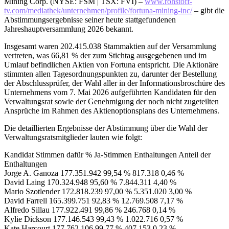
Mining Corp. (NYSE: FSM | TSX: FVI) –
www.rohstoff-
tv.com/mediathek/unternehmen/profile/fortuna-mining-inc/
– gibt die
Abstimmungsergebnisse seiner heute stattgefundenen
Jahreshauptversammlung 2026 bekannt.
Insgesamt waren 202.415.038 Stammaktien auf der Versammlung
vertreten, was 66,81 % der zum Stichtag ausgegebenen und im
Umlauf befindlichen Aktien von Fortuna entspricht. Die Aktionäre
stimmten allen Tagesordnungspunkten zu, darunter der Bestellung
der Abschlussprüfer, der Wahl aller in der Informationsbroschüre des
Unternehmens vom 7. Mai 2026 aufgeführten Kandidaten für den
Verwaltungsrat sowie der Genehmigung der noch nicht zugeteilten
Ansprüche im Rahmen des Aktienoptionsplans des Unternehmens.
Die detaillierten Ergebnisse der Abstimmung über die Wahl der
Verwaltungsratsmitglieder lauten wie folgt:
Kandidat Stimmen dafür % Ja-Stimmen Enthaltungen Anteil der
Enthaltungen
Jorge A. Ganoza 177.351.942 99,54 % 817.318 0,46 %
David Laing 170.324.948 95,60 % 7.844.311 4,40 %
Mario Szotlender 172.818.239 97,00 % 5.351.020 3,00 %
David Farrell 165.399.751 92,83 % 12.769.508 7,17 %
Alfredo Sillau 177.922.491 99,86 % 246.768 0,14 %
Kylie Dickson 177.146.543 99,43 % 1.022.716 0,57 %
Kate Harcourt 177.762.106 99,77 % 407.153 0,23 %