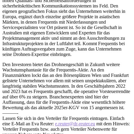
hohen Qualitäts- und Sicherheitsanforderungen in
sicherheitskritischen Kommunikationssystemen ins Feld. Den
eigenen geografischen Fokus sieht das Unternehmen weiterhin in
Europa, ergänzt durch einzelne größere Projekte in asiatischen
Märkten, in denen Frequentis mit Niederlassungen und
Servicespezialisten vor Ort präsent ist. So ist die Gesellschaft in
Australien mit eigenen Entwicklern und Experten für das
Projektmanagement aktiv und nimmt an den Ausschreibungen zu
Infrastrukturprojekten in der Luftfahrt teil. Kommt Frequentis bei
künftigen Auftragsvergaben zum Zuge, kann das Unternehmen
seine Drohnen-Expertise einbringen.
Den Investoren bietet das Drohnengeschäft in Zukunft weitere
Wachstumsphantasie für die Frequentis-Aktie. An den
Finanzmärkten lockt das an den Börsenplätzen Wien und Frankfurt
gelistete Unternehmen vor allem mit seinen unspektakulären, aber
langfristig stabilen Wachstumsraten. In den Geschäftsjahren 2022
und 2023 hat es Frequentis geschafft, die operative Vorsteuerrendite
auf über 6% zu steigern. Branchenexperten sind hier der
Auffassung, dass für die Frequentis-Aktie eine wesentlich höhere
Bewertung als das aktuelle 2025er-KGV von 15 angemessen ist.
———-
Lassen Sie sich in den Verteiler für Frequentis eintragen. Einfach
eine E-Mail an Eva Reuter:
e.reuter@dr-reuter.eu
mit dem Hinweis:
Verteiler Frequentis bzw. auch gern Verteiler Nebenwerte für