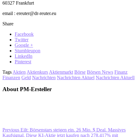
60327 Frankfurt
email : ereuter@dr-reuter.eu
Share
Facebook
Twitter
Google +
Stumbleupon
LinkedIn
Pinterest
Tags
Aktien
Aktienkurs
Aktienmarkt
Börse
Börsen News
Finanz
Finanzen
Geld
Nachrichten
Nachrichten Aktuel
Nachrichten Aktuell
About PM-Ersteller
Previous
Eilt: Börsenstars steigen ein. 26 Mio. $ Deal. Massives
Kaufsignal. Diese KI-Aktie jetzt kaufen nach 278.417% mit