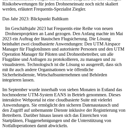
Risikobewertungen für jeden Drohneneinsatz noch nicht skaliert
werden, erläutert Frequentis-Spezialist Ziegler.
Das Jahr 2023: Blickpunkt Baltikum
Im Geschäftsjahr 2023 hat Frequentis eine Reihe von neuen
Drohnenprojekten an Land gezogen. Den Anfang machte im Mai
2023 ein Auftrag der litauischen Flugsicherung. Die Lösung
beinhaltet zwei cloudbasierte Anwendungen: Den UTM Airspace
Manager für FluglotsInnen und autorisierte Personen und den UTM
Operation Manager für Piloten und Drohnenbetreiber, um alle
Flugpläne und Anfragen zu protokollieren, zu managen und zu
visualisieren. Technologisch ist die Lösung so ausgereift, dass sich
mit ihr auch andere Organisationen wie öffentliche
Sicherheitsdienste, Wirtschaftsunternehmen und Behörden
integrieren lassen.
Im September wurde innerhalb von sieben Monaten in Estland das
hochmoderne UTM-System EANS in Betrieb genommen. Dieses
interaktive Webportal ist eine cloudbasierte Suite mit vielerlei
Anwendungen. Sie ermöglicht den sicheren Datenaustausch und
den Zugriff auf unbemannte Dienste inklusive der Registrierung von
Betreibern. Darüber hinaus lassen sich das Einreichen von
Startplänen, Fluggenehmigungen und die Unterstützung von
Notfalloperationen damit abwickeln.