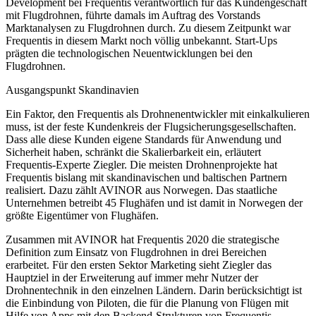
Development bei Frequentis verantwortlich für das Kundengeschäft
mit Flugdrohnen, führte damals im Auftrag des Vorstands
Marktanalysen zu Flugdrohnen durch. Zu diesem Zeitpunkt war
Frequentis in diesem Markt noch völlig unbekannt. Start-Ups
prägten die technologischen Neuentwicklungen bei den
Flugdrohnen.
Ausgangspunkt Skandinavien
Ein Faktor, den Frequentis als Drohnenentwickler mit einkalkulieren
muss, ist der feste Kundenkreis der Flugsicherungsgesellschaften.
Dass alle diese Kunden eigene Standards für Anwendung und
Sicherheit haben, schränkt die Skalierbarkeit ein, erläutert
Frequentis-Experte Ziegler. Die meisten Drohnenprojekte hat
Frequentis bislang mit skandinavischen und baltischen Partnern
realisiert. Dazu zählt AVINOR aus Norwegen. Das staatliche
Unternehmen betreibt 45 Flughäfen und ist damit in Norwegen der
größte Eigentümer von Flughäfen.
Zusammen mit AVINOR hat Frequentis 2020 die strategische
Definition zum Einsatz von Flugdrohnen in drei Bereichen
erarbeitet. Für den ersten Sektor Marketing sieht Ziegler das
Hauptziel in der Erweiterung auf immer mehr Nutzer der
Drohnentechnik in den einzelnen Ländern. Darin berücksichtigt ist
die Einbindung von Piloten, die für die Planung von Flügen mit
Hilfe von Apps mit den Backend-Strukturen von Frequentis