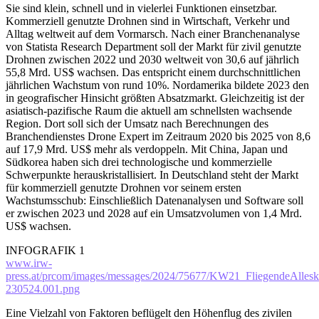
Sie sind klein, schnell und in vielerlei Funktionen einsetzbar.
Kommerziell genutzte Drohnen sind in Wirtschaft, Verkehr und
Alltag weltweit auf dem Vormarsch. Nach einer Branchenanalyse
von Statista Research Department soll der Markt für zivil genutzte
Drohnen zwischen 2022 und 2030 weltweit von 30,6 auf jährlich
55,8 Mrd. US$ wachsen. Das entspricht einem durchschnittlichen
jährlichen Wachstum von rund 10%. Nordamerika bildete 2023 den
in geografischer Hinsicht größten Absatzmarkt. Gleichzeitig ist der
asiatisch-pazifische Raum die aktuell am schnellsten wachsende
Region. Dort soll sich der Umsatz nach Berechnungen des
Branchendienstes Drone Expert im Zeitraum 2020 bis 2025 von 8,6
auf 17,9 Mrd. US$ mehr als verdoppeln. Mit China, Japan und
Südkorea haben sich drei technologische und kommerzielle
Schwerpunkte herauskristallisiert. In Deutschland steht der Markt
für kommerziell genutzte Drohnen vor seinem ersten
Wachstumsschub: Einschließlich Datenanalysen und Software soll
er zwischen 2023 und 2028 auf ein Umsatzvolumen von 1,4 Mrd.
US$ wachsen.
INFOGRAFIK 1
www.irw-
press.at/prcom/images/messages/2024/75677/KW21_FliegendeAllesk
230524.001.png
Eine Vielzahl von Faktoren beflügelt den Höhenflug des zivilen