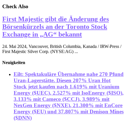
Check Also
First Majestic gibt die Änderung des
Börsenkürzels an der Toronto Stock
Exchange in „AG“ bekannt
24. Mai 2024, Vancouver, British Columbia, Kanada / IRW-Press /
First Majestic Silver Corp. (NYSE:AG) ...
Neuigkeiten
Eilt: Spektakuläre Übernahme nahe 270 Pfund
Uran-Lagerstätte. Diesen 207% Uran Hot
Stock jetzt kaufen nach 1.619% mit Uranium
Energy ($UEC), 2.527% mit IsoEnergy ($ISO),
3.133% mit Cameco ($CCJ), 3.989% mit
NexGen Energy ($NXE), 21.300% mit EnCore
Energy ($EU) und 37.807% mit Denison Mines
($DNN)