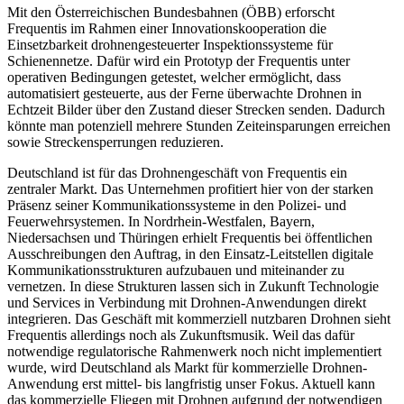
Mit den Österreichischen Bundesbahnen (ÖBB) erforscht
Frequentis im Rahmen einer Innovationskooperation die
Einsetzbarkeit drohnengesteuerter Inspektionssysteme für
Schienennetze. Dafür wird ein Prototyp der Frequentis unter
operativen Bedingungen getestet, welcher ermöglicht, dass
automatisiert gesteuerte, aus der Ferne überwachte Drohnen in
Echtzeit Bilder über den Zustand dieser Strecken senden. Dadurch
könnte man potenziell mehrere Stunden Zeiteinsparungen erreichen
sowie Streckensperrungen reduzieren.
Deutschland ist für das Drohnengeschäft von Frequentis ein
zentraler Markt. Das Unternehmen profitiert hier von der starken
Präsenz seiner Kommunikationssysteme in den Polizei- und
Feuerwehrsystemen. In Nordrhein-Westfalen, Bayern,
Niedersachsen und Thüringen erhielt Frequentis bei öffentlichen
Ausschreibungen den Auftrag, in den Einsatz-Leitstellen digitale
Kommunikationsstrukturen aufzubauen und miteinander zu
vernetzen. In diese Strukturen lassen sich in Zukunft Technologie
und Services in Verbindung mit Drohnen-Anwendungen direkt
integrieren. Das Geschäft mit kommerziell nutzbaren Drohnen sieht
Frequentis allerdings noch als Zukunftsmusik. Weil das dafür
notwendige regulatorische Rahmenwerk noch nicht implementiert
wurde, wird Deutschland als Markt für kommerzielle Drohnen-
Anwendung erst mittel- bis langfristig unser Fokus. Aktuell kann
das kommerzielle Fliegen mit Drohnen aufgrund der notwendigen