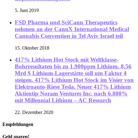
5. Juni 2019
FSD Pharma und SciCann Therapeutics
nehmen an der CannX International Medical
Cannabis Convention in Tel Aviv Israel teil
15. Oktober 2018
417% Lithium Hot Stock mit Weltklasse-
Bohrresultaten bis zu 1.900ppm Lithium. 8,56
Mrd $ Lithium-Lagerstätte soll um Faktor 4
steigen. 417% Lithium Hot Stock im Visier von
Elektroauto-Riese Tesla. Neuer 417% Lithium
Aktientip Noram Ventures Inc. nach 6.800%
mit Millennial Lithium – AC Research
22. Dezember 2020
Empfehlungen
Geld sparen!