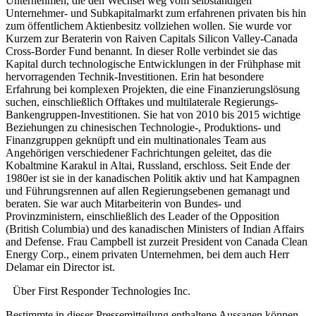
Unternehmen, die den Wechsel weg vom selbständigen
Unternehmer- und Subkapitalmarkt zum erfahrenen privaten bis hin
zum öffentlichem Aktienbesitz vollziehen wollen. Sie wurde vor
Kurzem zur Beraterin von Raiven Capitals Silicon Valley-Canada
Cross-Border Fund benannt. In dieser Rolle verbindet sie das
Kapital durch technologische Entwicklungen in der Frühphase mit
hervorragenden Technik-Investitionen. Erin hat besondere
Erfahrung bei komplexen Projekten, die eine Finanzierungslösung
suchen, einschließlich Offtakes und multilaterale Regierungs-
Bankengruppen-Investitionen. Sie hat von 2010 bis 2015 wichtige
Beziehungen zu chinesischen Technologie-, Produktions- und
Finanzgruppen geknüpft und ein multinationales Team aus
Angehörigen verschiedener Fachrichtungen geleitet, das die
Kobaltmine Karakul in Altai, Russland, erschloss. Seit Ende der
1980er ist sie in der kanadischen Politik aktiv und hat Kampagnen
und Führungsrennen auf allen Regierungsebenen gemanagt und
beraten. Sie war auch Mitarbeiterin von Bundes- und
Provinzministern, einschließlich des Leader of the Opposition
(British Columbia) und des kanadischen Ministers of Indian Affairs
and Defense. Frau Campbell ist zurzeit President von Canada Clean
Energy Corp., einem privaten Unternehmen, bei dem auch Herr
Delamar ein Director ist.
Über First Responder Technologies Inc.
Bestimmte in dieser Pressemitteilung enthaltene Aussagen können