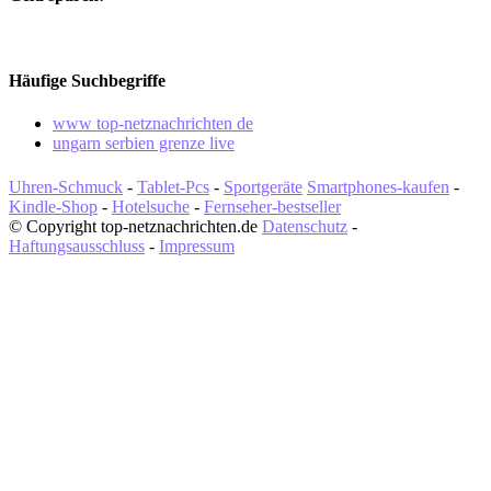
Häufige Suchbegriffe
www top-netznachrichten de
ungarn serbien grenze live
Uhren-Schmuck
-
Tablet-Pcs
-
Sportgeräte
Smartphones-kaufen
-
Kindle-Shop
-
Hotelsuche
-
Fernseher-bestseller
© Copyright top-netznachrichten.de
Datenschutz
-
Haftungsausschluss
-
Impressum