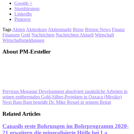
Google +
Stumbleupon
LinkedIn
Pinterest
Tags
Aktien
Aktienkurs
Aktienmarkt
Börse
Börsen News
Finanz
Finanzen
Geld
Nachrichten
Nachrichten Aktuell
Wirtschaft
Wirtschaftsmeldungen
About PM-Ersteller
Previous
Megastar Development absolviert zusätzliche Arbeiten in
seinen epithermalen Gold-Silber-Projekten in Oaxaca (Mexiko)
Next
Bam Bam begrüßt Dr. Mike Ressel in seinem Beirat
Related Articles
Canasils erste Bohrungen im Bohrprogramm 2020-
21 erweitern die mineralisierte Hülle bei La