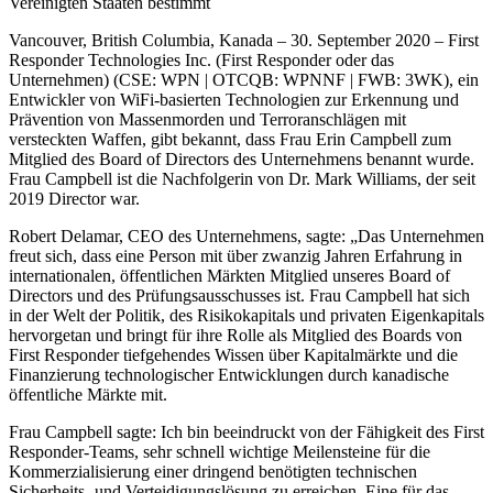
Vereinigten Staaten bestimmt
Vancouver, British Columbia, Kanada – 30. September 2020 – First
Responder Technologies Inc. (First Responder oder das
Unternehmen) (CSE: WPN | OTCQB: WPNNF | FWB: 3WK), ein
Entwickler von WiFi-basierten Technologien zur Erkennung und
Prävention von Massenmorden und Terroranschlägen mit
versteckten Waffen, gibt bekannt, dass Frau Erin Campbell zum
Mitglied des Board of Directors des Unternehmens benannt wurde.
Frau Campbell ist die Nachfolgerin von Dr. Mark Williams, der seit
2019 Director war.
Robert Delamar, CEO des Unternehmens, sagte: „Das Unternehmen
freut sich, dass eine Person mit über zwanzig Jahren Erfahrung in
internationalen, öffentlichen Märkten Mitglied unseres Board of
Directors und des Prüfungsausschusses ist. Frau Campbell hat sich
in der Welt der Politik, des Risikokapitals und privaten Eigenkapitals
hervorgetan und bringt für ihre Rolle als Mitglied des Boards von
First Responder tiefgehendes Wissen über Kapitalmärkte und die
Finanzierung technologischer Entwicklungen durch kanadische
öffentliche Märkte mit.
Frau Campbell sagte: Ich bin beeindruckt von der Fähigkeit des First
Responder-Teams, sehr schnell wichtige Meilensteine für die
Kommerzialisierung einer dringend benötigten technischen
Sicherheits- und Verteidigungslösung zu erreichen. Eine für das