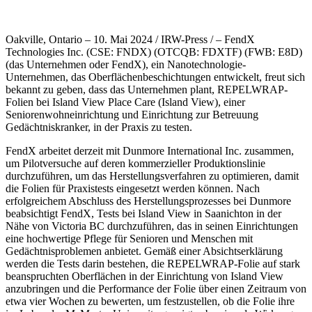
Oakville, Ontario – 10. Mai 2024 / IRW-Press / – FendX
Technologies Inc. (CSE: FNDX) (OTCQB: FDXTF) (FWB: E8D)
(das Unternehmen oder FendX), ein Nanotechnologie-
Unternehmen, das Oberflächenbeschichtungen entwickelt, freut sich
bekannt zu geben, dass das Unternehmen plant, REPELWRAP-
Folien bei Island View Place Care (Island View), einer
Seniorenwohneinrichtung und Einrichtung zur Betreuung
Gedächtniskranker, in der Praxis zu testen.
FendX arbeitet derzeit mit Dunmore International Inc. zusammen,
um Pilotversuche auf deren kommerzieller Produktionslinie
durchzuführen, um das Herstellungsverfahren zu optimieren, damit
die Folien für Praxistests eingesetzt werden können. Nach
erfolgreichem Abschluss des Herstellungsprozesses bei Dunmore
beabsichtigt FendX, Tests bei Island View in Saanichton in der
Nähe von Victoria BC durchzuführen, das in seinen Einrichtungen
eine hochwertige Pflege für Senioren und Menschen mit
Gedächtnisproblemen anbietet. Gemäß einer Absichtserklärung
werden die Tests darin bestehen, die REPELWRAP-Folie auf stark
beanspruchten Oberflächen in der Einrichtung von Island View
anzubringen und die Performance der Folie über einen Zeitraum von
etwa vier Wochen zu bewerten, um festzustellen, ob die Folie ihre