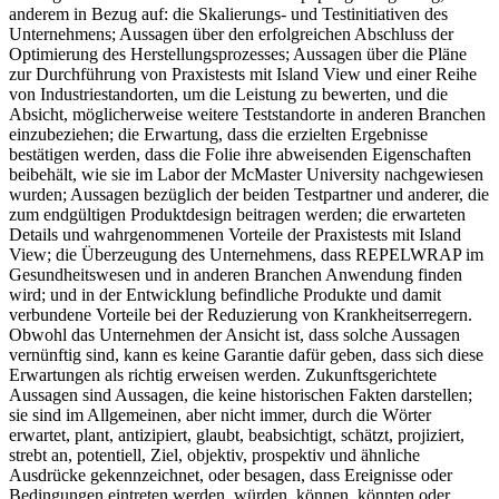
anderem in Bezug auf: die Skalierungs- und Testinitiativen des
Unternehmens; Aussagen über den erfolgreichen Abschluss der
Optimierung des Herstellungsprozesses; Aussagen über die Pläne
zur Durchführung von Praxistests mit Island View und einer Reihe
von Industriestandorten, um die Leistung zu bewerten, und die
Absicht, möglicherweise weitere Teststandorte in anderen Branchen
einzubeziehen; die Erwartung, dass die erzielten Ergebnisse
bestätigen werden, dass die Folie ihre abweisenden Eigenschaften
beibehält, wie sie im Labor der McMaster University nachgewiesen
wurden; Aussagen bezüglich der beiden Testpartner und anderer, die
zum endgültigen Produktdesign beitragen werden; die erwarteten
Details und wahrgenommenen Vorteile der Praxistests mit Island
View; die Überzeugung des Unternehmens, dass REPELWRAP im
Gesundheitswesen und in anderen Branchen Anwendung finden
wird; und in der Entwicklung befindliche Produkte und damit
verbundene Vorteile bei der Reduzierung von Krankheitserregern.
Obwohl das Unternehmen der Ansicht ist, dass solche Aussagen
vernünftig sind, kann es keine Garantie dafür geben, dass sich diese
Erwartungen als richtig erweisen werden. Zukunftsgerichtete
Aussagen sind Aussagen, die keine historischen Fakten darstellen;
sie sind im Allgemeinen, aber nicht immer, durch die Wörter
erwartet, plant, antizipiert, glaubt, beabsichtigt, schätzt, projiziert,
strebt an, potentiell, Ziel, objektiv, prospektiv und ähnliche
Ausdrücke gekennzeichnet, oder besagen, dass Ereignisse oder
Bedingungen eintreten werden, würden, können, könnten oder