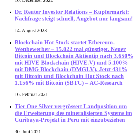
16. Dezember 2022
Dr. Reuter Investor Relations – Kupfermarkt:
Nachfrage steigt schnell, Angebot nur langsam!
14. August 2023
Blockchain Hot Stock startet Ethereum-
Wettbewerber – 15.022 mal günstiger. Neuer
Bitcoin und Blockchain Aktientip nach 3.650%
mit HIVE Blockchain (HIVE.V) und 5.100%
mit DMG Blockchain (DMGI.V). Jetzt 431%
mit Bitcoin und Blockchain Hot Stock nach
1.156% mit Bitcoin ($BTC) – AC-Research
16. Februar 2021
Tier One Silver vergrössert Landposition um
die Erweiterung des mineralisierten Systems im
Curibaya-Projekt in Peru mit einzubeziehen
30. Juni 2021