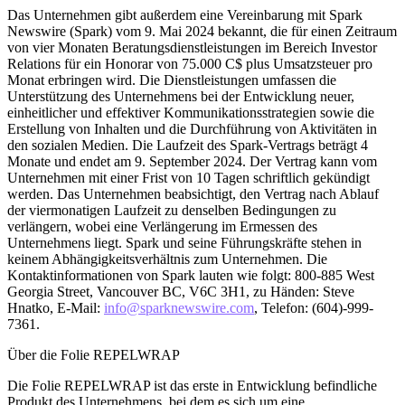
Das Unternehmen gibt außerdem eine Vereinbarung mit Spark
Newswire (Spark) vom 9. Mai 2024 bekannt, die für einen Zeitraum
von vier Monaten Beratungsdienstleistungen im Bereich Investor
Relations für ein Honorar von 75.000 C$ plus Umsatzsteuer pro
Monat erbringen wird. Die Dienstleistungen umfassen die
Unterstützung des Unternehmens bei der Entwicklung neuer,
einheitlicher und effektiver Kommunikationsstrategien sowie die
Erstellung von Inhalten und die Durchführung von Aktivitäten in
den sozialen Medien. Die Laufzeit des Spark-Vertrags beträgt 4
Monate und endet am 9. September 2024. Der Vertrag kann vom
Unternehmen mit einer Frist von 10 Tagen schriftlich gekündigt
werden. Das Unternehmen beabsichtigt, den Vertrag nach Ablauf
der viermonatigen Laufzeit zu denselben Bedingungen zu
verlängern, wobei eine Verlängerung im Ermessen des
Unternehmens liegt. Spark und seine Führungskräfte stehen in
keinem Abhängigkeitsverhältnis zum Unternehmen. Die
Kontaktinformationen von Spark lauten wie folgt: 800-885 West
Georgia Street, Vancouver BC, V6C 3H1, zu Händen: Steve
Hnatko, E-Mail:
info@sparknewswire.com
, Telefon: (604)-999-
7361.
Über die Folie REPELWRAP
Die Folie REPELWRAP ist das erste in Entwicklung befindliche
Produkt des Unternehmens, bei dem es sich um eine