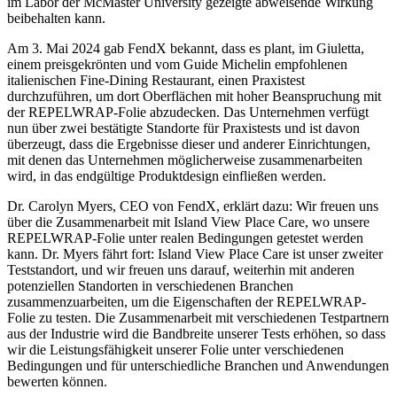
im Labor der McMaster University gezeigte abweisende Wirkung
beibehalten kann.
Am 3. Mai 2024 gab FendX bekannt, dass es plant, im Giuletta,
einem preisgekrönten und vom Guide Michelin empfohlenen
italienischen Fine-Dining Restaurant, einen Praxistest
durchzuführen, um dort Oberflächen mit hoher Beanspruchung mit
der REPELWRAP-Folie abzudecken. Das Unternehmen verfügt
nun über zwei bestätigte Standorte für Praxistests und ist davon
überzeugt, dass die Ergebnisse dieser und anderer Einrichtungen,
mit denen das Unternehmen möglicherweise zusammenarbeiten
wird, in das endgültige Produktdesign einfließen werden.
Dr. Carolyn Myers, CEO von FendX, erklärt dazu: Wir freuen uns
über die Zusammenarbeit mit Island View Place Care, wo unsere
REPELWRAP-Folie unter realen Bedingungen getestet werden
kann. Dr. Myers fährt fort: Island View Place Care ist unser zweiter
Teststandort, und wir freuen uns darauf, weiterhin mit anderen
potenziellen Standorten in verschiedenen Branchen
zusammenzuarbeiten, um die Eigenschaften der REPELWRAP-
Folie zu testen. Die Zusammenarbeit mit verschiedenen Testpartnern
aus der Industrie wird die Bandbreite unserer Tests erhöhen, so dass
wir die Leistungsfähigkeit unserer Folie unter verschiedenen
Bedingungen und für unterschiedliche Branchen und Anwendungen
bewerten können.