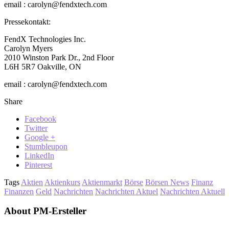
email : carolyn@fendxtech.com
Pressekontakt:
FendX Technologies Inc.
Carolyn Myers
2010 Winston Park Dr., 2nd Floor
L6H 5R7 Oakville, ON
email : carolyn@fendxtech.com
Share
Facebook
Twitter
Google +
Stumbleupon
LinkedIn
Pinterest
Tags
Aktien
Aktienkurs
Aktienmarkt
Börse
Börsen News
Finanz
Finanzen
Geld
Nachrichten
Nachrichten Aktuel
Nachrichten Aktuell
About PM-Ersteller