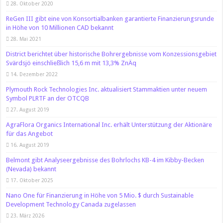
28. Oktober 2020
ReGen III gibt eine von Konsortialbanken garantierte Finanzierungsrunde
in Höhe von 10 Millionen CAD bekannt
28. Mai 2021
District berichtet über historische Bohrergebnisse vom Konzessionsgebiet
Svärdsjö einschließlich 15,6 m mit 13,3% ZnÄq
14. Dezember 2022
Plymouth Rock Technologies Inc. aktualisiert Stammaktien unter neuem
Symbol PLRTF an der OTCQB
27. August 2019
AgraFlora Organics International Inc. erhält Unterstützung der Aktionäre
für das Angebot
16. August 2019
Belmont gibt Analyseergebnisse des Bohrlochs KB-4 im Kibby-Becken
(Nevada) bekannt
17. Oktober 2025
Nano One für Finanzierung in Höhe von 5 Mio. $ durch Sustainable
Development Technology Canada zugelassen
23. März 2026