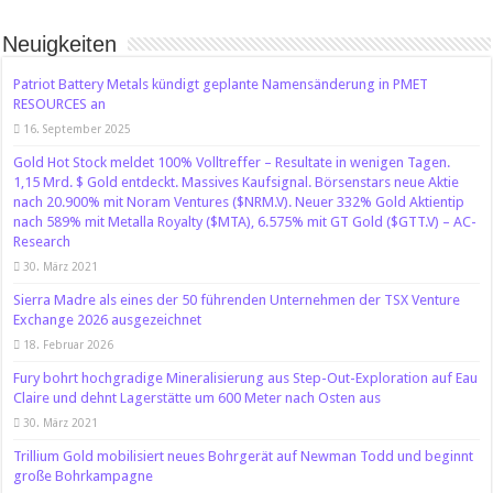
Neuigkeiten
Patriot Battery Metals kündigt geplante Namensänderung in PMET
RESOURCES an
16. September 2025
Gold Hot Stock meldet 100% Volltreffer – Resultate in wenigen Tagen.
1,15 Mrd. $ Gold entdeckt. Massives Kaufsignal. Börsenstars neue Aktie
nach 20.900% mit Noram Ventures ($NRM.V). Neuer 332% Gold Aktientip
nach 589% mit Metalla Royalty ($MTA), 6.575% mit GT Gold ($GTT.V) – AC-
Research
30. März 2021
Sierra Madre als eines der 50 führenden Unternehmen der TSX Venture
Exchange 2026 ausgezeichnet
18. Februar 2026
Fury bohrt hochgradige Mineralisierung aus Step-Out-Exploration auf Eau
Claire und dehnt Lagerstätte um 600 Meter nach Osten aus
30. März 2021
Trillium Gold mobilisiert neues Bohrgerät auf Newman Todd und beginnt
große Bohrkampagne