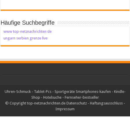
Häufige Suchbegriffe
www top-netznachrichten de
ungarn serbien grenze live
Uhren-Schmuck
-
Tablet-Pcs
-
Sportgeräte
Smartphones-kaufen
-
Kindle-
Shop
-
Hotelsuche
-
Fernseher-bestseller
© Copyright top-netznachrichten.de
Datenschutz
-
Haftungsausschluss
-
Impressum