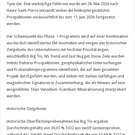
Tyee dar. Eine vierköpfige Feldcrew wurde am 28. Mai 2026 nach
Havre-Saint-Pierre entsandt, wobei die helikoptergestützten
Prospektionen voraussichtlich bis zum 17. Juni 2026 fortgesetzt
werden.
Der Schwerpunkt des Phase-1-Programms wird auf einer Kombination
aus kürzlich identifizierten EM-Anomalien und einigen der historischen
Zielgebiete des Unternehmens mit höchster Priorität liegen,
einschließlich Big Tio, NS Trend und East Nugget. Diese Ziele wurden
mittels früherer Prospektionen, geophysikalischer Untersuchungen
und Probenahmeprogramme identifiziert, die auf dem gesamten
Projekt durchgeführt wurden, und stehen mit starken leitfähigen und
magnetischen Signaturen in Zusammenhang, die als Hinweis auf eine
ausgedehnte Titan-Vanadium-Scandium-Mineralisierung interpretiert
werden.
Historische Zielgebiete
Historische Oberflächenprobenahmen bei Big Tio ergaben
Durchschnittsgehalte von 36,07 % TiO2 aus zwölf Gesteinsproben,
während das Ziel NS Trend Durchschnittsgehalte von 31,89 % TiO2 in