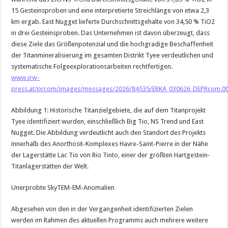
15 Gesteinsproben und eine interpretierte Streichlänge von etwa 2,3
km ergab. East Nugget lieferte Durchschnittsgehalte von 34,50 % TiO2
in drei Gesteinsproben. Das Unternehmen ist davon überzeugt, dass
diese Ziele das Größenpotenzial und die hochgradige Beschaffenheit
der Titanmineralisierung im gesamten Distrikt Tyee verdeutlichen und
systematische Folgeexplorationsarbeiten rechtfertigen.
www.irw-
press.at/prcom/images/messages/2026/84535/ERKA_030626_DEPRcom.00
Abbildung 1: Historische Titanzielgebiete, die auf dem Titanprojekt
Tyee identifiziert wurden, einschließlich Big Tio, NS Trend und East
Nugget. Die Abbildung verdeutlicht auch den Standort des Projekts
innerhalb des Anorthosit-Komplexes Havre-Saint-Pierre in der Nähe
der Lagerstätte Lac Tio von Rio Tinto, einer der größten Hartgestein-
Titanlagerstätten der Welt.
Unerprobte SkyTEM-EM-Anomalien
Abgesehen von den in der Vergangenheit identifizierten Zielen
werden im Rahmen des aktuellen Programms auch mehrere weitere