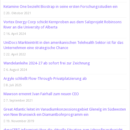
Ketamine One bezieht Biostrap in seine ersten Forschungsstudien ein
20. Oktober 2021
Vortex Energy Corp schickt Kernproben aus dem Salzprojekt Robinsons
River an die University of Alberta
16. April 2024
UniDocs Markteintritt in den amerikanischen Telehealth Sektor ist für das
Unternehmen eine strategische Chance
22. April 2022
Wandelanleihe 2024-27 ab sofort frei zur Zeichnung
6. August 2024
Argyle schließt Flow-Through-Privatplatzierung ab
8. Juli 2025
Mawson ernennt Ivan Fairhall zum neuen CEO
7. September 2021
Great Atlantic leitet im Vanadiumkonzessionsgebiet Glenelg im Südwesten
von New Brunswick ein Diamantbohrprogramm ein
19. November 2019
dynaCERT informiert über die aktuelle Situation zum Jahresfinanzbericht