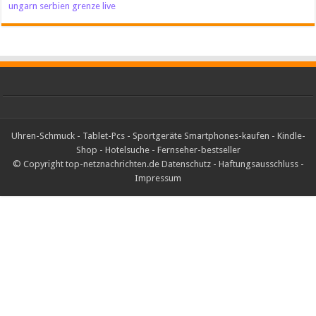
ungarn serbien grenze live
Uhren-Schmuck
-
Tablet-Pcs
-
Sportgeräte
Smartphones-kaufen
-
Kindle-
Shop
-
Hotelsuche
-
Fernseher-bestseller
© Copyright top-netznachrichten.de
Datenschutz
-
Haftungsausschluss
-
Impressum