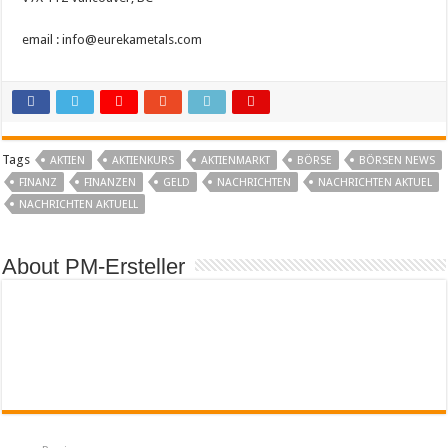
email : info@eurekametals.com
Tags
AKTIEN
AKTIENKURS
AKTIENMARKT
BÖRSE
BÖRSEN NEWS
FINANZ
FINANZEN
GELD
NACHRICHTEN
NACHRICHTEN AKTUEL
NACHRICHTEN AKTUELL
About PM-Ersteller