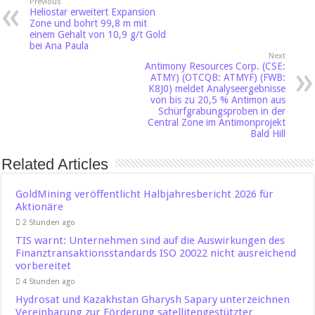
Previous
Heliostar erweitert Expansion
Zone und bohrt 99,8 m mit
einem Gehalt von 10,9 g/t Gold
bei Ana Paula
Next
Antimony Resources Corp. (CSE:
ATMY) (OTCQB: ATMYF) (FWB:
K8J0) meldet Analyseergebnisse
von bis zu 20,5 % Antimon aus
Schürfgrabungsproben in der
Central Zone im Antimonprojekt
Bald Hill
Related Articles
GoldMining veröffentlicht Halbjahresbericht 2026 für
Aktionäre
2 Stunden ago
TIS warnt: Unternehmen sind auf die Auswirkungen des
Finanztransaktionsstandards ISO 20022 nicht ausreichend
vorbereitet
4 Stunden ago
Hydrosat und Kazakhstan Gharysh Sapary unterzeichnen
Vereinbarung zur Förderung satellitengestützter