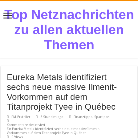
Top Netznachrichten
zu allen aktuellen
Themen
Eureka Metals identifiziert
sechs neue massive Ilmenit-
Vorkommen auf dem
Titanprojekt Tyee in Québec
PM-Ersteller
8 Stunden ago
Finanztipps, Spartipps
Kommentare deaktiviert
für Eureka Metals identifiziert sechs neue massive Ilmenit-
Vorkommen auf dem Titanprojekt Tyee in Québec
0 Views