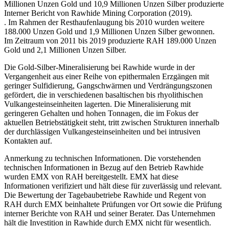
Millionen Unzen Gold und 10,9 Millionen Unzen Silber produzierte
Interner Bericht von Rawhide Mining Corporation (2019).
. Im Rahmen der Resthaufenlaugung bis 2010 wurden weitere
188.000 Unzen Gold und 1,9 Millionen Unzen Silber gewonnen.
Im Zeitraum von 2011 bis 2019 produzierte RAH 189.000 Unzen
Gold und 2,1 Millionen Unzen Silber.
Die Gold-Silber-Mineralisierung bei Rawhide wurde in der
Vergangenheit aus einer Reihe von epithermalen Erzgängen mit
geringer Sulfidierung, Gangschwärmen und Verdrängungszonen
gefördert, die in verschiedenen basaltischen bis rhyolithischen
Vulkangesteinseinheiten lagerten. Die Mineralisierung mit
geringeren Gehalten und hohen Tonnagen, die im Fokus der
aktuellen Betriebstätigkeit steht, tritt zwischen Strukturen innerhalb
der durchlässigen Vulkangesteinseinheiten und bei intrusiven
Kontakten auf.
Anmerkung zu technischen Informationen. Die vorstehenden
technischen Informationen in Bezug auf den Betrieb Rawhide
wurden EMX von RAH bereitgestellt. EMX hat diese
Informationen verifiziert und hält diese für zuverlässig und relevant.
Die Bewertung der Tagebaubetriebe Rawhide und Regent von
RAH durch EMX beinhaltete Prüfungen vor Ort sowie die Prüfung
interner Berichte von RAH und seiner Berater. Das Unternehmen
hält die Investition in Rawhide durch EMX nicht für wesentlich.