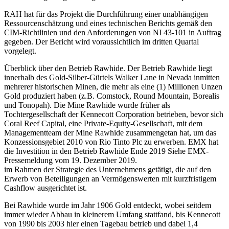
RAH hat für das Projekt die Durchführung einer unabhängigen
Ressourcenschätzung und eines technischen Berichts gemäß den
CIM-Richtlinien und den Anforderungen von NI 43-101 in Auftrag
gegeben. Der Bericht wird voraussichtlich im dritten Quartal
vorgelegt.
Überblick über den Betrieb Rawhide. Der Betrieb Rawhide liegt
innerhalb des Gold-Silber-Gürtels Walker Lane in Nevada inmitten
mehrerer historischen Minen, die mehr als eine (1) Millionen Unzen
Gold produziert haben (z.B. Comstock, Round Mountain, Borealis
und Tonopah). Die Mine Rawhide wurde früher als
Tochtergesellschaft der Kennecott Corporation betrieben, bevor sich
Coral Reef Capital, eine Private-Equity-Gesellschaft, mit dem
Managementteam der Mine Rawhide zusammengetan hat, um das
Konzessionsgebiet 2010 von Rio Tinto Plc zu erwerben. EMX hat
die Investition in den Betrieb Rawhide Ende 2019 Siehe EMX-
Pressemeldung vom 19. Dezember 2019.
im Rahmen der Strategie des Unternehmens getätigt, die auf den
Erwerb von Beteiligungen an Vermögenswerten mit kurzfristigem
Cashflow ausgerichtet ist.
Bei Rawhide wurde im Jahr 1906 Gold entdeckt, wobei seitdem
immer wieder Abbau in kleinerem Umfang stattfand, bis Kennecott
von 1990 bis 2003 hier einen Tagebau betrieb und dabei 1,4