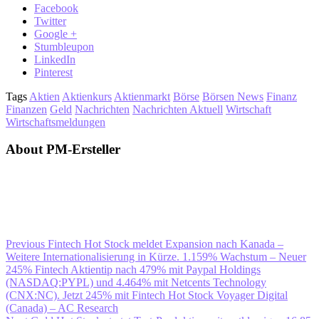
Facebook
Twitter
Google +
Stumbleupon
LinkedIn
Pinterest
Tags
Aktien
Aktienkurs
Aktienmarkt
Börse
Börsen News
Finanz
Finanzen
Geld
Nachrichten
Nachrichten Aktuell
Wirtschaft
Wirtschaftsmeldungen
About PM-Ersteller
Previous
Fintech Hot Stock meldet Expansion nach Kanada –
Weitere Internationalisierung in Kürze. 1.159% Wachstum – Neuer
245% Fintech Aktientip nach 479% mit Paypal Holdings
(NASDAQ:PYPL) und 4.464% mit Netcents Technology
(CNX:NC). Jetzt 245% mit Fintech Hot Stock Voyager Digital
(Canada) – AC Research