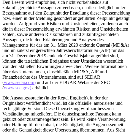
Den Lesern wird empfohlen, sich nicht vorbehaltslos auf
zukunftsgerichtete Aussagen zu verlassen, da diese lediglich unter
Bezugnahme auf den Zeitpunkt der Erstellung dieser Pressemeldung
bzw. einen in der Meldung gesondert angeführten Zeitpunkt getätigt
wurden. Aufgrund von Risiken und Unsicherheiten, zu denen auch
die in dieser Pressemeldung erwähnten Risiken und Unsicherheiten
zählen, sowie anderen Risikofaktoren und zukunftsgerichteten
Aussagen, die in den Erläuterungen und Analysen des
Managements für das am 31. März 2020 endende Quartal (MD&A)
und im zuletzt eingereichten Jahresberichtsformular (AIF) für das
am 31. Dezember 2019 endende Geschäftsjahr angeführt sind,
können die tatsächlichen Ereignisse unter Umständen wesentlich
von den aktuellen Erwartungen abweichen. Weitere Informationen
über das Unternehmen, einschließlich MD&A, AIF und
Finanzberichte des Unternehmens, sind auf SEDAR
(
www.sedar.com)
und auf der EDGAR-Website der SEC
(
www.sec.gov)
erhältlich.
Die Ausgangssprache (in der Regel Englisch), in der der
Originaltext veröffentlicht wird, ist die offizielle, autorisierte und
rechtsgültige Version. Diese Übersetzung wird zur besseren
Verständigung mitgeliefert. Die deutschsprachige Fassung kann
gekürzt oder zusammengefasst sein. Es wird keine Verantwortung
oder Haftung für den Inhalt, die Richtigkeit, die Angemessenheit
oder die Genauigkeit dieser Übersetzung übernommen. Aus Sicht