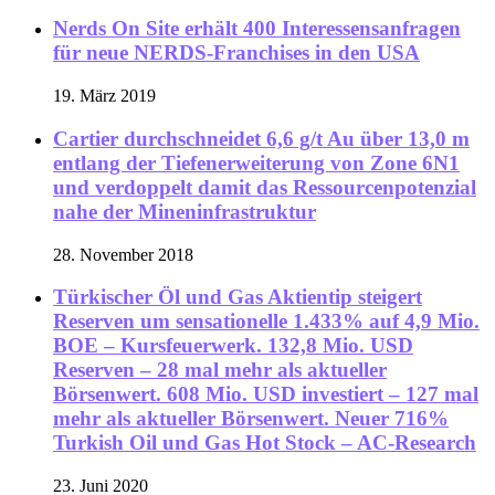
Nerds On Site erhält 400 Interessensanfragen
für neue NERDS-Franchises in den USA
19. März 2019
Cartier durchschneidet 6,6 g/t Au über 13,0 m
entlang der Tiefenerweiterung von Zone 6N1
und verdoppelt damit das Ressourcenpotenzial
nahe der Mineninfrastruktur
28. November 2018
Türkischer Öl und Gas Aktientip steigert
Reserven um sensationelle 1.433% auf 4,9 Mio.
BOE – Kursfeuerwerk. 132,8 Mio. USD
Reserven – 28 mal mehr als aktueller
Börsenwert. 608 Mio. USD investiert – 127 mal
mehr als aktueller Börsenwert. Neuer 716%
Turkish Oil und Gas Hot Stock – AC-Research
23. Juni 2020