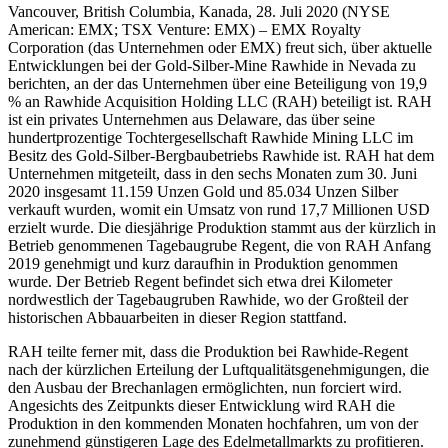
Vancouver, British Columbia, Kanada, 28. Juli 2020 (NYSE
American: EMX; TSX Venture: EMX) – EMX Royalty
Corporation (das Unternehmen oder EMX) freut sich, über aktuelle
Entwicklungen bei der Gold-Silber-Mine Rawhide in Nevada zu
berichten, an der das Unternehmen über eine Beteiligung von 19,9
% an Rawhide Acquisition Holding LLC (RAH) beteiligt ist. RAH
ist ein privates Unternehmen aus Delaware, das über seine
hundertprozentige Tochtergesellschaft Rawhide Mining LLC im
Besitz des Gold-Silber-Bergbaubetriebs Rawhide ist. RAH hat dem
Unternehmen mitgeteilt, dass in den sechs Monaten zum 30. Juni
2020 insgesamt 11.159 Unzen Gold und 85.034 Unzen Silber
verkauft wurden, womit ein Umsatz von rund 17,7 Millionen USD
erzielt wurde. Die diesjährige Produktion stammt aus der kürzlich in
Betrieb genommenen Tagebaugrube Regent, die von RAH Anfang
2019 genehmigt und kurz daraufhin in Produktion genommen
wurde. Der Betrieb Regent befindet sich etwa drei Kilometer
nordwestlich der Tagebaugruben Rawhide, wo der Großteil der
historischen Abbauarbeiten in dieser Region stattfand.
RAH teilte ferner mit, dass die Produktion bei Rawhide-Regent
nach der kürzlichen Erteilung der Luftqualitätsgenehmigungen, die
den Ausbau der Brechanlagen ermöglichten, nun forciert wird.
Angesichts des Zeitpunkts dieser Entwicklung wird RAH die
Produktion in den kommenden Monaten hochfahren, um von der
zunehmend günstigeren Lage des Edelmetallmarkts zu profitieren.