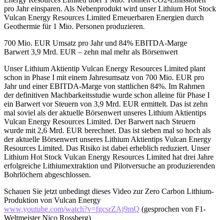
pro Jahr einsparen. Als Nebenprodukt wird unser Lithium Hot Stock
Vulcan Energy Resources Limited Erneuerbaren Energien durch
Geothermie für 1 Mio. Personen produzieren.
700 Mio. EUR Umsatz pro Jahr und 84% EBITDA-Marge
Barwert 3,9 Mrd. EUR – zehn mal mehr als Börsenwert
Unser Lithium Aktientip Vulcan Energy Resources Limited plant
schon in Phase I mit einem Jahresumsatz von 700 Mio. EUR pro
Jahr und einer EBITDA-Marge von stattlichen 84%. Im Rahmen
der definitiven Machbarkeitsstudie wurde schon alleine für Phase I
ein Barwert vor Steuern von 3,9 Mrd. EUR ermittelt. Das ist zehn
mal soviel als der aktuelle Börsenwert unseres Lithium Aktientips
Vulcan Energy Resources Limited. Der Barwert nach Steuern
wurde mit 2,6 Mrd. EUR berechnet. Das ist sieben mal so hoch als
der aktuelle Börsenwert unseres Lithium Aktientips Vulcan Energy
Resources Limited. Das Risiko ist dabei erheblich reduziert. Unser
Lithium Hot Stock Vulcan Energy Resources Limited hat drei Jahre
erfolgreiche Lithiumextraktion und Pilotversuche an produzierenden
Bohrlöchern abgeschlossen.
Schauen Sie jetzt unbedingt dieses Video zur Zero Carbon Lithium-
Produktion von Vulcan Energy
www.youtube.com/watch?v=fgcsrZAj9mQ
(gesprochen von F1-
Weltmeister Nico Rossberg)