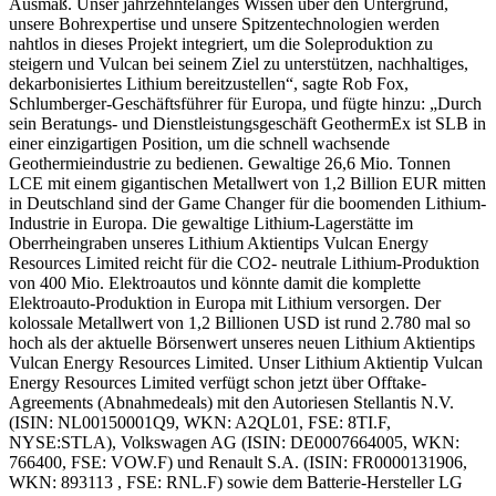
Ausmaß. Unser jahrzehntelanges Wissen über den Untergrund,
unsere Bohrexpertise und unsere Spitzentechnologien werden
nahtlos in dieses Projekt integriert, um die Soleproduktion zu
steigern und Vulcan bei seinem Ziel zu unterstützen, nachhaltiges,
dekarbonisiertes Lithium bereitzustellen“, sagte Rob Fox,
Schlumberger-Geschäftsführer für Europa, und fügte hinzu: „Durch
sein Beratungs- und Dienstleistungsgeschäft GeothermEx ist SLB in
einer einzigartigen Position, um die schnell wachsende
Geothermieindustrie zu bedienen. Gewaltige 26,6 Mio. Tonnen
LCE mit einem gigantischen Metallwert von 1,2 Billion EUR mitten
in Deutschland sind der Game Changer für die boomenden Lithium-
Industrie in Europa. Die gewaltige Lithium-Lagerstätte im
Oberrheingraben unseres Lithium Aktientips Vulcan Energy
Resources Limited reicht für die CO2- neutrale Lithium-Produktion
von 400 Mio. Elektroautos und könnte damit die komplette
Elektroauto-Produktion in Europa mit Lithium versorgen. Der
kolossale Metallwert von 1,2 Billionen USD ist rund 2.780 mal so
hoch als der aktuelle Börsenwert unseres neuen Lithium Aktientips
Vulcan Energy Resources Limited. Unser Lithium Aktientip Vulcan
Energy Resources Limited verfügt schon jetzt über Offtake-
Agreements (Abnahmedeals) mit den Autoriesen Stellantis N.V.
(ISIN: NL00150001Q9, WKN: A2QL01, FSE: 8TI.F,
NYSE:STLA), Volkswagen AG (ISIN: DE0007664005, WKN:
766400, FSE: VOW.F) und Renault S.A. (ISIN: FR0000131906,
WKN: 893113 , FSE: RNL.F) sowie dem Batterie-Hersteller LG