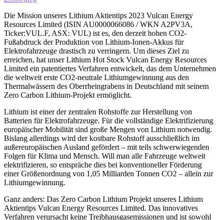
Die Mission unseres Lithium Aktientips 2023 Vulcan Energy
Resources Limited (ISIN AU0000066086 / WKN A2PV3A,
Ticker:VUL.F, ASX: VUL) ist es, den derzeit hohen CO2-
Fußabdruck der Produktion von Lithium-Ionen-Akkus für
Elektrofahrzeuge drastisch zu verringern. Um dieses Ziel zu
erreichen, hat unser Lithium Hot Stock Vulcan Energy Resources
Limited ein patentiertes Verfahren entwickelt, das dem Unternehmen
die weltweit erste CO2-neutrale Lithiumgewinnung aus den
Thermalwässern des Oberrheingrabens in Deutschland mit seinem
Zero Carbon Lithium-Projekt ermöglicht.
Lithium ist einer der zentralen Rohstoffe zur Herstellung von
Batterien für Elektrofahrzeuge. Für die vollständige Elektrifizierung
europäischer Mobilität sind große Mengen von Lithium notwendig.
Bislang allerdings wird der kostbare Rohstoff ausschließlich im
außereuropäischen Ausland gefördert – mit teils schwerwiegenden
Folgen für Klima und Mensch. Will man alle Fahrzeuge weltweit
elektrifizieren, so entspräche dies bei konventioneller Förderung
einer Größenordnung von 1,05 Milliarden Tonnen CO2 – allein zur
Lithiumgewinnung.
Ganz anders: Das Zero Carbon Lithium Projekt unseres Lithium
Aktientips Vulcan Energy Resources Limited. Das innovatives
Verfahren verursacht keine Treibhausgasemissionen und ist sowohl