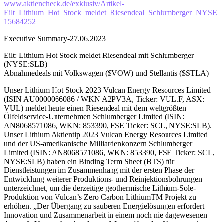
www.aktiencheck.de/exklusiv/Artikel-
Eilt_Lithium_Hot_Stock_meldet_Riesendeal_Schlumberger_NYS
15684252
Executive Summary-27.06.2023
Eilt: Lithium Hot Stock meldet Riesendeal mit Schlumberger
(NYSE:SLB)
Abnahmedeals mit Volkswagen ($VOW) und Stellantis ($STLA)
Unser Lithium Hot Stock 2023 Vulcan Energy Resources Limited
(ISIN AU0000066086 / WKN A2PV3A, Ticker: VUL.F, ASX:
VUL) meldet heute einen Riesendeal mit dem weltgrößten
Ölfeldservice-Unternehmen Schlumberger Limited (ISIN:
AN8068571086, WKN: 853390, FSE Ticker: SCL, NYSE:SLB).
Unser Lithium Aktientip 2023 Vulcan Energy Resources Limited
und der US-amerikanische Milliardenkonzern Schlumberger
Limited (ISIN: AN8068571086, WKN: 853390, FSE Ticker: SCL,
NYSE:SLB) haben ein Binding Term Sheet (BTS) für
Dienstleistungen im Zusammenhang mit der ersten Phase der
Entwicklung weiterer Produktions- und Reinjektionsbohrungen
unterzeichnet, um die derzeitige geothermische Lithium-Sole-
Produktion von Vulcan’s Zero Carbon LithiumTM Projekt zu
erhöhen. „Der Übergang zu sauberen Energielösungen erfordert
Innovation und Zusammenarbeit in einem noch nie dagewesenen