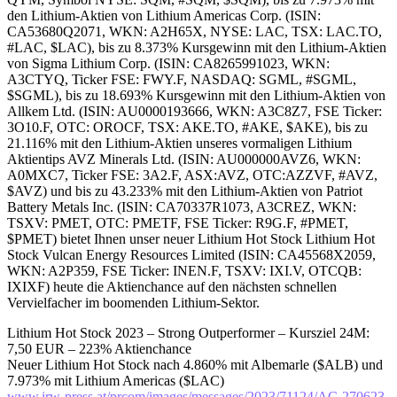
den Lithium-Aktien von Lithium Americas Corp. (ISIN:
CA53680Q2071, WKN: A2H65X, NYSE: LAC, TSX: LAC.TO,
#LAC, $LAC), bis zu 8.373% Kursgewinn mit den Lithium-Aktien
von Sigma Lithium Corp. (ISIN: CA8265991023, WKN:
A3CTYQ, Ticker FSE: FWY.F, NASDAQ: SGML, #SGML,
$SGML), bis zu 18.693% Kursgewinn mit den Lithium-Aktien von
Allkem Ltd. (ISIN: AU0000193666, WKN: A3C8Z7, FSE Ticker:
3O10.F, OTC: OROCF, TSX: AKE.TO, #AKE, $AKE), bis zu
21.116% mit den Lithium-Aktien unseres vormaligen Lithium
Aktientips AVZ Minerals Ltd. (ISIN: AU000000AVZ6, WKN:
A0MXC7, Ticker FSE: 3A2.F, ASX:AVZ, OTC:AZZVF, #AVZ,
$AVZ) und bis zu 43.233% mit den Lithium-Aktien von Patriot
Battery Metals Inc. (ISIN: CA70337R1073, A3CREZ, WKN:
TSXV: PMET, OTC: PMETF, FSE Ticker: R9G.F, #PMET,
$PMET) bietet Ihnen unser neuer Lithium Hot Stock Lithium Hot
Stock Vulcan Energy Resources Limited (ISIN: CA45568X2059,
WKN: A2P359, FSE Ticker: INEN.F, TSXV: IXI.V, OTCQB:
IXIXF) heute die Aktienchance auf den nächsten schnellen
Vervielfacher im boomenden Lithium-Sektor.
Lithium Hot Stock 2023 – Strong Outperformer – Kursziel 24M:
7,50 EUR – 223% Aktienchance
Neuer Lithium Hot Stock nach 4.860% mit Albemarle ($ALB) und
7.973% mit Lithium Americas ($LAC)
www.irw-press.at/prcom/images/messages/2023/71124/AC-270623-