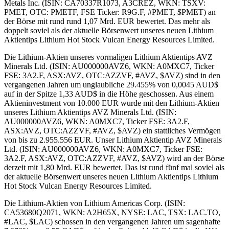
Metals Inc. (ISIN: CA70337R1073, A3CREZ, WKN: TSXV:
PMET, OTC: PMETF, FSE Ticker: R9G.F, #PMET, $PMET) an
der Börse mit rund rund 1,07 Mrd. EUR bewertet. Das mehr als
doppelt soviel als der aktuelle Börsenwert unseres neuen Lithium
Aktientips Lithium Hot Stock Vulcan Energy Resources Limited.
Die Lithium-Aktien unseres vormaligen Lithium Aktientips AVZ
Minerals Ltd. (ISIN: AU000000AVZ6, WKN: A0MXC7, Ticker
FSE: 3A2.F, ASX:AVZ, OTC:AZZVF, #AVZ, $AVZ) sind in den
vergangenen Jahren um unglaubliche 29.455% von 0,0045 AUD$
auf in der Spitze 1,33 AUD$ in die Höhe geschossen. Aus einem
Aktieninvestment von 10.000 EUR wurde mit den Lithium-Aktien
unseres Lithium Aktientips AVZ Minerals Ltd. (ISIN:
AU000000AVZ6, WKN: A0MXC7, Ticker FSE: 3A2.F,
ASX:AVZ, OTC:AZZVF, #AVZ, $AVZ) ein stattliches Vermögen
von bis zu 2.955.556 EUR. Unser Lithium Aktientip AVZ Minerals
Ltd. (ISIN: AU000000AVZ6, WKN: A0MXC7, Ticker FSE:
3A2.F, ASX:AVZ, OTC:AZZVF, #AVZ, $AVZ) wird an der Börse
derzeit mit 1,80 Mrd. EUR bewertet. Das ist rund fünf mal soviel als
der aktuelle Börsenwert unseres neuen Lithium Aktientips Lithium
Hot Stock Vulcan Energy Resources Limited.
Die Lithium-Aktien von Lithium Americas Corp. (ISIN:
CA53680Q2071, WKN: A2H65X, NYSE: LAC, TSX: LAC.TO,
#LAC, $LAC) schossen in den vergangenen Jahren um sagenhafte