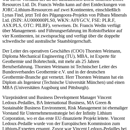
Resources Ltd. Dr. Francis Wedin kann auf drei Entdeckungen von
JORC-Lithium-Ressourcen auf zwei Kontinenten, einschließlich
Lynas Find, jetzt Teil des Pilgangoora-Projekts von Pilbara Minerals
Ltd. (ISIN: AU000000PLS0, WKN: A0YGCV, FSE: PLR.F,
ASX:PLS, OTC: PILBF), verweisen. Dr. Francis Wedin verfügt
über Management- und Führungserfahrung im Rohstoffsektor auf
vier Kontinenten, ist zweisprachig und verfügt über die doppelte
schwedische und australische Staatsbürgerschaft.
Der Leiter des operativen Geschäftes (COO) Thorsten Weimann,
Diploma Mechanical Engineering (TU), MBA, ist Experte für
Geothermie und Bohrtechnik, mit mehr als 25 Jahren
Berufserfahrung. Thorsten Weimann ist Technischer Leiter des
Bundesverbandes Geothermie e.V. und in der deutschen
Geothermie-Branche gut vernetzt. Herr Thorsten Weimann hat ein
Diplom als Ingenieur (Technische Universität München) und einen
MBA (Universitäten Augsburg und Pittsburgh).
Vizepräsident und Business Development Manager Vincent
Ledoux-Pedailles, BA International Business, MA Green &
Sustainable Business Environment, Risk Management ist ehemaliger
Vorstand für Unternehmensstrategie bei der Infinity Lithium
Corporation, wo er das erste EU-finanzierte Projekt leitete. Vincent
Ledoux-Pedaille wurde von der Europäischen Kommission zum
Lithium-Experten ernannt. Zuvor war Vincent Ledoux-Pedailles bei