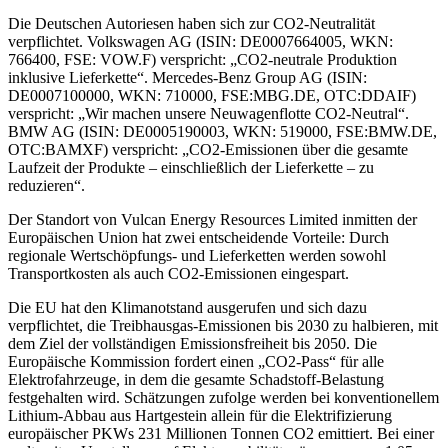
Die Deutschen Autoriesen haben sich zur CO2-Neutralität
verpflichtet. Volkswagen AG (ISIN: DE0007664005, WKN:
766400, FSE: VOW.F) verspricht: „CO2-neutrale Produktion
inklusive Lieferkette“. Mercedes-Benz Group AG (ISIN:
DE0007100000, WKN: 710000, FSE:MBG.DE, OTC:DDAIF)
verspricht: „Wir machen unsere Neuwagenflotte CO2-Neutral“.
BMW AG (ISIN: DE0005190003, WKN: 519000, FSE:BMW.DE,
OTC:BAMXF) verspricht: „CO2-Emissionen über die gesamte
Laufzeit der Produkte – einschließlich der Lieferkette – zu
reduzieren“.
Der Standort von Vulcan Energy Resources Limited inmitten der
Europäischen Union hat zwei entscheidende Vorteile: Durch
regionale Wertschöpfungs- und Lieferketten werden sowohl
Transportkosten als auch CO2-Emissionen eingespart.
Die EU hat den Klimanotstand ausgerufen und sich dazu
verpflichtet, die Treibhausgas-Emissionen bis 2030 zu halbieren, mit
dem Ziel der vollständigen Emissionsfreiheit bis 2050. Die
Europäische Kommission fordert einen „CO2-Pass“ für alle
Elektrofahrzeuge, in dem die gesamte Schadstoff-Belastung
festgehalten wird. Schätzungen zufolge werden bei konventionellem
Lithium-Abbau aus Hartgestein allein für die Elektrifizierung
europäischer PKWs 231 Millionen Tonnen CO2 emittiert. Bei einer