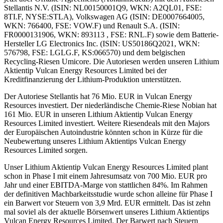
Stellantis N.V. (ISIN: NL00150001Q9, WKN: A2QL01, FSE:
8TI.F, NYSE:STLA), Volkswagen AG (ISIN: DE0007664005,
WKN: 766400, FSE: VOW.F) und Renault S.A. (ISIN:
FR0000131906, WKN: 893113 , FSE: RNL.F) sowie dem Batterie-
Hersteller LG Electronics Inc. (ISIN: US50186Q2021, WKN:
576798, FSE: LGLG.F, KS:066570) und dem belgischen
Recycling-Riesen Umicore. Die Autoriesen werden unseren Lithium
Aktientip Vulcan Energy Resources Limited bei der
Kreditfinanzierung der Lithium-Produktion unterstützen.
Der Autoriese Stellantis hat 76 Mio. EUR in Vulcan Energy
Resources investiert. Der niederländische Chemie-Riese Nobian hat
161 Mio. EUR in unseren Lithium Aktientip Vulcan Energy
Resources Limited investiert. Weitere Riesendeals mit den Majors
der Europäischen Autoindustrie könnten schon in Kürze für die
Neubewertung unseres Lithium Aktientips Vulcan Energy
Resources Limited sorgen.
Unser Lithium Aktientip Vulcan Energy Resources Limited plant
schon in Phase I mit einem Jahresumsatz von 700 Mio. EUR pro
Jahr und einer EBITDA-Marge von stattlichen 84%. Im Rahmen
der definitiven Machbarkeitsstudie wurde schon alleine für Phase I
ein Barwert vor Steuern von 3,9 Mrd. EUR ermittelt. Das ist zehn
mal soviel als der aktuelle Börsenwert unseres Lithium Aktientips
Vulcan Energy Resources Limited. Der Barwert nach Steuern