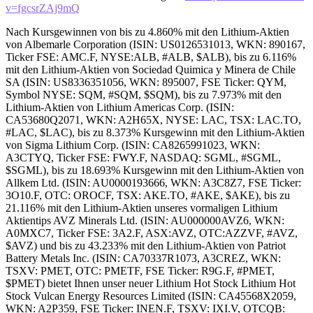
v=fgcsrZAj9mQ
Nach Kursgewinnen von bis zu 4.860% mit den Lithium-Aktien
von Albemarle Corporation (ISIN: US0126531013, WKN: 890167,
Ticker FSE: AMC.F, NYSE:ALB, #ALB, $ALB), bis zu 6.116%
mit den Lithium-Aktien von Sociedad Quimica y Minera de Chile
SA (ISIN: US8336351056, WKN: 895007, FSE Ticker: QYM,
Symbol NYSE: SQM, #SQM, $SQM), bis zu 7.973% mit den
Lithium-Aktien von Lithium Americas Corp. (ISIN:
CA53680Q2071, WKN: A2H65X, NYSE: LAC, TSX: LAC.TO,
#LAC, $LAC), bis zu 8.373% Kursgewinn mit den Lithium-Aktien
von Sigma Lithium Corp. (ISIN: CA8265991023, WKN:
A3CTYQ, Ticker FSE: FWY.F, NASDAQ: SGML, #SGML,
$SGML), bis zu 18.693% Kursgewinn mit den Lithium-Aktien von
Allkem Ltd. (ISIN: AU0000193666, WKN: A3C8Z7, FSE Ticker:
3O10.F, OTC: OROCF, TSX: AKE.TO, #AKE, $AKE), bis zu
21.116% mit den Lithium-Aktien unseres vormaligen Lithium
Aktientips AVZ Minerals Ltd. (ISIN: AU000000AVZ6, WKN:
A0MXC7, Ticker FSE: 3A2.F, ASX:AVZ, OTC:AZZVF, #AVZ,
$AVZ) und bis zu 43.233% mit den Lithium-Aktien von Patriot
Battery Metals Inc. (ISIN: CA70337R1073, A3CREZ, WKN:
TSXV: PMET, OTC: PMETF, FSE Ticker: R9G.F, #PMET,
$PMET) bietet Ihnen unser neuer Lithium Hot Stock Lithium Hot
Stock Vulcan Energy Resources Limited (ISIN: CA45568X2059,
WKN: A2P359, FSE Ticker: INEN.F, TSXV: IXI.V, OTCQB: