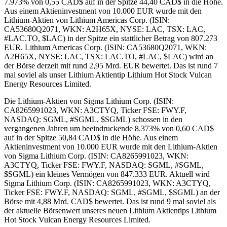
7.973% von 0,55 CAD$ auf in der Spitze 44,40 CAD$ in die Höhe.
Aus einem Aktieninvestment von 10.000 EUR wurde mit den
Lithium-Aktien von Lithium Americas Corp. (ISIN:
CA53680Q2071, WKN: A2H65X, NYSE: LAC, TSX: LAC,
#LAC.TO, $LAC) in der Spitze ein stattlicher Betrag von 807.273
EUR. Lithium Americas Corp. (ISIN: CA53680Q2071, WKN:
A2H65X, NYSE: LAC, TSX: LAC.TO, #LAC, $LAC) wird an
der Börse derzeit mit rund 2,95 Mrd. EUR bewertet. Das ist rund 7
mal soviel als unser Lithium Aktientip Lithium Hot Stock Vulcan
Energy Resources Limited.
Die Lithium-Aktien von Sigma Lithium Corp. (ISIN:
CA8265991023, WKN: A3CTYQ, Ticker FSE: FWY.F,
NASDAQ: SGML, #SGML, $SGML) schossen in den
vergangenen Jahren um beeindruckende 8.373% von 0,60 CAD$
auf in der Spitze 50,84 CAD$ in die Höhe. Aus einem
Aktieninvestment von 10.000 EUR wurde mit den Lithium-Aktien
von Sigma Lithium Corp. (ISIN: CA8265991023, WKN:
A3CTYQ, Ticker FSE: FWY.F, NASDAQ: SGML, #SGML,
$SGML) ein kleines Vermögen von 847.333 EUR. Aktuell wird
Sigma Lithium Corp. (ISIN: CA8265991023, WKN: A3CTYQ,
Ticker FSE: FWY.F, NASDAQ: SGML, #SGML, $SGML) an der
Börse mit 4,88 Mrd. CAD$ bewertet. Das ist rund 9 mal soviel als
der aktuelle Börsenwert unseres neuen Lithium Aktientips Lithium
Hot Stock Vulcan Energy Resources Limited.