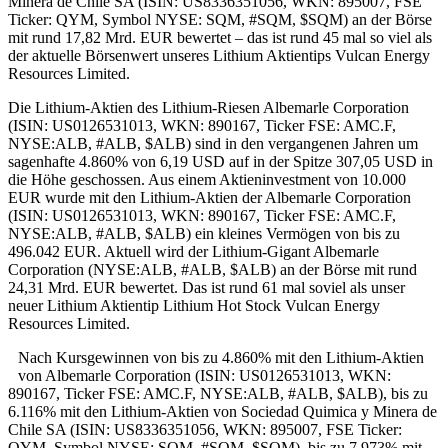
Minera de Chile SA (ISIN: US8336351056, WKN: 895007, FSE
Ticker: QYM, Symbol NYSE: SQM, #SQM, $SQM) an der Börse
mit rund 17,82 Mrd. EUR bewertet – das ist rund 45 mal so viel als
der aktuelle Börsenwert unseres Lithium Aktientips Vulcan Energy
Resources Limited.
Die Lithium-Aktien des Lithium-Riesen Albemarle Corporation
(ISIN: US0126531013, WKN: 890167, Ticker FSE: AMC.F,
NYSE:ALB, #ALB, $ALB) sind in den vergangenen Jahren um
sagenhafte 4.860% von 6,19 USD auf in der Spitze 307,05 USD in
die Höhe geschossen. Aus einem Aktieninvestment von 10.000
EUR wurde mit den Lithium-Aktien der Albemarle Corporation
(ISIN: US0126531013, WKN: 890167, Ticker FSE: AMC.F,
NYSE:ALB, #ALB, $ALB) ein kleines Vermögen von bis zu
496.042 EUR. Aktuell wird der Lithium-Gigant Albemarle
Corporation (NYSE:ALB, #ALB, $ALB) an der Börse mit rund
24,31 Mrd. EUR bewertet. Das ist rund 61 mal soviel als unser
neuer Lithium Aktientip Lithium Hot Stock Vulcan Energy
Resources Limited.
Nach Kursgewinnen von bis zu 4.860% mit den Lithium-Aktien
von Albemarle Corporation (ISIN: US0126531013, WKN:
890167, Ticker FSE: AMC.F, NYSE:ALB, #ALB, $ALB), bis zu
6.116% mit den Lithium-Aktien von Sociedad Quimica y Minera de
Chile SA (ISIN: US8336351056, WKN: 895007, FSE Ticker:
QYM, Symbol NYSE: SQM, #SQM, $SQM), bis zu 7.973% mit