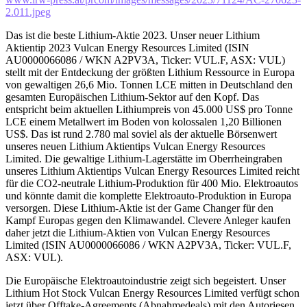
2.011.jpeg
Das ist die beste Lithium-Aktie 2023. Unser neuer Lithium
Aktientip 2023 Vulcan Energy Resources Limited (ISIN
AU0000066086 / WKN A2PV3A, Ticker: VUL.F, ASX: VUL)
stellt mit der Entdeckung der größten Lithium Ressource in Europa
von gewaltigen 26,6 Mio. Tonnen LCE mitten in Deutschland den
gesamten Europäischen Lithium-Sektor auf den Kopf. Das
entspricht beim aktuellen Lithiumpreis von 45.000 US$ pro Tonne
LCE einem Metallwert im Boden von kolossalen 1,20 Billionen
US$. Das ist rund 2.780 mal soviel als der aktuelle Börsenwert
unseres neuen Lithium Aktientips Vulcan Energy Resources
Limited. Die gewaltige Lithium-Lagerstätte im Oberrheingraben
unseres Lithium Aktientips Vulcan Energy Resources Limited reicht
für die CO2-neutrale Lithium-Produktion für 400 Mio. Elektroautos
und könnte damit die komplette Elektroauto-Produktion in Europa
versorgen. Diese Lithium-Aktie ist der Game Changer für den
Kampf Europas gegen den Klimawandel. Clevere Anleger kaufen
daher jetzt die Lithium-Aktien von Vulcan Energy Resources
Limited (ISIN AU0000066086 / WKN A2PV3A, Ticker: VUL.F,
ASX: VUL).
Die Europäische Elektroautoindustrie zeigt sich begeistert. Unser
Lithium Hot Stock Vulcan Energy Resources Limited verfügt schon
jetzt über Offtake-Agreements (Abnahmedeals) mit den Autoriesen