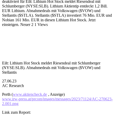
deaktiviert
für Eilt: Lithium Hot Stock meldet Riesendeal mit
Schlumberger (NYSE:SLB). Lithium Aktientip entdeckt 1,2 Bill.
EUR Lithium. Abnahmedeals mit Volkswagen ($VOW) und
Stellantis ($STLA). Stellantis ($STLA) investiert 76 Mio. EUR und
Nobian 161 Mio. EUR in diesen Lithium Hot Stock. Jetzt
einsteigen. Neuer 2
1 Views
Eilt: Lithium Hot Stock meldet Riesendeal mit Schlumberger
(NYSE:SLB). Abnahmedeals mit Volkswagen ($VOW) und
Stellantis
27.06.23
AC Research
Perth (
www.aktiencheck.de
, Anzeige)
www.irw-press.at/prcom/images/messages/2023/71124/AC-270623-
2.001.png
Link zum Report: