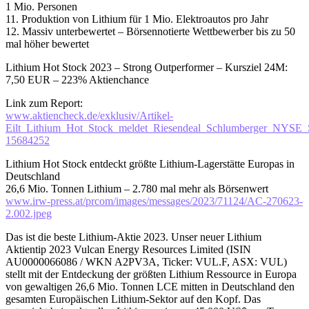
1 Mio. Personen
11. Produktion von Lithium für 1 Mio. Elektroautos pro Jahr
12. Massiv unterbewertet – Börsennotierte Wettbewerber bis zu 50
mal höher bewertet
Lithium Hot Stock 2023 – Strong Outperformer – Kursziel 24M:
7,50 EUR – 223% Aktienchance
Link zum Report:
www.aktiencheck.de/exklusiv/Artikel-
Eilt_Lithium_Hot_Stock_meldet_Riesendeal_Schlumberger_NYS
15684252
Lithium Hot Stock entdeckt größte Lithium-Lagerstätte Europas in
Deutschland
26,6 Mio. Tonnen Lithium – 2.780 mal mehr als Börsenwert
www.irw-press.at/prcom/images/messages/2023/71124/AC-270623-
2.002.jpeg
Das ist die beste Lithium-Aktie 2023. Unser neuer Lithium
Aktientip 2023 Vulcan Energy Resources Limited (ISIN
AU0000066086 / WKN A2PV3A, Ticker: VUL.F, ASX: VUL)
stellt mit der Entdeckung der größten Lithium Ressource in Europa
von gewaltigen 26,6 Mio. Tonnen LCE mitten in Deutschland den
gesamten Europäischen Lithium-Sektor auf den Kopf. Das