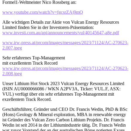
Formel1-Weltmeister Nico Rossberg an:
www.youtube.com/watch?v=fgcsrZAj9mQ
Alle wichtigen Details zur Aktie von Vulcan Energy Resources
Limited finden Sie in der Investoren-Präsentation:
www.investi.com.au/api/announcements/vul/40145647-a8e.pdf
www.irw-press.at/prcom/images/messages/2023/71124/AC-270623-
2.007.jpeg
Sehr erfahrenes Top-Management
mit exzellentem Track Record
www.irw-press.at/prcom/images/messages/2023/71124/AC-270623-
2.008.jpeg
Unser Lithium Hot Stock 2023 Vulcan Energy Resources Limited
(ISIN AU0000066086 / WKN A2PV3A, Ticker: VUL.F, ASX:
VUL) verfügt über ein sehr erfahrenes Top-Management mit
exzellentem Track Record.
Geschäftsführer, Gründer und CEO Dr. Francis Wedin, PhD & BSc
(Hons) Geology & Mineral exploration, MBA in renewable energy
ist Gründer des Vulcan Zero Carbon Lithium Projekts. Dr. Francis
Wedin ist seit 2014 in der Lithiumindustrie tätig. Dr. Francis Wedin
war zuvor Vorstand der an der australischen Börse notierten Exore