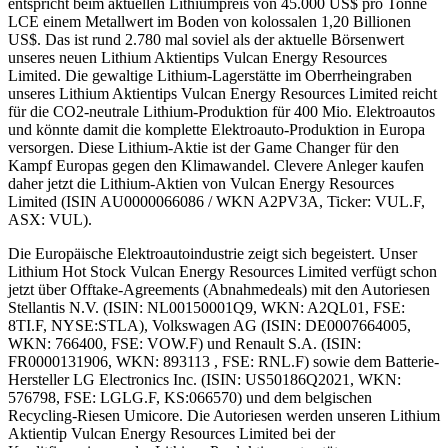
entspricht beim aktuellen Lithiumpreis von 45.000 US$ pro Tonne
LCE einem Metallwert im Boden von kolossalen 1,20 Billionen
US$. Das ist rund 2.780 mal soviel als der aktuelle Börsenwert
unseres neuen Lithium Aktientips Vulcan Energy Resources
Limited. Die gewaltige Lithium-Lagerstätte im Oberrheingraben
unseres Lithium Aktientips Vulcan Energy Resources Limited reicht
für die CO2-neutrale Lithium-Produktion für 400 Mio. Elektroautos
und könnte damit die komplette Elektroauto-Produktion in Europa
versorgen. Diese Lithium-Aktie ist der Game Changer für den
Kampf Europas gegen den Klimawandel. Clevere Anleger kaufen
daher jetzt die Lithium-Aktien von Vulcan Energy Resources
Limited (ISIN AU0000066086 / WKN A2PV3A, Ticker: VUL.F,
ASX: VUL).
Die Europäische Elektroautoindustrie zeigt sich begeistert. Unser
Lithium Hot Stock Vulcan Energy Resources Limited verfügt schon
jetzt über Offtake-Agreements (Abnahmedeals) mit den Autoriesen
Stellantis N.V. (ISIN: NL00150001Q9, WKN: A2QL01, FSE:
8TI.F, NYSE:STLA), Volkswagen AG (ISIN: DE0007664005,
WKN: 766400, FSE: VOW.F) und Renault S.A. (ISIN:
FR0000131906, WKN: 893113 , FSE: RNL.F) sowie dem Batterie-
Hersteller LG Electronics Inc. (ISIN: US50186Q2021, WKN:
576798, FSE: LGLG.F, KS:066570) und dem belgischen
Recycling-Riesen Umicore. Die Autoriesen werden unseren Lithium
Aktientip Vulcan Energy Resources Limited bei der