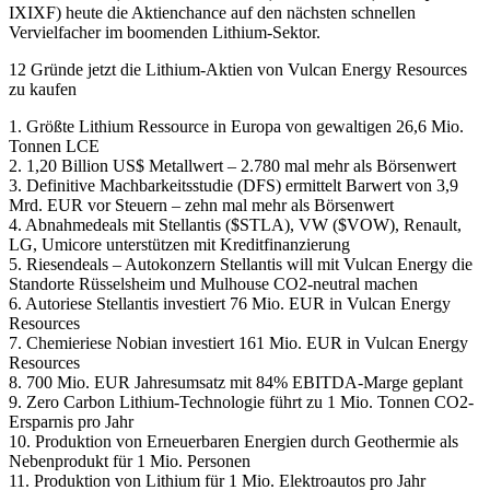
IXIXF) heute die Aktienchance auf den nächsten schnellen
Vervielfacher im boomenden Lithium-Sektor.
12 Gründe jetzt die Lithium-Aktien von Vulcan Energy Resources
zu kaufen
1. Größte Lithium Ressource in Europa von gewaltigen 26,6 Mio.
Tonnen LCE
2. 1,20 Billion US$ Metallwert – 2.780 mal mehr als Börsenwert
3. Definitive Machbarkeitsstudie (DFS) ermittelt Barwert von 3,9
Mrd. EUR vor Steuern – zehn mal mehr als Börsenwert
4. Abnahmedeals mit Stellantis ($STLA), VW ($VOW), Renault,
LG, Umicore unterstützen mit Kreditfinanzierung
5. Riesendeals – Autokonzern Stellantis will mit Vulcan Energy die
Standorte Rüsselsheim und Mulhouse CO2-neutral machen
6. Autoriese Stellantis investiert 76 Mio. EUR in Vulcan Energy
Resources
7. Chemieriese Nobian investiert 161 Mio. EUR in Vulcan Energy
Resources
8. 700 Mio. EUR Jahresumsatz mit 84% EBITDA-Marge geplant
9. Zero Carbon Lithium-Technologie führt zu 1 Mio. Tonnen CO2-
Ersparnis pro Jahr
10. Produktion von Erneuerbaren Energien durch Geothermie als
Nebenprodukt für 1 Mio. Personen
11. Produktion von Lithium für 1 Mio. Elektroautos pro Jahr