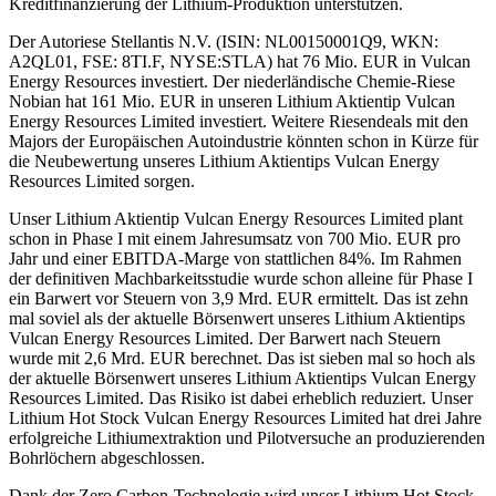
Kreditfinanzierung der Lithium-Produktion unterstützen.
Der Autoriese Stellantis N.V. (ISIN: NL00150001Q9, WKN:
A2QL01, FSE: 8TI.F, NYSE:STLA) hat 76 Mio. EUR in Vulcan
Energy Resources investiert. Der niederländische Chemie-Riese
Nobian hat 161 Mio. EUR in unseren Lithium Aktientip Vulcan
Energy Resources Limited investiert. Weitere Riesendeals mit den
Majors der Europäischen Autoindustrie könnten schon in Kürze für
die Neubewertung unseres Lithium Aktientips Vulcan Energy
Resources Limited sorgen.
Unser Lithium Aktientip Vulcan Energy Resources Limited plant
schon in Phase I mit einem Jahresumsatz von 700 Mio. EUR pro
Jahr und einer EBITDA-Marge von stattlichen 84%. Im Rahmen
der definitiven Machbarkeitsstudie wurde schon alleine für Phase I
ein Barwert vor Steuern von 3,9 Mrd. EUR ermittelt. Das ist zehn
mal soviel als der aktuelle Börsenwert unseres Lithium Aktientips
Vulcan Energy Resources Limited. Der Barwert nach Steuern
wurde mit 2,6 Mrd. EUR berechnet. Das ist sieben mal so hoch als
der aktuelle Börsenwert unseres Lithium Aktientips Vulcan Energy
Resources Limited. Das Risiko ist dabei erheblich reduziert. Unser
Lithium Hot Stock Vulcan Energy Resources Limited hat drei Jahre
erfolgreiche Lithiumextraktion und Pilotversuche an produzierenden
Bohrlöchern abgeschlossen.
Dank der Zero Carbon-Technologie wird unser Lithium Hot Stock