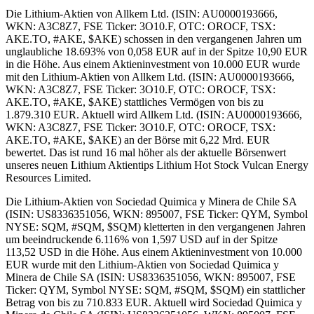
Die Lithium-Aktien von Allkem Ltd. (ISIN: AU0000193666,
WKN: A3C8Z7, FSE Ticker: 3O10.F, OTC: OROCF, TSX:
AKE.TO, #AKE, $AKE) schossen in den vergangenen Jahren um
unglaubliche 18.693% von 0,058 EUR auf in der Spitze 10,90 EUR
in die Höhe. Aus einem Aktieninvestment von 10.000 EUR wurde
mit den Lithium-Aktien von Allkem Ltd. (ISIN: AU0000193666,
WKN: A3C8Z7, FSE Ticker: 3O10.F, OTC: OROCF, TSX:
AKE.TO, #AKE, $AKE) stattliches Vermögen von bis zu
1.879.310 EUR. Aktuell wird Allkem Ltd. (ISIN: AU0000193666,
WKN: A3C8Z7, FSE Ticker: 3O10.F, OTC: OROCF, TSX:
AKE.TO, #AKE, $AKE) an der Börse mit 6,22 Mrd. EUR
bewertet. Das ist rund 16 mal höher als der aktuelle Börsenwert
unseres neuen Lithium Aktientips Lithium Hot Stock Vulcan Energy
Resources Limited.
Die Lithium-Aktien von Sociedad Quimica y Minera de Chile SA
(ISIN: US8336351056, WKN: 895007, FSE Ticker: QYM, Symbol
NYSE: SQM, #SQM, $SQM) kletterten in den vergangenen Jahren
um beeindruckende 6.116% von 1,597 USD auf in der Spitze
113,52 USD in die Höhe. Aus einem Aktieninvestment von 10.000
EUR wurde mit den Lithium-Aktien von Sociedad Quimica y
Minera de Chile SA (ISIN: US8336351056, WKN: 895007, FSE
Ticker: QYM, Symbol NYSE: SQM, #SQM, $SQM) ein stattlicher
Betrag von bis zu 710.833 EUR. Aktuell wird Sociedad Quimica y