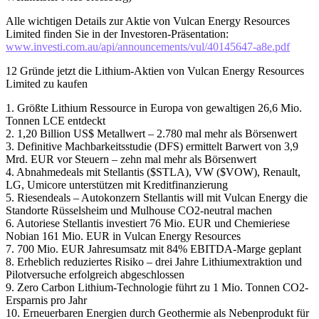
Alle wichtigen Details zur Aktie von Vulcan Energy Resources
Limited finden Sie in der Investoren-Präsentation:
www.investi.com.au/api/announcements/vul/40145647-a8e.pdf
12 Gründe jetzt die Lithium-Aktien von Vulcan Energy Resources
Limited zu kaufen
1. Größte Lithium Ressource in Europa von gewaltigen 26,6 Mio.
Tonnen LCE entdeckt
2. 1,20 Billion US$ Metallwert – 2.780 mal mehr als Börsenwert
3. Definitive Machbarkeitsstudie (DFS) ermittelt Barwert von 3,9
Mrd. EUR vor Steuern – zehn mal mehr als Börsenwert
4. Abnahmedeals mit Stellantis ($STLA), VW ($VOW), Renault,
LG, Umicore unterstützen mit Kreditfinanzierung
5. Riesendeals – Autokonzern Stellantis will mit Vulcan Energy die
Standorte Rüsselsheim und Mulhouse CO2-neutral machen
6. Autoriese Stellantis investiert 76 Mio. EUR und Chemieriese
Nobian 161 Mio. EUR in Vulcan Energy Resources
7. 700 Mio. EUR Jahresumsatz mit 84% EBITDA-Marge geplant
8. Erheblich reduziertes Risiko – drei Jahre Lithiumextraktion und
Pilotversuche erfolgreich abgeschlossen
9. Zero Carbon Lithium-Technologie führt zu 1 Mio. Tonnen CO2-
Ersparnis pro Jahr
10. Erneuerbaren Energien durch Geothermie als Nebenprodukt für