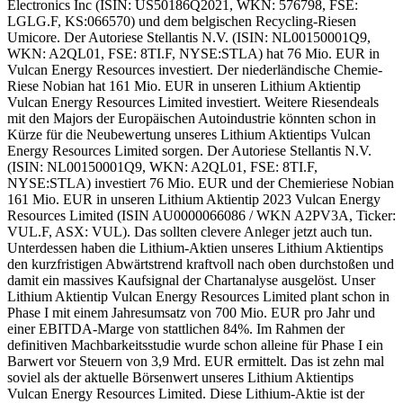
Electronics Inc (ISIN: US50186Q2021, WKN: 576798, FSE:
LGLG.F, KS:066570) und dem belgischen Recycling-Riesen
Umicore. Der Autoriese Stellantis N.V. (ISIN: NL00150001Q9,
WKN: A2QL01, FSE: 8TI.F, NYSE:STLA) hat 76 Mio. EUR in
Vulcan Energy Resources investiert. Der niederländische Chemie-
Riese Nobian hat 161 Mio. EUR in unseren Lithium Aktientip
Vulcan Energy Resources Limited investiert. Weitere Riesendeals
mit den Majors der Europäischen Autoindustrie könnten schon in
Kürze für die Neubewertung unseres Lithium Aktientips Vulcan
Energy Resources Limited sorgen. Der Autoriese Stellantis N.V.
(ISIN: NL00150001Q9, WKN: A2QL01, FSE: 8TI.F,
NYSE:STLA) investiert 76 Mio. EUR und der Chemieriese Nobian
161 Mio. EUR in unseren Lithium Aktientip 2023 Vulcan Energy
Resources Limited (ISIN AU0000066086 / WKN A2PV3A, Ticker:
VUL.F, ASX: VUL). Das sollten clevere Anleger jetzt auch tun.
Unterdessen haben die Lithium-Aktien unseres Lithium Aktientips
den kurzfristigen Abwärtstrend kraftvoll nach oben durchstoßen und
damit ein massives Kaufsignal der Chartanalyse ausgelöst. Unser
Lithium Aktientip Vulcan Energy Resources Limited plant schon in
Phase I mit einem Jahresumsatz von 700 Mio. EUR pro Jahr und
einer EBITDA-Marge von stattlichen 84%. Im Rahmen der
definitiven Machbarkeitsstudie wurde schon alleine für Phase I ein
Barwert vor Steuern von 3,9 Mrd. EUR ermittelt. Das ist zehn mal
soviel als der aktuelle Börsenwert unseres Lithium Aktientips
Vulcan Energy Resources Limited. Diese Lithium-Aktie ist der