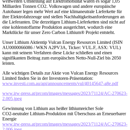
weltweiten Umstellung auf Elektromobilität wären es sogar 1,05
Milliarden Tonnen CO2. Volkswagen und andere europäische
Autobauer legen mehr Wert auf eine klimaneutrale Lieferkette für
ihre Elektrofahrzeuge und stellen Nachhaltigkeitsanforderungen an
die Lieferanten. Die derzeitigen Lithium-Lieferketten sind nicht auf
eine kohlenstoffarme Produktion ausgerichtet, wodurch eine
Marktlücke für unser Zero Carbon Lithium® Projekt entsteht.
Unser Lithium Aktientip Vulcan Energy Resources Limited (ISIN
AU0000066086 / WKN A2PV3A, Ticker: VUL.F, ASX: VUL)
kann mit seinem Verfahren diese Lücke schließen und einen
signifikanten Beitrag zum europäischen Netto-Null-Ziel bis 2050
leisten.
Alle wichtigen Details zur Aktie von Vulcan Energy Resources
Limited finden Sie in der Investoren-Präsentation:
www.investi.com.au/api/announcements/vul/40145647-a8e.pdf
www.irw-press.at/prcom/images/messages/2023/71124/AC-270623-
2.005.jpeg
Gewinnung von Lithium aus heißer lithiumreicher Sole
CO2-neutraler Lithium-Produktion mit Überschuss an Erneuerbarer
Energie
www.irw-press.at/prcom/images/messages/2023/71124/AC-270623-
2.006.jpeg