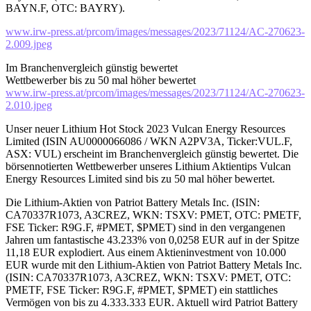
BAYN.F, OTC: BAYRY).
www.irw-press.at/prcom/images/messages/2023/71124/AC-270623-
2.009.jpeg
Im Branchenvergleich günstig bewertet
Wettbewerber bis zu 50 mal höher bewertet
www.irw-press.at/prcom/images/messages/2023/71124/AC-270623-
2.010.jpeg
Unser neuer Lithium Hot Stock 2023 Vulcan Energy Resources
Limited (ISIN AU0000066086 / WKN A2PV3A, Ticker:VUL.F,
ASX: VUL) erscheint im Branchenvergleich günstig bewertet. Die
börsennotierten Wettbewerber unseres Lithium Aktientips Vulcan
Energy Resources Limited sind bis zu 50 mal höher bewertet.
Die Lithium-Aktien von Patriot Battery Metals Inc. (ISIN:
CA70337R1073, A3CREZ, WKN: TSXV: PMET, OTC: PMETF,
FSE Ticker: R9G.F, #PMET, $PMET) sind in den vergangenen
Jahren um fantastische 43.233% von 0,0258 EUR auf in der Spitze
11,18 EUR explodiert. Aus einem Aktieninvestment von 10.000
EUR wurde mit den Lithium-Aktien von Patriot Battery Metals Inc.
(ISIN: CA70337R1073, A3CREZ, WKN: TSXV: PMET, OTC:
PMETF, FSE Ticker: R9G.F, #PMET, $PMET) ein stattliches
Vermögen von bis zu 4.333.333 EUR. Aktuell wird Patriot Battery