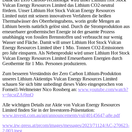
Vulcan Energy Resources Limited das Lithium CO2-neutral
fördern. Unser Lithium Hot Stock Vulcan Energy Resources
Limited nutzt mit seinem innovativen Verfahren die heißen
Thermalwässer des Oberrheingrabens, worin große Mengen an
Lithium bereits natürlich gelöst sind. Durch die Stromproduktion aus
erneuerbarer geothermischer Energie ist der gesamte Prozess
unabhängig von fossilen Brennstoffen und verbraucht nur wenig
Wasser und Fläche. Damit will unser Lithium Hot Stock Vulcan
Energy Resources Limited über 1 Mio. Tonnen CO2-Emissionen
pro Jahr einsparen. Als Nebenprodukt wird unser Lithium Hot Stock
Vulcan Energy Resources Limited Erneuerbaren Energien durch
Geothermie für 1 Mio. Personen produzieren.
Zum besseren Verständnis der Zero Carbon Lithium-Produktion
unseres Lithium Aktientips Vulcan Energy Resources Limited
schauen Sie sich bitte unbedingt dieses Video eingesprochen von
Formel1-Weltmeister Nico Rossberg an:
www.youtube.com/watch?
v=fgcsrZAj9mQ
Alle wichtigen Details zur Aktie von Vulcan Energy Resources
Limited finden Sie in der Investoren-Präsentation:
www.investi.com.au/api/announcements/vul/40145647-a8e.pdf
www.irw-press.at/prcom/images/messages/2023/71124/AC-270623-
2.003.jpeg