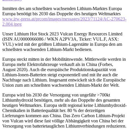
Inmitten des am schnellsten wachsenden Lithium-Marktes Europa
Europa benötigt bis 2030 das Doppelte des heutigen Weltmarktes
www.irw-press.at/prcom/images/messages/2023/71124/AC-270623-
2.004.jpeg
Unser Lithium Hot Stock 2023 Vulcan Energy Resources Limited
(ISIN AU0000066086 / WKN A2PV3A, Ticker: VUL.F, ASX:
VUL) wird mit der größten Lithium-Lagerstätte in Europa den am
schnellsten wachsenden Lithium-Markt bedienen.
Europa steckt mitten in der Mobilitätswende. Mittlerweile werden in
Europa mehr Elektrofahrzeuge verkauft als in China (Forbes,
August 2020). Auch die europäische Produktionskapazität von
Lithium-Ionen-Batterien steigt exponentiell und mit ihr auch die
Nachfrage nach Lithium. Insgesamt entwickelt sich die Europäische
Union zum am schnellsten wachsenden Lithium-Markt der Welt.
Europa wird bis 2030 die Versorgung von ungefähr >700kt
Lithiumhydroxid benötigen, mehr als das Doppelte des gesamten
heutigen Weltmarktes. Europa stellt regional keine Lithiumhydroxid-
Chemikalien in Batteriequalität her. 80 % der derzeitigen
Lieferungen kommen aus China. Das Zero Carbon Lithium-Projekt
von Vulcan wird diese fast völlige Abhängigkeit von China bei der
Versorgung von batterietauglichen Lithiumverbindungen reduzieren.