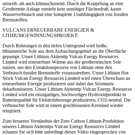
umwelt- als auch klimaschonend. Durch die Koppelung an eine
Geothermie-Anlage entsteht kein unnötiger Flächenfraß, kaum
Wasserverbrauch und eine komplette Unabhängigkeit von fossilen
Brennstoffen.
VULCANS ERNEUERBARE ENERGIEN &
LITHIUMGEWINNUNGSPROJEKT:
Durch Bohrungen in den tiefen Untergrund wird heiße,
lithiumreiche Sole aus dem Aufsuchungsgebiet an die Oberfläche
gepumpt. Unser Lithium Aktientip Vulcan Energy Resources
Limited wird erneuerbare Wärme aus der geothermischen Sole
nutzen, um den Extraktionsprozess von Lithium ohne den
Verbrauch fossiler Brennstoffe voranzutreiben. Unser Lithium Hot
Stock Vulcan Energy Resources Limited wird einen Überschuss an
erneuerbarer Energie produzieren und dabei das Stromnetz
dekarbonisieren. Unser Lithium Aktientip Vulcan Energy Resources
Limited wird ein einzigartiges, hochwertiges Hydroxidprodukt in
Batteriequalität für Elektrofahrzeuge produzieren, CO2-neutral. Die
verbrauchte Sole wird in einem geschlossenen Kreislauf wieder
reinjiziert.
Zum besseren Verständnis der Zero Carbon Lithium-Produktion
unseres Lithium Aktientips Vulcan Energy Resources Limited
schauen Sie sich bitte unbedingt dieses Video eingesprochen von