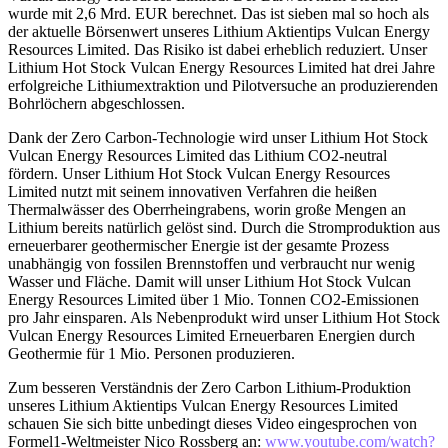
wurde mit 2,6 Mrd. EUR berechnet. Das ist sieben mal so hoch als
der aktuelle Börsenwert unseres Lithium Aktientips Vulcan Energy
Resources Limited. Das Risiko ist dabei erheblich reduziert. Unser
Lithium Hot Stock Vulcan Energy Resources Limited hat drei Jahre
erfolgreiche Lithiumextraktion und Pilotversuche an produzierenden
Bohrlöchern abgeschlossen.
Dank der Zero Carbon-Technologie wird unser Lithium Hot Stock
Vulcan Energy Resources Limited das Lithium CO2-neutral
fördern. Unser Lithium Hot Stock Vulcan Energy Resources
Limited nutzt mit seinem innovativen Verfahren die heißen
Thermalwässer des Oberrheingrabens, worin große Mengen an
Lithium bereits natürlich gelöst sind. Durch die Stromproduktion aus
erneuerbarer geothermischer Energie ist der gesamte Prozess
unabhängig von fossilen Brennstoffen und verbraucht nur wenig
Wasser und Fläche. Damit will unser Lithium Hot Stock Vulcan
Energy Resources Limited über 1 Mio. Tonnen CO2-Emissionen
pro Jahr einsparen. Als Nebenprodukt wird unser Lithium Hot Stock
Vulcan Energy Resources Limited Erneuerbaren Energien durch
Geothermie für 1 Mio. Personen produzieren.
Zum besseren Verständnis der Zero Carbon Lithium-Produktion
unseres Lithium Aktientips Vulcan Energy Resources Limited
schauen Sie sich bitte unbedingt dieses Video eingesprochen von
Formel1-Weltmeister Nico Rossberg an:
www.youtube.com/watch?