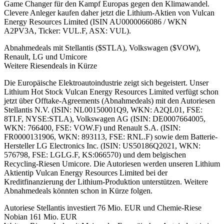
Game Changer für den Kampf Europas gegen den Klimawandel.
Clevere Anleger kaufen daher jetzt die Lithium-Aktien von Vulcan
Energy Resources Limited (ISIN AU0000066086 / WKN
A2PV3A, Ticker: VUL.F, ASX: VUL).
Abnahmedeals mit Stellantis ($STLA), Volkswagen ($VOW),
Renault, LG und Umicore
Weitere Riesendeals in Kürze
Die Europäische Elektroautoindustrie zeigt sich begeistert. Unser
Lithium Hot Stock Vulcan Energy Resources Limited verfügt schon
jetzt über Offtake-Agreements (Abnahmedeals) mit den Autoriesen
Stellantis N.V. (ISIN: NL00150001Q9, WKN: A2QL01, FSE:
8TI.F, NYSE:STLA), Volkswagen AG (ISIN: DE0007664005,
WKN: 766400, FSE: VOW.F) und Renault S.A. (ISIN:
FR0000131906, WKN: 893113, FSE: RNL.F) sowie dem Batterie-
Hersteller LG Electronics Inc. (ISIN: US50186Q2021, WKN:
576798, FSE: LGLG.F, KS:066570) und dem belgischen
Recycling-Riesen Umicore. Die Autoriesen werden unseren Lithium
Aktientip Vulcan Energy Resources Limited bei der
Kreditfinanzierung der Lithium-Produktion unterstützen. Weitere
Abnahmedeals könnten schon in Kürze folgen.
Autoriese Stellantis investiert 76 Mio. EUR und Chemie-Riese
Nobian 161 Mio. EUR