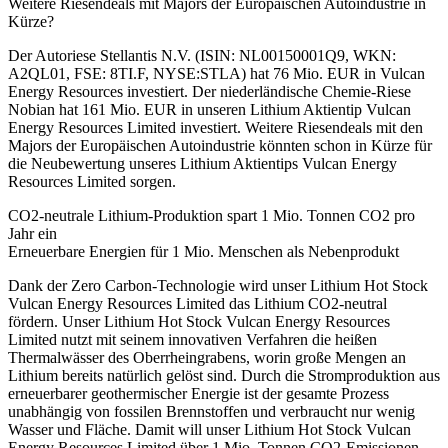
Weitere Riesendeals mit Majors der Europäischen Autoindustrie in
Kürze?
Der Autoriese Stellantis N.V. (ISIN: NL00150001Q9, WKN:
A2QL01, FSE: 8TI.F, NYSE:STLA) hat 76 Mio. EUR in Vulcan
Energy Resources investiert. Der niederländische Chemie-Riese
Nobian hat 161 Mio. EUR in unseren Lithium Aktientip Vulcan
Energy Resources Limited investiert. Weitere Riesendeals mit den
Majors der Europäischen Autoindustrie könnten schon in Kürze für
die Neubewertung unseres Lithium Aktientips Vulcan Energy
Resources Limited sorgen.
CO2-neutrale Lithium-Produktion spart 1 Mio. Tonnen CO2 pro
Jahr ein
Erneuerbare Energien für 1 Mio. Menschen als Nebenprodukt
Dank der Zero Carbon-Technologie wird unser Lithium Hot Stock
Vulcan Energy Resources Limited das Lithium CO2-neutral
fördern. Unser Lithium Hot Stock Vulcan Energy Resources
Limited nutzt mit seinem innovativen Verfahren die heißen
Thermalwässer des Oberrheingrabens, worin große Mengen an
Lithium bereits natürlich gelöst sind. Durch die Stromproduktion aus
erneuerbarer geothermischer Energie ist der gesamte Prozess
unabhängig von fossilen Brennstoffen und verbraucht nur wenig
Wasser und Fläche. Damit will unser Lithium Hot Stock Vulcan
Energy Resources Limited über 1 Mio. Tonnen CO2-Emissionen