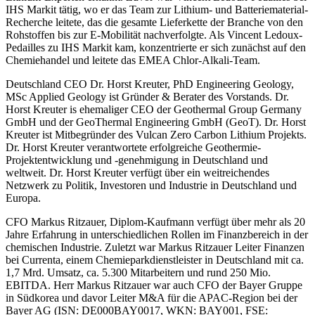
IHS Markit tätig, wo er das Team zur Lithium- und Batteriematerial-
Recherche leitete, das die gesamte Lieferkette der Branche von den
Rohstoffen bis zur E-Mobilität nachverfolgte. Als Vincent Ledoux-
Pedailles zu IHS Markit kam, konzentrierte er sich zunächst auf den
Chemiehandel und leitete das EMEA Chlor-Alkali-Team.
Deutschland CEO Dr. Horst Kreuter, PhD Engineering Geology,
MSc Applied Geology ist Gründer & Berater des Vorstands. Dr.
Horst Kreuter is ehemaliger CEO der Geothermal Group Germany
GmbH und der GeoThermal Engineering GmbH (GeoT). Dr. Horst
Kreuter ist Mitbegründer des Vulcan Zero Carbon Lithium Projekts.
Dr. Horst Kreuter verantwortete erfolgreiche Geothermie-
Projektentwicklung und -genehmigung in Deutschland und
weltweit. Dr. Horst Kreuter verfügt über ein weitreichendes
Netzwerk zu Politik, Investoren und Industrie in Deutschland und
Europa.
CFO Markus Ritzauer, Diplom-Kaufmann verfügt über mehr als 20
Jahre Erfahrung in unterschiedlichen Rollen im Finanzbereich in der
chemischen Industrie. Zuletzt war Markus Ritzauer Leiter Finanzen
bei Currenta, einem Chemieparkdienstleister in Deutschland mit ca.
1,7 Mrd. Umsatz, ca. 5.300 Mitarbeitern und rund 250 Mio.
EBITDA. Herr Markus Ritzauer war auch CFO der Bayer Gruppe
in Südkorea und davor Leiter M&A für die APAC-Region bei der
Bayer AG (ISN: DE000BAY0017, WKN: BAY001, FSE: