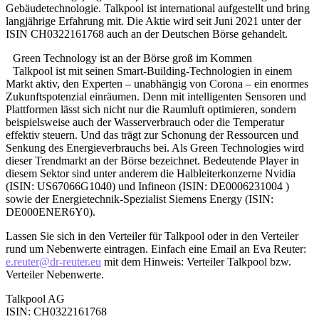
Gebäudetechnologie. Talkpool ist international aufgestellt und bring
langjährige Erfahrung mit. Die Aktie wird seit Juni 2021 unter der
ISIN CH0322161768 auch an der Deutschen Börse gehandelt.
Green Technology ist an der Börse groß im Kommen
Talkpool ist mit seinen Smart-Building-Technologien in einem
Markt aktiv, den Experten – unabhängig von Corona – ein enormes
Zukunftspotenzial einräumen. Denn mit intelligenten Sensoren und
Plattformen lässt sich nicht nur die Raumluft optimieren, sondern
beispielsweise auch der Wasserverbrauch oder die Temperatur
effektiv steuern. Und das trägt zur Schonung der Ressourcen und
Senkung des Energieverbrauchs bei. Als Green Technologies wird
dieser Trendmarkt an der Börse bezeichnet. Bedeutende Player in
diesem Sektor sind unter anderem die Halbleiterkonzerne Nvidia
(ISIN: US67066G1040) und Infineon (ISIN: DE0006231004 )
sowie der Energietechnik-Spezialist Siemens Energy (ISIN:
DE000ENER6Y0).
Lassen Sie sich in den Verteiler für Talkpool oder in den Verteiler
rund um Nebenwerte eintragen. Einfach eine Email an Eva Reuter:
e.reuter@dr-reuter.eu
mit dem Hinweis: Verteiler Talkpool bzw.
Verteiler Nebenwerte.
Talkpool AG
ISIN: CH0322161768