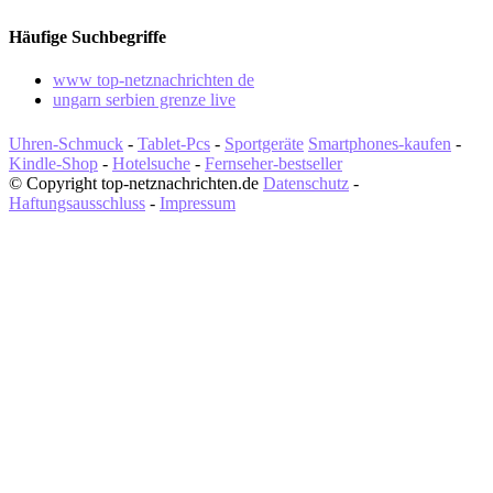
Häufige Suchbegriffe
www top-netznachrichten de
ungarn serbien grenze live
Uhren-Schmuck
-
Tablet-Pcs
-
Sportgeräte
Smartphones-kaufen
-
Kindle-Shop
-
Hotelsuche
-
Fernseher-bestseller
© Copyright top-netznachrichten.de
Datenschutz
-
Haftungsausschluss
-
Impressum