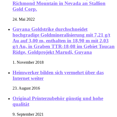
Richmond Mountain in Nevada an Stallion
Gold Corp.
24. Mai 2022
Guyana Goldstrike durchschneidet
hochgradige Goldmineralisierung mit 7,21 g/t
Au auf 3,00 m, enthalten in 18,90 m mit 2,03
g/t Au, in Graben TTR-18-08 im Gebiet Toucan
Ridge, Goldprojekt Marudi, Guyana
1. November 2018
Heimwerker bilden sich vermehrt über das
Internet weiter
23. August 2016
Original Printerzubehör günstig und hohe
qualität
9. September 2021