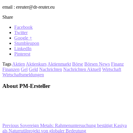
email : ereuter@dr-reuter.eu
Share
Facebook
Twitter
Google +
Stumbleupon
LinkedIn
Pinterest
Tags
Aktien
Aktienkurs
Aktienmarkt
Börse
Börsen News
Finanz
Finanzen
Gel
Geld
Nachrichten
Nachrichten Aktuell
Wirtschaft
Wirtschaftsmeldungen
About PM-Ersteller
Previous
Sovereign Metals: Rahmenuntersuchung bestätigt Kasiya
als Naturrutilprojekt von globaler Bedeutung