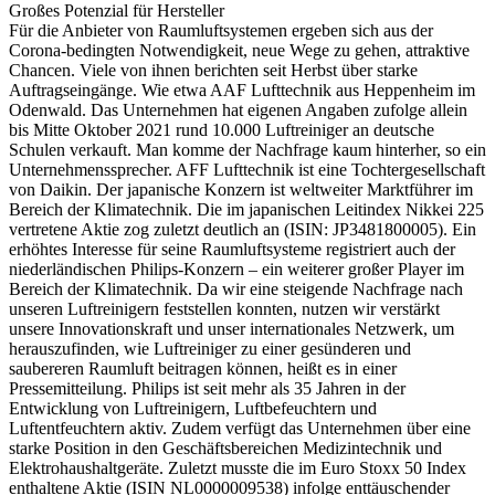
Großes Potenzial für Hersteller
Für die Anbieter von Raumluftsystemen ergeben sich aus der
Corona-bedingten Notwendigkeit, neue Wege zu gehen, attraktive
Chancen. Viele von ihnen berichten seit Herbst über starke
Auftragseingänge. Wie etwa AAF Lufttechnik aus Heppenheim im
Odenwald. Das Unternehmen hat eigenen Angaben zufolge allein
bis Mitte Oktober 2021 rund 10.000 Luftreiniger an deutsche
Schulen verkauft. Man komme der Nachfrage kaum hinterher, so ein
Unternehmenssprecher. AFF Lufttechnik ist eine Tochtergesellschaft
von Daikin. Der japanische Konzern ist weltweiter Marktführer im
Bereich der Klimatechnik. Die im japanischen Leitindex Nikkei 225
vertretene Aktie zog zuletzt deutlich an (ISIN: JP3481800005). Ein
erhöhtes Interesse für seine Raumluftsysteme registriert auch der
niederländischen Philips-Konzern – ein weiterer großer Player im
Bereich der Klimatechnik. Da wir eine steigende Nachfrage nach
unseren Luftreinigern feststellen konnten, nutzen wir verstärkt
unsere Innovationskraft und unser internationales Netzwerk, um
herauszufinden, wie Luftreiniger zu einer gesünderen und
saubereren Raumluft beitragen können, heißt es in einer
Pressemitteilung. Philips ist seit mehr als 35 Jahren in der
Entwicklung von Luftreinigern, Luftbefeuchtern und
Luftentfeuchtern aktiv. Zudem verfügt das Unternehmen über eine
starke Position in den Geschäftsbereichen Medizintechnik und
Elektrohaushaltgeräte. Zuletzt musste die im Euro Stoxx 50 Index
enthaltene Aktie (ISIN NL0000009538) infolge enttäuschender