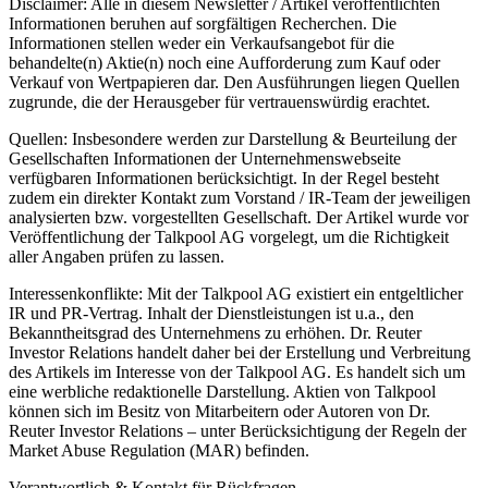
Disclaimer: Alle in diesem Newsletter / Artikel veröffentlichten
Informationen beruhen auf sorgfältigen Recherchen. Die
Informationen stellen weder ein Verkaufsangebot für die
behandelte(n) Aktie(n) noch eine Aufforderung zum Kauf oder
Verkauf von Wertpapieren dar. Den Ausführungen liegen Quellen
zugrunde, die der Herausgeber für vertrauenswürdig erachtet.
Quellen: Insbesondere werden zur Darstellung & Beurteilung der
Gesellschaften Informationen der Unternehmenswebseite
verfügbaren Informationen berücksichtigt. In der Regel besteht
zudem ein direkter Kontakt zum Vorstand / IR-Team der jeweiligen
analysierten bzw. vorgestellten Gesellschaft. Der Artikel wurde vor
Veröffentlichung der Talkpool AG vorgelegt, um die Richtigkeit
aller Angaben prüfen zu lassen.
Interessenkonflikte: Mit der Talkpool AG existiert ein entgeltlicher
IR und PR-Vertrag. Inhalt der Dienstleistungen ist u.a., den
Bekanntheitsgrad des Unternehmens zu erhöhen. Dr. Reuter
Investor Relations handelt daher bei der Erstellung und Verbreitung
des Artikels im Interesse von der Talkpool AG. Es handelt sich um
eine werbliche redaktionelle Darstellung. Aktien von Talkpool
können sich im Besitz von Mitarbeitern oder Autoren von Dr.
Reuter Investor Relations – unter Berücksichtigung der Regeln der
Market Abuse Regulation (MAR) befinden.
Verantwortlich & Kontakt für Rückfragen