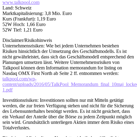
www.talkpool.com
Land: Schweiz
Marktkapitalisierung: 3,8 Mio. Euro
Kurs (Frankfurt): 1,19 Euro
52W Hoch: 1,66 Euro
52W Tief: 1,21 Euro
Disclaimer/Risikohinweis
Unternehmensrisiken: Wie bei jedem Unternehmen bestehen
Risiken hinsichtlich der Umsetzung des Geschäftsmodells. Es ist
nicht gewährleistet, dass sich das Geschäftsmodell entsprechend den
Planungen umsetzen lässt. Weitere Unternehmensrisiken von
Talkpool können dem Information memorandum for listing on
Nasdaq OMX First North ab Seite 2 ff. entnommen werden:
talkpool.com/wp-
content/uploads/2016/05/TalkPool_Memorandum_final_10maj_locke
1.pdf
Investitionsrisiken: Investitionen sollten nur mit Mitteln getätigt
werden, die zur freien Verfügung stehen und nicht für die Sicherung
des Lebensunterhaltes benötigt werden. Es ist nicht gesichert, dass
ein Verkauf der Anteile über die Börse zu jedem Zeitpunkt möglich
sein wird. Grundsätzlich unterliegen Aktien immer dem Risiko eines
Totalverlustes.