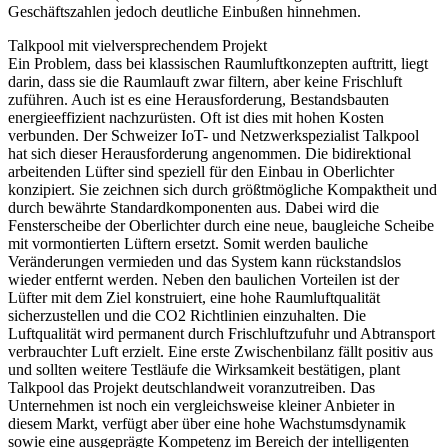
Geschäftszahlen jedoch deutliche Einbußen hinnehmen.
Talkpool mit vielversprechendem Projekt
Ein Problem, dass bei klassischen Raumluftkonzepten auftritt, liegt
darin, dass sie die Raumlauft zwar filtern, aber keine Frischluft
zuführen. Auch ist es eine Herausforderung, Bestandsbauten
energieeffizient nachzurüsten. Oft ist dies mit hohen Kosten
verbunden. Der Schweizer IoT- und Netzwerkspezialist Talkpool
hat sich dieser Herausforderung angenommen. Die bidirektional
arbeitenden Lüfter sind speziell für den Einbau in Oberlichter
konzipiert. Sie zeichnen sich durch größtmögliche Kompaktheit und
durch bewährte Standardkomponenten aus. Dabei wird die
Fensterscheibe der Oberlichter durch eine neue, baugleiche Scheibe
mit vormontierten Lüftern ersetzt. Somit werden bauliche
Veränderungen vermieden und das System kann rückstandslos
wieder entfernt werden. Neben den baulichen Vorteilen ist der
Lüfter mit dem Ziel konstruiert, eine hohe Raumluftqualität
sicherzustellen und die CO2 Richtlinien einzuhalten. Die
Luftqualität wird permanent durch Frischluftzufuhr und Abtransport
verbrauchter Luft erzielt. Eine erste Zwischenbilanz fällt positiv aus
und sollten weitere Testläufe die Wirksamkeit bestätigen, plant
Talkpool das Projekt deutschlandweit voranzutreiben. Das
Unternehmen ist noch ein vergleichsweise kleiner Anbieter in
diesem Markt, verfügt aber über eine hohe Wachstumsdynamik
sowie eine ausgeprägte Kompetenz im Bereich der intelligenten