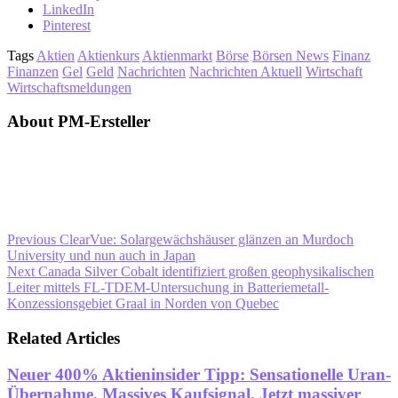
LinkedIn
Pinterest
Tags
Aktien
Aktienkurs
Aktienmarkt
Börse
Börsen News
Finanz
Finanzen
Gel
Geld
Nachrichten
Nachrichten Aktuell
Wirtschaft
Wirtschaftsmeldungen
About PM-Ersteller
Previous
ClearVue: Solargewächshäuser glänzen an Murdoch
University und nun auch in Japan
Next
Canada Silver Cobalt identifiziert großen geophysikalischen
Leiter mittels FL-TDEM-Untersuchung in Batteriemetall-
Konzessionsgebiet Graal in Norden von Quebec
Related Articles
Neuer 400% Aktieninsider Tipp: Sensationelle Uran-
Übernahme. Massives Kaufsignal. Jetzt massiver