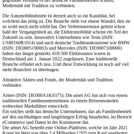
gegründet verstand es der deutsche Familienbetrieb schnell,
Modernität mit Tradition zu verbinden.
Die Automobilindustrie ist derzeit auch so ein Kandidat, bei
welchem das nötig ist. Die Branche steht vor einem Wandel, den sie
so wohl noch nicht erlebt hat. Der Verbrennermotor gehört schon
bald der Vergangenheit an, die Elektromobilität scheint ein Teil der
Zukunft zu sein. Innovative Unternehmen wie Tesla (ISIN:
US88160R1014) und auch deutsche Traditionskonzerne wie BMW
(ISIN: DE0005190003) und Mercedes (ISIN: DE0007100000)
haben das längst gemerkt. 618.500 Elektroautos waren in
Deutschland am 1. Januar 2022 zugelassen. Eine traditionelle
Branche erfindet sich neu. Und diese Entwicklung ist noch auf viel
mehr Branchen zu übertragen.
Attraktive Aktien und Fonds, die Modernität und Tradition
verbinden
Artnet (ISIN: DE000A1K0375): Die arnet AG hat sich von einem
traditionellen Familienunternehmen zu einem Börsennotierten
weltweiten Marktführer entwickelt.
Ein solches stellt das deutsche Unternehmen, das als Familienbetrieb
auf den nachhaltigen und langfristigen Erfolg hinarbeitet, im Bereich
eCommerce und Daten in der Kunstszene dar.
Die artnet AG betreibt eine Online-Plattform, welche im Jahr 2021
Kunst im Wert von über 3.4 Milliarden USD zum Kauf angeboten