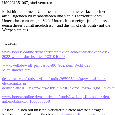
US0231351067) sind vertreten.
Es ist für traditionelle Unternehmen nicht immer einfach, sich von
alten Tugenden zu verabschieden und sich als fortschrittliches
Unternehmen zu zeigen. Viele Unternehmen zeigen jedoch, dass
genau dieser Schritt möglich ist – und das wirkt sich positiv auf die
Wertpapiere aus.
—
Quellen:
www.boerse-online.de/nachrichten/aktien/acht-qualitatsaktien-die-
2022-wieder-durchstarten-1031046957
www.welt.de/welt_print/article867902/Zum-Wohl-des-
Mittelstandes.html
de.statista.com/statistik/daten/studie/265995/umfrage/anzahl-der-
elektroautos-in-
deutschland/#:~:text=Wie%20viele%20Elektroautos%20gibt%20es,
www.boerse-online.de/nachrichten/fonds/zwei-top-fonds-fuer-den-
automobilsektor-1000888368
Lassen Sie sich auf unseren Verteiler für Nebenwerte eintragen.
Einfach eine E-Mail an Eva Reuter:
e.reuter@dr-reuter.eu
mit dem