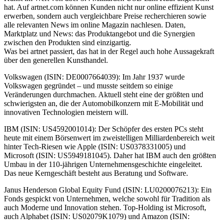
hat. Auf artnet.com können Kunden nicht nur online effizient Kunst
erwerben, sondern auch vergleichbare Preise recherchieren sowie
alle relevanten News im online Magazin nachlesen. Daten,
Marktplatz und News: das Produktangebot und die Synergien
zwischen den Produkten sind einzigartig.
Was bei artnet passiert, das hat in der Regel auch hohe Aussagekraft
über den generellen Kunsthandel.
Volkswagen (ISIN: DE0007664039): Im Jahr 1937 wurde
Volkswagen gegründet – und musste seitdem so einige
Veränderungen durchmachen. Aktuell steht eine der größten und
schwierigsten an, die der Automobilkonzern mit E-Mobilität und
innovativen Technologien meistern will.
IBM (ISIN: US4592001014): Der Schöpfer des ersten PCs steht
heute mit einem Börsenwert im zweistelligen Milliardenbereich weit
hinter Tech-Riesen wie Apple (ISIN: US0378331005) und
Microsoft (ISIN: US5949181045). Daher hat IBM auch den größten
Umbau in der 110-jährigen Unternehmensgeschichte eingeleitet.
Das neue Kerngeschäft besteht aus Beratung und Software.
Janus Henderson Global Equity Fund (ISIN: LU0200076213): Ein
Fonds gespickt von Unternehmen, welche sowohl für Tradition als
auch Moderne und Innovation stehen. Top-Holding ist Microsoft,
auch Alphabet (ISIN: US02079K1079) und Amazon (ISIN: