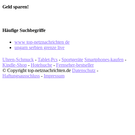
Geld sparen!
Häufige Suchbegriffe
www top-netznachrichten de
ungarn serbien grenze live
Uhren-Schmuck
-
Tablet-Pcs
-
Sportgeräte
Smartphones-kaufen
-
Kindle-Shop
-
Hotelsuche
-
Fernseher-bestseller
© Copyright top-netznachrichten.de
Datenschutz
-
Haftungsausschluss
-
Impressum