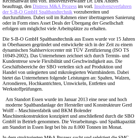
Rechtsanwalt und vorl. Insolvenzverwalter Dr. Dirk Andres
beauftragt, den
Distress M&A Prozess
im vorl.
Insolvenzverfahren
der S-B-O GmbH Spaltbandtechnik
vorzubereiten und
durchzuführen. Dabei soll im Rahmen einer übertragenen Sanierung
oder in Form eines Asset Deals der Übergang der Gesellschaft
erfolgen um möglichst viele Arbeitsplätze zu erhalten.
Die S-B-O GmbH Spaltbandtechnik aus Essen wurde vor 15 Jahren
in Oberhausen gegründet und entwickelte sich in der Zeit zu einem
dynamischen Stahlservicecenter mit TÜV Zertifizierung (ISO TS
16949-2002). Das Unternehmen zeichnet sich durch Termin- und
Kundentreue sowie Flexibilität und Geschwindigkeit aus. Die
Geschäftsbereiche der SBO verteilen sich auf Produktion und
Handel von unlegierten und mikrolegierten Warmbändern. Dabei
bietet das Unternehmen folgende Leistungen an: Spalten, Walzen,
Arrondieren, Hochkantrichten, Umwickeln, Entfetten und
Werkstoffprüfungen.
Am Standort Essen wurde im Januar 2013 eine neue und hoch
moderne Spaltbandanlage der Hersteller und Konstrukteure Gerd
Wolff – Maschinenfabrik und BKM Bolender
Maschinenkonstruktion konzipiert und anschließend durch die SBO
GmbH in Betrieb genommen. Die Verarbeitungs- und Spaltkapazität
am Standort in Essen liegt bei bis zu 8.000 Tonnen im Monat.
In dem strukturierten M&A Prozess sucht und selektiert die SMC