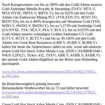
Nach Kursgewinnen von bis zu 589% mit den Gold-Aktien unseres
Gold Aktientips Metalla Royalty & Streaming (TSXV: MTA.V,
MTA:NYSE, #MTA.V, $MTA.V), bis zu 922% mit den Gold-
Aktien von Endeavour Mining PLC (TSX:EDV.TO, #EDV.TO,
$EDV.TO), bis zu 4.400% Kursgewinn mit Wesdome Gold (TSX:
WDO.V, #WDO.V, $WDO.V), bis zu 5.273% mit Seabridge Gold
(SA:NYSE, TSX: SEA.V, #SA.V, $SA.V), bis zu 8.025% mit den
Gold-Aktien unseres vormaligen Golden Aktientips GT Gold
(GTT.V, #GTT.V, $GTT.V) und bis zu 39.160% mit den Gold-
Aktien von Great Bear Resources (GBR.V, #GBR.V, $GBR.V)
haben Sie heute die Aktienchance dabei zu sein, wenn mit unserem
neuen Gold Hot Stock Arbor Metals Corp. (ISIN CA03880B1040 /
WKN A2PX21, Ticker: 432, TSXV: ABR.V, #ABR.V, $ABR.V)
der nächste Gold-Aktien-Highflyer an der Börse zum Höhenflug
durchstartet.
www.irw-press.at/prcom/images/messages/2021/61662/270921-
ac.005.jpeg
Im Branchenvergleich günstig bewertet
Börsennotierte Wettbewerber bis zu 72 mal höher bewertet
www.irw-press.at/prcom/images/messages/2021/61662/270921-
ac.006.jpeg
Unser Gold Hot Stock Arbor Metals Corp. (ISIN CA03880B1040 /