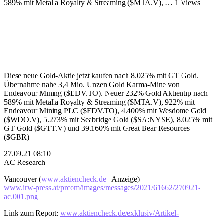
589% mit Metalla Royalty & Streaming ($MTA.V), …
1 Views
Diese neue Gold-Aktie jetzt kaufen nach 8.025% mit GT Gold.
Übernahme nahe 3,4 Mio. Unzen Gold Karma-Mine von
Endeavour Mining ($EDV.TO). Neuer 232% Gold Aktientip nach
589% mit Metalla Royalty & Streaming ($MTA.V), 922% mit
Endeavour Mining PLC ($EDV.TO), 4.400% mit Wesdome Gold
($WDO.V), 5.273% mit Seabridge Gold ($SA:NYSE), 8.025% mit
GT Gold ($GTT.V) und 39.160% mit Great Bear Resources
($GBR)
27.09.21 08:10
AC Research
Vancouver (
www.aktiencheck.de
, Anzeige)
www.irw-press.at/prcom/images/messages/2021/61662/270921-
ac.001.png
Link zum Report:
www.aktiencheck.de/exklusiv/Artikel-