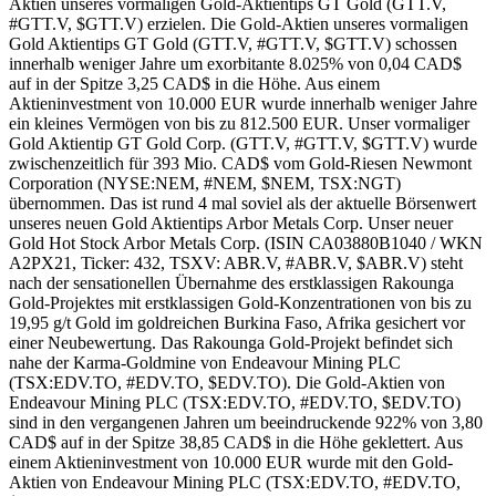
Aktien unseres vormaligen Gold-Aktientips GT Gold (GTT.V,
#GTT.V, $GTT.V) erzielen. Die Gold-Aktien unseres vormaligen
Gold Aktientips GT Gold (GTT.V, #GTT.V, $GTT.V) schossen
innerhalb weniger Jahre um exorbitante 8.025% von 0,04 CAD$
auf in der Spitze 3,25 CAD$ in die Höhe. Aus einem
Aktieninvestment von 10.000 EUR wurde innerhalb weniger Jahre
ein kleines Vermögen von bis zu 812.500 EUR. Unser vormaliger
Gold Aktientip GT Gold Corp. (GTT.V, #GTT.V, $GTT.V) wurde
zwischenzeitlich für 393 Mio. CAD$ vom Gold-Riesen Newmont
Corporation (NYSE:NEM, #NEM, $NEM, TSX:NGT)
übernommen. Das ist rund 4 mal soviel als der aktuelle Börsenwert
unseres neuen Gold Aktientips Arbor Metals Corp. Unser neuer
Gold Hot Stock Arbor Metals Corp. (ISIN CA03880B1040 / WKN
A2PX21, Ticker: 432, TSXV: ABR.V, #ABR.V, $ABR.V) steht
nach der sensationellen Übernahme des erstklassigen Rakounga
Gold-Projektes mit erstklassigen Gold-Konzentrationen von bis zu
19,95 g/t Gold im goldreichen Burkina Faso, Afrika gesichert vor
einer Neubewertung. Das Rakounga Gold-Projekt befindet sich
nahe der Karma-Goldmine von Endeavour Mining PLC
(TSX:EDV.TO, #EDV.TO, $EDV.TO). Die Gold-Aktien von
Endeavour Mining PLC (TSX:EDV.TO, #EDV.TO, $EDV.TO)
sind in den vergangenen Jahren um beeindruckende 922% von 3,80
CAD$ auf in der Spitze 38,85 CAD$ in die Höhe geklettert. Aus
einem Aktieninvestment von 10.000 EUR wurde mit den Gold-
Aktien von Endeavour Mining PLC (TSX:EDV.TO, #EDV.TO,