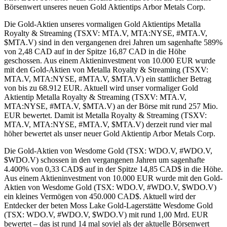
Börsenwert unseres neuen Gold Aktientips Arbor Metals Corp.
Die Gold-Aktien unseres vormaligen Gold Aktientips Metalla
Royalty & Streaming (TSXV: MTA.V, MTA:NYSE, #MTA.V,
$MTA.V) sind in den vergangenen drei Jahren um sagenhafte 589%
von 2,48 CAD auf in der Spitze 16,87 CAD in die Höhe
geschossen. Aus einem Aktieninvestment von 10.000 EUR wurde
mit den Gold-Aktien von Metalla Royalty & Streaming (TSXV:
MTA.V, MTA:NYSE, #MTA.V, $MTA.V) ein stattlicher Betrag
von bis zu 68.912 EUR. Aktuell wird unser vormaliger Gold
Aktientip Metalla Royalty & Streaming (TSXV: MTA.V,
MTA:NYSE, #MTA.V, $MTA.V) an der Börse mit rund 257 Mio.
EUR bewertet. Damit ist Metalla Royalty & Streaming (TSXV:
MTA.V, MTA:NYSE, #MTA.V, $MTA.V) derzeit rund vier mal
höher bewertet als unser neuer Gold Aktientip Arbor Metals Corp.
Die Gold-Aktien von Wesdome Gold (TSX: WDO.V, #WDO.V,
$WDO.V) schossen in den vergangenen Jahren um sagenhafte
4.400% von 0,33 CAD$ auf in der Spitze 14,85 CAD$ in die Höhe.
Aus einem Aktieninvestment von 10.000 EUR wurde mit den Gold-
Aktien von Wesdome Gold (TSX: WDO.V, #WDO.V, $WDO.V)
ein kleines Vermögen von 450.000 CAD$. Aktuell wird der
Entdecker der beten Moss Lake Gold-Lagerstätte Wesdome Gold
(TSX: WDO.V, #WDO.V, $WDO.V) mit rund 1,00 Mrd. EUR
bewertet – das ist rund 14 mal soviel als der aktuelle Börsenwert