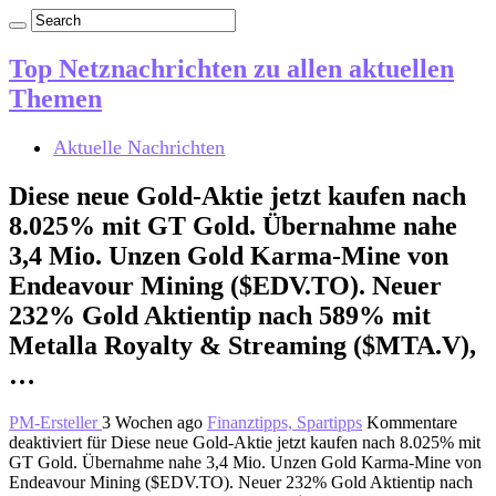
Top Netznachrichten zu allen aktuellen
Themen
Aktuelle Nachrichten
Diese neue Gold-Aktie jetzt kaufen nach
8.025% mit GT Gold. Übernahme nahe
3,4 Mio. Unzen Gold Karma-Mine von
Endeavour Mining ($EDV.TO). Neuer
232% Gold Aktientip nach 589% mit
Metalla Royalty & Streaming ($MTA.V),
…
PM-Ersteller
3 Wochen ago
Finanztipps, Spartipps
Kommentare
deaktiviert
für Diese neue Gold-Aktie jetzt kaufen nach 8.025% mit
GT Gold. Übernahme nahe 3,4 Mio. Unzen Gold Karma-Mine von
Endeavour Mining ($EDV.TO). Neuer 232% Gold Aktientip nach