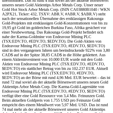
übernommen. Das ist rund 4 mal soviel als der aktuelle Börsenwert
unseres neuen Gold Aktientips Arbor Metals Corp. Unser neuer
Gold Hot Stock Arbor Metals Corp. (ISIN CA03880B1040 / WKN
A2PX21, Ticker: 432, TSXV: ABR.V, #ABR.V, $ABR.V) steht
nach der sensationellen Übernahme des erstklassigen Rakounga
Gold-Projektes mit erstklassigen Gold-Konzentrationen von bis zu
19,95 g/t Gold im goldreichen Burkina Faso, Afrika gesichert vor
einer Neubewertung. Das Rakounga Gold-Projekt befindet sich
nahe der Karma-Goldmine von Endeavour Mining PLC
(TSX:EDV.TO, #EDV.TO, $EDV.TO). Die Gold-Aktien von
Endeavour Mining PLC (TSX:EDV.TO, #EDV.TO, $EDV.TO)
sind in den vergangenen Jahren um beeindruckende 922% von 3,80
CAD$ auf in der Spitze 38,85 CAD$ in die Höhe geklettert. Aus
einem Aktieninvestment von 10.000 EUR wurde mit den Gold-
Aktien von Endeavour Mining PLC (TSX:EDV.TO, #EDV.TO,
$EDV.TO) ein stattlicher Betrag von bis zu 102.237 EUR. Aktuell
wird Endeavour Mining PLC (TSX:EDV.TO, #EDV.TO,
$EDV.TO) an der Börse mit rund 4,96 Mrd. EUR bewertet – das ist
rund 72 mal soviel als der aktuelle Börsenwert unseres neuen Gold
Aktientips Arbor Metals Corp. Die Karma-Gold-Lagerstätte von
Endeavour Mining PLC (TSX:EDV.TO, #EDV.TO, $EDV.TO)
verfügt über eine Gold Ressource von 3,4 Mio. Feinunzen Gold.
Beim aktuellen Goldpreis von 1.755 USD pro Feinunze Gold
entspricht dies einem Metallwert von 5,97 Mrd. USD. Das ist rund
74 mal mehr als der aktuelle Börsenwert unseres Gold Aktientips