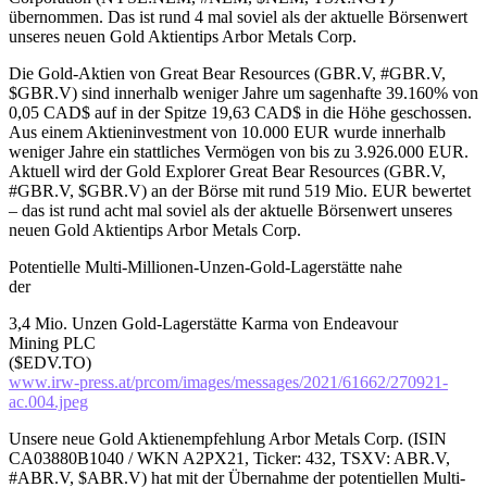
übernommen. Das ist rund 4 mal soviel als der aktuelle Börsenwert
unseres neuen Gold Aktientips Arbor Metals Corp.
Die Gold-Aktien von Great Bear Resources (GBR.V, #GBR.V,
$GBR.V) sind innerhalb weniger Jahre um sagenhafte 39.160% von
0,05 CAD$ auf in der Spitze 19,63 CAD$ in die Höhe geschossen.
Aus einem Aktieninvestment von 10.000 EUR wurde innerhalb
weniger Jahre ein stattliches Vermögen von bis zu 3.926.000 EUR.
Aktuell wird der Gold Explorer Great Bear Resources (GBR.V,
#GBR.V, $GBR.V) an der Börse mit rund 519 Mio. EUR bewertet
– das ist rund acht mal soviel als der aktuelle Börsenwert unseres
neuen Gold Aktientips Arbor Metals Corp.
Potentielle Multi-Millionen-Unzen-Gold-Lagerstätte nahe
der
3,4 Mio. Unzen Gold-Lagerstätte Karma von Endeavour
Mining PLC
($EDV.TO)
www.irw-press.at/prcom/images/messages/2021/61662/270921-
ac.004.jpeg
Unsere neue Gold Aktienempfehlung Arbor Metals Corp. (ISIN
CA03880B1040 / WKN A2PX21, Ticker: 432, TSXV: ABR.V,
#ABR.V, $ABR.V) hat mit der Übernahme der potentiellen Multi-