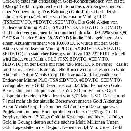
Gold-Projektes mit erstklassigen Gold-Konzentrationen von bis zu
19,95 g/t Gold im goldreichen Burkina Faso, Afrika gesichert vor
einer Neubewertung. Das Rakounga Gold-Projekt befindet sich
nahe der Karma-Goldmine von Endeavour Mining PLC
(TSX:EDV.TO, #EDV.TO, $EDV.TO). Die Gold-Aktien von
Endeavour Mining PLC (TSX:EDV.TO, #EDV.TO, $EDV.TO)
sind in den vergangenen Jahren um beeindruckende 922% von 3,80
CAD$ auf in der Spitze 38,85 CAD$ in die Höhe geklettert. Aus
einem Aktieninvestment von 10.000 EUR wurde mit den Gold-
Aktien von Endeavour Mining PLC (TSX:EDV.TO, #EDV.TO,
$EDV.TO) ein stattlicher Betrag von bis zu 102.237 EUR. Aktuell
wird Endeavour Mining PLC (TSX:EDV.TO, #EDV.TO,
$EDV.TO) an der Börse mit rund 4,96 Mrd. EUR bewertet – das ist
rund 72 mal soviel als der aktuelle Börsenwert unseres neuen Gold
Aktientips Arbor Metals Corp. Die Karma-Gold-Lagerstätte von
Endeavour Mining PLC (TSX:EDV.TO, #EDV.TO, $EDV.TO)
verfügt über eine Gold Ressource von 3,4 Mio. Feinunzen Gold.
Beim aktuellen Goldpreis von 1.755 USD pro Feinunze Gold
entspricht dies einem Metallwert von 5,97 Mrd. USD. Das ist rund
74 mal mehr als der aktuelle Börsenwert unseres Gold Aktientips
Arbor Metals Corp. Im Sommer 2017 auf dem Rakounga Gold-
Projekt entnommene Bodenproben von bis zu 19,95 g/t Gold in
Porphyry, bis zu 17,30 g/t Gold in Koaltenga und bis zu 14,90 g/t
Gold in Gounga deuten auf die nächste Multi-Millionen-Unzen
Gold-Lagerstätte in der Region. Neben der 3,4 Mio. Unzen Gold-