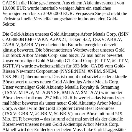
CAD$ in die Höhe geschossen. Aus einem Aktieninvestment von
10.000 EUR wurde innerhalb weniger Jahre ein stattliches
Vermögen von bis zu 3.926.000 EUR. Verpassen Sie jetzt nicht die
nächste schnelle Vervielfachungschance im boomenden Gold-
Sektor.
Die Gold-Aktien unseres Gold Aktientips Arbor Metals Corp. (ISIN
CA03880B1040 / WKN A2PX21, Ticker: 432, TSXV: ABR.V,
#ABR.V, $ABR.V) erscheinen im Branchenvergleich derzeit
günstig bewertet. Die börsennotierten Wettbewerber unseres Gold
Hot Stock Arbor Metals Corp. sind bis zu 72 mal höher bewertet.
Unser vormaliger Gold Aktientip GT Gold Corp. (GTT.V, #GTT.V,
$GTT.V) wurde zwischenzeitlich für 393 Mio. CAD$ vom Gold-
Riesen Newmont Corporation (NYSE:NEM, #NEM, $NEM,
TSX:NGT) übernommen. Das ist rund 4 mal soviel als der aktuelle
Börsenwert unseres neuen Gold Aktientips Arbor Metals Corp.
Unser vormaliger Gold Aktientip Metalla Royalty & Streaming
(TSXV: MTA.V, MTA:NYSE, #MTA.V, $MTA.V) wird an der
Börse derzeit mit rund 257 Mio. EUR bewertet – das ist rund vier
mal höher bewertet als unser neuer Gold Aktientip Arbor Metals
Corp. Aktuell wird der Gold Explorer Great Bear Resources
(TSXV: GBR.V, #GBR.V, $GBR.V) an der Börse mit rund 519
Mio. EUR bewertet – das ist rund acht mal soviel als der aktuelle
Börsenwert unseres neuen Gold Aktientips Arbor Metals Corp.
Aktuell wird der Entdecker der beten Moss Lake Gold-Lagerstätte