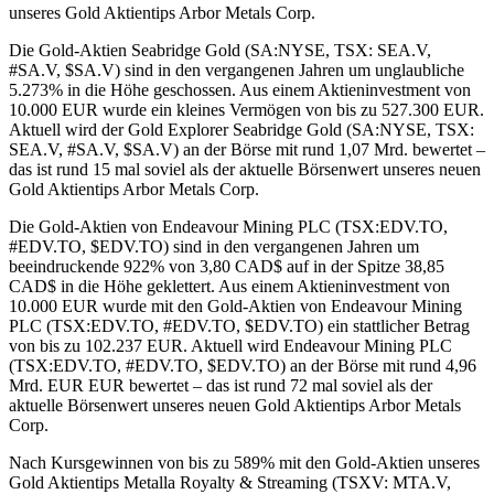
unseres Gold Aktientips Arbor Metals Corp.
Die Gold-Aktien Seabridge Gold (SA:NYSE, TSX: SEA.V,
#SA.V, $SA.V) sind in den vergangenen Jahren um unglaubliche
5.273% in die Höhe geschossen. Aus einem Aktieninvestment von
10.000 EUR wurde ein kleines Vermögen von bis zu 527.300 EUR.
Aktuell wird der Gold Explorer Seabridge Gold (SA:NYSE, TSX:
SEA.V, #SA.V, $SA.V) an der Börse mit rund 1,07 Mrd. bewertet –
das ist rund 15 mal soviel als der aktuelle Börsenwert unseres neuen
Gold Aktientips Arbor Metals Corp.
Die Gold-Aktien von Endeavour Mining PLC (TSX:EDV.TO,
#EDV.TO, $EDV.TO) sind in den vergangenen Jahren um
beeindruckende 922% von 3,80 CAD$ auf in der Spitze 38,85
CAD$ in die Höhe geklettert. Aus einem Aktieninvestment von
10.000 EUR wurde mit den Gold-Aktien von Endeavour Mining
PLC (TSX:EDV.TO, #EDV.TO, $EDV.TO) ein stattlicher Betrag
von bis zu 102.237 EUR. Aktuell wird Endeavour Mining PLC
(TSX:EDV.TO, #EDV.TO, $EDV.TO) an der Börse mit rund 4,96
Mrd. EUR EUR bewertet – das ist rund 72 mal soviel als der
aktuelle Börsenwert unseres neuen Gold Aktientips Arbor Metals
Corp.
Nach Kursgewinnen von bis zu 589% mit den Gold-Aktien unseres
Gold Aktientips Metalla Royalty & Streaming (TSXV: MTA.V,