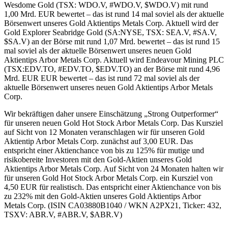
Wesdome Gold (TSX: WDO.V, #WDO.V, $WDO.V) mit rund
1,00 Mrd. EUR bewertet – das ist rund 14 mal soviel als der aktuelle
Börsenwert unseres Gold Aktientips Metals Corp. Aktuell wird der
Gold Explorer Seabridge Gold (SA:NYSE, TSX: SEA.V, #SA.V,
$SA.V) an der Börse mit rund 1,07 Mrd. bewertet – das ist rund 15
mal soviel als der aktuelle Börsenwert unseres neuen Gold
Aktientips Arbor Metals Corp. Aktuell wird Endeavour Mining PLC
(TSX:EDV.TO, #EDV.TO, $EDV.TO) an der Börse mit rund 4,96
Mrd. EUR EUR bewertet – das ist rund 72 mal soviel als der
aktuelle Börsenwert unseres neuen Gold Aktientips Arbor Metals
Corp.
Wir bekräftigen daher unsere Einschätzung „Strong Outperformer“
für unseren neuen Gold Hot Stock Arbor Metals Corp. Das Kursziel
auf Sicht von 12 Monaten veranschlagen wir für unseren Gold
Aktientip Arbor Metals Corp. zunächst auf 3,00 EUR. Das
entspricht einer Aktienchance von bis zu 125% für mutige und
risikobereite Investoren mit den Gold-Aktien unseres Gold
Aktientips Arbor Metals Corp. Auf Sicht von 24 Monaten halten wir
für unseren Gold Hot Stock Arbor Metals Corp. ein Kursziel von
4,50 EUR für realistisch. Das entspricht einer Aktienchance von bis
zu 232% mit den Gold-Aktien unseres Gold Aktientips Arbor
Metals Corp. (ISIN CA03880B1040 / WKN A2PX21, Ticker: 432,
TSXV: ABR.V, #ABR.V, $ABR.V)