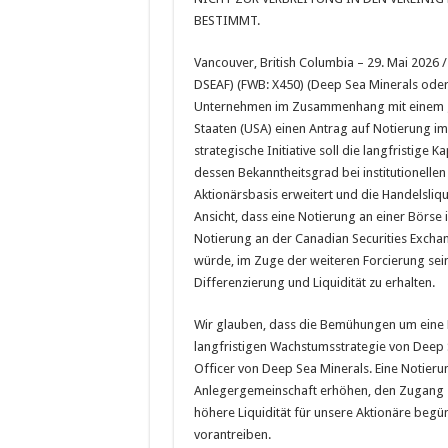
BESTIMMT.
Vancouver, British Columbia – 29. Mai 2026 
DSEAF) (FWB: X450) (Deep Sea Minerals oder
Unternehmen im Zusammenhang mit einem gep
Staaten (USA) einen Antrag auf Notierung im
strategische Initiative soll die langfristige
dessen Bekanntheitsgrad bei institutionellen
Aktionärsbasis erweitert und die Handelsliqu
Ansicht, dass eine Notierung an einer Börse
Notierung an der Canadian Securities Excha
würde, im Zuge der weiteren Forcierung sei
Differenzierung und Liquidität zu erhalten.
Wir glauben, dass die Bemühungen um eine No
langfristigen Wachstumsstrategie von Deep S
Officer von Deep Sea Minerals. Eine Notieru
Anlegergemeinschaft erhöhen, den Zugang zu
höhere Liquidität für unsere Aktionäre begün
vorantreiben.