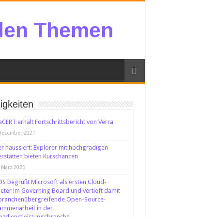
llen Themen
igkeiten
CERT erhält Fortschrittsbericht von Verra
 Dezember 2021
er haussiert: Explorer mit hochgradigen
rstätten bieten Kurschancen
 März 2025
S begrüßt Microsoft als ersten Cloud-
eter im Governing Board und vertieft damit
 branchenübergreifende Open-Source-
ammenarbeit in der
nzdienstleistungsbranche