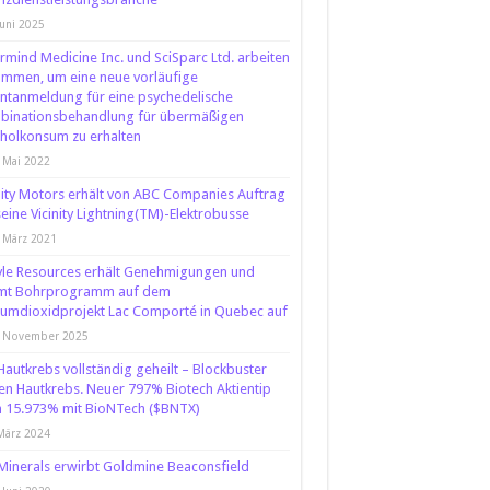
Juni 2025
rmind Medicine Inc. und SciSparc Ltd. arbeiten
mmen, um eine neue vorläufige
ntanmeldung für eine psychedelische
binationsbehandlung für übermäßigen
holkonsum zu erhalten
 Mai 2022
nity Motors erhält von ABC Companies Auftrag
seine Vicinity Lightning(TM)-Elektrobusse
 März 2021
le Resources erhält Genehmigungen und
mt Bohrprogramm auf dem
ziumdioxidprojekt Lac Comporté in Quebec auf
. November 2025
: Hautkrebs vollständig geheilt – Blockbuster
n Hautkrebs. Neuer 797% Biotech Aktientip
 15.973% mit BioNTech ($BNTX)
März 2024
inerals erwirbt Goldmine Beaconsfield