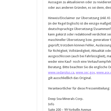
Aussagen zu aktualisieren oder zu revidieren
oder aus anderen Gründen, es sei denn, dies 
Hinweis/Disclaimer zur Übersetzung (inkl. K
(in der Regel Englisch) ist die einzige maßge
deutschsprachige Übersetzung/Zusammenfassu
kann gekürzt oder redaktionell verdichtet se
maschineller Übersetzung bzw. generativer 
geprüft; trotzdem können Fehler, Auslassun
für Richtigkeit, Vollständigkeit, Aktualitä
ausgeschlossen (auch bei Fahrlässigkeit), maß
weder eine Kauf- noch eine Verkaufsempfehlun
Beratung. Bitte beachten Sie die englische O
www.sedarplus.ca
,
www.sec.gov
,
www.asx.
gilt ausschließlich das Original.
Verantwortlicher für diese Pressemitteilung:
Deep Sea Minerals Corp.
Info
Suite 200 – 99 Yorkville Avenue