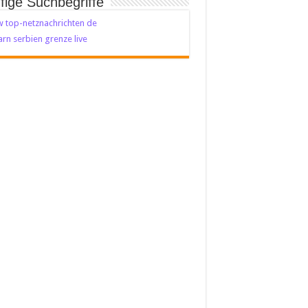
fige Suchbegriffe
 top-netznachrichten de
rn serbien grenze live