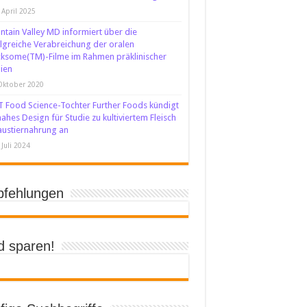
 April 2025
tain Valley MD informiert über die
lgreiche Verabreichung der oralen
ksome(TM)-Filme im Rahmen präklinischer
ien
Oktober 2020
 Food Science-Tochter Further Foods kündigt
nahes Design für Studie zu kultiviertem Fleisch
austiernahrung an
 Juli 2024
fehlungen
d sparen!