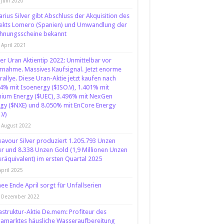
 Juni 2020
rius Silver gibt Abschluss der Akquisition des
ekts Lomero (Spanien) und Umwandlung der
hnungsscheine bekannt
 April 2021
er Uran Aktientip 2022: Unmittelbar vor
nahme. Massives Kaufsignal. Jetzt enorme
rallye. Diese Uran-Aktie jetzt kaufen nach
4% mit Isoenergy ($ISO.V), 1.401% mit
ium Energy ($UEC), 3.496% mit NexGen
gy ($NXE) und 8.050% mit EnCore Energy
.V)
 August 2022
avour Silver produziert 1.205.793 Unzen
er und 8.338 Unzen Gold (1,9 Millionen Unzen
eräquivalent) im ersten Quartal 2025
April 2025
ee Ende April sorgt für Unfallserien
. Dezember 2022
astruktur-Aktie De.mem: Profiteur des
marktes häusliche Wasseraufbereitung