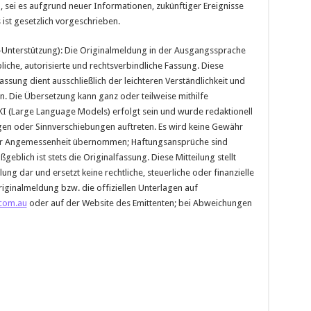
, sei es aufgrund neuer Informationen, zukünftiger Ereignisse
ist gesetzlich vorgeschrieben.
I-Unterstützung): Die Originalmeldung in der Ausgangssprache
bliche, autorisierte und rechtsverbindliche Fassung. Diese
ng dient ausschließlich der leichteren Verständlichkeit und
in. Die Übersetzung kann ganz oder teilweise mithilfe
KI (Large Language Models) erfolgt sein und wurde redaktionell
gen oder Sinnverschiebungen auftreten. Es wird keine Gewähr
t oder Angemessenheit übernommen; Haftungsansprüche sind
geblich ist stets die Originalfassung. Diese Mitteilung stellt
g dar und ersetzt keine rechtliche, steuerliche oder finanzielle
riginalmeldung bzw. die offiziellen Unterlagen auf
com.au
oder auf der Website des Emittenten; bei Abweichungen