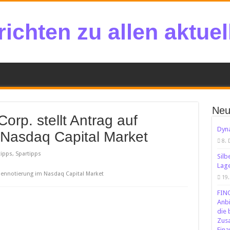
ichten zu allen aktue
Neu
orp. stellt Antrag auf
Dyna
 Nasdaq Capital Market
8.
ipps, Spartipps
Silb
Lage
örsennotierung im Nasdaq Capital Market
19.
FINO
Anbi
die
Zus
Fina