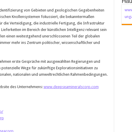
Häu
www
 Identifizierung von Gebieten und geologischen Gegebenheiten
ischen Knollensystemen fokussiert, die bekanntermaßen
unga
 die Verteidigung, die industrielle Fertigung, die Infrastruktur
ieferketten im Bereich der künstlichen Intelligenz relevant sein
en einen weitestgehend unerschlossenen Teil der globalen
immer mehr ins Zentrum politischer, wissenschaftlicher und
nehmen erste Gespräche mit ausgewählten Regierungen und
tenzielle Wege für zukünftige Explorationsinitiativen zu
ationalen, nationalen und umweltrechtlichen Rahmenbedingungen.
Website des Unternehmens:
www.deepseamineralscorp.com
p/
rp
seacorp