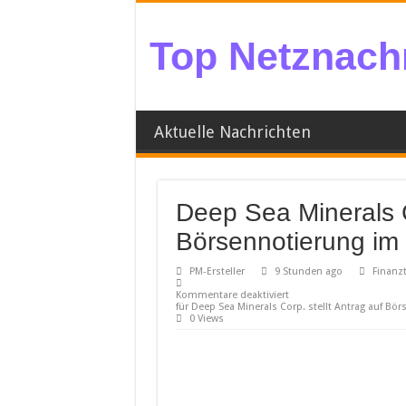
Top Netznachr
Aktuelle Nachrichten
Deep Sea Minerals C
Börsennotierung im
PM-Ersteller
9 Stunden ago
Finanzt
Kommentare deaktiviert
für Deep Sea Minerals Corp. stellt Antrag auf B
0 Views