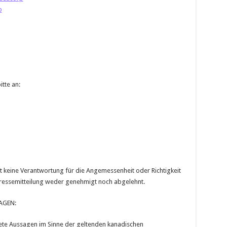
p
tte an:
 keine Verantwortung für die Angemessenheit oder Richtigkeit
 Pressemitteilung weder genehmigt noch abgelehnt.
AGEN:
tete Aussagen im Sinne der geltenden kanadischen