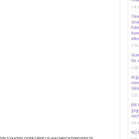
4. 
Clea
zusa
Pate
Kom
Alko
10.
Vici
für 
29.
Argy
nim
Sili
27
Eilt
gege
nach
8. 
NQ M
GTEN STAATEN ODER ÜBER US-NACHRICHTENDIENSTE