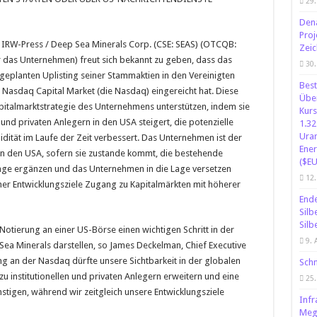
29.
Dena
Proj
/ IRW-Press / Deep Sea Minerals Corp. (CSE: SEAS) (OTCQB:
Zeic
 das Unternehmen) freut sich bekannt zu geben, dass das
30.
lanten Uplisting seiner Stammaktien in den Vereinigten
Best
 Nasdaq Capital Market (die Nasdaq) eingereicht hat. Diese
Über
 Kapitalmarktstrategie des Unternehmens unterstützen, indem sie
Kurs
 und privaten Anlegern in den USA steigert, die potenzielle
1.32
Uran
idität im Laufe der Zeit verbessert. Das Unternehmen ist der
Ener
 in den USA, sofern sie zustande kommt, die bestehende
($EU
nge ergänzen und das Unternehmen in die Lage versetzen
12.
ner Entwicklungsziele Zugang zu Kapitalmärkten mit höherer
Ende
Silb
Silb
tierung an einer US-Börse einen wichtigen Schritt in der
9. 
ea Minerals darstellen, so James Deckelman, Chief Executive
ng an der Nasdaq dürfte unsere Sichtbarkeit in der globalen
Schn
 institutionellen und privaten Anlegern erweitern und eine
25
stigen, während wir zeitgleich unsere Entwicklungsziele
Infr
Mega