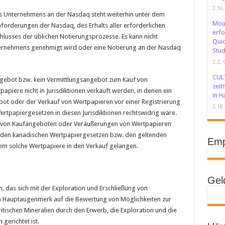
10.
s Unternehmens an der Nasdaq steht weiterhin unter dem
Moun
nforderungen der Nasdaq, des Erhalts aller erforderlichen
erfo
usses der üblichen Notierungsprozesse. Es kann nicht
Quic
ternehmens genehmigt wird oder eine Notierung an der Nasdaq
Stud
2. 
CULT
angebot bzw. kein Vermittlungsangebot zum Kauf von
zeit
piere nicht in Jurisdiktionen verkauft werden, in denen ein
in H
ot oder der Verkauf von Wertpapieren vor einer Registrierung
18.
rtpapiergesetzen in diesen Jurisdiktionen rechtswidrig wäre.
 von Kaufangeboten oder Veräußerungen von Wertpapieren
nden kanadischen Wertpapiergesetzen bzw. den geltenden
Emp
dem solche Wertpapiere in den Verkauf gelangen.
Gel
, das sich mit der Exploration und Erschließung von
 Hauptaugenmerk auf die Bewertung von Möglichkeiten zur
itischen Mineralien durch den Erwerb, die Exploration und die
gerichtet ist.