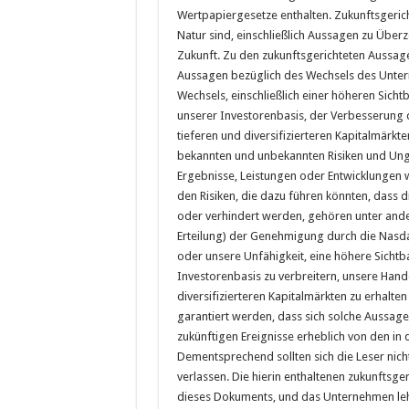
Wertpapiergesetze enthalten. Zukunftsgerich
Natur sind, einschließlich Aussagen zu Über
Zukunft. Zu den zukunftsgerichteten Aussag
Aussagen bezüglich des Wechsels des Unter
Wechsels, einschließlich einer höheren Sicht
unserer Investorenbasis, der Verbesserung 
tieferen und diversifizierteren Kapitalmärk
bekannten und unbekannten Risiken und Unge
Ergebnisse, Leistungen oder Entwicklungen 
den Risiken, die dazu führen könnten, dass di
oder verhindert werden, gehören unter ande
Erteilung) der Genehmigung durch die Nasd
oder unsere Unfähigkeit, eine höhere Sichtb
Investorenbasis zu verbreitern, unsere Hande
diversifizierteren Kapitalmärkten zu erhalte
garantiert werden, dass sich solche Aussage
zukünftigen Ereignisse erheblich von den i
Dementsprechend sollten sich die Leser nic
verlassen. Die hierin enthaltenen zukunftsg
dieses Dokuments, und das Unternehmen lehn