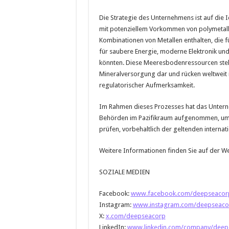
Die Strategie des Unternehmens ist auf die
mit potenziellem Vorkommen von polymetall
Kombinationen von Metallen enthalten, die für
für saubere Energie, moderne Elektronik und L
könnten. Diese Meeresbodenressourcen stell
Mineralversorgung dar und rücken weltweit 
regulatorischer Aufmerksamkeit.
Im Rahmen dieses Prozesses hat das Unter
Behörden im Pazifikraum aufgenommen, um po
prüfen, vorbehaltlich der geltenden intern
Weitere Informationen finden Sie auf der 
SOZIALE MEDIEN
Facebook:
www.facebook.com/deepseacor
Instagram:
www.instagram.com/deepseaco
X:
x.com/deepseacorp
LinkedIn:
www.linkedin.com/company/deep