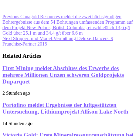
Previous
Canagold Resources meldet die zwei höchstgradigen
Bohrergebnisse aus dem 54 Bohrungen umfassenden Programm auf
dem Projekt New Polaris, British Columbia, einschließlich 13,6 g/t
Gold über 25,1 m und 34,4 g/t über 6,6 m
Next
Stripper- und Model-Vermittlung Deluxe-Dancers: 9
Franchise-Partner 2015
Related Articles
First Mining meldet Abschluss des Erwerbs des
mehrere Millionen Unzen schweren Goldprojekts
Duparquet
2 Stunden ago
Portofino meldet Ergebnisse der luftgestützten
Untersuchung, Lithiumprojekt Allison Lake North
14 Stunden ago
Victoria Gold: Erste Mineralressourcenschätzung bei