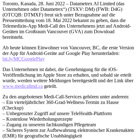
Toronto, Kanada, 28. Juni 2022 – Datametrex AI Limited (das
Unternehmen oder Datametrex“) (TSXV: DM) (FWB: D4G)
(OTCQB: DTMXF) freut sich unter Bezugnahme auf die
Pressemitteilung vom 18. Mai 2022 bekannt zu geben, dass die
Telemedizin-App Medi-Call des Unternehmens jetzt auf Android-
Geräten im Großraum Vancouver (GVA) zum Download
bereitsteht.
Ab heute können Einwohner von Vancouver, BC, die erste Version
der App für Android-Geräte auf Google Play herunterladen:
bit.ly/MCGooglePlay
Das Unternehmen ist dabei, die Genehmigung für die iOS-
Veröffentlichung im Apple Store zu erhalten, und sobald sie erteilt
wurde, werden weitere Meldungen bereitgestellt und der Link über
www.medicallmd.ca
geteilt.
Zu den angebotenen Medi-Call-Services gehören unter anderem:
– Ein vierteljährlicher 360-Grad-Wellness-Termin zu Hause
(Checkup)
– Unbegrenzter Zugriff auf unsere TeleHealth-Plattform
– Kostenlose Wiederholungsrezepte
– Zugang zu unserem fachkundigen Pflegeteam
– Sicheres System zur Aufbewahrung elektronischer Krankenakten
(EMR) für geografische Unabhängigkeit