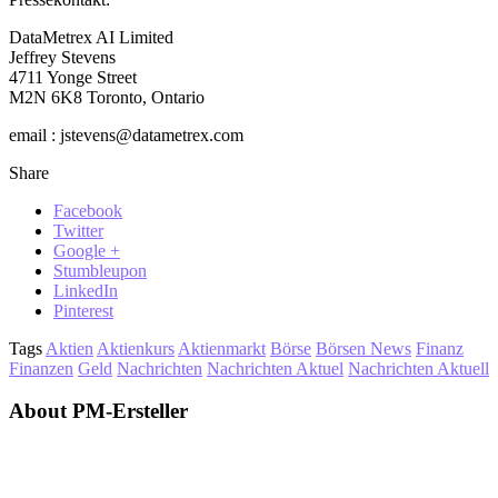
DataMetrex AI Limited
Jeffrey Stevens
4711 Yonge Street
M2N 6K8 Toronto, Ontario
email : jstevens@datametrex.com
Share
Facebook
Twitter
Google +
Stumbleupon
LinkedIn
Pinterest
Tags
Aktien
Aktienkurs
Aktienmarkt
Börse
Börsen News
Finanz
Finanzen
Geld
Nachrichten
Nachrichten Aktuel
Nachrichten Aktuell
About PM-Ersteller