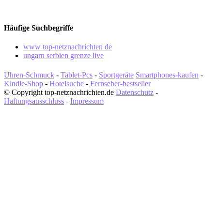
Häufige Suchbegriffe
www top-netznachrichten de
ungarn serbien grenze live
Uhren-Schmuck
-
Tablet-Pcs
-
Sportgeräte
Smartphones-kaufen
-
Kindle-Shop
-
Hotelsuche
-
Fernseher-bestseller
© Copyright top-netznachrichten.de
Datenschutz
-
Haftungsausschluss
-
Impressum