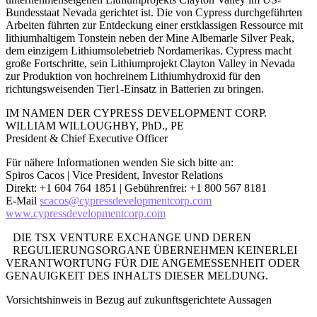
Bundesstaat Nevada gerichtet ist. Die von Cypress durchgeführten
Arbeiten führten zur Entdeckung einer erstklassigen Ressource mit
lithiumhaltigem Tonstein neben der Mine Albemarle Silver Peak,
dem einzigem Lithiumsolebetrieb Nordamerikas. Cypress macht
große Fortschritte, sein Lithiumprojekt Clayton Valley in Nevada
zur Produktion von hochreinem Lithiumhydroxid für den
richtungsweisenden Tier1-Einsatz in Batterien zu bringen.
IM NAMEN DER CYPRESS DEVELOPMENT CORP.
WILLIAM WILLOUGHBY, PhD., PE
President & Chief Executive Officer
Für nähere Informationen wenden Sie sich bitte an:
Spiros Cacos | Vice President, Investor Relations
Direkt: +1 604 764 1851 | Gebührenfrei: +1 800 567 8181
E-Mail
scacos@cypressdevelopmentcorp.com
www.cypressdevelopmentcorp.com
DIE TSX VENTURE EXCHANGE UND DEREN
REGULIERUNGSORGANE ÜBERNEHMEN KEINERLEI
VERANTWORTUNG FÜR DIE ANGEMESSENHEIT ODER
GENAUIGKEIT DES INHALTS DIESER MELDUNG.
Vorsichtshinweis in Bezug auf zukunftsgerichtete Aussagen