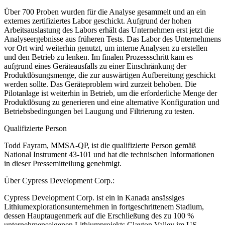
Über 700 Proben wurden für die Analyse gesammelt und an ein
externes zertifiziertes Labor geschickt. Aufgrund der hohen
Arbeitsauslastung des Labors erhält das Unternehmen erst jetzt die
Analyseergebnisse aus früheren Tests. Das Labor des Unternehmens
vor Ort wird weiterhin genutzt, um interne Analysen zu erstellen
und den Betrieb zu lenken. Im finalen Prozessschritt kam es
aufgrund eines Geräteausfalls zu einer Einschränkung der
Produktlösungsmenge, die zur auswärtigen Aufbereitung geschickt
werden sollte. Das Geräteproblem wird zurzeit behoben. Die
Pilotanlage ist weiterhin in Betrieb, um die erforderliche Menge der
Produktlösung zu generieren und eine alternative Konfiguration und
Betriebsbedingungen bei Laugung und Filtrierung zu testen.
Qualifizierte Person
Todd Fayram, MMSA-QP, ist die qualifizierte Person gemäß
National Instrument 43-101 und hat die technischen Informationen
in dieser Pressemitteilung genehmigt.
Über Cypress Development Corp.:
Cypress Development Corp. ist ein in Kanada ansässiges
Lithiumexplorationsunternehmen in fortgeschrittenem Stadium,
dessen Hauptaugenmerk auf die Erschließung des zu 100 %
unternehmenseigenen Lithiumprojekts Clayton Valley im US-