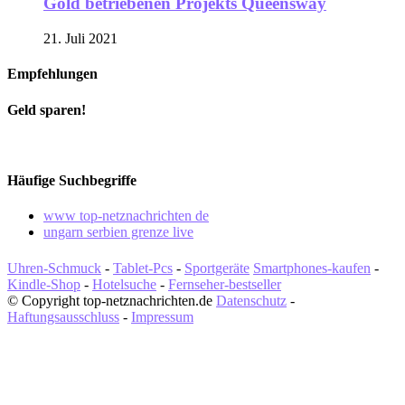
Gold betriebenen Projekts Queensway
21. Juli 2021
Empfehlungen
Geld sparen!
Häufige Suchbegriffe
www top-netznachrichten de
ungarn serbien grenze live
Uhren-Schmuck
-
Tablet-Pcs
-
Sportgeräte
Smartphones-kaufen
-
Kindle-Shop
-
Hotelsuche
-
Fernseher-bestseller
© Copyright top-netznachrichten.de
Datenschutz
-
Haftungsausschluss
-
Impressum