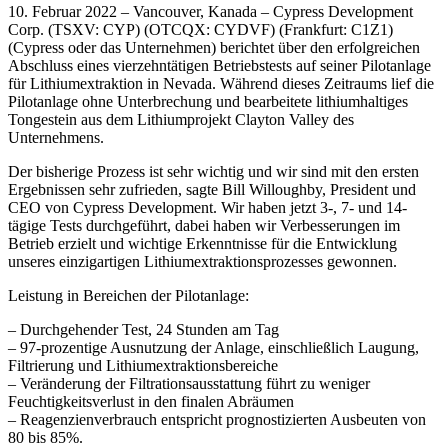
10. Februar 2022 – Vancouver, Kanada – Cypress Development
Corp. (TSXV: CYP) (OTCQX: CYDVF) (Frankfurt: C1Z1)
(Cypress oder das Unternehmen) berichtet über den erfolgreichen
Abschluss eines vierzehntätigen Betriebstests auf seiner Pilotanlage
für Lithiumextraktion in Nevada. Während dieses Zeitraums lief die
Pilotanlage ohne Unterbrechung und bearbeitete lithiumhaltiges
Tongestein aus dem Lithiumprojekt Clayton Valley des
Unternehmens.
Der bisherige Prozess ist sehr wichtig und wir sind mit den ersten
Ergebnissen sehr zufrieden, sagte Bill Willoughby, President und
CEO von Cypress Development. Wir haben jetzt 3-, 7- und 14-
tägige Tests durchgeführt, dabei haben wir Verbesserungen im
Betrieb erzielt und wichtige Erkenntnisse für die Entwicklung
unseres einzigartigen Lithiumextraktionsprozesses gewonnen.
Leistung in Bereichen der Pilotanlage:
– Durchgehender Test, 24 Stunden am Tag
– 97-prozentige Ausnutzung der Anlage, einschließlich Laugung,
Filtrierung und Lithiumextraktionsbereiche
– Veränderung der Filtrationsausstattung führt zu weniger
Feuchtigkeitsverlust in den finalen Abräumen
– Reagenzienverbrauch entspricht prognostizierten Ausbeuten von
80 bis 85%.