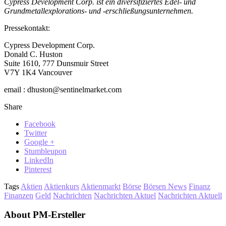
Cypress Development Corp. ist ein diversifiziertes Edel- und
Grundmetallexplorations- und -erschließungsunternehmen.
Pressekontakt:
Cypress Development Corp.
Donald C. Huston
Suite 1610, 777 Dunsmuir Street
V7Y 1K4 Vancouver
email : dhuston@sentinelmarket.com
Share
Facebook
Twitter
Google +
Stumbleupon
LinkedIn
Pinterest
Tags
Aktien
Aktienkurs
Aktienmarkt
Börse
Börsen News
Finanz
Finanzen
Geld
Nachrichten
Nachrichten Aktuel
Nachrichten Aktuell
About PM-Ersteller