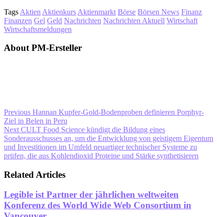
Tags
Aktien
Aktienkurs
Aktienmarkt
Börse
Börsen News
Finanz
Finanzen
Gel
Geld
Nachrichten
Nachrichten Aktuell
Wirtschaft
Wirtschaftsmeldungen
About PM-Ersteller
Previous
Hannan Kupfer-Gold-Bodenproben definieren Porphyr-
Ziel in Belen in Peru
Next
CULT Food Science kündigt die Bildung eines
Sonderausschusses an, um die Entwicklung von geistigem Eigentum
und Investitionen im Umfeld neuartiger technischer Systeme zu
prüfen, die aus Kohlendioxid Proteine und Stärke synthetisieren
Related Articles
Legible ist Partner der jährlichen weltweiten
Konferenz des World Wide Web Consortium in
Vancouver