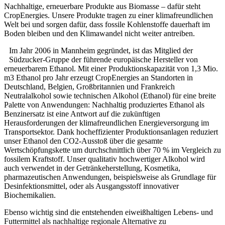
Nachhaltige, erneuerbare Produkte aus Biomasse – dafür steht
CropEnergies. Unsere Produkte tragen zu einer klimafreundlichen
Welt bei und sorgen dafür, dass fossile Kohlenstoffe dauerhaft im
Boden bleiben und den Klimawandel nicht weiter antreiben.
Im Jahr 2006 in Mannheim gegründet, ist das Mitglied der
Südzucker-Gruppe der führende europäische Hersteller von
erneuerbarem Ethanol. Mit einer Produktionskapazität von 1,3 Mio.
m3 Ethanol pro Jahr erzeugt CropEnergies an Standorten in
Deutschland, Belgien, Großbritannien und Frankreich
Neutralalkohol sowie technischen Alkohol (Ethanol) für eine breite
Palette von Anwendungen: Nachhaltig produziertes Ethanol als
Benzinersatz ist eine Antwort auf die zukünftigen
Herausforderungen der klimafreundlichen Energieversorgung im
Transportsektor. Dank hocheffizienter Produktionsanlagen reduziert
unser Ethanol den CO2-Ausstoß über die gesamte
Wertschöpfungskette um durchschnittlich über 70 % im Vergleich zu
fossilem Kraftstoff. Unser qualitativ hochwertiger Alkohol wird
auch verwendet in der Getränkeherstellung, Kosmetika,
pharmazeutischen Anwendungen, beispielsweise als Grundlage für
Desinfektionsmittel, oder als Ausgangsstoff innovativer
Biochemikalien.
Ebenso wichtig sind die entstehenden eiweißhaltigen Lebens- und
Futtermittel als nachhaltige regionale Alternative zu