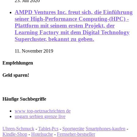
23. Juli 2020
AMPD Ventures Inc. freut sich, die Einführung
seiner High-Performance Computing-(HPC) -
Plattform mit seinem ersten Projekt, der
Learning Factory mit dem Digital Technology
Supercluster, bekannt zu geben.
11. November 2019
Empfehlungen
Geld sparen!
Häufige Suchbegriffe
www top-netznachrichten de
ungarn serbien grenze live
Uhren-Schmuck
-
Tablet-Pcs
-
Sportgeräte
Smartphones-kaufen
-
Kindle-Shop
-
Hotelsuche
-
Fernseher-bestseller