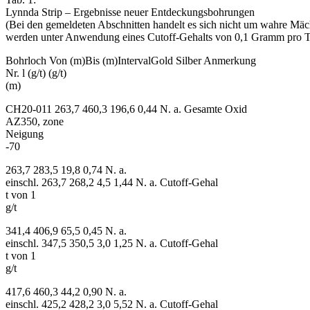
Lynnda Strip – Ergebnisse neuer Entdeckungsbohrungen
(Bei den gemeldeten Abschnitten handelt es sich nicht um wahre Mäch
werden unter Anwendung eines Cutoff-Gehalts von 0,1 Gramm pro To
Bohrloch Von (m)Bis (m)IntervalGold Silber Anmerkung
Nr. l (g/t) (g/t)
(m)
CH20-011 263,7 460,3 196,6 0,44 N. a. Gesamte Oxid
AZ350, zone
Neigung
-70
263,7 283,5 19,8 0,74 N. a.
einschl. 263,7 268,2 4,5 1,44 N. a. Cutoff-Gehal
t von 1
g/t
341,4 406,9 65,5 0,45 N. a.
einschl. 347,5 350,5 3,0 1,25 N. a. Cutoff-Gehal
t von 1
g/t
417,6 460,3 44,2 0,90 N. a.
einschl. 425,2 428,2 3,0 5,52 N. a. Cutoff-Gehal