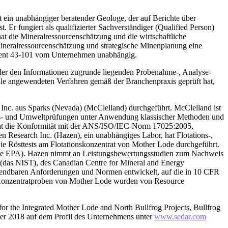
 ein unabhängiger beratender Geologe, der auf Berichte über
r fungiert als qualifizierter Sachverständiger (Qualified Person)
at die Mineralressourcenschätzung und die wirtschaftliche
Mineralressourcenschätzung und strategische Minenplanung eine
ument 43-101 vom Unternehmen unabhängig.
ich der den Informationen zugrunde liegenden Probenahme-, Analyse-
olle angewendeten Verfahren gemäß der Branchenpraxis geprüft hat,
nc. aus Sparks (Nevada) (McClelland) durchgeführt. McClelland ist
ions- und Umweltprüfungen unter Anwendung klassischer Methoden und
, hat die Konformität mit der ANS/ISO/IEC-Norm 17025:2005,
n Research Inc. (Hazen), ein unabhängiges Labor, hat Flotations-,
e Rösttests am Flotationskonzentrat von Mother Lode durchgeführt.
 die EPA). Hazen nimmt an Leistungsbewertungsstudien zum Nachweis
y (das NIST), des Canadian Centre for Mineral and Energy
ndbaren Anforderungen und Normen entwickelt, auf die in 10 CFR
n Konzentratproben von Mother Lode wurden von Resource
or the Integrated Mother Lode and North Bullfrog Projects, Bullfrog
er 2018 auf dem Profil des Unternehmens unter
www.sedar.com