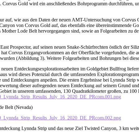
d. Corvus Gold wird ein anschließendes Bohrprogramm durchführen, um
uktur auf, wie aus den Daten der neuen AMT-Untersuchung von Corvus 
d Canyon von Corvus Gold auf, das ebenfalls eine übereinstimmende Gol
s Mother Lode Belt hervorgegangen sind, sowie an Folgearbeiten zu de
East Prospector, auf seinen neuen Snake-Schürfrechten östlich der Si
on hat Corvus Erzgangvorkommen an der Oberfläche vorgefunden, die a
 wurden (Abbildung 3). Weitere Folgearbeiten und Bohrungen bei die
 neuen Entdeckungsexplorationsarbeiten im Goldgebiet Bullfrog liefern
naus wird dieses Potenzial durch die umfassenden Explorationsprogram
und Entdeckungen anpeilen. Die ersten Ergebnisse bei Lynnda Strip w
Bewertung dieser aufregenden neuen Entdeckung auf seinem Grund und 
Gebiet in unserem umfassenden, 130 Quadratkilometer großen, zu 100
-9_Lynnda_Strip_Results_July_16_2020_DE_PRcom.001.png
de Belt (Nevada)
-9_Lynnda_Strip_Results_July_16_2020_DE_PRcom.002.png
Entdeckung Lynnda Strip und das neue Ziel Twisted Canyon, 3 km weite