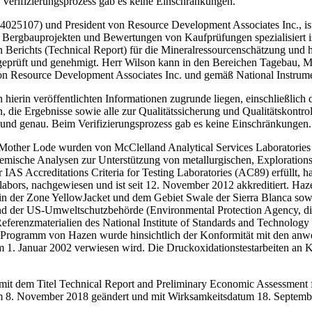
 Verifizierungsprozess gab es keine Einschränkungen.
4025107) und President von Resource Development Associates Inc., ist
rgbauprojekten und Bewertungen von Kaufprüfungen spezialisiert ist. E
 Berichts (Technical Report) für die Mineralressourcenschätzung und h
, geprüft und genehmigt. Herr Wilson kann in den Bereichen Tagebau, 
 von Resource Development Associates Inc. und gemäß National Instr
den hierin veröffentlichten Informationen zugrunde liegen, einschließl
, die Ergebnisse sowie alle zur Qualitätssicherung und Qualitätskontr
t und genau. Beim Verifizierungsprozess gab es keine Einschränkungen.
other Lode wurden von McClelland Analytical Services Laboratories I
 chemische Analysen zur Unterstützung von metallurgischen, Explorat
r IAS Accreditations Criteria for Testing Laboratories (AC89) erfüllt
bors, nachgewiesen und ist seit 12. November 2012 akkreditiert. Haze
n der Zone YellowJacket und dem Gebiet Swale der Sierra Blanca sowi
en und der US-Umweltschutzbehörde (Environmental Protection Agency,
eferenzmaterialien des National Institute of Standards and Technolog
ogramm von Hazen wurde hinsichtlich der Konformität mit den anwe
om 1. Januar 2002 verwiesen wird. Die Druckoxidationstestarbeiten a
) mit dem Titel Technical Report and Preliminary Economic Assessment f
m 8. November 2018 geändert und mit Wirksamkeitsdatum 18. Septemb