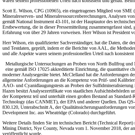
waren seinem professionellen Urteil nach konsistent und genau. Beim
Scott E. Wilson, CPG (10965), ein eingetragenes Mitglied von SME (
Mineralreserven- und Mineralressourcenberechnungen, Analysen von Be
gemäß National Instrument 43-101, ist der Hauptautor des technischen
Erstbewertung, die in dieser Pressemitteilung zusammengefasst sind
Erfahrung von über 29 Jahren vorweisen. Herr Wilson ist President
Herr Wilson, ein qualifizierter Sachverständiger, hat die Daten, die 
und Testdaten, geprüft, indem er die Berichte von AAL, die Methoden
und alle Aspekte waren seinem professionellen Urteil nach konsisten
Metallurgische Untersuchungen an Proben von North Bullfrog und M
eine gemäß ISO 17025 akkreditierte Einrichtung, die quantitative
moderner Analysegeräte bietet. McClelland hat die Anforderungen de
allgemeine Anforderungen an die Kompetenz von Prüf- und Kalibrierla
AAO- und Cyanidlaugungstests an Proben der Sulfidmineralisierung i
Hazen besitzt Analysezertifikate von staatlichen Aufsichtsbehörd
der Kompetenz teil und unterhält einen großen Bestand an Standard-R
Technology (das CANMET), der EPA und anderer Quellen. Das QS-Pr
830.120, Unterabschnitt A, der Qualitätssicherungsanforderungen v
Development Inc. aus Wheatridge (Colorado) durchgeführt.
Weitere Details finden Sie im technischen Bericht (Technical Report
Mining District, Nye County, Nevada vom 1. November 2018, der a
veröffentlicht wurde.