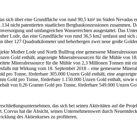
as sich über eine Grundfläche von rund 90,5 km² im Süden Nevadas erst
.134 nicht patentierten staatlichen Bergbaukonzessionen zusammen. Das
romversorgung und umfangreichen Wasserrechten ausgestattet. Das Unte
Mother Lode, das eine Grundfläche von rund 36,5 km2 umfasst und sich
 nun über 127 Quadratkilometer und beherbergen zwei neue große Gold
jekte Mother Lode und North Bullfrog eine gemessene Mineralressourc
zen Gold enthält, angezeigte Mineralressourcen für die Mühle von 1
eitete Mineralressource für die Mühle von 2,3 Millionen Tonnen mit 
benfalls mit Wirkung vom 18. September 2018 – eine gemessene Mineral
d pro Tonne, förderbare 305.000 Unzen Gold enthält, eine angezeigte
m Gold pro Tonne, förderbare 1.150.000 Unzen Gold enthält, sowie eine
ehalt von 0,26 Gramm Gold pro Tonne, förderbare 549.000 Unzen Gold
rschließungsunternehmen, das sich bei seinen Aktivitäten auf die Proj
. Corvus hat die Absicht, seinen Unternehmenswert durch Neuentdecku
cklung des Aktienkurses zu profitieren.