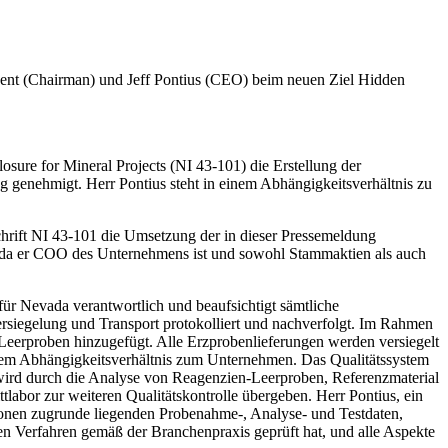
gent (Chairman) und Jeff Pontius (CEO) beim neuen Ziel Hidden
osure for Mineral Projects (NI 43-101) die Erstellung der
ng genehmigt. Herr Pontius steht in einem Abhängigkeitsverhältnis zu
chrift NI 43-101 die Umsetzung der in dieser Pressemeldung
s, da er COO des Unternehmens ist und sowohl Stammaktien als auch
für Nevada verantwortlich und beaufsichtigt sämtliche
 Versiegelung und Transport protokolliert und nachverfolgt. Im Rahmen
e Leerproben hinzugefügt. Alle Erzprobenlieferungen werden versiegelt
nem Abhängigkeitsverhältnis zum Unternehmen. Das Qualitätssystem
wird durch die Analyse von Reagenzien-Leerproben, Referenzmaterial
tlabor zur weiteren Qualitätskontrolle übergeben. Herr Pontius, ein
mationen zugrunde liegenden Probenahme-, Analyse- und Testdaten,
en Verfahren gemäß der Branchenpraxis geprüft hat, und alle Aspekte