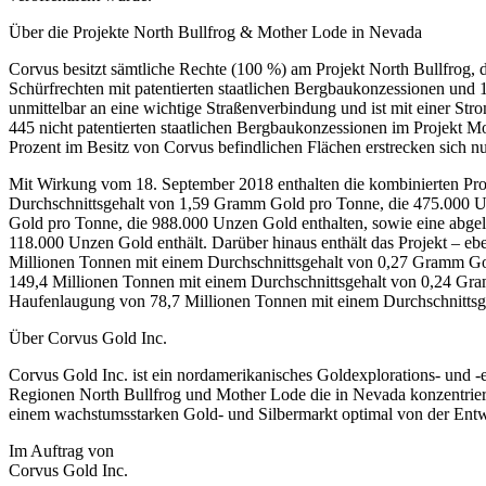
Über die Projekte North Bullfrog & Mother Lode in Nevada
Corvus besitzt sämtliche Rechte (100 %) am Projekt North Bullfrog, d
Schürfrechten mit patentierten staatlichen Bergbaukonzessionen und 1
unmittelbar an eine wichtige Straßenverbindung und ist mit einer St
445 nicht patentierten staatlichen Bergbaukonzessionen im Projekt 
Prozent im Besitz von Corvus befindlichen Flächen erstrecken sich
Mit Wirkung vom 18. September 2018 enthalten die kombinierten Pro
Durchschnittsgehalt von 1,59 Gramm Gold pro Tonne, die 475.000 Un
Gold pro Tonne, die 988.000 Unzen Gold enthalten, sowie eine abgel
118.000 Unzen Gold enthält. Darüber hinaus enthält das Projekt – e
Millionen Tonnen mit einem Durchschnittsgehalt von 0,27 Gramm Gol
149,4 Millionen Tonnen mit einem Durchschnittsgehalt von 0,24 Gram
Haufenlaugung von 78,7 Millionen Tonnen mit einem Durchschnittsg
Über Corvus Gold Inc.
Corvus Gold Inc. ist ein nordamerikanisches Goldexplorations- und -e
Regionen North Bullfrog und Mother Lode die in Nevada konzentriert
einem wachstumsstarken Gold- und Silbermarkt optimal von der Entwi
Im Auftrag von
Corvus Gold Inc.