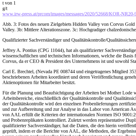
t von 1
g/t
www.irw-press.at/prcom/images/messages/2020/52668/KOR-NR20
Abb. 3: Fotos des neuen Zielgebiets Hidden Valley von Corvus Gold 
Valley. 3b: Mittlere Alterationszone. 3c: Hochgradiger chalzedonisch
Qualifizierter Sachverständiger und Qualitätskontrolle/Qualitätssiche
Jeffrey A. Pontius (CPG 11044), hat als qualifizierter Sachverständig
wissenschaftlichen und technischen Informationen, welche die Basis f
Corvus, da er CEO & President des Unternehmens ist und sowohl Stam
Carl E. Brechtel, (Nevada PE 008744 und eingetragenes Mitglied 353
beschriebenen Arbeiten koordiniert und deren Veröffentlichung gene
Aktienoptionen für Mitarbeiter besitzt.
Für die Planung und Beaufsichtigung der Arbeiten bei Mother Lode wa
Arbeitsbereiche, einschließlich der Qualitätskontrolle und Qualitätss
der Qualitätskontrolle wird den einzelnen Probenlieferungen zertifiz
und zur Aufbereitung und zur Analyse in das Labor von American As
von AAL erfüllt die Kriterien der internationalen Normen ISO 9001
und Probenreplikaten kontrolliert. Zuletzt werden repräsentative Dupl
qualifizierter Sachverständiger, hat die Daten, die den hierin veröff
geprüft, indem er die Berichte von AAL, die Methoden, die Ergebniss