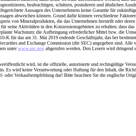
gnostizieren, beabsichtigen, schätzen, postulieren und ähnlichen Ausd
tsgerichtete Aussagen des Unternehmens keine Garantie für zukünftige 
ussagen abweichen können. Grund dafür können verschiedene Faktoren s
eis von Mineralprodukten, die das Unternehmen herstellt oder deren He
 seine Aktivitäten in den Konzessionsgebieten zu erhalten; dass das 
geplante Wachstum; die Aufbringung erforderlicher Mittel bzw. die Ums
 10-K für das am 31. Mai 2019 endende Geschäftsjahr, das bei bestim
 Securities and Exchange Commission (die SEC) angegeben sind. Alle
nen unter
www.sec.gov
abgerufen werden. Den Lesern wird dringend em
röffentlicht wird, ist die offizielle, autorisierte und rechtsgültige Ve
. Es wird keine Verantwortung oder Haftung für den Inhalt, die Richt
f- oder Verkaufsempfehlung dar! Bitte beachten Sie die englische Ori