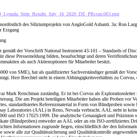
-9_Lynnda_Strip_Results_July_16_2020_DE_PRcom.003.png
nordöstlich des Siliziumprojekts von AngloGold Ashanti. 3a: Ron Lar
er Erzgang
rung
er gemäß der Vorschrift National Instrument 43-101 – Standards of Discl
ür diese Pressemeldung bilden, beaufsichtigt und deren Veröffentlichu
maktien als auch Aktienoptionen für Mitarbeiter besitzt.
000 von SME), hat als qualifizierter Sachverständiger gemäß der Vors
hmigt. Herr Brechtel steht in einem Abhängigkeitsverhältnis zu Corvu
r Mark Reischman zuständig. Er ist bei Corvus als Explorationsleiter 
icherung. Die am Projekt beteiligten Mitarbeiter haben alle Proben vor
iertes, standardisiertes Referenzmaterial in Form von Blindproben sowi
say Laboratories (AAL) in Reno, Nevada verbracht. AAL steht in kei
:2000 und ISO 17025:1999. Die analytische Genauigkeit und Präzision 
ikate (Blindproben) entweder an AAL oder an ein ISO-zertifiziertes Drit
entlichten Informationen zugrunde liegen, einschließlich der den Infor
e sowie alle zur Qualitätssicherung und Qualitätskontrolle angewendet