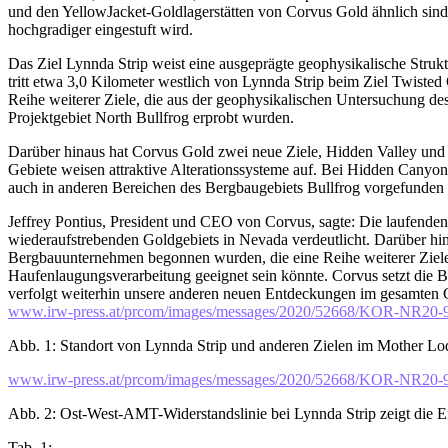
und den YellowJacket-Goldlagerstätten von Corvus Gold ähnlich sin
hochgradiger eingestuft wird.
Das Ziel Lynnda Strip weist eine ausgeprägte geophysikalische Str
tritt etwa 3,0 Kilometer westlich von Lynnda Strip beim Ziel Twiste
Reihe weiterer Ziele, die aus der geophysikalischen Untersuchung de
Projektgebiet North Bullfrog erprobt wurden.
Darüber hinaus hat Corvus Gold zwei neue Ziele, Hidden Valley und 
Gebiete weisen attraktive Alterationssysteme auf. Bei Hidden Cany
auch in anderen Bereichen des Bergbaugebiets Bullfrog vorgefunden
Jeffrey Pontius, President und CEO von Corvus, sagte: Die laufenden
wiederaufstrebenden Goldgebiets in Nevada verdeutlicht. Darüber hi
Bergbauunternehmen begonnen wurden, die eine Reihe weiterer Ziele 
Haufenlaugungsverarbeitung geeignet sein könnte. Corvus setzt die 
verfolgt weiterhin unsere anderen neuen Entdeckungen im gesamten 
www.irw-press.at/prcom/images/messages/2020/52668/KOR-NR20
Abb. 1: Standort von Lynnda Strip und anderen Zielen im Mother Lo
www.irw-press.at/prcom/images/messages/2020/52668/KOR-NR20
Abb. 2: Ost-West-AMT-Widerstandslinie bei Lynnda Strip zeigt die 
Tab. 1: