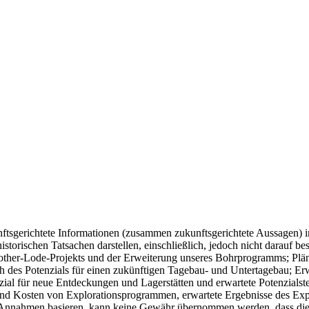
unftsgerichtete Informationen (zusammen zukunftsgerichtete Aussagen)
istorischen Tatsachen darstellen, einschließlich, jedoch nicht darauf b
other-Lode-Projekts und der Erweiterung unseres Bohrprogramms; Plän
h des Potenzials für einen zukünftigen Tagebau- und Untertagebau; Erw
zial für neue Entdeckungen und Lagerstätten und erwartete Potenzialst
n und Kosten von Explorationsprogrammen, erwartete Ergebnisse des Ex
 Annahmen basieren, kann keine Gewähr übernommen werden, dass diese