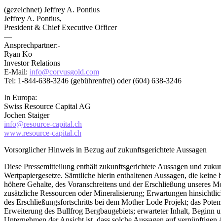
(gezeichnet) Jeffrey A. Pontius
Jeffrey A. Pontius,
President & Chief Executive Officer
—
Ansprechpartner:-
Ryan Ko
Investor Relations
E-Mail:
info@corvusgold.com
Tel: 1-844-638-3246 (gebührenfrei) oder (604) 638-3246
In Europa:
Swiss Resource Capital AG
Jochen Staiger
info@resource-capital.ch
www.resource-capital.ch
Vorsorglicher Hinweis in Bezug auf zukunftsgerichtete Aussagen
Diese Pressemitteilung enthält zukunftsgerichtete Aussagen und zuk
Wertpapiergesetze. Sämtliche hierin enthaltenen Aussagen, die keine h
höhere Gehalte, des Voranschreitens und der Erschließung unseres M
zusätzliche Ressourcen oder Mineralisierung; Erwartungen hinsichtlic
des Erschließungsfortschritts bei dem Mother Lode Projekt; das Poten
Erweiterung des Bullfrog Bergbaugebiets; erwarteter Inhalt, Begin
Unternehmen der Ansicht ist, dass solche Aussagen auf vernünftigen