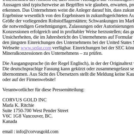
Aussagen sind typischerweise an Begriffen wie glauben, erwarten, pro
erkennen. Das Unternehmen weist die Anleger darauf hin, dass zukunf
Ergebnisse wesentlich von den Ergebnissen in zukunftsgerichteten A
Größe der vorliegenden Rohstofflagerstätten; Schwankungen im Markpr
die notwendigen Genehmigungen, Zulassungen oder Autorisierungen für
Konzessionen erfolgreich und in profitabler Weise herzustellen; das 
Unsicherheiten, die im Jahresbericht des Unternehmens auf Formular
den jüngsten Einreichungen des Unternehmens bei der United States
Webseite
www.sedar.com
verfügbar. Einreichungen bei der SEC kön
Mineralkonzessionen des Unternehmens – zu prüfen.
Die Ausgangssprache (in der Regel Englisch), in der der Originaltext ve
Die deutschsprachige Fassung kann gekürzt oder zusammengefasst sein
übernommen. Aus Sicht des Übersetzers stellt die Meldung keine Kau
oder auf der Firmenwebsite!
Verantwortlicher für diese Pressemitteilung:
CORVUS GOLD INC
Marla K. Ritchie
Suite 1750-700 West Pender Street
V6C 1G8 Vancouver, BC.
Kanada
email : info@corvusgold.com