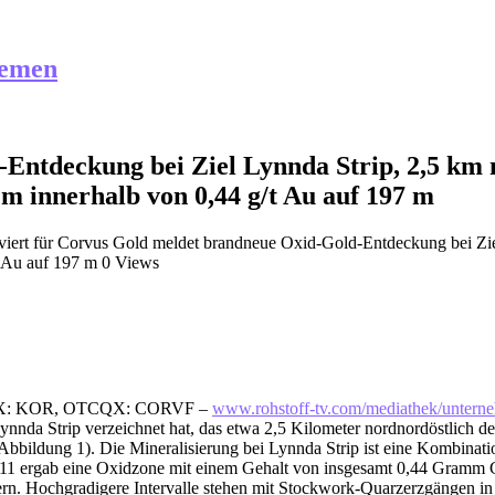
hemen
ntdeckung bei Ziel Lynnda Strip, 2,5 km 
0 m innerhalb von 0,44 g/t Au auf 197 m
iert
für Corvus Gold meldet brandneue Oxid-Gold-Entdeckung bei Ziel
t Au auf 197 m
0 Views
. (TSX: KOR, OTCQX: CORVF –
www.rohstoff-tv.com/mediathek/unterneh
 Lynnda Strip verzeichnet hat, das etwa 2,5 Kilometer nordnordöstlich
bildung 1). Die Mineralisierung bei Lynnda Strip ist eine Kombination
-11 ergab eine Oxidzone mit einem Gehalt von insgesamt 0,44 Gramm 
. Hochgradigere Intervalle stehen mit Stockwork-Quarzerzgängen in 