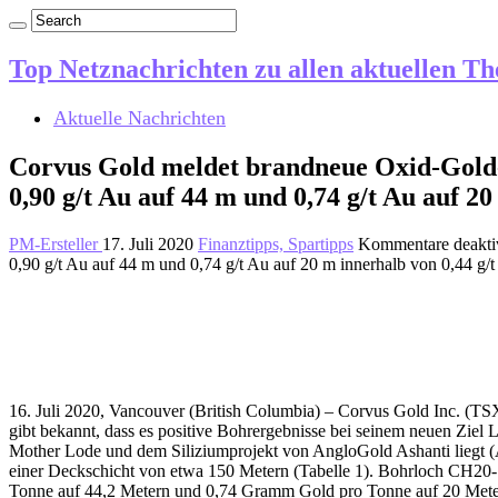
Top Netznachrichten zu allen aktuellen T
Aktuelle Nachrichten
Corvus Gold meldet brandneue Oxid-Gold-E
0,90 g/t Au auf 44 m und 0,74 g/t Au auf 2
PM-Ersteller
17. Juli 2020
Finanztipps, Spartipps
Kommentare deaktiv
0,90 g/t Au auf 44 m und 0,74 g/t Au auf 20 m innerhalb von 0,44 g/
16. Juli 2020, Vancouver (British Columbia) – Corvus Gold Inc
gibt bekannt, dass es positive Bohrergebnisse bei seinem neuen Ziel
Mother Lode und dem Siliziumprojekt von AngloGold Ashanti liegt (Ab
einer Deckschicht von etwa 150 Metern (Tabelle 1). Bohrloch CH20
Tonne auf 44,2 Metern und 0,74 Gramm Gold pro Tonne auf 20 Metern