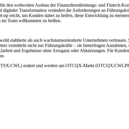
für den weltweiten Ausbau der Finanzdienstleistungs- und Fintech-Ko
 digitaler Transformation verändert die Anforderungen an Führungskräf
t-up reicht, um Kunden dabei zu helfen, diese Entwicklung zu meistern.
ihn im Team willkommen zu heißen.
owohl etablierte als auch wachstumsorientierte Unternehmen vertrauen.
r vermitteln nicht nur Führungskräfte – sie hinterfragen Annahmen, e
arheit und Ergebnisse ohne Arroganz oder Abkürzungen. Für Kunden, d
on.
e (TSX:CWL) notiert und werden am OTCQX-Markt (OTCQX:CWLPF) geh