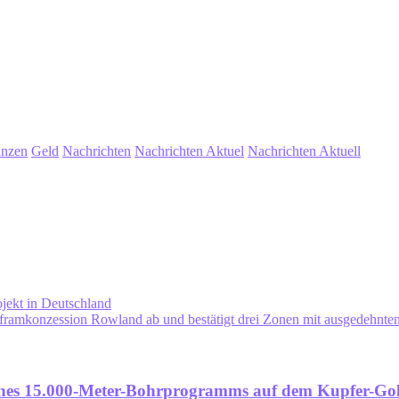
anzen
Geld
Nachrichten
Nachrichten Aktuel
Nachrichten Aktuell
ojekt in Deutschland
lframkonzession Rowland ab und bestätigt drei Zonen mit ausgedehnten
d eines 15.000-Meter-Bohrprogramms auf dem Kupfer-G