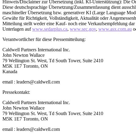
Hinweis/Disclaimer zur Übersetzung (inkl. KI-Unterstützung): Die Ori
Diese deutschsprachige Übersetzung/Zusammenfassung dient ausschließl
maschineller Übersetzung bzw. generativer KI (Large Language Models
Gewähr für Richtigkeit, Vollständigkeit, Aktualität oder Angemessenh
Mitteilung stellt weder eine Kauf- noch eine Verkaufsempfehlung dar un
Unterlagen auf
www.sedarplus.ca
,
www.sec.gov
,
www.asx.com.au
od
Verantwortlicher für diese Pressemitteilung:
Caldwell Partners International Inc.
John Newton Wallace
79 Wellington St. West, Td South Tower, Suite 2410
M5K 1E7 Toronto, ON
Kanada
email : leaders@caldwell.com
Pressekontakt:
Caldwell Partners International Inc.
John Newton Wallace
79 Wellington St. West, Td South Tower, Suite 2410
M5K 1E7 Toronto, ON
email : leaders@caldwell.com