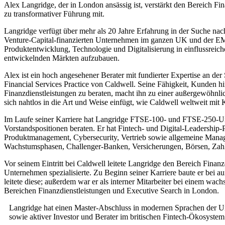
Alex Langridge, der in London ansässig ist, verstärkt den Bereich F
zu transformativer Führung mit.
Langridge verfügt über mehr als 20 Jahre Erfahrung in der Suche na
Venture-Capital-finanzierten Unternehmen im ganzen UK und der EM
Produktentwicklung, Technologie und Digitalisierung in einflussreich
entwickelnden Märkten aufzubauen.
Alex ist ein hoch angesehener Berater mit fundierter Expertise an de
Financial Services Practice von Caldwell. Seine Fähigkeit, Kunden h
Finanzdienstleistungen zu beraten, macht ihn zu einer außergewöhnli
sich nahtlos in die Art und Weise einfügt, wie Caldwell weltweit mi
Im Laufe seiner Karriere hat Langridge FTSE-100- und FTSE-250-Unt
Vorstandspositionen beraten. Er hat Fintech- und Digital-Leadershi
Produktmanagement, Cybersecurity, Vertrieb sowie allgemeine Manag
Wachstumsphasen, Challenger-Banken, Versicherungen, Börsen, Zahlun
Vor seinem Eintritt bei Caldwell leitete Langridge den Bereich Finanz
Unternehmen spezialisierte. Zu Beginn seiner Karriere baute er bei 
leitete diese; außerdem war er als interner Mitarbeiter bei einem w
Bereichen Finanzdienstleistungen und Executive Search in London.
Langridge hat einen Master-Abschluss in modernen Sprachen der Un
sowie aktiver Investor und Berater im britischen Fintech-Ökosystem