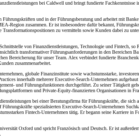
inanzdienstleistungen bei Caldwell und bringt fundierte Fachkenntniss
ch Führungskräften und in der Führungsberatung und arbeitet mit Bank
EA-Region zusammen. Er ist insbesondere dafür bekannt, Führungskräf
e Transformationspositionen zu vermitteln sowie Kunden dabei zu unters
r Schnittstelle von Finanzdienstleistungen, Technologie und Fintech, s
insichtlich transformativer Führungsanforderungen in den Bereichen B
chen Bereicherung für unser Team. Alex verbindet fundierte Branchenke
t Kunden zusammenarbeitet.
ernehmen, globale Finanzinstitute sowie wachstumsstarke, investore
p-Practices innerhalb mehrerer Executive-Search-Unternehmen aufgebau
ement- und Führungsfunktionen durchgeführt. Zu seiner Tätigkeit geh
gsplattformen und Private-Equity-finanzierten Organisationen in Frag
dienstleistungen bei einer Beratungsfirma für Führungskräfte, die sich
auf Führungskräfte spezialisierten Executive-Search-Unternehmen Suchk
achstumsstarken Fintech-Unternehmen tätig. Er begann seine Karriere i
iversität Oxford und spricht Französisch und Deutsch. Er ist außerd
.