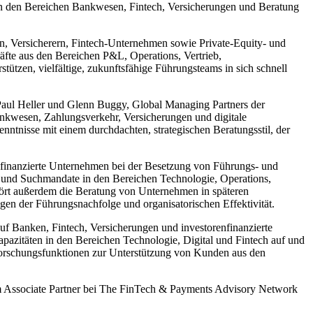
e in den Bereichen Bankwesen, Fintech, Versicherungen und Beratung
en, Versicherern, Fintech-Unternehmen sowie Private-Equity- und
te aus den Bereichen P&L, Operations, Vertrieb,
tützen, vielfältige, zukunftsfähige Führungsteams in sich schnell
o Paul Heller und Glenn Buggy, Global Managing Partners der
ankwesen, Zahlungsverkehr, Versicherungen und digitale
nntnisse mit einem durchdachten, strategischen Beratungsstil, der
nfinanzierte Unternehmen bei der Besetzung von Führungs- und
t und Suchmandate in den Bereichen Technologie, Operations,
ört außerdem die Beratung von Unternehmen in späteren
en der Führungsnachfolge und organisatorischen Effektivität.
 auf Banken, Fintech, Versicherungen und investorenfinanzierte
apazitäten in den Bereichen Technologie, Digital und Fintech auf und
n Forschungsfunktionen zur Unterstützung von Kunden aus den
em Associate Partner bei The FinTech & Payments Advisory Network