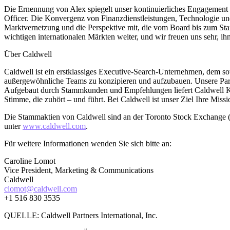
Die Ernennung von Alex spiegelt unser kontinuierliches Engagement 
Officer. Die Konvergenz von Finanzdienstleistungen, Technologie und
Marktvernetzung und die Perspektive mit, die vom Board bis zum Star
wichtigen internationalen Märkten weiter, und wir freuen uns sehr, 
Über Caldwell
Caldwell ist ein erstklassiges Executive-Search-Unternehmen, dem s
außergewöhnliche Teams zu konzipieren und aufzubauen. Unsere Partne
Aufgebaut durch Stammkunden und Empfehlungen liefert Caldwell Kl
Stimme, die zuhört – und führt. Bei Caldwell ist unser Ziel Ihre Missi
Die Stammaktien von Caldwell sind an der Toronto Stock Exchang
unter
www.caldwell.com
.
Für weitere Informationen wenden Sie sich bitte an:
Caroline Lomot
Vice President, Marketing & Communications
Caldwell
clomot@caldwell.com
+1 516 830 3535
QUELLE: Caldwell Partners International, Inc.