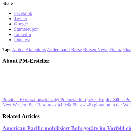
Share
Facebook
Twitter
Google +
Stumbleupon
LinkedIn
Pinterest
Tags
Aktien
Aktienkurs
Aktienmarkt
Börse
Börsen News
Finanz
Fin
About PM-Ersteller
Previous
Explorationsziel zeigt Potenzial für großes Kupfer-Silber-Pr
Next
Western Star Resources schließt Phase-1-Exploration in der Wo
Related Articles
American Pacific mobilisiert Bohrgeräte im Vorfel