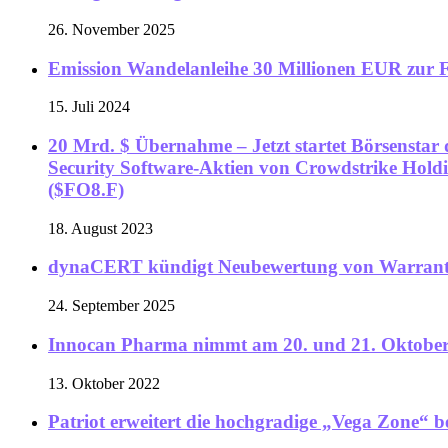
26. November 2025
Emission Wandelanleihe 30 Millionen EUR zur F
15. Juli 2024
20 Mrd. $ Übernahme – Jetzt startet Börsenstar
Security Software-Aktien von Crowdstrike Hol
($FO8.F)
18. August 2023
dynaCERT kündigt Neubewertung von Warrants
24. September 2025
Innocan Pharma nimmt am 20. und 21. Oktober 
13. Oktober 2022
Patriot erweitert die hochgradige „Vega Zone“ 