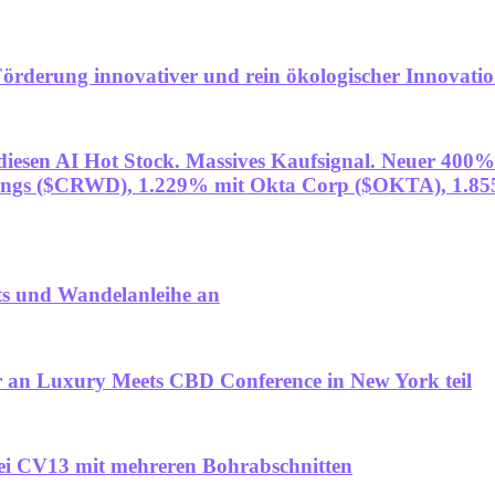
örderung innovativer und rein ökologischer Innovati
 diesen AI Hot Stock. Massives Kaufsignal. Neuer 400
dings ($CRWD), 1.229% mit Okta Corp ($OKTA), 1.855%
 und Wandelanleihe an
an Luxury Meets CBD Conference in New York teil
bei CV13 mit mehreren Bohrabschnitten