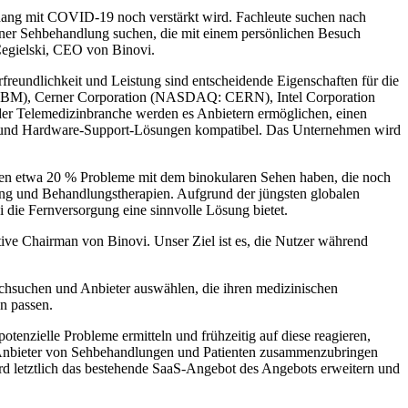
nhang mit COVID-19 noch verstärkt wird. Fachleute suchen nach
 einer Sehbehandlung suchen, die mit einem persönlichen Besuch
Cegielski, CEO von Binovi.
freundlichkeit und Leistung sind entscheidende Eigenschaften für die
IBM), Cerner Corporation (NASDAQ: CERN), Intel Corporation
Telemedizinbranche werden es Anbietern ermöglichen, einen
re- und Hardware-Support-Lösungen kompatibel. Das Unternehmen wird
enen etwa 20 % Probleme mit dem binokularen Sehen haben, die noch
ing und Behandlungstherapien. Aufgrund der jüngsten globalen
ie Fernversorgung eine sinnvolle Lösung bietet.
ive Chairman von Binovi. Unser Ziel ist es, die Nutzer während
rchsuchen und Anbieter auswählen, die ihren medizinischen
n passen.
enzielle Probleme ermitteln und frühzeitig auf diese reagieren,
ge Anbieter von Sehbehandlungen und Patienten zusammenzubringen
rd letztlich das bestehende SaaS-Angebot des Angebots erweitern und