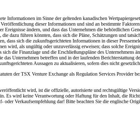
tete Informationen im Sinne der geltenden kanadischen Wertpapiergeset
eröffentlichung dieser Informationen und sind an bestimmte Faktore
r Ereignisse ändern, und dass das Unternehmen die behördlichen Gene
die dazu führen könnten, dass sich die Pläne, Schätzungen und tatsäch
n, dass sich die zukunftsgerichteten Informationen in dieser Presseme
n wird, als ungültig oder unzuverlässig erweisen; dass solche Ereign
 sich die Finanzlage und die Erschließungspläne des Unternehmens än
 das Unternehmen betreffen und in der laufenden Berichterstattung d
nftsgerichteten Aussagen zu aktualisieren, sofern dies nicht gesetzlich
tuten der TSX Venture Exchange als Regulation Services Provider bez
röffentlicht wird, ist die offizielle, autorisierte und rechtsgültige Ve
. Es wird keine Verantwortung oder Haftung für den Inhalt, die Richt
f- oder Verkaufsempfehlung dar! Bitte beachten Sie die englische Ori