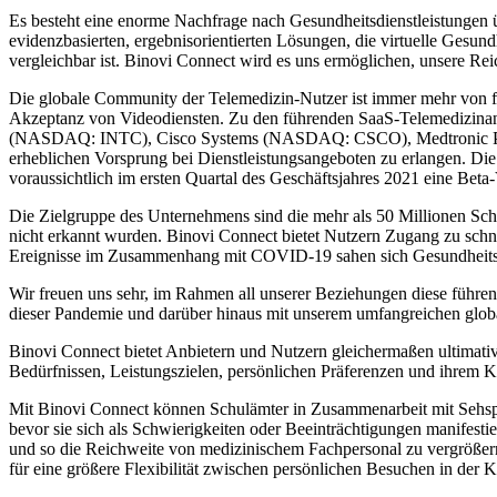
Es besteht eine enorme Nachfrage nach Gesundheitsdienstleistungen
evidenzbasierten, ergebnisorientierten Lösungen, die virtuelle Gesun
vergleichbar ist. Binovi Connect wird es uns ermöglichen, unsere R
Die globale Community der Telemedizin-Nutzer ist immer mehr von fle
Akzeptanz von Videodiensten. Zu den führenden SaaS-Telemedizi
(NASDAQ: INTC), Cisco Systems (NASDAQ: CSCO), Medtronic PLC (
erheblichen Vorsprung bei Dienstleistungsangeboten zu erlangen. D
voraussichtlich im ersten Quartal des Geschäftsjahres 2021 eine Beta
Die Zielgruppe des Unternehmens sind die mehr als 50 Millionen Sch
nicht erkannt wurden. Binovi Connect bietet Nutzern Zugang zu schn
Ereignisse im Zusammenhang mit COVID-19 sahen sich Gesundheitsdie
Wir freuen uns sehr, im Rahmen all unserer Beziehungen diese führen
dieser Pandemie und darüber hinaus mit unserem umfangreichen globa
Binovi Connect bietet Anbietern und Nutzern gleichermaßen ultimativ
Bedürfnissen, Leistungszielen, persönlichen Präferenzen und ihrem K
Mit Binovi Connect können Schulämter in Zusammenarbeit mit Sehspezi
bevor sie sich als Schwierigkeiten oder Beeinträchtigungen manifes
und so die Reichweite von medizinischem Fachpersonal zu vergrößern
für eine größere Flexibilität zwischen persönlichen Besuchen in der 