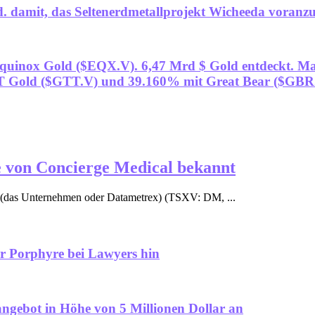
d. damit, das Seltenerdmetallprojekt Wicheeda voranz
Equinox Gold ($EQX.V). 6,47 Mrd $ Gold entdeckt. Ma
T Gold ($GTT.V) und 39.160% mit Great Bear ($GBR
 von Concierge Medical bekannt
as Unternehmen oder Datametrex) (TSXV: DM, ...
ür Porphyre bei Lawyers hin
angebot in Höhe von 5 Millionen Dollar an