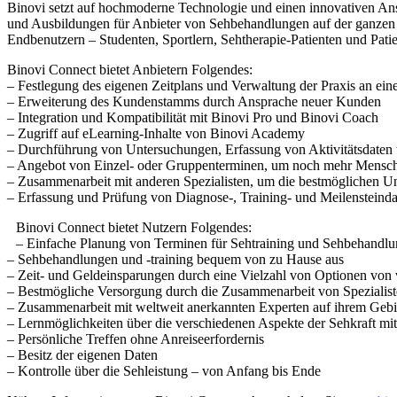
Binovi setzt auf hochmoderne Technologie und einen innovativen Ans
und Ausbildungen für Anbieter von Sehbehandlungen auf der ganzen W
Endbenutzern – Studenten, Sportlern, Sehtherapie-Patienten und Pati
Binovi Connect bietet Anbietern Folgendes:
– Festlegung des eigenen Zeitplans und Verwaltung der Praxis an ein
– Erweiterung des Kundenstamms durch Ansprache neuer Kunden
– Integration und Kompatibilität mit Binovi Pro und Binovi Coach
– Zugriff auf eLearning-Inhalte von Binovi Academy
– Durchführung von Untersuchungen, Erfassung von Aktivitätsdaten
– Angebot von Einzel- oder Gruppenterminen, um noch mehr Mensch
– Zusammenarbeit mit anderen Spezialisten, um die bestmöglichen U
– Erfassung und Prüfung von Diagnose-, Training- und Meilensteinda
Binovi Connect bietet Nutzern Folgendes:
– Einfache Planung von Terminen für Sehtraining und Sehbehandlun
– Sehbehandlungen und -training bequem von zu Hause aus
– Zeit- und Geldeinsparungen durch eine Vielzahl von Optionen von
– Bestmögliche Versorgung durch die Zusammenarbeit von Spezialist
– Zusammenarbeit mit weltweit anerkannten Experten auf ihrem Gebi
– Lernmöglichkeiten über die verschiedenen Aspekte der Sehkraft mi
– Persönliche Treffen ohne Anreiseerfordernis
– Besitz der eigenen Daten
– Kontrolle über die Sehleistung – von Anfang bis Ende