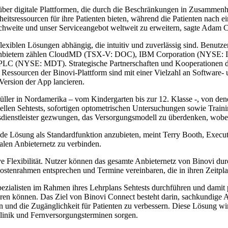
 über digitale Plattformen, die durch die Beschränkungen in Zusamme
dheitsressourcen für ihre Patienten bieten, während die Patienten nach
eichweite und unser Serviceangebot weltweit zu erweitern, sagte Adam 
xiblen Lösungen abhängig, die intuitiv und zuverlässig sind. Benutzer
nanbietern zählen CloudMD (TSX-V: DOC), IBM Corporation (NYSE: 
NYSE: MDT). Strategische Partnerschaften und Kooperationen der 
ie Ressourcen der Binovi-Plattform sind mit einer Vielzahl an Softwa
-Version der App lancieren.
üller in Nordamerika – vom Kindergarten bis zur 12. Klasse -, von d
ellen Sehtests, sofortigen optometrischen Untersuchungen sowie Train
nstleister gezwungen, das Versorgungsmodell zu überdenken, wobei d
de Lösung als Standardfunktion anzubieten, meint Terry Booth, Execut
len Anbieternetz zu verbinden.
e Flexibilität. Nutzer können das gesamte Anbieternetz von Binovi du
ostenrahmen entsprechen und Termine vereinbaren, die in ihren Zeitpla
alisten im Rahmen ihres Lehrplans Sehtests durchführen und damit pot
tieren können. Das Ziel von Binovi Connect besteht darin, sachkundi
 und die Zugänglichkeit für Patienten zu verbessern. Diese Lösung wi
Klinik und Fernversorgungsterminen sorgen.