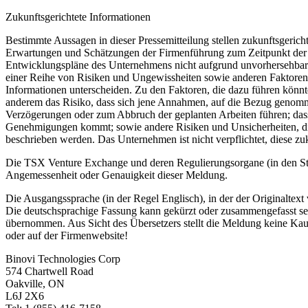
Zukunftsgerichtete Informationen
Bestimmte Aussagen in dieser Pressemitteilung stellen zukunftsgerich
Erwartungen und Schätzungen der Firmenführung zum Zeitpunkt der V
Entwicklungspläne des Unternehmens nicht aufgrund unvorhersehbare
einer Reihe von Risiken und Ungewissheiten sowie anderen Faktoren, 
Informationen unterscheiden. Zu den Faktoren, die dazu führen könnte
anderem das Risiko, dass sich jene Annahmen, auf die Bezug genomme
Verzögerungen oder zum Abbruch der geplanten Arbeiten führen; dass
Genehmigungen kommt; sowie andere Risiken und Unsicherheiten, die
beschrieben werden. Das Unternehmen ist nicht verpflichtet, diese zuku
Die TSX Venture Exchange und deren Regulierungsorgane (in den Sta
Angemessenheit oder Genauigkeit dieser Meldung.
Die Ausgangssprache (in der Regel Englisch), in der der Originaltext ve
Die deutschsprachige Fassung kann gekürzt oder zusammengefasst sein
übernommen. Aus Sicht des Übersetzers stellt die Meldung keine Kau
oder auf der Firmenwebsite!
Binovi Technologies Corp
574 Chartwell Road
Oakville, ON
L6J 2X6