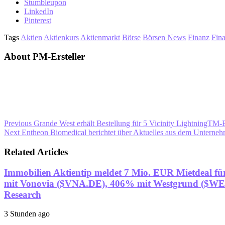
Stumbleupon
LinkedIn
Pinterest
Tags
Aktien
Aktienkurs
Aktienmarkt
Börse
Börsen News
Finanz
Fin
About PM-Ersteller
Previous
Grande West erhält Bestellung für 5 Vicinity LightningTM-
Next
Entheon Biomedical berichtet über Aktuelles aus dem Unternehme
Related Articles
Immobilien Aktientip meldet 7 Mio. EUR Mietdeal fü
mit Vonovia ($VNA.DE), 406% mit Westgrund ($WEG
Research
3 Stunden ago