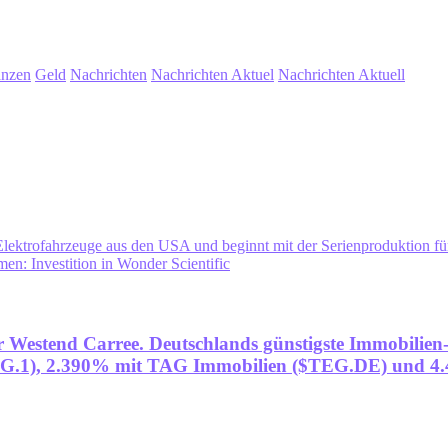
anzen
Geld
Nachrichten
Nachrichten Aktuel
Nachrichten Aktuell
Elektrofahrzeuge aus den USA und beginnt mit der Serienproduktion fü
n: Investition in Wonder Scientific
r Westend Carree. Deutschlands günstigste Immobilie
.1), 2.390% mit TAG Immobilien ($TEG.DE) und 4.4