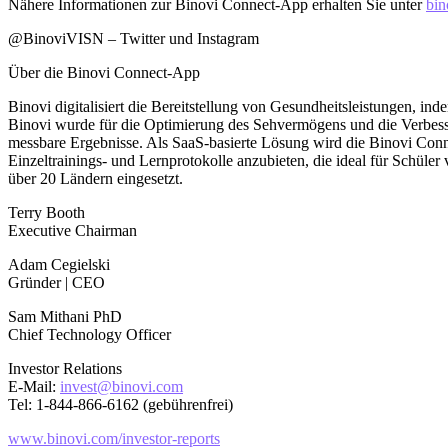
Nähere Informationen zur Binovi Connect-App erhalten Sie unter
bin
@BinoviVISN – Twitter und Instagram
Über die Binovi Connect-App
Binovi digitalisiert die Bereitstellung von Gesundheitsleistungen, i
Binovi wurde für die Optimierung des Sehvermögens und die Verbess
messbare Ergebnisse. Als SaaS-basierte Lösung wird die Binovi Conne
Einzeltrainings- und Lernprotokolle anzubieten, die ideal für Schüler
über 20 Ländern eingesetzt.
Terry Booth
Executive Chairman
Adam Cegielski
Gründer | CEO
Sam Mithani PhD
Chief Technology Officer
Investor Relations
E-Mail:
invest@binovi.com
Tel: 1-844-866-6162 (gebührenfrei)
www.binovi.com/investor-reports