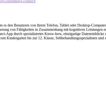
ovi.com/binovi-connect/
ndem es den Benutzern von ihrem Telefon, Tablet oder Desktop-Computer 
erung von Fähigkeiten in Zusammenhang mit kognitiven Leistungen ent
ct-App durch spezialisiertes Know-how, einzigartige Dateneinblicke un
 vom Kindergarten bis zur 12. Klasse, Sehbehandlungsspezialisten und s