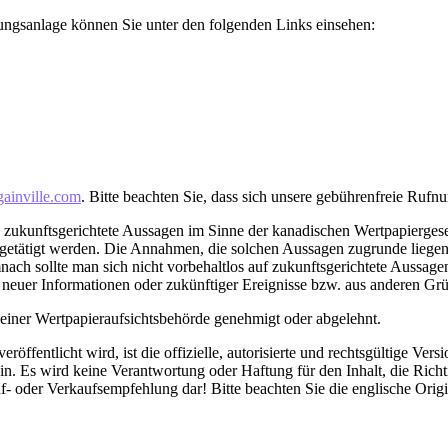
tungsanlage können Sie unter den folgenden Links einsehen:
ainville.com
. Bitte beachten Sie, dass sich unsere gebührenfreie Rufn
 zukunftsgerichtete Aussagen im Sinne der kanadischen Wertpapierges
getätigt werden. Die Annahmen, die solchen Aussagen zugrunde liegen
ach sollte man sich nicht vorbehaltlos auf zukunftsgerichtete Aussage
 neuer Informationen oder zukünftiger Ereignisse bzw. aus anderen Grün
einer Wertpapieraufsichtsbehörde genehmigt oder abgelehnt.
röffentlicht wird, ist die offizielle, autorisierte und rechtsgültige Ve
. Es wird keine Verantwortung oder Haftung für den Inhalt, die Richt
f- oder Verkaufsempfehlung dar! Bitte beachten Sie die englische Ori