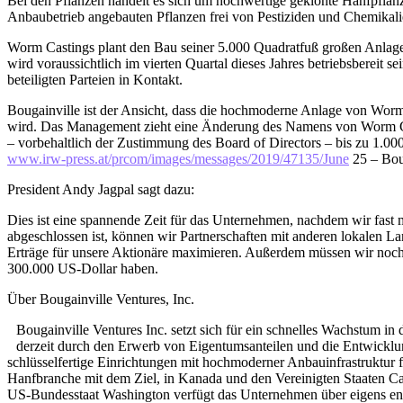
Bei den Pflanzen handelt es sich um hochwertige geklonte Hanfpfla
Anbaubetrieb angebauten Pflanzen frei von Pestiziden und Chemik
Worm Castings plant den Bau seiner 5.000 Quadratfuß großen Anlage, 
wird voraussichtlich im vierten Quartal dieses Jahres betriebsberei
beteiligten Parteien in Kontakt.
Bougainville ist der Ansicht, dass die hochmoderne Anlage von Wo
wird. Das Management zieht eine Änderung des Namens von Worm Cas
– vorbehaltlich der Zustimmung des Board of Directors – bis zu 1.000
www.irw-press.at/prcom/images/messages/2019/47135/June
25 – Bou
President Andy Jagpal sagt dazu:
Dies ist eine spannende Zeit für das Unternehmen, nachdem wir fast 
abgeschlossen ist, können wir Partnerschaften mit anderen lokalen L
Erträge für unsere Aktionäre maximieren. Außerdem müssen wir noch 1
300.000 US-Dollar haben.
Über Bougainville Ventures, Inc.
Bougainville Ventures Inc. setzt sich für ein schnelles Wachstum i
derzeit durch den Erwerb von Eigentumsanteilen und die Entwicklun
schlüsselfertige Einrichtungen mit hochmoderner Anbauinfrastruktur
Hanfbranche mit dem Ziel, in Kanada und den Vereinigten Staaten
US-Bundesstaat Washington verfügt das Unternehmen über eigens ent