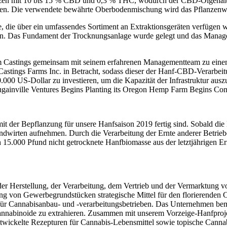
nzen mit 10 bis 15 % CBD und 0,3 % THC, wodurch der CBD-Ölgehalt j
alien. Die verwendete bewährte Oberbodenmischung wird das Pflanze
die über ein umfassendes Sortiment an Extraktionsgeräten verfügen wir
t sein. Das Fundament der Trocknungsanlage wurde gelegt und das Mana
rm Castings gemeinsam mit seinem erfahrenen Managementteam zu eine
tings Farms Inc. in Betracht, sodass dieser der Hanf-CBD-Verarbeit
.000 US-Dollar zu investieren, um die Kapazität der Infrastruktur aus
gainville Ventures Begins Planting its Oregon Hemp Farm Begins Co
mit der Bepflanzung für unsere Hanfsaison 2019 fertig sind. Sobald di
andwirten aufnehmen. Durch die Verarbeitung der Ernte anderer Betrie
5.000 Pfund nicht getrocknete Hanfbiomasse aus der letztjährigen Ern
n der Herstellung, der Verarbeitung, dem Vertrieb und der Vermarktung
g von Gewerbegrundstücken strategische Mittel für den florierenden Ca
 für Cannabisanbau- und -verarbeitungsbetrieben. Das Unternehmen be
 Cannabinoide zu extrahieren. Zusammen mit unserem Vorzeige-Hanfp
wickelte Rezepturen für Cannabis-Lebensmittel sowie topische Cannab