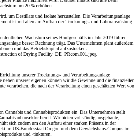
eder Pflanze maximiert wird. Darüber hinaus sind alle beim
nwachstum um 20 % erhöhen.
d, um Destillate und Isolate herzustellen. Die Verarbeitungsanlage
gement ist mit allen am Aufbau der Trocknungs- und Laborausrüstung
m deutlichen Wachstum seines Hanfgeschäfts im Jahr 2019 führen
ungsanlage besser Rechnung trägt. Das Unternehmen plant außerdem
zubauen und das Betriebskapital aufzustocken.
nstruction of Drying Facility_DE_PRcom.001.jpeg
e Errichtung unserer Trocknungs- und Verarbeitungsanlage
be neben unserer eigenen können wir die Gewinne und die finanziellen
te verarbeiten, die nach der Verarbeitung einen geschätzten Wert von
 von Cannabis und Cannabisprodukten ein. Das Unternehmen stellt
nnabisanbausektor bereit. Wir bieten vollständig ausgebaute,
müht sich zudem um den Aufbau einer starken Präsenz in der
rojekt im US-Bundesstaat Oregon und dem Gewächshaus-Campus im
isprodukte und -tinkturen.