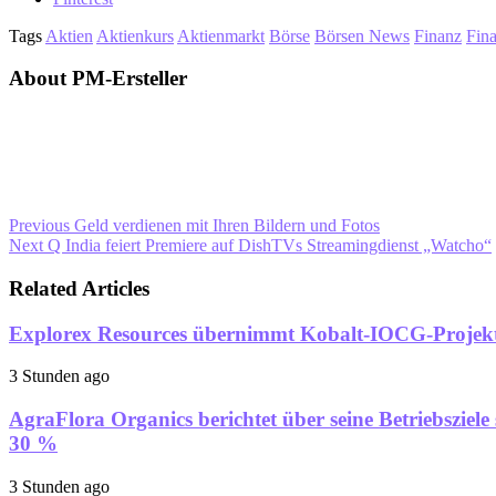
Tags
Aktien
Aktienkurs
Aktienmarkt
Börse
Börsen News
Finanz
Fin
About PM-Ersteller
Previous
Geld verdienen mit Ihren Bildern und Fotos
Next
Q India feiert Premiere auf DishTVs Streamingdienst „Watcho“
Related Articles
Explorex Resources übernimmt Kobalt-IOCG-Projekt 
3 Stunden ago
AgraFlora Organics berichtet über seine Betriebsziel
30 %
3 Stunden ago