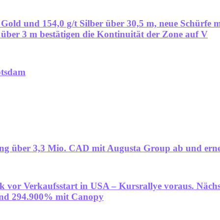
 Gold und 154,0 g/t Silber über 30,5 m, neue Schürfe m
r über 3 m bestätigen die Kontinuität der Zone auf V
otsdam
ierung über 3,3 Mio. CAD mit Augusta Group ab und er
k vor Verkaufsstart in USA – Kursrallye voraus. Näch
und 294.900% mit Canopy